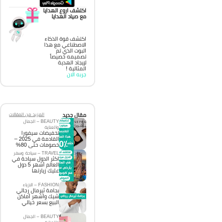
اكتشف اروع الهدايا
مع صياد الهدايا
اكتشف قوة الذكاء
الاصطناعي مع هذا
البوت الذي تم
تصميمه خصيصاً
لإيجاد الهدية
المثالية !
جربه الان
مقال جديد
المزيد من المقالات
BEAUTY – الجمال
والعناية
تخفيضات سيفورا
القادمة في 2025 –
خصومات حتى 80%
TRAVEL – سياحة وسفر
اكثر الدول سياحة في
العالم أشهر 5 دول
عليك زيارتها
FASHION – الازياء
بجامة ثيرمال رجالي
شيك وأشهر أماكن
البيع بسعر خيالي
BEAUTY – الجمال