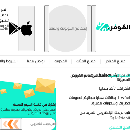
حتوى
قم
بتحميل
تطبيق
الموفر
English
روط والاحكام
تواصل معنا
المدونة
جميع الفئات
جميع المتاجر
تم الاشتراك! أهلاً في عالم العروض

confirmationEmailArabic
الصفحة الرئيس
المميز
اشتراكك تأكد بنجا
بطاقات هدايا مجانية، خصومات
استعد 
حصرية، وسحوبات مميز
إشترك في قائمة الموفر البريدية
احصل على عروض وكوبونات حصرية مباشرة
تابع بريدك الإلكتروني للمزيد 
على بريدك الالكتروني
المفاجآت! 
افتح التطب