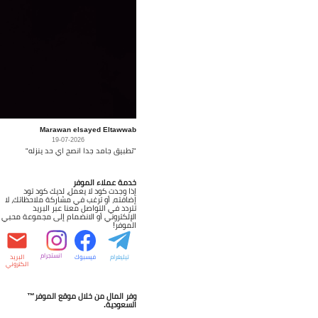
Marawan elsayed Eltawwab
19-07-2026
"تطبيق جامد جدا انصح اي حد ينزله"
خدمة عملاء الموفر
إذا وجدت كود لا يعمل، لديك كود تود
إضافته، أو ترغب في مشاركة ملاحظاتك، لا
تتردد في التواصل معنا عبر البريد
الإلكتروني أو الانضمام إلى مجموعة محبي
الموفر!
انستجرام
تيليغرام
فيسبوك
البريد
الكتروني
وفر المال من خلال موقع الموفر™
السعودية.