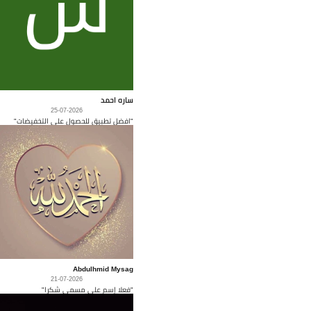
ساره احمد
25-07-2026
"افضل تطبيق للحصول على التخفيضات"
Abdulhmid Mysag
21-07-2026
"فعلا إسم على مسمى شكرا"