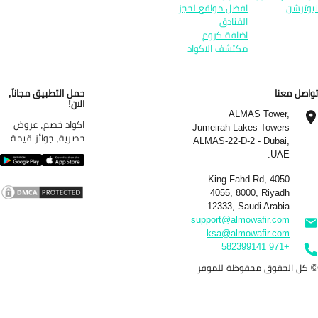
وترشن
افضل مواقع لحجز
الفنادق
اضافة كروم
مكتشف الاكواد
اصل معنا
حمل التطبيق مجاناً,
الان!
ALMAS Tower,
اكواد خصم, عروض
Jumeirah Lakes Towers
حصرية, جوائز قيمة
ALMAS-22-D-2 - Dubai,
UAE.
4050 King Fahd Rd,
4055, 8000, Riyadh
12333, Saudi Arabia.
support@almowafir.com
ksa@almowafir.com
+971 582399141
كل الحقوق محفوظة للموفر