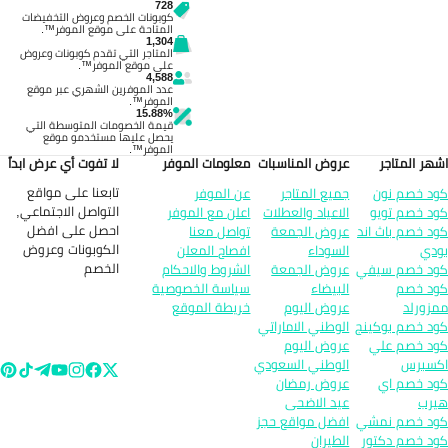
728
كوبونات الخصم وعروض التخفيضات
المتاحة على موقع الموفر™.
1,304
المتاجر التي تقدم كوبونات وعروض
على موقع الموفر™.
4,588
عدد الموفرين الشهري عبر موقع
الموفر™.
15.88%
قيمة الخصومات المتوسطة التي
يحصل عليها مستخدمو موقع
الموفر™.
هر المتاجر
عروض المناسبات
معلومات الموفر
لا تفوت أي عرض ابداً
تابعنا على مواقع
د خصم نون
جميع المتاجر
عن الموفر
التواصل الاجتماعي,
د خصم تويو
الاعياد والعطلات
اعلن مع الموفر
احصل على افضل
د خصم باث اند
عروض الجمعة
تواصل معنا
الكوبونات وعروض
دي
السوداء
افصاح المعلن
الخصم
د خصم سيفي
عروض الجمعة
الشروط والاحكام
د خصم
البيضاء
سياسة الخصوصية
زورلد
عروض اليوم
خريطة الموقع
د خصم بوكينج
الوطني الاماراتي
د خصم علي
عروض اليوم
سبرس
الوطني السعودي
د خصم اي
عروض رمضان
رب
عيد الاضحى
د خصم نمشي
افضل مواقع حجز
د خصم دكتور
الطيران