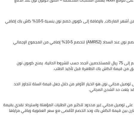
اقوى كود نون هو (AMR52) يقدم لك 5-10% كاش باك إضافي على جميع المنتجات على موقع Noon يشمل المنتجات المخفضة – ألصق كوبون نون عند الدفع
الموفر يقدم لك اقوى خصومات Noon تصل إلى 80% على افضل المنتجات والفئات من أشهر الماركات، بالإضافة إلى كوبون خصم نون بنسبة 5-10% كاش باك إضافي
اكتشف أقوى عروض وخصومات نون على موقع الموفر، واحرص على استخدام كود خصم نون عند السداد (AMR52) لتخصم 5-10% إضافي من المجموع الإجمالي
يختلف الحد الأقصى للخصم حسب نوع العروض وأهلية حسابك، وقد تصل قيمة الخصم إلى 75 ريال للمستخدمين الجدد حسب للشروط الحالية. يمنح كوبون نون
توصيل مجاني نون هو الخيار الأوفر من خلال جعل قيمة السلة تتجاوز الحد
د بلغت حد الشحن المجاني.
لى توصيل مجاني غير محدود للكثير من الطلبات المؤهلة واسترداد نقدي بقيمة
قارن بين قيمة الكاش باك وحد الخصم الأقصى مع سعر العضوية وباقي مزاياها