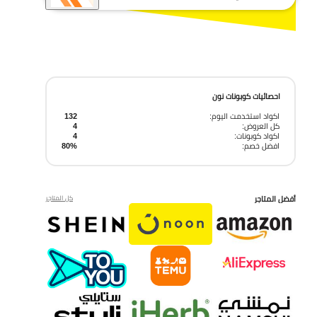
احصائيات كوبونات نون
اكواد استخدمت اليوم:
132
كل العروض:
4
اكواد كوبونات:
4
افضل خصم:
80%
أفضل المتاجر
كل المتاجر