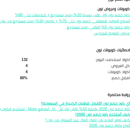
كوبونات وعروض نون
كود خصم نون أول طلب بنسبة 10% رصيد مسترجع + تخفيضات حتى 80%
أسبوع التوفير للمقاضي: خصم نون حتى 70% + كوبون 10% رصيد مسترجع من نون
كود خصم نون 5% إضافي رصيد مسترجع
عروض العودة للمدارس
احصائيات كوبونات نون
اكواد استخدمت اليوم:
132
كل العروض:
4
اكواد كوبونات:
4
افضل خصم:
80%
روابط مختصرة
أي كود خصم نون الأفضل للطلبات الكبيرة في السعودية؟
كود خصم نون 2026 بقيمة 10% كاش باك على كل الموقع Noon - استخدم الكود: (AMR52)
كيف أستخدم كود خصم نون 2026؟
كيف توفّر المزيد من المال المال عند التسوق من نون؟
أنواع اكواد خصم نون 2026