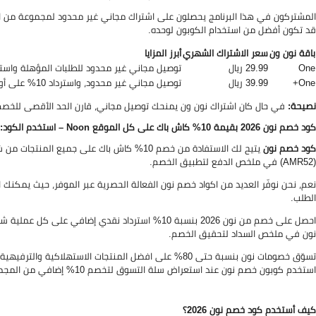
قد تكون أفضل من استخدام الكوبون لوحده.
باقة نون ون
سعر الاشتراك الشهري
أبرز المزايا
One
29.99 ريال
توصيل مجاني غير محدود للطلبات المؤهلة واسترداد 10% على أول طلب 
One+
39.99 ريال
توصيل مجاني غير محدود، واسترداد 10% على أول طلب شهريًا، بالإضافة إلى HBO وDiscovery+ ومزايا ترفيهية عائلية
نصيحة:
في حال كان اشتراك نون ون يمنحك توصيل مجاني، قارن الحد الأقصى للخصم ال
كود خصم نون 2026 بقيمة 10% كاش باك على كل الموقع Noon – استخدم الكود: (AMR52)
كود خصم نون
(AMR52) في ملخص الدفع لتطبيق الخصم.
نعم، نحن نوفّر العديد من اكواد خصم نون الفعالة الحصرية عبر الموفر، حيث يمك
الطلب.
نون في ملخص السداد لتحقيق الخصم.
تسوّق خصومات نون بنسبة حتى 80% على افضل المنتجات الاست
استخدم كوبون خصم نون عند استعراض سلة التسوق لتخصم 10% إضافي من المجموع الإجمالي.
كيف أستخدم كود خصم نون 2026؟