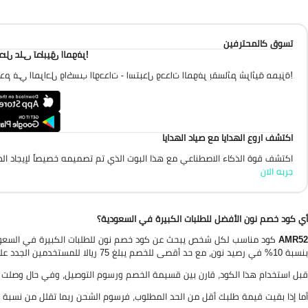
تسوق كالمحترفين
احصل على تطبيق الموفر
تقدم في المراحل واكسب الوحدات - استبدل وحدات الموفر بقسائم شرائية مميزة
اكتشف اروع الهدايا مع صياد الهدايا
اكتشف قوة الذكاء الاصطناعي مع هذا البوت الذي تم تصميمه خصيصاً لإيجاد الهد
جربه الان
أي كود خصم نون الأفضل للطلبات الكبيرة في السعودية؟
AMR52
بنسبة 10% في رصيد نون، مع حد أقصى للخصم يبلغ 75 ريالا للمستخدمين الجدد على حسب شروط العرض.
قبل استخدام هذا الكود، قارن بين قسيمة الخصم ورسوم التوصيل، وفي حال وصل
أما إذا بقيت قيمة طلبك أقل من الحد المطلوب، فرسوم الشحن ربما تقلل من نسبة ا