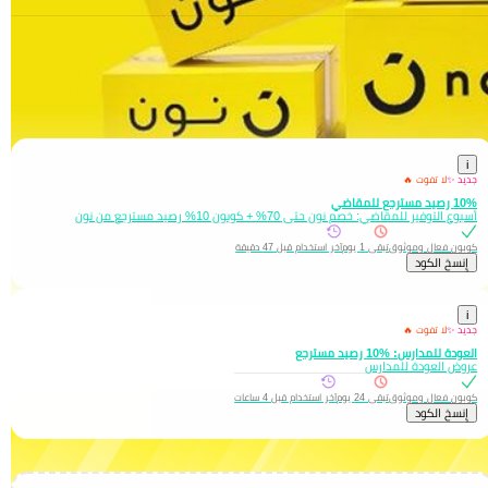
صم نون
عبر الموفر (AMR52) يمنحك % كاش باك إضافي على جميع المنتجات
خصم نون أغسطس 2026
يتم تحديثها باستمرار لتلبّي جميع احتياجاتك لتوفّر
i
جديد ✨
لا تفوت 🔥
10% رصيد مسترجع للمقاضي
أسبوع التوفير للمقاضي: خصم نون حتى 70% + كوبون 10% رصيد مسترجع من نون
كوبون فعال وموثوق
تبقى 1 يوم
آخر استخدام قبل 47 دقيقة
إِنسخ الكود
i
جديد ✨
لا تفوت 🔥
العودة للمدارس: %10 رصيد مسترجع
عروض العودة للمدارس
كوبون فعال وموثوق
تبقى 24 يوم
آخر استخدام قبل 4 ساعات
إِنسخ الكود