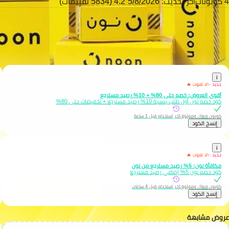
4 كوبونات
آخر تحديث: 5/8/2026
4.2 (5834 تقييمات)
إذا كنت تخطّط للتسوّق من متجر نون في السعودية، فلا تفوّت فرصة استخدام
كود خ
دون استثناء، بما في ذلك المنتجات المخفضة. وعليه، اكتشف أحدث
عروض و كوبونات 
المال وتدفع أقل عند التسوق من موقع Noon اليوم!
i
جديد ✨
لا تفوت 🔥
أقوى العروض: خصم حتى 80% + 10% رصيد مسترجع
كود خصم نون أول طلب بنسبة 10% رصيد مسترجع + تخفيضات حتى 80%
كوبون فعال وموثوق
آخر استخدام قبل 1 ساعة
إِنسخ الكود
i
جديد ✨
لا تفوت 🔥
مكافأة نون: 5% رصيد مسترجع من نون
كود خصم نون 5% إضافي رصيد مسترجع
كوبون فعال وموثوق
آخر استخدام قبل 4 ساعات
إِنسخ الكود
عروض مشابهة