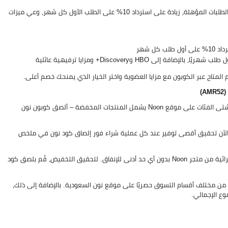
المشتركون في هذا البرنامج يحصلون على اشتراك مجاني غير محدود لمجموعة من الطلبات المؤهلة، زيادة على استرداد 10% على الطلب الأول كل شهر، وعي ميزات
كل شهر
متاح عبر الكوبون مع مزايا العضوية واختر الخيار الذي يمنحك خصم أعلى.
يتيح لك الاستفادة من خصم 10% كاش باك على جميع المنتجات من شتى الفئات على موقع Noon يشمل المنتجات المخفضة – ألصق كوبون نون
نك الآن تحقيق أقصى توفير عند كل عملية شراء فور إلصاق كود نون في ملخص
احصل على خصم من نون 2026 بنسبة 10% استرداد نقدي إضافي على كل عملية شرائية من متجر Noon بدون أي حد أدنى للإنفاق. لتحقيق التخفيض، قُم بلصق كود
هلاكية والترفيهية من مختلف أقسام التسوق حصريًا على موقع نون السعودية. بالإضافة إلى ذلك،