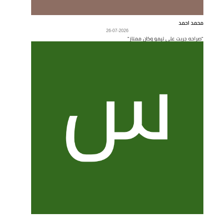
محمد احمد
26-07-2026
"صراحه جربت على تيمو وكان ممتاز"