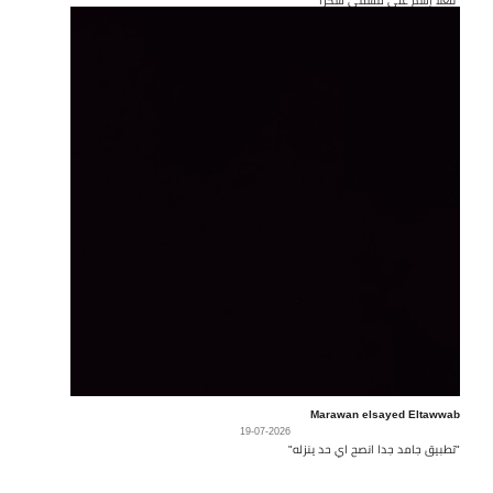
Marawan elsayed Eltawwab
19-07-2026
"تطبيق جامد جدا انصح اي حد ينزله"