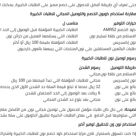
حتى تعرف أي طريقة أفضل للحصول على خصم مميز على الطلبات الكبيرة، يمكنك 
مقارنة استخدام كوبون الخصم والتوصيل المجاني للطلبات الكبيرة
خيارات التوفير
مناسب ل
كود الخصم AMR52
الطلبات الكبيرة المؤهلة قبل الوصول إلى الحد
الاستلام من نقاط تسليم نون
الطلبات التي يستلمها العميل من خزائن نون
نون إكسبريس
الطلبات المؤهلة بقيمة 100 ريال أو أكثر
طلبات البائعين المستقلين على نون
المنتجات التي يبيعها بائعون خارجيون
رسوم توصيل نون للطلبات الكبيرة
طريقة التوصيل
رسوم الشحن
الاستلام من نقاط نون
مجاني
نون إكسبريس
مجاني للطلبات المؤهلة التي تبدأ قيمتها من 100 ريال
بائع على نون
12 ريال عندما لا تبلغ قيمة السلة حد الشحن الأول الذي يحدده البائع
بائع على نون
6 ريالات بعد الوصول إلى الحد المخفض للشحن
بائع على نون
مجاني بعد بلوغ حد الشحن المجاني
نصيحة:
في حال كان طلبك مؤهل للحصول على توصيل مجاني نون، من الأفضل مقارنة
التي ستوفرها قبل الدفع. في بعض الطلبات الكبيرة تطبيق الكوبون على سلة بشح
استخدام نون ون لتحقيق توفير أكبر
إذا كنت تتسوق باستمرار، قارن مزايا استخدام كود خصم نون للطلبات الكبيرة واشتراك