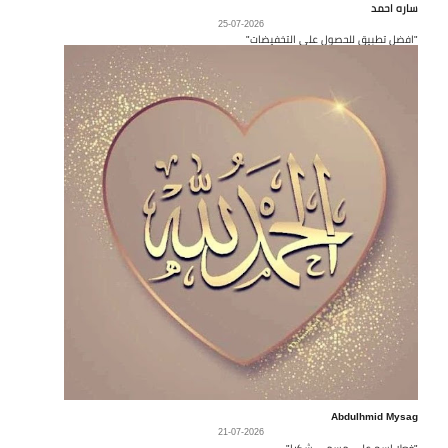
ساره احمد
25-07-2026
"افضل تطبيق للحصول على التخفيضات"
Abdulhmid Mysag
21-07-2026
"فعلا إسم على مسمى شكرا"