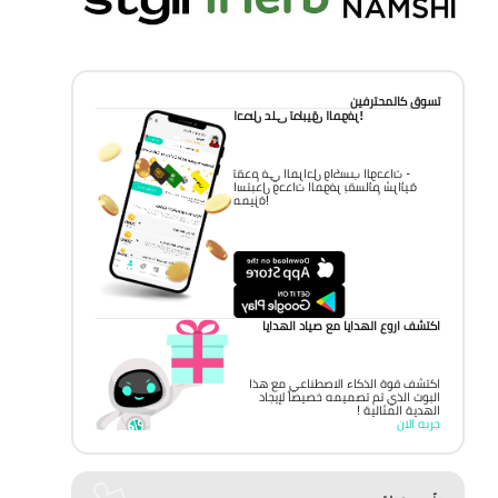
تسوق كالمحترفين
احصل على تطبيق الموفر!
تقدم في المراحل واكسب الوحدات -
استبدل وحدات الموفر بقسائم شرائية
مميزة!
اكتشف اروع الهدايا مع صياد الهدايا
اكتشف قوة الذكاء الاصطناعي مع هذا
البوت الذي تم تصميمه خصيصاً لإيجاد
الهدية المثالية !
جربه الان