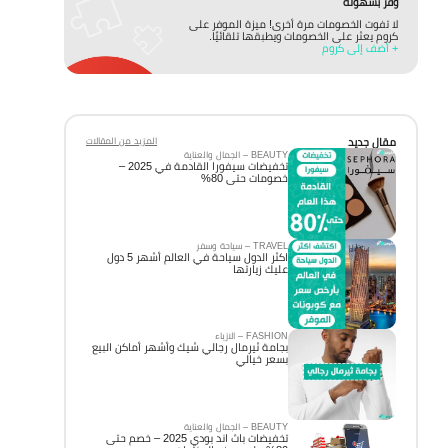
وفّر بسهولة
لا تفوت الخصومات مرة أخرى! ميزة الموفر على
كروم يعثر على الخصومات ويطبقها تلقائيًا.
+ أضف إلى كروم
مقال جديد
المزيد من المقالات
BEAUTY – الجمال والعناية
تخفيضات سيفورا القادمة في 2025 –
خصومات حتى 80%
TRAVEL – سياحة وسفر
اكثر الدول سياحة في العالم أشهر 5 دول
عليك زيارتها
FASHION – الازياء
بجامة ثيرمال رجالي شيك وأشهر أماكن البيع
بسعر خيالي
BEAUTY – الجمال والعناية
تخفيضات باث اند بودي 2025 – خصم حتى