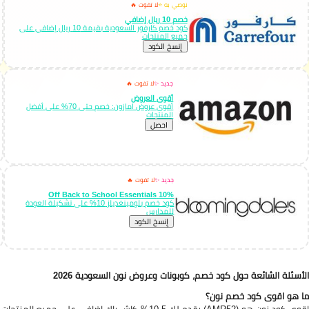
نوصي به ⭐
لا تفوت 🔥
خصم 10 ريال إضافي
كود خصم كارفور السعودية بقيمة 10 ريال إضافي على
جميع المنتجات
إِنسخ الكود
جديد ✨
لا تفوت 🔥
أقوى العروض
أقوى عروض امازون: خصم حتى 70% على أفضل
المنتجات
احصل
جديد ✨
لا تفوت 🔥
10% Off Back to School Essentials
كود خصم بلومينغديلز 10% على تشكيلة العودة
للمدارس
إِنسخ الكود
الأسئلة الشائعة حول كود خصم، كوبونات وعروض نون السعودية 2026
ما هو اقوى كود خصم نون؟