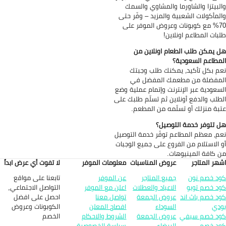
لبيتزا والشاورما والمشاوي والسمك
لمأكولات الشعبية والمزيد – وفّر حتى
70% مع كوبونات وعروض الموفر على
بات المطاعم اونلاين!
 يمكن طلب الطعام اونلاين من
مطاعم السعودية؟
م بكل تأكيد، يمكنك طلب وجبتك
مفضلة من مطعمك المفضل في
سعودية عبر الإنترنت وإتمام عملية وضع
طلب والدفع أونلاين ثم تسلّم طلبك على
بة منزلك أو تسلّمه من المطعم.
 تتوفر خدمة التوصيل؟
م، معظم المطاعم توفّر خدمة التوصيل
 الاستلام من الفروع على جميع الوجبات
 كافة المينيوهات.
هر المتاجر
عروض المناسبات
معلومات الموفر
لا تفوت أي عرض ابداً
تابعنا على مواقع
د خصم نون
جميع المتاجر
عن الموفر
التواصل الاجتماعي,
د خصم تويو
الاعياد والعطلات
اعلن مع الموفر
احصل على افضل
د خصم باث اند
عروض الجمعة
تواصل معنا
الكوبونات وعروض
دي
السوداء
افصاح المعلن
الخصم
د خصم سيفي
عروض الجمعة
الشروط والاحكام
د خصم
البيضاء
سياسة الخصوصية