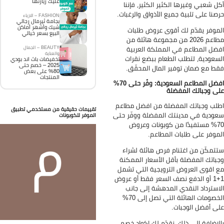
عليك زيارتها
ل شعبي وغيرها الكثير الكثير، فإننا
صنا على تلبية جميع الأذواق والرغبات.
FASHION – الازياء
بجامة ثيرمال رجالي
شيك وأشهر أماكن
موفر يقدّم لك أقوى عروض طلبات
البيع بسعر خيالي
مطاعم 2026 من مجموعة هائلة من
ضل المطاعم في المملكة العربية
BEAUTY – الجمال
والعناية
سعودية، لتطلب الطعام ببضع نقرات
تخفيضات باث اند بودي
2025 – خصم حتى
ط مع ضمان توفير المال المحقّق.
80% على بعض
المنتجات
افضل المطاعم السعودية: وفّر حتى 70%
ى وجباتك المفضلة
لب وجباتك المفضلة من افضل مطاعم
تقييمات حقيقية من مستخدمي تطبيق
ودية في مدينتك المفضلة ووفّر حتى
الموفر للكوبونات
70% مستفيدًا من كوبونات وعروض
موفر على طلبات المطاعم.
تمكّن من اغتنام فرص هائلة لشراء
باتك المفضلة بأقل الأسعار الممكنة
 اقوى العروض الترويجية التي تشمل
1+1 أو الدفع نصف السعر فقط أو عروض
استرداد النقدي المدهشة إلى جانب
الخصومات الهائلة التي تصل إلى 70%
ى أفضل الوجبات.
لإضافة إلى ذلك، نقدّم لك اكواد خصم