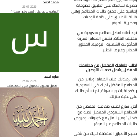
محمد احمد
رية تساعدك على تطبيق خصومات
26-07-2026
افية على جميع طلبات المطاعم وهي
"صراحه جربت على تيمو وكان ممتاز"
بلة للتطبيق على كافة الوجبات
صرية للموفر.
د أعلاه افضل مطاعم سعودية في
تلف الفئات، تشمل الطعام السريع،
مأكولات الشعبية، البوفيه، الفطور،
مخابز وغيرها الكثير.
لب طعامك المفضل من مطعمك
مفضل يشمل خدمات التوصيل
ساره احمد
ت بإمكانك طلب الطعام اونلاين من
25-07-2026
مطعم المفضل لديك في السعودية
"افضل تطبيق للحصول على التخفيضات"
ضع نقرات وبسهولة، ثم تسلّم طلبك
ى عتبة منزلك.
ل، سارع لطلب طعامك المفضل من
مطعم السعودي المفضل لديك مع
ان توفير المال مع كوبونات وعروض
بات المطاعم عبر الموفر.
يع الأطباق المفضلة لديك من شتى