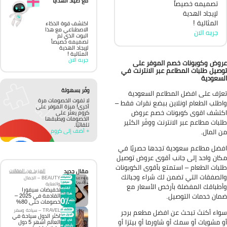
مع صياد الهدايا
تصميمه خصيصاً
لإيجاد الهدية
المثالية !
اكتشف قوة الذكاء
الاصطناعي مع هذا
جربه الان
البوت الذي تم
تصميمه خصيصاً
لإيجاد الهدية
المثالية !
جربه الان
وض وكوبونات خصم الموفر على
صيل طلبات المطاعم عبر الانترنت في
سعودية
وفّر بسهولة
رّف على افضل المطاعم السعودية
لا تفوت الخصومات مرة
طلب الطعام اونلاين ببضع نقرات فقط –
أخرى! ميزة الموفر على
تشف اقوى كوبونات خصم عروض
كروم يعثر على
الخصومات ويطبقها
بات مطاعم عبر الانترنت ووفّر الكثير
تلقائيًا.
 المال.
+ أضف إلى كروم
ضل مطاعم سعودية تجدها حصريًا في
ان واحد إلى جانب أقوى عروض توصيل
بات الطعام – استمتع بأقوى الكوبونات
مقال جديد
المزيد من المقالات
لصفقات التي تضمن لك شراء وجباتك
BEAUTY – الجمال
والعناية
طباقك المفضلة بأرخص الأسعار مع
تخفيضات سيفورا
ان خدمات التوصيل.
القادمة في 2025 –
خصومات حتى 80%
TRAVEL – سياحة وسفر
اء أكنتَ تبحث عن افضل مطعم برجر
اكثر الدول سياحة في
 مشويات أو سمك أو شاورما أو بيتزا أو
العالم أشهر 5 دول