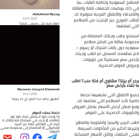
مطابخ السعودية ولكافة الغايات، بما
 ذلك بوكسات الجمعات للمّة والعائلة
لأصدقاء والأطباق الفردية متوفرة لك
Abdulhmid Mysag
21-07-2026
طلب الفوري عبر الإنترنت من المطاعم
"فعلا إسم على مسمى شكرا"
تي تعشقها.
تمتع بطلب وجباتك المفضلة من
موعة هائلة من افضل مطاعم
وديه دون باقات اشتراك أو رسوم –
تر مطعمك المفضل ثم اطلب وجبتك
رخص سعر مستفيدًا من كوبونات
روض الموفر الحصرية.
جر أم بيتزا؟ مشاوي أم فتة عنب؟ اطلب
 تشاء بأرخص سعر
Marawan elsayed Eltawwab
يع الأطباق التي تشتهيها تجدها
19-07-2026
"تطبيق جامد جدا انصح اي حد ينزله"
ضرة لأحد المطاعم التي نقدّمها لك،
ع ضمان أرخص الأسعار بفضل العروض
لكوبونات الحصرية على الموفر.
خدمة عملاء الموفر
إذا وجدت كود لا يعمل، لديك كود تود
إضافته، أو ترغب في مشاركة ملاحظاتك، لا
لب البرجر والبيتزا والشاورما والفطاير
تتردد في التواصل معنا عبر البريد
الإلكتروني أو الانضمام إلى مجموعة محبي
يرها الكثير من المأكولات السريعة
الموفر!
تى النكهات وبأقل الأسعار الممكنة.