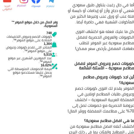
ا في حال رغبت بتناول طبق سعودي
انستجرام
تيليغرام
فيسبوك
البريد
الكتروني
بي أو دجاج وأرز أو إيدامات أو كبسة أو
ة عنب أو ورق عنب وغيرها الكثير من
مأكولات الشهية فهي حاضرة أيضا.
وفر المال من خلال موقع الموفر™
السعودية.
 ما عليك فعله هو اكتشاف اقوى
748
كوبونات والعروض الحصرية لافضل
كوبونات الخصم وعروض التخفيضات
المتاحة على موقع الموفر™.
اعم سعودية عبر الموفر لتطلب
1,304
المتاجر التي تقدم كوبونات وعروض
امك المفضل بأرخص سعر ممكن!
على موقع الموفر™.
5,519
عدد الموفرين الشهري عبر موقع
الموفر™.
بونات خصم وعروض الموفر لافضل
16.02%
اعم سعودية – الأسئلة الشائعة
قيمة الخصومات المتوسطة التي
يحصل عليها مستخدمو موقع
الموفر™.
ن اجد كوبونات وعروض مطاعم
ودية؟
موفر يقدم لك اقوى كوبونات خصم
روض طلبات المطاعم اونلاين في
مملكة العربية السعودية – اكتشف
وضنا الحصرية مع خصومات تصل إلى
لة ووفّر المال!
 هي افضل مطاعم سعودية؟
تشف أعلاه افضل مطاعم سعودية من
ى المطابخ والفئات بما في ذلك البرجر