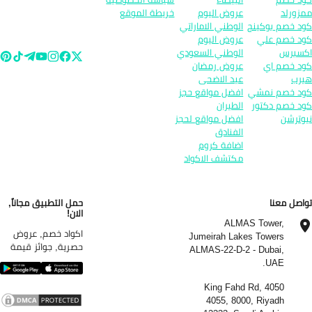
زورلد
عروض اليوم
خريطة الموقع
د خصم بوكينج
الوطني الاماراتي
د خصم علي
عروض اليوم
سبرس
الوطني السعودي
د خصم اي
عروض رمضان
رب
عيد الاضحى
د خصم نمشي
افضل مواقع حجز
د خصم دكتور
الطيران
وترشن
افضل مواقع لحجز
الفنادق
اضافة كروم
مكتشف الاكواد
اصل معنا
حمل التطبيق مجاناً,
الان!
ALMAS Tower,
اكواد خصم, عروض
Jumeirah Lakes Towers
حصرية, جوائز قيمة
ALMAS-22-D-2 - Dubai,
UAE.
4050 King Fahd Rd,
4055, 8000, Riyadh