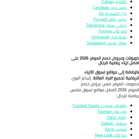
كافاجو Cafago
كيس ديلز Cesdeals
ديل اكستريم Dx
برايس ايلف Priceelf
تيكني ستور Teknistore
توم توب Tomtop
يمكا مول Umkamall
سوق بلايس Souqplace
كوبونات وعروض خصم الموفر 2026 على
ضل ازياء رياضية للرجال
لإضافة إلى مواقع تسوق الأزياء
رياضية لجميع افراد العائلة
، إليكم أقوى
ومات الموفر ضمن عروض خصم
الموفر 2026 لأفضل مواقع تسوق ملابس
اضية للرجال:
كومبات سبورت Combat Sports
توب مان Topman
زافول Zaful
سبلاش Splash
أسوس Asos
نيو لوك New Look