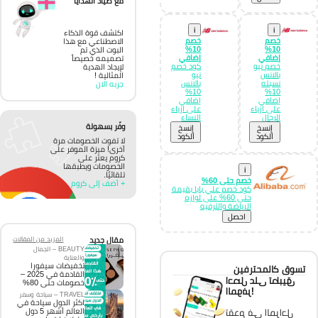
مع صياد الهدايا
i
i
اكتشف قوة الذكاء
خصم
خصم
الاصطناعي مع هذا
10%
10%
البوت الذي تم
إضافي
إضافي
تصميمه خصيصاً
خصم نيو
كود خصم
لإيجاد الهدية
بالانس
نيو
المثالية !
نسبته
بالانس
جربه الان
10%
10%
إضافي
إضافي
على ازياء
على ازياء
الرجال
النساء
وفّر بسهولة
إِنسخ
إِنسخ
الكود
الكود
لا تفوت الخصومات مرة
أخرى! ميزة الموفر على
كروم يعثر على
الخصومات ويطبقها
i
تلقائيًا.
خصم حتى 60%
+ أضف إلى كروم
كود خصم علي بابا بقيمة
حتى 60% على لوازم
الرياضة والترفيه
احصل
مقال جديد
المزيد من المقالات
BEAUTY – الجمال
والعناية
تخفيضات سيفورا
تسوق كالمحترفين
القادمة في 2025 –
احصل على تطبيق
خصومات حتى 80%
الموفر!
TRAVEL – سياحة وسفر
اكثر الدول سياحة في
تقدم في المراحل
العالم أشهر 5 دول