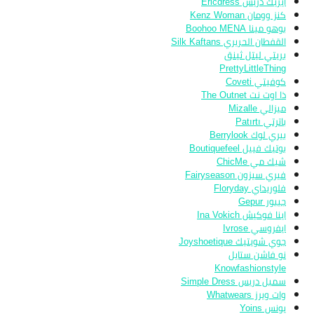
ايريك دريس Ericdress
كنز وومان Kenz Woman
بوهو مينا Boohoo MENA
القفطان الحريري Silk Kaftans
بريتي ليتل ثينق
PrettyLittleThing
كوفيتي Coveti
ذا اوت نت The Outnet
ميزالي Mizalle
باترتي Patırtı
بيري لوك Berrylook
بوتيك فييل Boutiquefeel
شيك مي ChicMe
فيري سيزون Fairyseason
فلوريداي Floryday
جيبور Gepur
اينا فوكيش Ina Vokich
ايفروسي Ivrose
جوي شويتيك Joyshoetique
نو فاشن ستايل
Knowfashionstyle
سمبل دريس Simple Dress
وات ويرز Whatwears
يونس Yoins