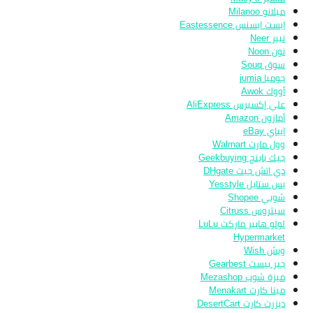
ميلانو Milanoo
ايست ايسنس Eastessence
نيير Neer
نون Noon
سوق Souq
جوميا jumia
أووك Awok
علي إكسبرس AliExpress
أمازون Amazon
ايباي eBay
وول مارت Walmart
جيك باينج Geekbuying
دي اتش جيت DHgate
يس ستايل Yesstyle
شوبي Shopee
سيتروس Citruss
لولو هايبر ماركت LuLu
Hypermarket
ويش Wish
جير بيست Gearbest
ميزة شوب Mezashop
مينا كارت Menakart
ديزرت كارت DesertCart