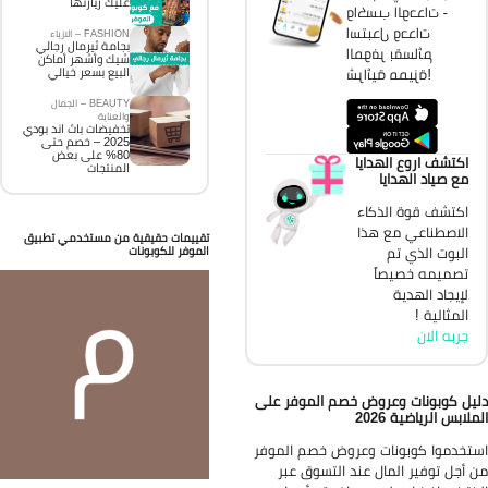
عليك زيارتها
واكسب الوحدات -
استبدل وحدات
FASHION – الازياء
بجامة ثيرمال رجالي
الموفر بقسائم
شيك وأشهر أماكن
شرائية مميزة!
البيع بسعر خيالي
BEAUTY – الجمال
والعناية
تخفيضات باث اند بودي
2025 – خصم حتى
80% على بعض
اكتشف اروع الهدايا
المنتجات
مع صياد الهدايا
اكتشف قوة الذكاء
الاصطناعي مع هذا
تقييمات حقيقية من مستخدمي تطبيق
البوت الذي تم
الموفر للكوبونات
تصميمه خصيصاً
لإيجاد الهدية
المثالية !
جربه الان
يل كوبونات وعروض خصم الموفر على
ملابس الرياضية 2026
تخدموا كوبونات وعروض خصم الموفر
 أجل توفير المال عند التسوق عبر