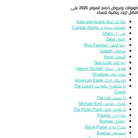
كوبونات وعروض خصم الموفر 2026 على
ضل ازياء رياضية للنساء
كاتا اند اسانا Kata and Asana
كومبات سبورت Combat Sports
شي إن SheIn
زافول Zaful
ريفا فاشن Riva Fashion
سبلاش Splash
أسوس Asos
نيو لوك New Look
هارفي نيكلز Harvey Nichols
شوب بوب Shopbop
امريكان ايجل American Eagle
ذا لاكشري كلوزيت The Luxury
Closet
ذا ليست The List
مايكل كورس Michael Kors
ذا بلوش بوش The Plush Posh
فورزيري Forzieri
روموي Romwe
نيت أ بورتر Net-A-Porter
سسينس Ssense