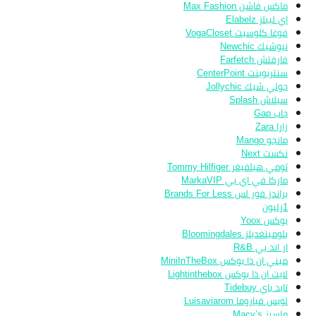
ماكس فاشن Max Fashion
إي ليبلز Elabelz
فوغا كلوسيت VogaCloset
نيوشيك Newchic
فارفتش Farfetch
سنتربوينت CenterPoint
جولي شيك Jollychic
سبلاش Splash
جاب Gap
زارا Zara
مانجو Mango
نكست Next
تومي هيلفيغر Tommy Hilfiger
ماركا في اي بي MarkaVIP
براندز فور لس Brands For Less
1زليون
يوكس Yoox
بلومينغديلز Bloomingdales
ار اند بي R&B
ميني ان ذا بوكس MiniInTheBox
لايت ان ذا بوكس Lightinthebox
تايد باي Tidebuy
لويس فياروما Luisaviarom
ماسيز Macy’s