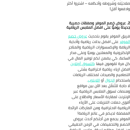
احيّته وشروطه وأحكامه – اشتروا أكثر
دفعوا أقل!
. عروض خصم الموفر وصفقات حصرية
يدة يوميًّا على افضل الملابس الرياضية
يق الموفر يقوم بتحديث
عروض خصم
موفر
على افضل بدلات رياضية وأحذية
رياضة والإكسسوارات الرياضية والمتاجر
إلكترونية والمعلنين يوميًا وعلى مدار
ساعة، كي يضمن لكم توفير المال في
 مرة تقومون فيها
بالتسوق أونلاين
ضل ازياء رياضية احترافية بشتى
تصاميم والصيحات لمختلف الرياضات
ستخدام
الجوال
أو
اللابتوب
.
 حاجة للتّنقّل بعد الآن بين مواقع
نصات تسوق الملابس الرياضية عبر
إنترنت لمقارنة الأسعار والاطّلاع على
وى حملات التنزيلات على الأزياء
رياضية الاحترافية ومن الماركات الرائدة
مفضلة لديكم في عالم الرياضة!
موفر يجمع من أجلكم أحدث عروض
خصم والتخفيضات في الزمن الحقيقي
 افضل مواقع تسوّق ملابس الرياضة