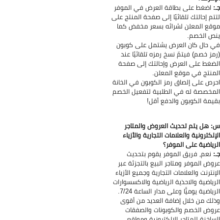
:
اضغط على بطاقة العرض في الموفر
تم إحالتك تلقائيًا إلى صفحة المنتج على
قع المعلن لشرائه بسعر مخفض كما
ص الخصم.
 حال كان العرض يشتمل على كوبون
مز خصم) فيتمّ نسخ رمزه تلقائيًا عند
ضغط على العرض وإحالتك إلى صفحة
منتج في موقع المعلن.
رص على إلصاق رمز الكوبون في الخانة
مخصصة له في الطلبية لتفعيل الخصم
يمة الكوبون والدفع أقل!
 هل يتم تحديث العروض والمتاجر
إلكترونية والعلامات التجارية والأزياء
رياضية على الموفر؟
:
نعم، فريق الموفر يقوم بتحديث
وض الموفر ومتاجر البيع بالتجزئة عبر
إنترنت والعلامات التجارية وجميع الأزياء
رياضية والاحذية الرياضية والاكسسوارات
رياضية يوميًّا وعلى مدار الساعة 7/24.
لك من خلال إضافة العديد من أقوى
وض الخصم والكوبونات والصفقات
ساخنة للمتاجر الإلكترونية ومواقع