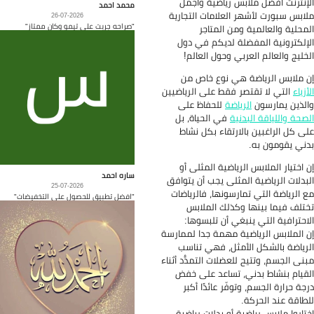
إنترنت افضل ملابس رياضية وأجمل
محمد احمد
ابس سبورت لأشهر العلامات التجارية
26-07-2026
"صراحه جربت على تيمو وكان ممتاز"
محلية والعالمية ومن المتاجر
إلكترونية المفضلة لديكم في دول
خليج والعالم العربي وحول العالم!
 ملابس الرياضة هي نوع خاص من
أزياء
التي لا تقتصر فقط على الرياضيين
لذين يمارسون
الرياضة
للحفاظ على
صحة واللياقة البدنية
في الحياة، بل
ى كل الراغبين بالارتقاء بكل نشاط
ني يقومون به.
 اختيار الملابس الرياضية المثلى أو
ساره احمد
بدلات الرياضية المثلى يجب أن يتوافق
25-07-2026
 الرياضة التي تمارسونها، فالرياضات
"افضل تطبيق للحصول على التخفيضات"
تلف فيما بينها وكذلك الملابس
احترافية التي ينبغي أن تلبسوها:
 الملابس الرياضية مهمة جدا لممارسة
رياضة بالشكل الأمثل، فهي تناسب
نى الجسم، وتتيح للعضلات التمدُّد أثناء
قيام بنشاط بدني، تساعد على خفض
جة حرارة الجسم، وتوفّر عائدًا أكبر
طاقة عند الحركة.
تاروا ملابس رياضية أو بدلات رياضية