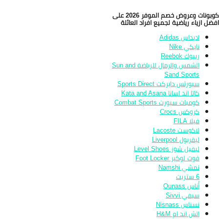
كوبونات وعروض خصم الموفر 2026 على
ضل ازياء رياضية لجميع افراد العائلة
اديداس Adidas
نايكي Nike
ريبوك Reebok
الشمس والرمال للرياضة Sun and
Sand Sports
سبورتس دايركت Sports Direct
كاتا اند اسانا Kata and Asana
كومبات سبورت Combat Sports
كروكس Crocs
فيلا FILA
لاكوست Lacoste
ليفربول Liverpool
ليفيل شوز Level Shoes
فوت لوكير Foot Locker
نمشي Namshi
6 ستريت
أُناس Ounass
سيفي Sivvi
نسناس Nisnass
اتش اند ام H&M