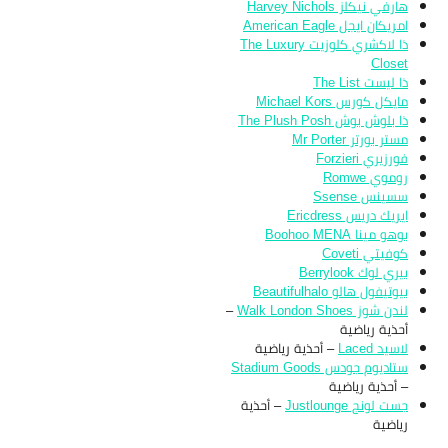
هارفي نيكلز Harvey Nichols
امريكان ايجل American Eagle
ذا لاكشري كلوزيت The Luxury
Closet
ذا ليست The List
مايكل كورس Michael Kors
ذا بلوش بوش The Plush Posh
مستر بورتر Mr Porter
فورزيري Forzieri
روموي Romwe
سسينس Ssense
ايريك دريس Ericdress
بوهو مينا Boohoo MENA
كوفيتي Coveti
بيري لوك Berrylook
بيوتيفول هالو Beautifulhalo
لندن شوز Walk London Shoes
–
أحذية رياضية
لاسيد Laced
– أحذية رياضية
ستاديوم جودس Stadium Goods
– أحذية رياضية
جست لونج Justlounge
– أحذية
رياضية