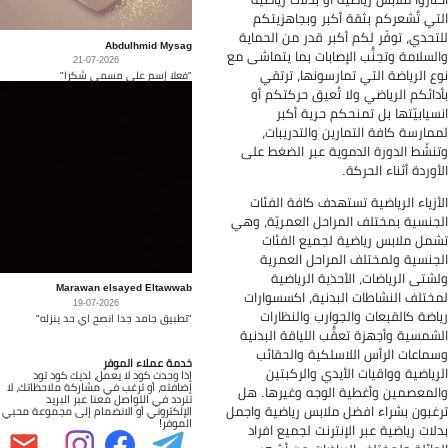
تي تُشعركم بثقة أكبر وبجاهزيتكم
تحدي، توفّر لكم أكبر قدر من الحماية
Abdulhmid Mysag
لسلامة وتجنُّب الإصابات بما يتماشى مع
21-07-2026
ع الرياضة التي تمارسونها، ترتقي
"فعلا إسم على مسمى شكرا"
دائكم الرياضي ولا تُعيق حركتكم أو
سيابيّتها بل تمنحكم حرية أكبر
مارسة كافة التمارين والتدريبات،
نشّط الدورة الدموية عبر الضغط على
أوردة أثناء الحركة.
أزياء الرياضية تستهدف كافة الفئات
جنسية بمختلف المراحل العمريّة، وهي
مل ملابس رياضية لجميع الفئات
جنسية ولمختلف المراحل العمرية
شتى الرياضات، الأحذية الرياضية
Marawan elsayed Eltawwab
ختلف النشاطات البدنية، اكسسوارات
19-07-2026
اضة كالقبعات والجوارب والنظارات
"تطبيق جامد جدا انصح اي حد ينزله"
شمسية وأجهزة تعقُّب اللياقة البدنية
ماعات الرأس اللاسلكية والحقائب
خدمة عملاء الموفر
رياضية وواقيات الأيدي والركبتين
إذا وجدت كود لا يعمل، لديك كود تود
إضافته، أو ترغب في مشاركة ملاحظاتك، لا
لمعصمين وأغطية الوجه وغيرها. هل
تتردد في التواصل معنا عبر البريد
غبون بشراء افضل ملابس رياضية واجمل
الإلكتروني أو الانضمام إلى مجموعة محبي
الموفر!
لات رياضية عبر الإنترنت لجميع افراد