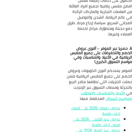
حصول على خدمات رفيعة تشمل:
ضل ملابس رياضية لجميع افراد العائلة
 العلامات التجارية والماركات الرائدة
 عالم الرياضة، الشحن والتوصيل
مجاني السريع، سياسة إرجاع مرنة، طرق
ع حديثة ومتطوّرة، مراكز لخدمة
عملاء وغيرها.
حصريا عبر الموفر – أقوى عروض
خصم والتخفيضات على جميع الملابس
رياضية في الأعياد والمناسبات وفي
اسم التسوق الكبرى!
موفر يمنحكم أقوى الكوبونات وعروض
خصم على جميع الملابس الرياضية ضمن
لات التنزيلات التي تطلقها متاجر البيع
لتجزئة ومنصات التسوق عبر الإنترنت
ي
الأعياد والمناسبات والعطلات
واسم التسوّق
المختلفة، منها:
عروض رمضان 2026 على افضل
ازياء رياضية
عروض عيد الأضحى 2026 على
افضل ازياء رياضية
عروض عيد الفطر 2026 على