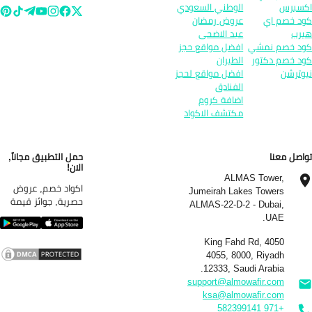
سبرس
الوطني السعودي
د خصم اي
عروض رمضان
رب
عيد الاضحى
د خصم نمشي
افضل مواقع حجز
د خصم دكتور
الطيران
وترشن
افضل مواقع لحجز
الفنادق
اضافة كروم
مكتشف الاكواد
اصل معنا
حمل التطبيق مجاناً,
الان!
ALMAS Tower,
اكواد خصم, عروض
Jumeirah Lakes Towers
حصرية, جوائز قيمة
ALMAS-22-D-2 - Dubai,
UAE.
4050 King Fahd Rd,
4055, 8000, Riyadh
12333, Saudi Arabia.
support@almowafir.com
ksa@almowafir.com
+971 582399141