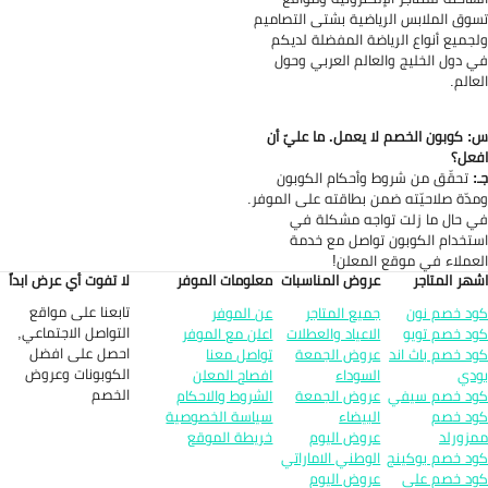
وق الملابس الرياضية بشتى التصاميم
جميع أنواع الرياضة المفضلة لديكم
 دول الخليج والعالم العربي وحول
عالم.
 كوبون الخصم لا يعمل. ما عليّ أن
عل؟
:
تحقّق من شروط وأحكام الكوبون
دّة صلاحيّته ضمن بطاقته على الموفر.
 حال ما زلت تواجه مشكلة في
تخدام الكوبون تواصل مع خدمة
عملاء في موقع المعلن!
هر المتاجر
عروض المناسبات
معلومات الموفر
لا تفوت أي عرض ابداً
تابعنا على مواقع
د خصم نون
جميع المتاجر
عن الموفر
التواصل الاجتماعي,
د خصم تويو
الاعياد والعطلات
اعلن مع الموفر
احصل على افضل
د خصم باث اند
عروض الجمعة
تواصل معنا
الكوبونات وعروض
دي
السوداء
افصاح المعلن
الخصم
د خصم سيفي
عروض الجمعة
الشروط والاحكام
د خصم
البيضاء
سياسة الخصوصية
زورلد
عروض اليوم
خريطة الموقع
د خصم بوكينج
الوطني الاماراتي
د خصم علي
عروض اليوم