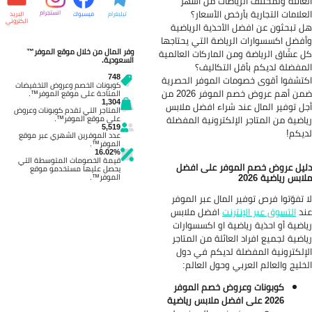
عائلة ولمختلف الرياضات من أشهر
علامات التجارية بأرخص الأسعار؟
انستجرام
تيليغرام
فيسبوك
البريد
الكتروني
 تبحثون عن افضل الأحذية الرياضية
فضل اكسسوارات الرياضة التي يحتاجها
وفر المال من خلال موقع الموفر™
 عشّاق الرياضة ومن الماركات العالمية
السعودية.
مفضلة لديكم بأقل التكاليف؟
748
تشفوا أقوى خصومات الموفر الحصرية
كوبونات الخصم وعروض التخفيضات
ضمن أهم عروض خصم الموفر 2026 من
المتاحة على موقع الموفر™.
1,304
ل توفير المال عند شراء افضل ملابس
المتاجر التي تقدم كوبونات وعروض
اضية من المتاجر الإلكترونية المفضلة
على موقع الموفر™.
5,519
يكم!
عدد الموفرين الشهري عبر موقع
الموفر™.
16.02%
قيمة الخصومات المتوسطة التي
يل عروض خصم الموفر على افضل
يحصل عليها مستخدمو موقع
ابس رياضية 2026
الموفر™.
 تفوّتوا فرص توفير المال عبر الموفر
د
التسوق عبر الإنترنت
افضل ملابس
اضية أو احذية رياضية او اكسسوارات
اضية لجميع افراد العائلة من المتاجر
إلكترونية المفضلة لديكم في دول
خليج والعالم العربي وحول العالم:
كوبونات وعروض خصم الموفر
2026 على افضل ملابس رياضية