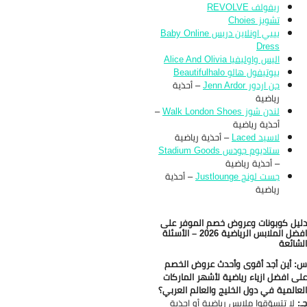
ريفولف REVOLVE
تشويز Choies
بيبي اونلاين دريس Baby Online
Dress
اليس واوليفيا Alice And Olivia
بيوتيفول هالو Beautifulhalo
جن اردور Jenn Ardor
– أحذية
رياضية
لندن شوز Walk London Shoes
–
أحذية رياضية
لاسيد Laced
– أحذية رياضية
ستاديوم جودس Stadium Goods
– أحذية رياضية
جست لونج Justlounge
– أحذية
رياضية
يل كوبونات وعروض خصم الموفر على
افضل الملابس الرياضية 2026 – الأسئلة
شائعة
 أين أجد أقوى وأحدث عروض الخصم
ى افضل ازياء رياضية لأشهر الماركات
عالمية في دول الخليج والعالم العربي؟
:
لا تتسوّقوا ملابس رياضية أو احذية