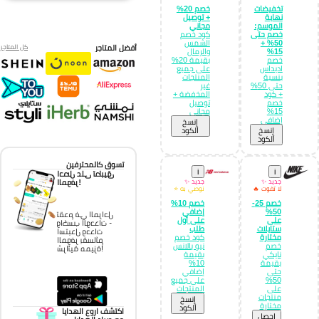
تخفيضات
خصم 20%
نهاية
+ توصيل
الموسم:
مجاني
خصم حتى
كود خصم
50% +
الشمس
أفضل المتاجر
كل المتاجر
15%
والرمال
خصم
بقيمة 20%
اديداس
على جميع
بنسبة
المنتجات
حتى 50%
غير
+ كود
المخفضة +
خصم
توصيل
15%
مجاني
إضافي
إِنسخ
إِنسخ
الكود
الكود
تسوق كالمحترفين
i
i
احصل على تطبيق
الموفر!
جديد ✨
جديد ✨
لا تفوت 🔥
نوصي به ⭐
خصم 25-
خصم 10%
50%
إضافي
تقدم في المراحل
على
على أول
واكسب الوحدات -
ستايلات
طلب
استبدل وحدات
مختارة
كود خصم
الموفر بقسائم
خصم
نيو بالانس
شرائية مميزة!
نايكي
بقيمة
بقيمة
10%
حتى
إضافي
50%
على جميع
على
المنتجات
منتجات
إِنسخ
مختارة
الكود
اكتشف اروع الهدايا
احصل