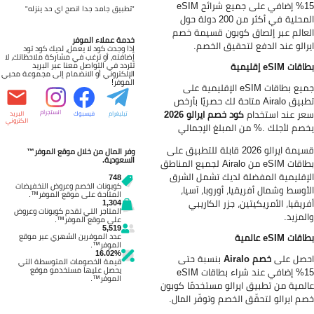
15% إضافي على جميع شرائح eSIM
"تطبيق جامد جدا انصح اي حد ينزله"
المحلية في أكثر من 200 دولة حول
عالم عبر إلصاق كوبون قسيمة خصم
خدمة عملاء الموفر
رالو عند الدفع لتحقيق الخصم.
إذا وجدت كود لا يعمل، لديك كود تود
إضافته، أو ترغب في مشاركة ملاحظاتك، لا
تتردد في التواصل معنا عبر البريد
ات eSIM إقليمية
الإلكتروني أو الانضمام إلى مجموعة محبي
الموفر!
جميع بطاقات eSIM الإقليمية على
تطبيق Airalo متاحة لك حصريًا بأرخص
ر عند استخدام
كود خصم ايرالو 2026
انستجرام
تيليغرام
فيسبوك
البريد
الكتروني
صم لأجلك .% من المبلغ الإجمالي
قسيمة ايرالو 2026 قابلة للتطبيق على
وفر المال من خلال موقع الموفر™
السعودية.
بطاقات eSIM من Airalo لجميع المناطق
إقليمية المفضلة لديك تشمل الشرق
748
كوبونات الخصم وعروض التخفيضات
أوسط وشمال أفريقيا، أوروبا، آسيا،
المتاحة على موقع الموفر™.
ريقيا، الأمريكيتين، جزر الكاريبي
1,304
المتاجر التي تقدم كوبونات وعروض
لمزيد.
على موقع الموفر™.
5,519
عدد الموفرين الشهري عبر موقع
ات eSIM عالمية
الموفر™.
16.02%
صل على
خصم Airalo
بنسبة حتى
قيمة الخصومات المتوسطة التي
يحصل عليها مستخدمو موقع
15% إضافي عند شراء بطاقات eSIM
الموفر™.
لمية من تطبيق ايرالو مستخدمًا كوبون
م ايرالو لتحقّق الخصم وتوفّر المال.