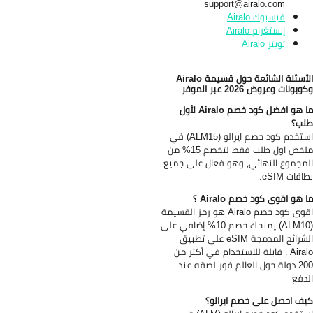
support@airalo.com
فيسبوك Airalo
إنستغرام Airalo
تويتر Airalo
الأسئلة الشائعة حول قسيمة Airalo
وبونات وعروض
2026 عبر الموفر
ما هو افضل كود خصم Airalo لأول
ب؟
استخدم كود خصم ايرالو (ALM15) في
ملخص اول طلب فقط لتخصم 15% من
مجموع النهائي، وهو فعال على جميع
قات eSIM.
 هو اقوى كود خصم Airalo ؟
اقوى كود خصم Airalo هو رمز القسيمة
(ALM10) يمنحك خصم 10% إضافي على
الشرائح المدمجة eSIM على تطبيق
Airalo ، قابلة للاستخدام في أكثر من
200 دولة حول العالم فور لصقه عند
دفع
ف احصل على خصم ايرالو؟