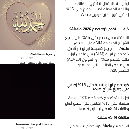
ايرالو عند الانتقال لتشتري الـ eSIM
والباقة المفضلة لديك لتخصم حتى 15%
افي فور لصق كوبون Airalo.
ف استخدم كود خصم Airalo 2026؟
للاستفادة من خصم حتى 15% على جميع
الشرائح المدمجة eSIM على تطبيق
Air، انسخ
رمز قسيمة ايرالو
ثم ألصق
كود خصم ايرالو (ALM) في ملخص أول
Abdulhmid Mysag
21-07-2026
طلب لتخصم 15% ، او الكوبون (ALM10)
"فعلا إسم على مسمى شكرا"
 ملخص الطلب الثاني وما فوق
خصم 10%.
كود خصم ايرالو بنسبة حتى 15% إضافي
ى جميع شرائح eSIM
أجل، استمتع مع كود خصم Airalo 2026
بمقدار حتى 15% إضافي على جميع أنواع
 eSIM من اير الو ، أهمها:
ات eSIM محلية
Marawan elsayed Eltawwab
استفد من Airalo كود خصم بنسبة حتى
19-07-2026