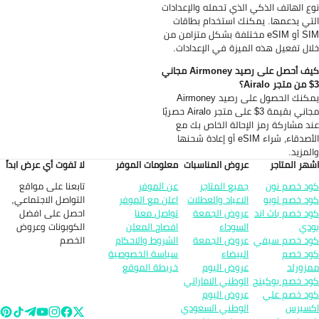
ع الهاتف الذكي الذي تحمله والإعدادات
تي يدعمها. يمكنك استخدام بطاقات
SIM أو eSIM مختلفة بشكل متزامن من
ال تفعيل هذه الميزة في الإعدادات.
كيف أحصل على رصيد Airmoney مجاني
يمكنك الحصول على رصيد Airmoney
مجاني بقيمة 3$ على متجر Airalo حصريًا
د مشاركة رمز الإحالة الخاص بك مع
الأصدقاء، شراء eSIM أو إعادة شحنها
لمزيد.
هر المتاجر
عروض المناسبات
معلومات الموفر
لا تفوت أي عرض ابداً
تابعنا على مواقع
د خصم نون
جميع المتاجر
عن الموفر
التواصل الاجتماعي,
د خصم تويو
الاعياد والعطلات
اعلن مع الموفر
احصل على افضل
د خصم باث اند
عروض الجمعة
تواصل معنا
الكوبونات وعروض
دي
السوداء
افصاح المعلن
الخصم
د خصم سيفي
عروض الجمعة
الشروط والاحكام
د خصم
البيضاء
سياسة الخصوصية
زورلد
عروض اليوم
خريطة الموقع
د خصم بوكينج
الوطني الاماراتي
د خصم علي
عروض اليوم
سبرس
الوطني السعودي