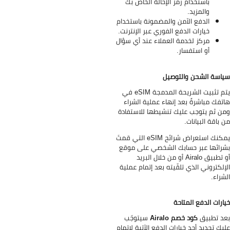
باستخدام رمز الإحالة الخاص بك
والمزيد.
الدفع الآمن والمضمونة باستخدام
خيارات الدفع الفوري عبر الإنترنت.
مركز لخدمة العملاء عند أي سؤال
أو استفسار.
اسة الشحن والتوصيل
يتم تثبيت الشريحة المدمجة eSIM في
تفك مباشرةً بعد إنهاء عملية الشراء
ن ثم يتوجب عليك تنشيطها للاستفادة
 باقة البيانات.
يمكنك استعراض شرائح eSIM التي قمتَ
رائها عبر حسابك الشخصي على موقع
أو تطبيق Airalo أو من خلال البريد
إلكتروني الذي تلقّيته بعد إتمام عملية
شراء.
ارات الدفع المتاحة
د تطبيق
كود خصم Airalo
سيتوجّب
يك تحديد أحد خيارات الدفع الآتية لإتمام