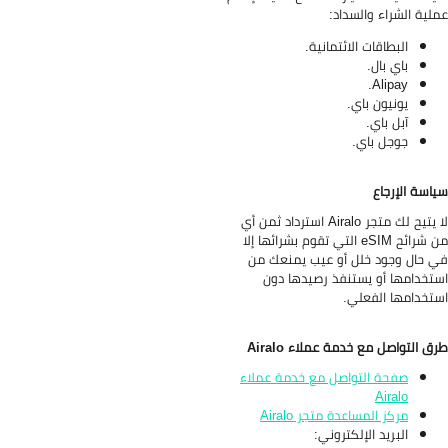
لية الشراء والسداد:
البطاقات الائتمانية.
باي بال.
Alipay.
يونيون باي.
آبل باي.
جوجل باي.
اسة الإرجاع
لا يتيح لك متجر Airalo استرداد ثمن أي
من شرائح eSIM التي تقوم بشرائها إلا
 حال وجود خلل أو عيب يمنعك من
تخدامها أو يستنفذ رصيدها دون
تخدامها الفعلي.
ق التواصل مع خدمة عملاء Airalo
صفحة التواصل مع خدمة عملاء
Airalo
مركز المساعدة متجر Airalo
البريد الإلكتروني: