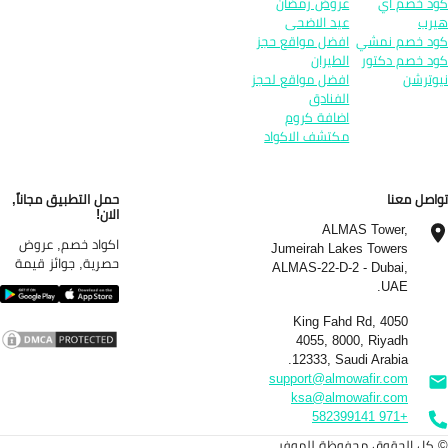
د خصم اي
عروض رمضان
رب
عيد الاضحى
د خصم نمشي
افضل مواقع حجز
د خصم دكتور
الطيران
وترشن
افضل مواقع لحجز
الفنادق
اضافة كروم
مكتشف الاكواد
اصل معنا
حمل التطبيق مجاناً,
الان!
ALMAS Tower,
اكواد خصم, عروض
Jumeirah Lakes Towers
حصرية, جوائز قيمة
ALMAS-22-D-2 - Dubai,
UAE.
4050 King Fahd Rd,
4055, 8000, Riyadh
12333, Saudi Arabia.
support@almowafir.com
ksa@almowafir.com
+971 582399141
كل الحقوق محفوظة للموفر