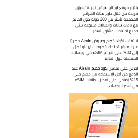
تزم موقع اير الو بتوفير تجربة تسوّق
يدة من خلال طرح مئات الشرائح
المدمجة لأكثر من 200 دولة حول العالم،
 باقات بيانات واتصالات متنوعة تلبّي
يع احتياجات عشّاق السفر.
لا تفوّت اكواد خصم وعروض Airalo حصريًا
ر الموفر تمنحك خصومات اير الو تصل
إلى 30% على شرائح eSIM في وجهاتك
مفضلة حول العالم.
رص على تفعيل
كود خصم Airalo
عند
دفع من أجل الاستفادة من خصم حتى
15% إضافي على افضل بطاقات eSIM
 أهم الوجهات.