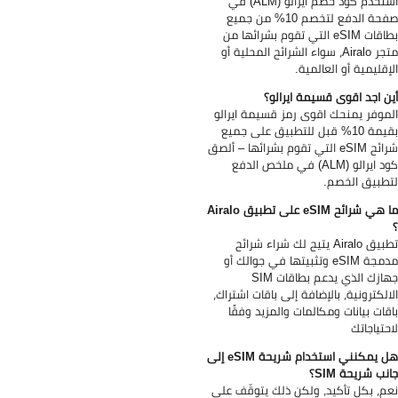
استخدم كود خصم ايرالو (ALM) في
صفحة الدفع لتخصم 10% من جميع
بطاقات eSIM التي تقوم بشرائها من
متجر Airalo، سواء الشرائح المحلية أو
إقليمية أو العالمية.
ن اجد اقوى قسيمة ايرالو؟
موفر يمنحك اقوى رمز قسيمة ايرالو
بقيمة 10% قبل للتطبيق على جميع
شرائح eSIM التي تقوم بشرائها – ألصق
كود ايرالو (ALM) في ملخص الدفع
طبيق الخصم.
ما هي شرائح eSIM على تطبيق Airalo
تطبيق Airalo يتيح لك شراء شرائح
مدمجة eSIM وتثبيتها في جوالك أو
جهازك الذي يدعم بطاقات SIM
الكترونية، بالإضافة إلى باقات اشتراك،
قات بيانات ومكالمات والمزيد وفقًا
حتياجاتك
هل يمكنني استخدام شريحة eSIM إلى
نب شريحة SIM؟
م، بكل تأكيد، ولكن ذلك يتوقّف على