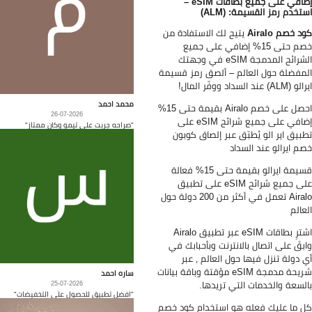
إضافي على جميع بطاقات eSIM –
تخدم رمز القسيمة: (ALM)
د خصم Airalo
يتيح لك الاستفادة من
خصم حتى 15% إضافي على جميع
الشرائح المدمجة eSIM في وجهتك
مفضلة حول العالم – ألصق رمز قسيمة
AL) عند السداد ووفّر المال!
محمد احمد
احصل على خصم Airalo بقيمة حتى 15%
26-07-2026
إضافي على جميع شرائح eSIM على
"صراحه جربت على تيمو وكان ممتاز"
بيق اير الو يُطبّق عبر إلصاق كوبون
م ايرالو عند السداد
قسيمة ايرالو بقيمة حتى 15% فعالة
على جميع شرائح eSIM على تطبيق
Airalo تعمل في أكثر من 200 دولة حول
عالم
اشترِ بطاقات eSIM عبر تطبيق Airalo
بقَ على اتصال بالانترنت وبأحبابك في
 دولة تنزل فيها حول العالم ، عبر
شريحة مدمجة eSIM مؤقتة وباقة بيانات
ساره احمد
لسعة والخدمات التي تريدها.
25-07-2026
"افضل تطبيق للحصول على التخفيضات"
 ما عليك فعله هو استخدام كود خصم