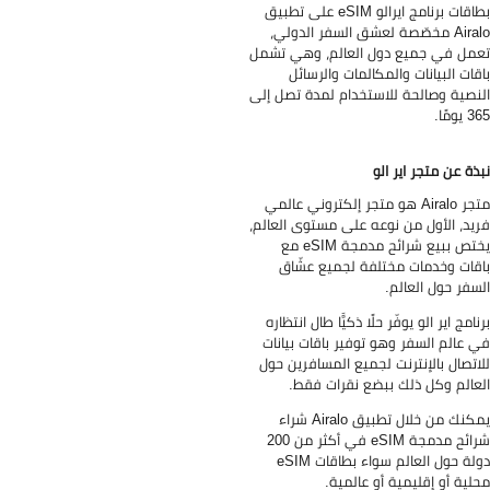
بطاقات برنامج ايرالو eSIM على تطبيق
Airalo مخصّصة لعشق السفر الدولي،
مل في جميع دول العالم، وهي تشمل
قات البيانات والمكالمات والرسائل
نصية وصالحة للاستخدام لمدة تصل إلى
يومًا.
ذة عن متجر اير الو
متجر Airalo هو متجر إلكتروني عالمي
يد، الأول من نوعه على مستوى العالم،
يختص ببيع شرائح مدمجة eSIM مع
قات وخدمات مختلفة لجميع عشّاق
سفر حول العالم.
نامج اير الو يوفّر حلًا ذكيًّا طال انتظاره
 عالم السفر وهو توفير باقات بيانات
اتصال بالإنترنت لجميع المسافرين حول
عالم وكل ذلك ببضع نقرات فقط.
يمكنك من خلال تطبيق Airalo شراء
شرائح مدمجة eSIM في أكثر من 200
دولة حول العالم سواء بطاقات eSIM
لية أو إقليمية أو عالمية.