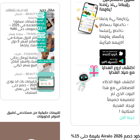
احصل على تطبيق
الموفر!
مقال جديد
المزيد من المقالات
BEAUTY – الجمال
تقدم في المراحل
والعناية
تخفيضات سيفورا
واكسب الوحدات -
القادمة في 2025 –
خصومات حتى 80%
استبدل وحدات
TRAVEL – سياحة وسفر
الموفر بقسائم
اكثر الدول سياحة في
العالم أشهر 5 دول
شرائية مميزة!
عليك زيارتها
FASHION – الازياء
بجامة ثيرمال رجالي
شيك وأشهر أماكن
البيع بسعر خيالي
اكتشف اروع الهدايا
مع صياد الهدايا
BEAUTY – الجمال
والعناية
اكتشف قوة الذكاء
تخفيضات باث اند بودي
2025 – خصم حتى
الاصطناعي مع هذا
80% على بعض
المنتجات
البوت الذي تم
تصميمه خصيصاً
لإيجاد الهدية
المثالية !
تقييمات حقيقية من مستخدمي تطبيق
الموفر للكوبونات
جربه الان
كود خصم Airalo 2026 بقيمة حتى 15%