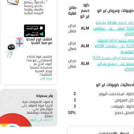
واكسب الوحدات -
كود
استبدل وحدات
صالح
الموفر بقسائم
بونات وعروض اير الو
خصم
لغاية
شرائية مميزة!
اير الو
كود خصم Airalo بقيمة
عرض
10% إضافي على بطاقات
ALM
فعال
eSI
اكتشف اروع الهدايا
د خصم ايرالو قيمته
عرض
مع صياد الهدايا
10% على بطاقات eSIM
ALM
فعال
عالمية
اكتشف قوة الذكاء
قسيمة ايرالو بنسبة 10%
عرض
الاصطناعي مع هذا
م على جميع شرائح
ALM
البوت الذي تم
فعال
تصميمه خصيصاً
eSI
لإيجاد الهدية
المثالية !
جربه الان
صائيات كوبونات اير الو
واد استخدمت اليوم:
2
وفّر بسهولة
 العروض:
3
لا تفوت الخصومات مرة
أخرى! ميزة الموفر على
واد كوبونات:
3
كروم يعثر على
فضل خصم:
10%
الخصومات ويطبقها
تلقائيًا.
+ أضف إلى كروم
تسوق كالمحترفين