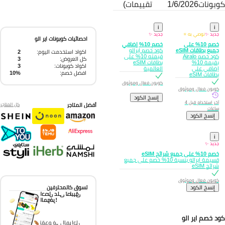
بونات
1/6/2026
تقييمات)
i
i
جديد ✨
نوصي به ⭐
جديد ✨
احصائيات كوبونات اير الو
خصم 10% على
خصم 10% إضافي
جميع بطاقات eSIM
كود خصم ايرالو
اكواد استخدمت اليوم:
2
كود خصم Airalo
قيمته 10% على
كل العروض:
3
بقيمة 10%
بطاقات eSIM
اكواد كوبونات:
3
إضافي على
العالمية
افضل خصم:
10%
بطاقات eSIM
كوبون فعال وموثوق
كوبون فعال وموثوق
إِنسخ الكود
آخر استخدام قبل 4
أفضل المتاجر
كل المتاجر
ساعات
إِنسخ الكود
i
جديد ✨
خصم 10% على جميع شرائح eSIM
قسيمة ايرالو بنسبة 10% خصم على جميع
شرائح eSIM
كوبون فعال وموثوق
إِنسخ الكود
تسوق كالمحترفين
احصل على تطبيق
الموفر!
د خصم اير الو
تقدم في المراحل