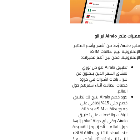
زات متجر Airalo اير الو
متجر Airalo يُعدّ من أشهر وأهم المتاجر
الإلكترونية لبيع بطاقات eSIM
إلكترونية، فمن بين أهم مميزاته:
تطبيق Airalo هو حل ثوري
لعشّاق السفر الذين يبحثون عن
شراء باقات اشتراك في مزود
خدمات اتصالات أثناء سفرهم حول
العالم.
كود خصم Airalo يتيح لك تطبيق
خصم حتى 15% إضافي على
جميع بطاقات eSIM بمختلف
الباقات والخدمات على تطبيق
Airalo وفي أي دولة تسافر إليها
حول العالم – ألصق رمز القسيمة
عند السداد لتشتري بطاقة eSIM
التي تلبّي احتياجاتك بأرخص سعر!