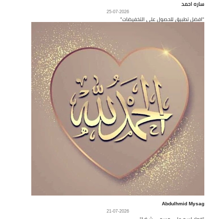
ساره احمد
25-07-2026
"افضل تطبيق للحصول على التخفيضات"
Abdulhmid Mysag
21-07-2026
"فعلا إسم على مسمى شكرا"