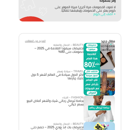
وفّر بسهولة
لا تفوت الخصومات مرة أخرى! ميزة الموفر على
كروم يعثر على الخصومات ويطبقها تلقائيًا.
+ أضف إلى كروم
مقال جديد
المزيد من المقالات
BEAUTY – الجمال والعناية
تخفيضات سيفورا القادمة في 2025 –
خصومات حتى 80%
TRAVEL – سياحة وسفر
اكثر الدول سياحة في العالم أشهر 5 دول
عليك زيارتها
FASHION – الازياء
بجامة ثيرمال رجالي شيك وأشهر أماكن البيع
بسعر خيالي
BEAUTY – الجمال والعناية
تخفيضات باث اند بودي 2025 – خصم حتى