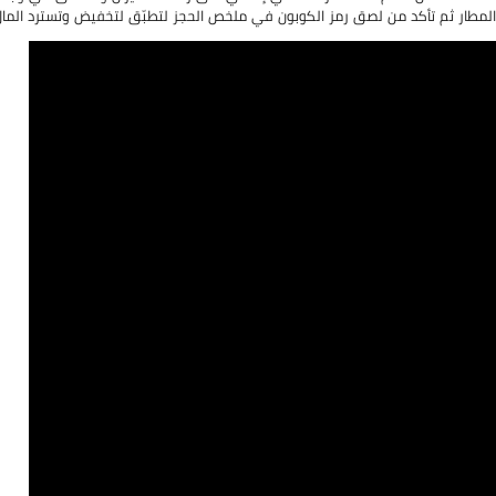
المطار ثم تأكد من لصق رمز الكوبون في ملخص الحجز لتطبّق لتخفيض وتسترد المال