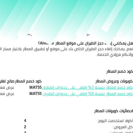
ما هي اقوى عروض المطار؟
باستخدام احد اكواد الخصم والرموز الترويجية.
كيف احصل على خصم المطار؟
استخدم كود خصم المطار عبر الموفر وفقًا للشروط والأحكام المرفقة له لتوفّر حتى 7% من قيمة كل حجز لك على موقع Almatar.
هل يمكنني إلغاء حجز الطيران على موقع المطار Almatar؟
نعم، يمكنك إلغاء حجز الطيران الخاص بك على موقع أو تطبيق المطار باختيار مسار 
وأحكام مزوّدي الخدمة.
كود خصم المطار
كوبونات وعروض المطار
كود خصم المطار
صالح لغاي
كود خصم المطار بنسبة 7% إضافي على حجوزات الفنادق
MAT55
عرض فعا
كود خصم المطار بنسبة 5% إضافي على حجوزات الطيران
MAT55
عرض فعا
احصائيات كوبونات المطار
اكواد استخدمت اليوم:
4
كل العروض:
2
اكواد كوبونات:
2