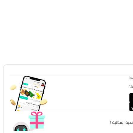
!
!
ية المثالية !