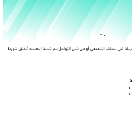
خصومات تصل إلى 7% على حجز الفنادق ورحلات الطيران والعطلات في أفضل الوجهات حول العالم على تطبيق أو موقع Almatar، بالإضافة إلى تخفيض إضافي يثطبّق
الرحلة في حسابك الشخصي أو من خلال التواصل مع خدمة العملاء. تُطبّق شروط
ة
ل
ل