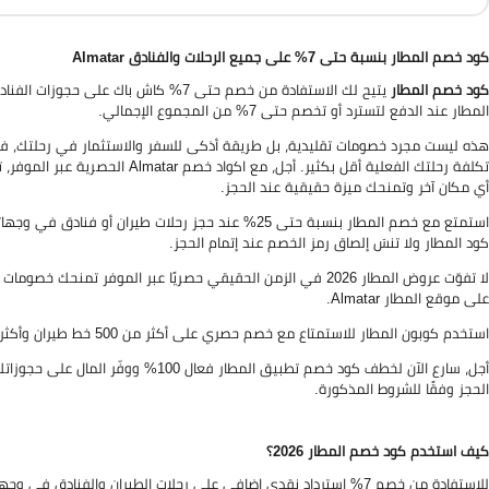
كود خصم المطار بنسبة حتى 7% على جميع الرحلات والفنادق Almatar
كود خصم المطار
المطار عند الدفع لتسترد أو تخصم حتى 7% من المجموع الإجمالي.
هذه ليست مجرد خصومات تقليدية، بل طريقة أذكى للسفر والاستثمار في رحلتك، فباس
تكلفة رحلتك الفعلية أقل بكثير. أ
أي مكان آخر وتمنحك ميزة حقيقية عند الحجز.
كود المطار ولا تنسَ إلصاق رمز الخصم عند إتمام الحجز.
على موقع المطار Almatar.
استخدم كوبون المطار للاستمتاع مع خصم حصري على أكثر من 500 خط طيران وأكثر من مليون فندق في أكثر من 6,000 وجهة حول العالم.
أجل، سارع الآن لخطف كود خصم تطبيق ال
الحجز وفقًا للشروط المذكورة.
كيف استخدم كود خصم المطار 2026؟