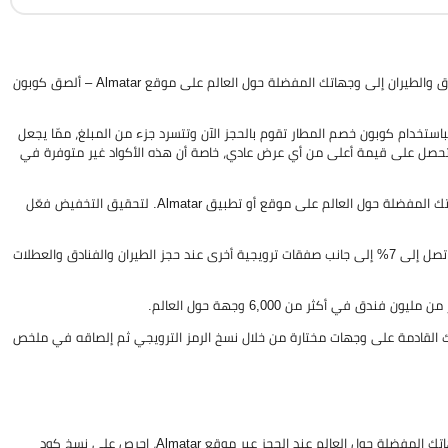
يتيح لك الاستفادة من خصم حتى 7% كاش باك على حجوزات الفنادق والطيران إلى وجهاتك المفضلة حول العالم على موقع Almatar – ألصق كوبون
تخدام كوبون خصم المطار تقوم بالحجز الآن وتتسرد جزء من المبلغ، ممّا يجعل
جل، مع اكواد خصم Almatar الحصرية عبر الموفر، تحصل على قيمة أعلى من أي عرض عادي، خاصة أن هذه الأكواد غير متوفرة في
استمتع مع خصم المطار بنسبة حتى 25% عند حجز رحلات طيران أو فنادق في وجهاتك المفضلة حول العالم على موقع أو تطبيق Almatar. لتحقيق التخفيض فعّل
لا تفوّت عروض المطار 2026 في الزمن الحقيقي حصريًا عبر الموفر تمنحك خصومات تصل إلى 7% إلى جانب صفقات ترويجية أخرى عند حجز الطيران والفنادق والعطلات
مطار فعال 100% ووفّر المال على حجوزاتك القادمة على وجهات مختارة من خلال نسخ الرمز الترويجي ثم إلصاقه في ملخص
للاستفادة من خصم 7% استرداد نقدي إضافي على رحلات الطيران والفنادق في وجهاتك المفضلة حول العالم عند الحجز عبر موقع Almatar، احرص على نسخ كود