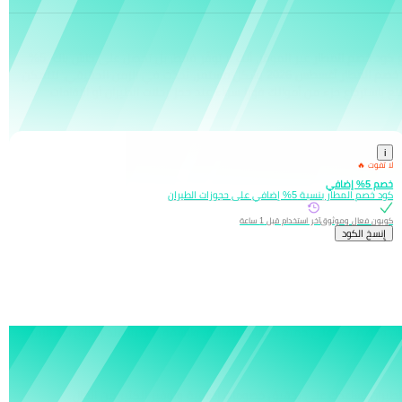
كود خصم المطار
عبر الموفر، أنت لا توفّر فقط، بل تحصل على كاش باك 5%
صم المطار أغسطس 2026
بشكل مستمر، تُحدّت في الزمن الحقيقي، لتتمكن
 باسترجاع جزء من أموالك فورا سواء عند حجز رحلات الطيران أو الإقامات
i
لا تفوت 🔥
خصم 5% إضافي
كود خصم المطار بنسبة 5% إضافي على حجوزات الطيران
كوبون فعال وموثوق
آخر استخدام قبل 1 ساعة
إِنسخ الكود
اقوى كود خصم المطار تجده على الموفر يمنحك 5% استرداد نقدي على تذاكر الطيران وخصم 7% على جميع حجوزات الفنادق والشقق حصريًا عند إلصاق أحد الرمز