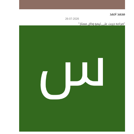
محمد احمد
26-07-2026
"صراحه جربت على تيمو وكان ممتاز"