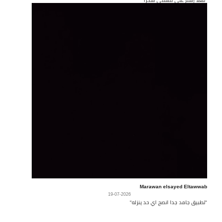
Marawan elsayed Eltawwab
19-07-2026
"تطبيق جامد جدا انصح اي حد ينزله"