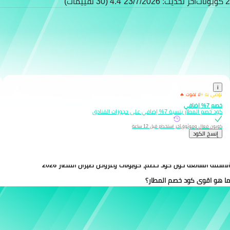
2 كوبونات
آخر تحديث: 23/7/2026
4.4 (30 تقييمات)
ماذا لو كان بإمكانك استرجاع جزء من أموالك بعد حجز رحلتك على موقع Almatar؟ مع
على تذاكر الطيران وخصم 7% على حجوزات الفنادق. لا تفوّت أحدث
عروض و كوبونات خ
من استخدامها بثقة. ولذلك احرص على نسخ كود المطار وتطبيقه أثناء الحجز، واستمتع
الفندقية!
i
نوصي به ⭐
لا تفوت 🔥
خصم 7% إضافي
كود خصم المطار بنسبة 7% إضافي على حجوزات الفنادق
كوبون فعال وموثوق
آخر استخدام قبل 12 ساعة
إِنسخ الكود
الأسئلة الشائعة حول كود خصم، كوبونات وعروض طيران المطار 2026
ما هو اقوى كود خصم المطار؟
الترويجي أعلاه عند الدفع.
أين أجد اكواد خصم المطار؟
الموفر يقدم لك احدث كوبونات خصم المطار فعالة 100% على حجز الفنادق ورحلات الطيران تساعدك على تحقيق خصومات إضافية وتوفير الكثير من المال.