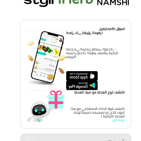
تسوق كالمحترفين
احصل على تطبيق الموفر!
تقدم في المراحل واكسب الوحدات -
استبدل وحدات الموفر بقسائم شرائية
مميزة!
اكتشف اروع الهدايا مع صياد الهدايا
اكتشف قوة الذكاء الاصطناعي مع هذا
البوت الذي تم تصميمه خصيصاً لإيجاد
الهدية المثالية !
جربه الان