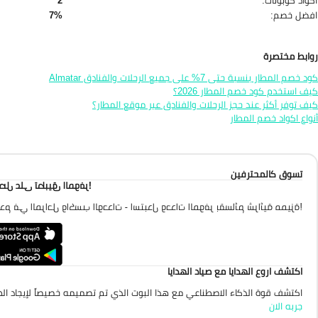
افضل خصم:
7%
روابط مختصرة
كود خصم المطار بنسبة حتى 7% على جميع الرحلات والفنادق Almatar
كيف استخدم كود خصم المطار 2026؟
كيف توفر أكثر عند حجز الرحلات والفنادق عبر موقع المطار؟
أنواع اكواد خصم المطار
تسوق كالمحترفين
احصل على تطبيق الموفر
تقدم في المراحل واكسب الوحدات - استبدل وحدات الموفر بقسائم شرائية مميزة
اكتشف اروع الهدايا مع صياد الهدايا
اكتشف قوة الذكاء الاصطناعي مع هذا البوت الذي تم تصميمه خصيصاً لإيجاد الهد
جربه الان