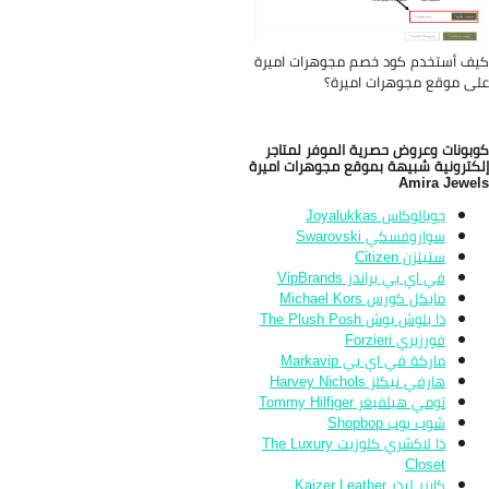
ف أستخدم كود خصم مجوهرات اميرة
ى موقع مجوهرات اميرة؟
بونات وعروض حصرية الموفر لمتاجر
كترونية شبيهة بموقع مجوهرات اميرة
Amira Jewe
جويالوكاس Joyalukkas
سواروفسكي Swarovski
ستيتزن Citizen
في اي بي براندز VipBrands
مايكل كورس Michael Kors
ذا بلوش بوش The Plush Posh
فورزيري Forzieri
ماركة في اي بي Markavip
هارفي نيكلز Harvey Nichols
تومي هيلفيغر Tommy Hilfiger
شوب بوب Shopbop
ذا لاكشري كلوزيت The Luxury
Closet
كايزر ليذر Kaizer Leather