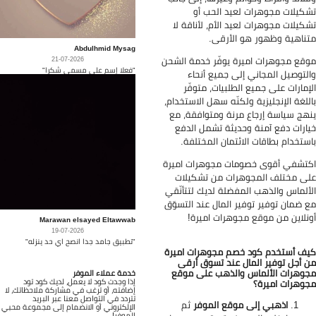
كيلات مجوهرات لعيد الحب أو
كيلات مجوهرات لعيد الأم، لأناقة لا
ناهية وظهور هو الأرقى.
Abdulhmid Mysag
قع مجوهرات اميرة يوفّر خدمة الشحن
21-07-2026
"فعلا إسم على مسمى شكرا"
لتوصيل المجاني إلى جميع أنحاء
إمارات على جميع الطلبيات، متوفّر
للغة الإنجليزية ولكنّه سهل الاستخدام،
هج سياسة إرجاع مرنة ومتوافقة، مع
ارات دفع آمنة وحديثة تشمل الدفع
ستخدام بطاقات الائتمان المختلفة.
تشفي أقوى خصومات مجوهرات اميرة
ى مختلف المجوهرات من تشكيلات
ألماس والذهب المفضلة لديك لتتأنّقي
 ضمان توفير توفير المال عند التسوّق
نلاين من موقع مجوهرات اميرة!
Marawan elsayed Eltawwab
19-07-2026
"تطبيق جامد جدا انصح اي حد ينزله"
ف أستخدم كود خصم مجوهرات اميرة
 أجل توفير المال عند تسوق أرقى
وهرات الألماس والذهب على موقع
خدمة عملاء الموفر
إذا وجدت كود لا يعمل، لديك كود تود
وهرات اميرة؟
إضافته، أو ترغب في مشاركة ملاحظاتك، لا
تتردد في التواصل معنا عبر البريد
اذهبي إلى موقع الموفر
ثم
الإلكتروني أو الانضمام إلى مجموعة محبي
الموفر!