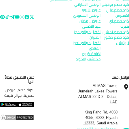
د خصم بوكينج
الوطني الاماراتي
د خصم علي
عروض اليوم
سبرس
الوطني السعودي
د خصم اي
عروض رمضان
رب
عيد الاضحى
د خصم نمشي
افضل مواقع حجز
د خصم دكتور
الطيران
وترشن
افضل مواقع لحجز
الفنادق
اضافة كروم
مكتشف الاكواد
اصل معنا
حمل التطبيق مجاناً,
الان!
ALMAS Tower,
اكواد خصم, عروض
Jumeirah Lakes Towers
حصرية, جوائز قيمة
ALMAS-22-D-2 - Dubai,
UAE.
4050 King Fahd Rd,
4055, 8000, Riyadh
12333, Saudi Arabia.
support@almowafir.com