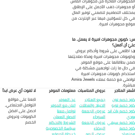
مجوهرات الفاخرة من مجوهرات الماس
 مجوهرات ذهب الأجمل على الإطلاق
ختلف التصاميم لتضمني توفير المال
 كل تتسوّقين فيها عبر الإنترنت من
قع مجوهرات اميرة.
 كوبون مجوهرات اميرة لا يعمل. ما
يّ أن أفعل؟
:
اطّلعي على شروط وأحكام عروض
وبونات مجوهرات اميرة ومدّة صلاحيّتها
ن بطاقاتها على موقع الموفر.
 حال ما زلت تواجهين مشكلة في
تخدام كوبونات مجوهرات اميرة
تواصلي مع خدمة عملاء Amira Jewels
اشرة.
هر المتاجر
عروض المناسبات
معلومات الموفر
لا تفوت أي عرض ابداً
تابعنا على مواقع
د خصم نون
جميع المتاجر
عن الموفر
التواصل الاجتماعي,
د خصم تويو
الاعياد والعطلات
اعلن مع الموفر
احصل على افضل
د خصم باث اند
عروض الجمعة
تواصل معنا
الكوبونات وعروض
دي
السوداء
افصاح المعلن
الخصم
د خصم سيفي
عروض الجمعة
الشروط والاحكام
د خصم
البيضاء
سياسة الخصوصية
زورلد
عروض اليوم
خريطة الموقع