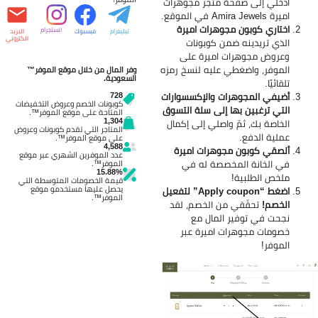
ادخلي إلى صفحة متجر مجوهرات
اميرة
Amira Jewels في الموقع.
اختاري كوبون مجوهرات اميرة
انستجرام
تيليغرام
فيسبوك
البريد
الكتروني
الذي تريدينه ضمن كوبونات
وعروض مجوهرات اميرة على
الموفر، واضغطي عليه لنسخ رمزه
وفر المال من خلال موقع الموفر™
السعودية.
تلقائيًا.
728
أضيفي المجوهرات والإكسسوارات
كوبونات الخصم وعروض التخفيضات
التي ترغبين بها إلى سلة التسوق
المتاحة على موقع الموفر™.
1,304
الخاصة بك، ثمّ واصلي إلى إكمال
المتاجر التي تقدم كوبونات وعروض
عملية الدفع.
على موقع الموفر™.
4,588
ألصقي كوبون مجوهرات اميرة
عدد الموفرين الشهري عبر موقع
في الخانة المخصصة له في
الموفر™.
15.88%
ملخص الطلبية!
قيمة الخصومات المتوسطة التي
يحصل عليها مستخدمو موقع
اضغط “Apply coupon” لتفعيل
الموفر™.
الخصم!
تحقّقي من الخصم، لقد
نجحت في توفير المال مع
خصومات مجوهرات اميرة عبر
الموفر!