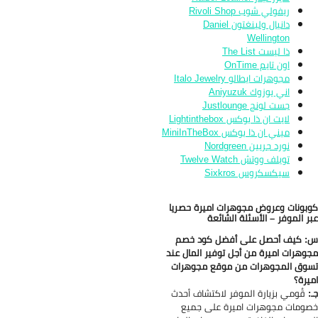
ريفولي شوب Rivoli Shop
دانيال ولينغتون Daniel
Wellington
ذا ليست The List
اون تايم OnTime
مجوهرات ايطالو Italo Jewelry
اني يوزوك Aniyuzuk
جست لونج Justlounge
لايت ان ذا بوكس Lightinthebox
ميني ان ذا بوكس MiniInTheBox
نورد جريين Nordgreen
تويلف ووتش Twelve Watch
سيكسكروس Sixkros
بونات وعروض مجوهرات اميرة حصريا
ر الموفر – الأسئلة الشائعة
 كيف أحصل على أفضل كود خصم
وهرات اميرة من أجل توفير المال عند
وق المجوهرات من موقع مجوهرات
يرة؟
:
قُومي بزيارة الموفر لاكتشاف أحدث
ومات مجوهرات اميرة على جميع