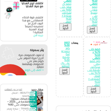
10%
إضافي
اكتشف اروع الهدايا
إضافي
خصم اي
مع صياد الهدايا
خصم
سفن حتى
مغربي
60% على
بنسبة
تشكيلات
حتى
مختارة +
اكتشف قوة الذكاء
10%
70% +
الاصطناعي مع هذا
10%
إضافي
البوت الذي تم
إضافي
إِنسخ
تصميمه خصيصاً
إِنسخ
الكود
لإيجاد الهدية
الكود
المثالية !
جربه الان
جديد ✨
خصم
لا تفوت 🔥
30%
كود
خصم حتى
وفّر بسهولة
خصم لو
70% +
انكا
لا تفوت الخصومات مرة
10%
بقيمة
أخرى! ميزة الموفر على
إضافي
30%
كروم يعثر على
كود خصم
على كل
الخصومات ويطبقها
بيوتي
الموقع
تلقائيًا.
سيكرتس
إِنسخ
+ أضف إلى كروم
بقيمة حتى
الكود
70% على
افضل
المنتجات +
10%
إضافي
إِنسخ
مقال جديد
المزيد من المقالات
الكود
BEAUTY – الجمال
والعناية
تخفيضات سيفورا
القادمة في 2025 –
خصومات حتى 80%
TRAVEL – سياحة وسفر