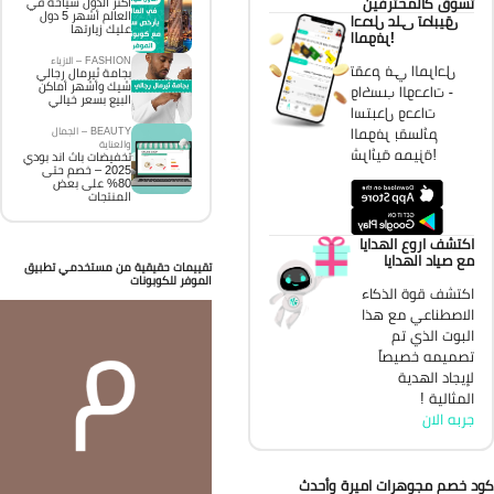
تسوق كالمحترفين
اكثر الدول سياحة في
العالم أشهر 5 دول
احصل على تطبيق
عليك زيارتها
الموفر!
FASHION – الازياء
تقدم في المراحل
بجامة ثيرمال رجالي
شيك وأشهر أماكن
واكسب الوحدات -
البيع بسعر خيالي
استبدل وحدات
الموفر بقسائم
BEAUTY – الجمال
والعناية
شرائية مميزة!
تخفيضات باث اند بودي
2025 – خصم حتى
80% على بعض
المنتجات
اكتشف اروع الهدايا
مع صياد الهدايا
تقييمات حقيقية من مستخدمي تطبيق
الموفر للكوبونات
اكتشف قوة الذكاء
الاصطناعي مع هذا
البوت الذي تم
تصميمه خصيصاً
لإيجاد الهدية
المثالية !
جربه الان
د خصم مجوهرات اميرة وأحدث