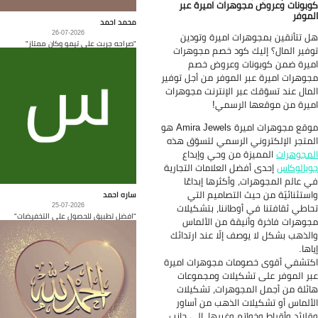
بونات وعروض مجوهرات اميرة عبر
موفر
محمد احمد
26-07-2026
 تتأنقين بمجوهرات اميرة وتودين
"صراحه جربت على تيمو وكان ممتاز"
فير المال؟ إليك كود خصم مجوهرات
يرة ضمن كوبونات وعروض خصم
وهرات اميرة عبر الموفر من أجل توفير
مال عند تسوّقك عبر الإنترنت مجوهرات
يرة من موقعها الرسمي!
موقع مجوهرات اميرة Amira Jewels هو
متجر الإلكتروني الرسمي لتسوّق هذه
مجوهرات
المميزة من وحي وإبداع
يالوكاس
إحدى أفضل العلامات التجارية
 عالم المجوهرات، وأكثرها إبداعًا
ستثنائيّة من حيث التصاميم التي
ساره احمد
25-07-2026
اطي ثقافتنا في أوطاننا، بتشكيلات
"افضل تطبيق للحصول على التخفيضات"
وهرات فاخرة وأنيقة من الألماس
لذهب بشكل لا يوصف إلّا عند ارتدائك
اها.
تشفي أقوى خصومات مجوهرات اميرة
ر الموفر على تشكيلات ومجموعات
ئلة من أجمل المجوهرات، تشكيلات
ألماس أو تشكيلات الذهب من أساور
لائد وأقراط وخواتم وغيرها، إلى جانب