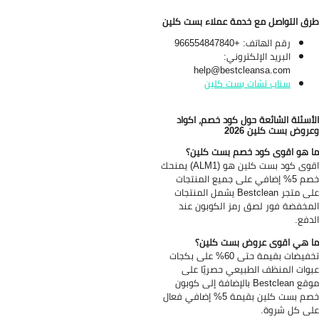
ق التواصل مع خدمة عملاء بست كلين
رقم الهاتف: +966554847840
البريد الإلكتروني:
help@bestcleansa.com
سناب تشات بست كلين
أسئلة الشائعة حول كود خصم، اكواد
روض بست كلين 2026
 هو اقوى كود خصم بست كلين؟
اقوى كود بست كلين هو (ALM1) يمنحك
خصم 5% إضافي على جميع المنتجات
على متجر Bestclean يشمل المنتجات
مخفضة فور لصق رمز الكوبون عند
دفع.
 هي اقوى عروض بست كلين؟
تخفيضات بقيمة حتى 60% على بكجات
وات المنظف الطبيعي حصريًا على
موقع Bestclean بالإضافة إلى كوبون
خصم بست كلين بقيمة 5% إضافي فعال
ى كل شروة.