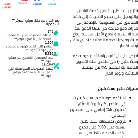
100
انستجرام
تيليغرام
فيسبوك
البريد
الكتروني
تزم بست كلين بتوفير خدمة الشحن
لتوصيل على جميع الطلبيات إلى كافة
وفر المال من خلال موقع الموفر™
مناطق في السعودية، بالإضافة إلى
السعودية.
ارات دفع مريحة من بينها الدفع نقدًا
748
د الاستلام والدفع الآجل، سياسة إرجاع
كوبونات الخصم وعروض التخفيضات
المتاحة على موقع الموفر™.
نة ومركزًا لخدمة العملاء عند أي سؤال
1,304
 استفسار.
المتاجر التي تقدم كوبونات وعروض
على موقع الموفر™.
5,519
رص على أن تقوم باستخدام كود خصم
عدد الموفرين الشهري عبر موقع
ت كلين () في ملخص سلة التسوق
الموفر™.
16.02%
الخاصة بك لتخصم 5% من قيمتها
قيمة الخصومات المتوسطة التي
يحصل عليها مستخدمو موقع
نهائية وتوفّر المال.
الموفر™.
يزات متجر بست كلين
استخدم كود خصم بست كلين ()
في ملخص كل شروة لتحقّق
تخفيض 5% إضافي على المجموع
الإجمالي.
عروض تخفيضات بست كلين
بنسبة حتى 60% على جميع
بكجات المنظف الطبيعي بست