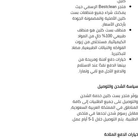
كلين.
متجر Bestclean الرسمي حيث
يمكنك شراء جميع منظفات بست
كلين الأصلية والمضمونة الجودة
بأرخص الأسعار.
منظف بست كلين هو منظف
طبيعي 100% خالٍ من المواد
الكيميائية، مستخلص من زيوت
الفواكه والنباتات الطبيعية، مضاد
للبكتيريا.
خيارات دفع آمنة ومريحة من
بينها الدفع نقدًا عند الاستلام
والدفع الآجل مع تابي وتمارا.
اسة الشحن والتوصيل
فّر متجر بست كلين خدمة الشحن
لتوصيل على جميع الطلبيات إلى كافة
مناطق في المملكة العربية السعودية،
ابل رسوم شحن تجدها في ملخص
لبية. يتم التوصيل خلال 1-5 أيام عمل.
ارات الدفع المتاحة