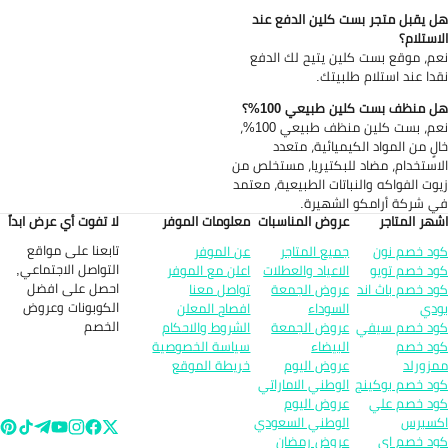
 يقبل متجر بست كلين الدفع عند
استلام؟
م، موقع بست كلين يتيح لك الدفع
دا عند استلام طلبيتك.
 منظف بست كلين طبيعي 100%؟
نعم، بست كلين منظف طبيعي 100%،
لٍ من المواد الكيميائية، متعدد
استخدام، مضاد للبكتيريا، مستخلص من
وت الفواكه والنباتات الطبيعية، معتمد
 شركة أرامكو الشهيرة.
هر المتاجر
عروض المناسبات
معلومات الموفر
لا تفوت أي عرض ابداً
تابعنا على مواقع
د خصم نون
جميع المتاجر
عن الموفر
التواصل الاجتماعي,
د خصم تويو
الاعياد والعطلات
اعلن مع الموفر
احصل على افضل
د خصم باث اند
عروض الجمعة
تواصل معنا
الكوبونات وعروض
دي
السوداء
افصاح المعلن
الخصم
د خصم سيفي
عروض الجمعة
الشروط والاحكام
د خصم
البيضاء
سياسة الخصوصية
زورلد
عروض اليوم
خريطة الموقع
د خصم بوكينج
الوطني الاماراتي
د خصم علي
عروض اليوم
سبرس
الوطني السعودي
د خصم اي
عروض رمضان