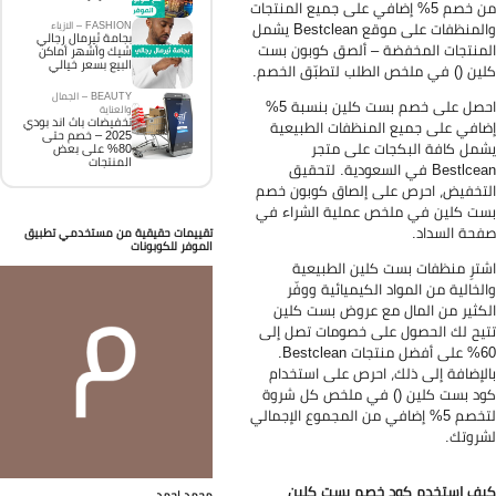
من خصم 5% إضافي على جميع المنتجات
FASHION – الازياء
والمنظفات على موقع Bestclean يشمل
بجامة ثيرمال رجالي
منتجات المخفضة – ألصق كوبون بست
شيك وأشهر أماكن
البيع بسعر خيالي
ين () في ملخص الطلب لتطبّق الخصم.
BEAUTY – الجمال
احصل على خصم بست كلين بنسبة 5%
والعناية
تخفيضات باث اند بودي
افي على جميع المنظفات الطبيعية
2025 – خصم حتى
مل كافة البكجات على متجر
80% على بعض
المنتجات
Bestlcean في السعودية. لتحقيق
تخفيض، احرص على إلصاق كوبون خصم
ت كلين في ملخص عملية الشراء في
حة السداد.
تقييمات حقيقية من مستخدمي تطبيق
الموفر للكوبونات
ترِ منظفات بست كلين الطبيعية
لخالية من المواد الكيميائية ووفّر
كثير من المال مع عروض بست كلين
يح لك الحصول على خصومات تصل إلى
60% على أفضل منتجات Bestclean.
لإضافة إلى ذلك، احرص على استخدام
د بست كلين () في ملخص كل شروة
لتخصم 5% إضافي من المجموع الإجمالي
روتك.
ف استخدم كود خصم بست كلين
محمد احمد