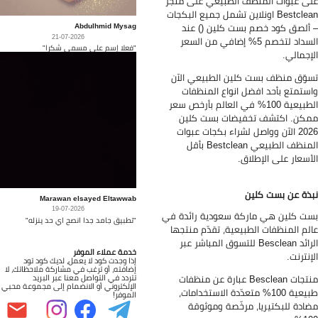
ى عبوات المنظف الطبيعي على متجر
Bestclean اونلاين تشمل جميع البكجات
Abdulhmid Mysag
ألصق كود خصم بست كلين () عند
21-07-2026
السداد لتخصم 5% إضافي من السعر
"فعلا إسم على مسمى شكرا"
إجمالي.
وّق منظف بست كلين الطبيعي الآن
ستمتع بأحد افضل انواع المنظفات
الطبيعية 100% في العالم بأرخص سعر
كن. اكتشف تخفيضات بست كلين
2026 الآن وواصل لشراء بكجات عبوات
المنظف الطبيعي Bestclean بأقل
أسعار على الإطلاق.
ذة عن بست كلين
Marawan elsayed Eltawwab
19-07-2026
ت كلين هي ماركة سعودية رائدة في
"تطبيق جامد جدا انصح اي حد ينزله"
لم المنظفات الطبيعية، تقدّم منتجها
الرائد Besclean للتسوق المباشر عبر
خدمة عملاء الموفر
إنترنت.
إذا وجدت كود لا يعمل، لديك كود تود
إضافته، أو ترغب في مشاركة ملاحظاتك، لا
منتجات Besclean عبارة عن منظفات
تتردد في التواصل معنا عبر البريد
الإلكتروني أو الانضمام إلى مجموعة محبي
طبيعية 100% متعدّدة الاستخدامات،
الموفر!
ادة للبكتيريا، مرخّصة وموثوقة