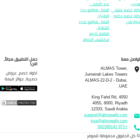
رب
عيد الاضحى
د خصم نمشي
افضل مواقع حجز
د خصم دكتور
الطيران
وترشن
افضل مواقع لحجز
الفنادق
اضافة كروم
مكتشف الاكواد
اصل معنا
حمل التطبيق مجاناً,
الان!
ALMAS Tower,
اكواد خصم, عروض
Jumeirah Lakes Towers
حصرية, جوائز قيمة
ALMAS-22-D-2 - Dubai,
UAE.
4050 King Fahd Rd,
4055, 8000, Riyadh
12333, Saudi Arabia.
support@almowafir.com
ksa@almowafir.com
+971 582399141
كل الحقوق محفوظة للموفر