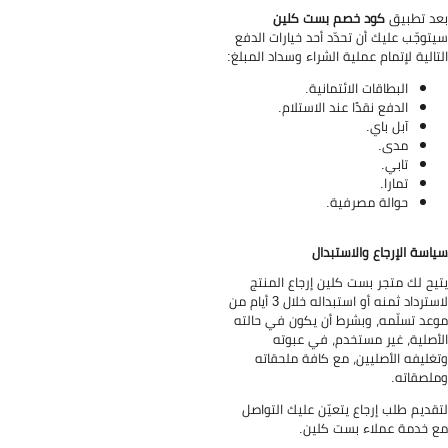
د تطبيق
كود خصم بست كلين
توجّب عليك أن تحدّد أحد خيارات الدفع
تالية لإتمام عملية الشراء وسداد المبلغ:
البطاقات الائتمانية.
الدفع نقدًا عند الاستلام.
آبل باي.
مدى.
تابي.
تمارا.
حوالة مصرفية.
اسة الإرجاع والاستبدال
يح لك متجر بست كلين إرجاع المنتج
لاسترداد ثمنه أو استبداله خلال 3 أيام من
عد تسلّمه، وبشرط أن يكون في حالته
أصلية، غير مستخدم، في عبوته
غليفه الأصليين، مع كافة ملحقاته
لصقاته.
قديم طلب إرجاع يتعيّن عليك التواصل
 خدمة عملاء بست كلين.