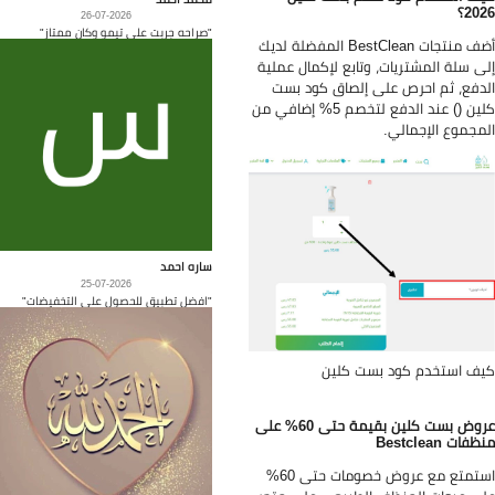
20؟
26-07-2026
"صراحه جربت على تيمو وكان ممتاز"
أضف منتجات BestClean المفضلة لديك
ى سلة المشتريات، وتابع لإكمال عملية
دفع، ثم احرص على إلصاق كود بست
كلين () عند الدفع لتخصم 5% إضافي من
مجموع الإجمالي.
ساره احمد
25-07-2026
"افضل تطبيق للحصول على التخفيضات"
ف استخدم كود بست كلين
عروض بست كلين بقيمة حتى 60% على
فات Bestclean
استمتع مع عروض خصومات حتى 60%