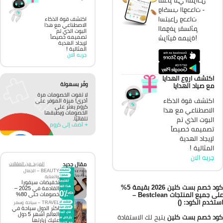
واكسب الوحدات -
استبدل وحدات
اكتشف قوة الذكاء
الاصطناعي مع هذا
الموفر بقسائم
البوت الذي تم
شرائية مميزة!
تصميمه خصيصاً
لإيجاد الهدية
المثالية !
جربه الان
اكتشف اروع الهدايا
وفّر بسهولة
مع صياد الهدايا
لا تفوت الخصومات مرة
اكتشف قوة الذكاء
أخرى! ميزة الموفر على
كروم يعثر على
الاصطناعي مع هذا
الخصومات ويطبقها
تلقائيًا.
البوت الذي تم
+ أضف إلى كروم
تصميمه خصيصاً
لإيجاد الهدية
المثالية !
جربه الان
مقال جديد
المزيد من المقالات
BEAUTY – الجمال
والعناية
تخفيضات سيفورا
كود خصم بست كلين 2026 بقيمة 5%
القادمة في 2025 –
على جميع المنتجات Bestclean –
خصومات حتى 80%
تخدم الكود: ()
TRAVEL – سياحة وسفر
اكثر الدول سياحة في
العالم أشهر 5 دول
د خصم بست كلين
يتيح لك الاستفادة
عليك زيارتها