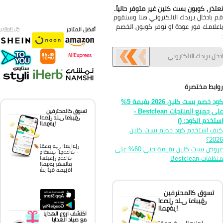
تذر, كوبون بست كلين غير متوفر حالياً.
 بادخال بريدك الالكتروني هنا وسنقوم
علامك فور عودة او توفر كوبون الخصم
أفضل المتاجر
كل المتاجر
ابط مختصرة
كود خصم بست كلين 2026 بقيمة 5%
على جميع المنتجات Bestclean -
تسوق كالمحترفين
احصل على تطبيق
تخدم الكود: ()
الموفر!
ف استخدم كود خصم بست كلين
20؟
تقدم في المراحل
عروض بست كلين بقيمة حتى 60% على
واكسب الوحدات -
فات Bestclean
استبدل وحدات
الموفر بقسائم
شرائية مميزة!
تسوق كالمحترفين
احصل على تطبيق
الموفر!
اكتشف اروع الهدايا
مع صياد الهدايا
تقدم في المراحل