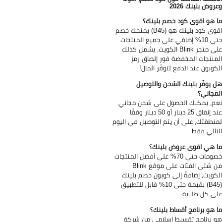
روض بلينك 2026
 هو اقوى كود خصم بلينك؟
اقوى كود بلينك هو (B45) يمنحك خصم
حتى 10% إضافي على جميع المنتجات
على متجر Blink الكويت، يشمل كذلك
منتجات المخفضة فور إلصاق رمز
كوبون عند الدفع لتوفّر المال!
 يوفّر بلينك الشحن والتوصيل
مجاني؟
م، يمكنك الحصول على شحن مجاني
عند إنفاق 25 دينار أو 50 دينار وفقًا
نطقتك، على أن يتم التوصيل في اليوم
تالي فقط.
 هي اقوى عروض بلينك؟
خصومات حتى 70% على أفضل المنتجات
من شتى الفئات على موقع Blink
كويت، إضافةً إلى كوبون خصم بلينك
(B45) بقيمة حتى 10% قابل للتطبيق
ى كل طلبية.
 هو برنامج أقساط بلينك؟
 برنامج تقسيط إسلامي من شركة