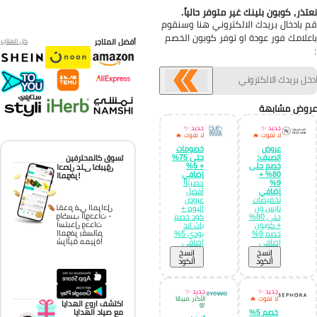
تذر, كوبون بلينك غير متوفر حالياً.
 بادخال بريدك الالكتروني هنا وسنقوم
علامك فور عودة او توفر كوبون الخصم
أفضل المتاجر
كل المتاجر
وض مشابهة
جديد ✨
جديد ✨
لا تفوت 🔥
لا تفوت 🔥
عروض
خصومات
الصيف:
حتى 75%
تسوق كالمحترفين
خصم حتى
+ 5%
احصل على تطبيق
80% +
إضافي
الموفر!
9%
حصريًا!
إضافي
أفضل
تخفيضات
عروض
تقدم في المراحل
نايس ون
اليوم +
واكسب الوحدات -
حتى 80%
كود خصم
استبدل وحدات
+ كوبون
باث اند
الموفر بقسائم
خصم 9%
بودي 5%
شرائية مميزة!
إضافي
إضافي
إِنسخ
إِنسخ
الكود
الكود
جديد ✨
جديد ✨
لا تفوت 🔥
الأكثر مبيعًا
اكتشف اروع الهدايا
💯
خصم 5%
مع صياد الهدايا