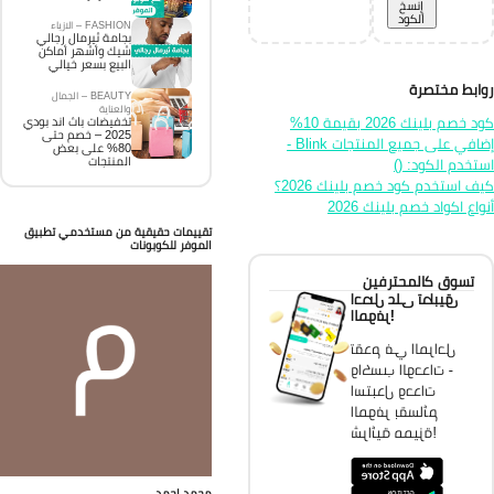
إِنسخ
الكود
FASHION – الازياء
بجامة ثيرمال رجالي
شيك وأشهر أماكن
البيع بسعر خيالي
ابط مختصرة
BEAUTY – الجمال
والعناية
كود خصم بلينك 2026 بقيمة 10%
تخفيضات باث اند بودي
2025 – خصم حتى
إضافي على جميع المنتجات Blink -
80% على بعض
المنتجات
تخدم الكود: ()
ف استخدم كود خصم بلينك 2026؟
واع اكواد خصم بلينك 2026
تقييمات حقيقية من مستخدمي تطبيق
الموفر للكوبونات
تسوق كالمحترفين
احصل على تطبيق
الموفر!
تقدم في المراحل
واكسب الوحدات -
استبدل وحدات
الموفر بقسائم
شرائية مميزة!
محمد احمد