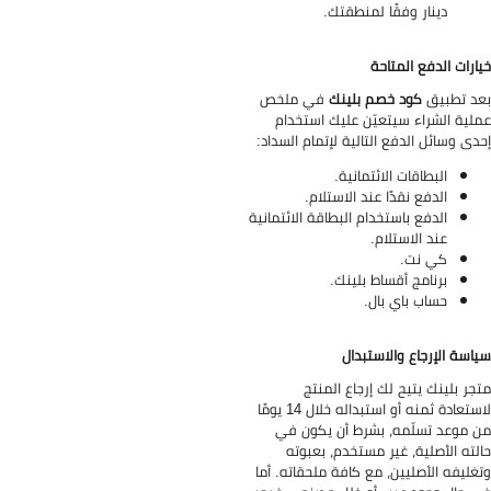
دينار وفقًا لمنطقتك.
ارات الدفع المتاحة
د تطبيق
كود خصم بلينك
في ملخص
لية الشراء سيتعيّن عليك استخدام
دى وسائل الدفع التالية لإتمام السداد:
البطاقات الائتمانية.
الدفع نقدًا عند الاستلام.
الدفع باستخدام البطاقة الائتمانية
عند الاستلام.
كي نت.
برنامج أقساط بلينك.
حساب باي بال.
اسة الإرجاع والاستبدال
جر بلينك يتيح لك إرجاع المنتج
لاستعادة ثمنه أو استبداله خلال 14 يومًا
 موعد تسلّمه، بشرط أن يكون في
لته الأصلية، غير مستخدم، بعبوته
غليفه الأصليين، مع كافة ملحقاته. أما