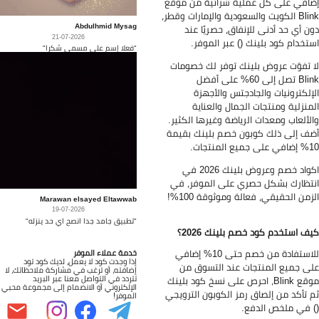
افي على كل عملية شرائية من موقع
Blink الكويت والسعودية والإمارات وقطر،
Abdulhmid Mysag
ن أي حد أدنى للإنفاق، حصريًا عند
21-07-2026
تخدام كود بلينك () عبر الموفر.
"فعلا إسم على مسمى شكرا"
 تفوّت عروض بلينك توفر لك خصومات
Blink تصل إلى 60% على أفضل
إلكترونيات والجادجتس والأجهزة
منزلية ومنتجات الجمال والعناية
لألعاب ومعدات الرياضة وغيرها الكثير.
ف إلى ذلك كوبون خصم بلينك بقيمة
يع المنتجات.
اكواد خصم وعروض بلينك 2026 في
تظارك بشكل حصري على الموفر، في
زمن الحقيقي، فعالة وموثوقة 100%!
Marawan elsayed Eltawwab
19-07-2026
"تطبيق جامد جدا انصح اي حد ينزله"
ف استخدم كود خصم بلينك 2026؟
للاستفادة من خصم حتى 10% إضافي
خدمة عملاء الموفر
إذا وجدت كود لا يعمل، لديك كود تود
ى جميع المنتجات عند التسوق من
إضافته، أو ترغب في مشاركة ملاحظاتك، لا
تتردد في التواصل معنا عبر البريد
موقع Blink، احرص على نسخ كود بلينك
الإلكتروني أو الانضمام إلى مجموعة محبي
 تأكد من إلصاق رمز الكوبون الترويجي
الموفر!
 في ملخص الدفع.