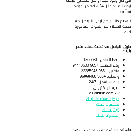
 حال وجود عيب أو خلل مصنعي فيجب
إرجاع المنتج خلال 24 ساعة من موعد
لّمه.
قديم طلب إرجاع يُرجى التواصل مع
مة العملاء عبر القنوات المذكورة
ناه.
ق التواصل مع خدمة عملاء متجر
ينك
الخط الساخن: 1800081
رقم الهاتف: +965 94448638
فاكس: +965 22285948
واتسأب: +965 96968488
ساعات العمل: 24/7
البريد الإلكتروني:
cs@blink.com.kw
مركز المساعدة بلينك
فيسبوك بلينك
تويتر بلينك
إنستغرام بلينك
أسئلة الشائعة حول كود خصم، اكواد