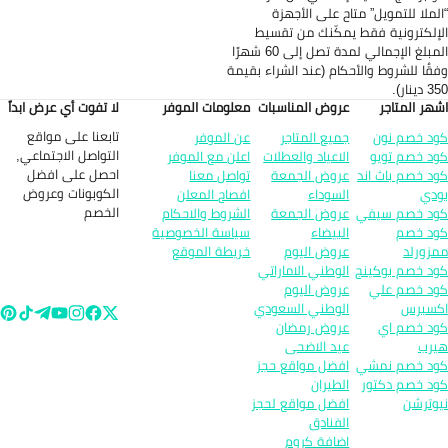
لملا للتمويل” متاح على الأجهزة
إلكترونية فقط يمكّنك من تقسيط
المبلغ الإجمالي لمدة تصل إلى 60 شهرًا
قُا للشروط والأحكام (عند الشراء بقيمة
ينار).
هر المتاجر
عروض المناسبات
معلومات الموفر
لا تفوت أي عرض ابداً
تابعنا على مواقع
د خصم نون
جميع المتاجر
عن الموفر
التواصل الاجتماعي,
د خصم تويو
الاعياد والعطلات
اعلن مع الموفر
احصل على افضل
د خصم باث اند
عروض الجمعة
تواصل معنا
الكوبونات وعروض
دي
السوداء
افصاح المعلن
الخصم
د خصم سيفي
عروض الجمعة
الشروط والاحكام
د خصم
البيضاء
سياسة الخصوصية
زورلد
عروض اليوم
خريطة الموقع
د خصم بوكينج
الوطني الاماراتي
د خصم علي
عروض اليوم
سبرس
الوطني السعودي
د خصم اي
عروض رمضان
رب
عيد الاضحى
د خصم نمشي
افضل مواقع حجز
د خصم دكتور
الطيران
وترشن
افضل مواقع لحجز
الفنادق
اضافة كروم