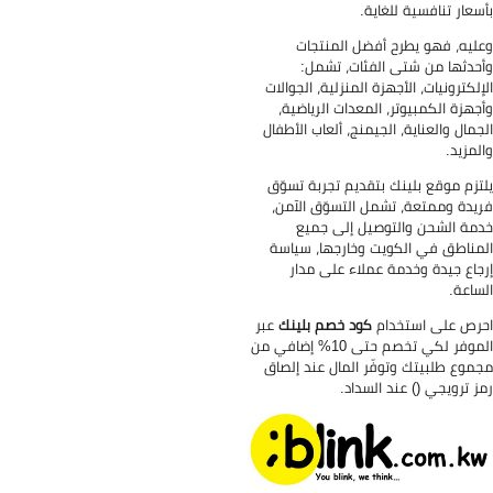
سعار تنافسية للغاية.
ليه، فهو يطرح أفضل المنتجات
حدثها من شتى الفئات، تشمل:
إلكترونيات، الأجهزة المنزلية، الجوالات
جهزة الكمبيوتر، المعدات الرياضية،
جمال والعناية، الجيمنج، ألعاب الأطفال
لمزيد.
تزم موقع بلينك بتقديم تجربة تسوّق
يدة وممتعة، تشمل التسوّق الآمن،
مة الشحن والتوصيل إلى جميع
مناطق في الكويت وخارجها، سياسة
جاع جيدة وخدمة عملاء على مدار
ساعة.
رص على استخدام
كود خصم بلينك
عبر
الموفر لكي تخصم حتى 10% إضافي من
موع طلبيتك وتوفّر المال عند إلصاق
ز ترويجي () عند السداد.