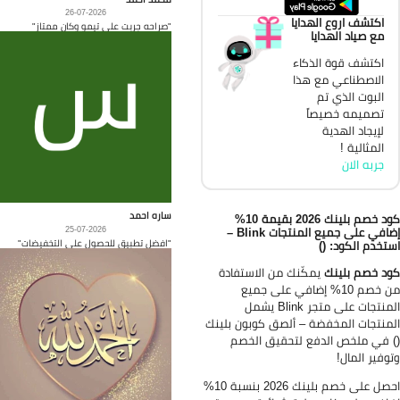
26-07-2026
اكتشف اروع الهدايا
"صراحه جربت على تيمو وكان ممتاز"
مع صياد الهدايا
اكتشف قوة الذكاء
الاصطناعي مع هذا
البوت الذي تم
تصميمه خصيصاً
لإيجاد الهدية
المثالية !
جربه الان
ساره احمد
كود خصم بلينك 2026 بقيمة 10%
إضافي على جميع المنتجات Blink –
25-07-2026
"افضل تطبيق للحصول على التخفيضات"
تخدم الكود: ()
د خصم بلينك
يمكّنك من الاستفادة
من خصم 10% إضافي على جميع
المنتجات على متجر Blink يشمل
منتجات المخفضة – ألصق كوبون بلينك
 في ملخص الدفع لتحقيق الخصم
وفير المال!
احصل على خصم بلينك 2026 بنسبة 10%