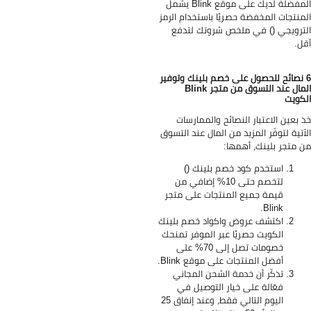
المفضلة لديك على موقع Blink يشمل
منتجات المخفضة حصريًا باستخدام الرمز
ترويجي () في ملخص شروتك لتدفع
ل.
 نصائح للحصول على خصم بلينك وتوفير
المال عند التسوق من متجر Blink
كويت
 بعين الاعتبار النصائح والممارسات
آتية لتوفّر المزيد من المال عند التسوق
 متجر بلينك، أهمها:
استخدم كود خصم بلينك ()
لتخصم حتى 10% إضافي من
قيمة جميع المنتجات على متجر
Blink.
اكتشف عروض واكواد خصم بلينك
الكويت حصريًا عبر الموفر تمنحك
خصومات تصل إلى 70% على
أفضل المنتجات على موقع Blink.
تذكّر أن خدمة الشحن المجاني
فعّالة على خيار التوصيل في
اليوم التالي فقط، وعند إنفاق 25