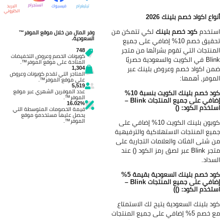
انستجرام
تيليغرام
فيسبوك
البريد
الكتروني
واع اكواد خصم بلينك 2026
تخدم
كود خصم بلينك
لكي تتمكن من
وفر المال من خلال موقع الموفر™
السعودية.
تحقيق خصم 10% إضافي على جميع
منتجات التي تقوم بشرائها من متجر
748
كوبونات الخصم وعروض التخفيضات
Blink في الكويت والسعودية حصريًا
المتاحة على موقع الموفر™.
ن اكواد خصم وعروض بلينك عبر
1,304
المتاجر التي تقدم كوبونات وعروض
موفر، أهمها:
على موقع الموفر™.
5,519
عدد الموفرين الشهري عبر موقع
كود خصم بلينك الكويت بنسبة 10%
الموفر™.
إضافي على جميع المنتجات Blink –
16.02%
تخدم الكود: ()
قيمة الخصومات المتوسطة التي
يحصل عليها مستخدمو موقع
الموفر™.
كوبون بلينك الكويت 10% إضافي على
يع المنتجات الاستهلاكية والترفيهية
 شتى الفئات والعلامات التجارية على
متجر Blink عبر لصق رمز الكود () عند
سداد.
كود خصم بلينك السعودية بقيمة 5%
إضافي على جميع المنتجات Blink –
تخدم الكود: ())
د بلينك السعودية يتيح لك الاستمتاع
مع خصم 5% إضافي على جميع المنتجات