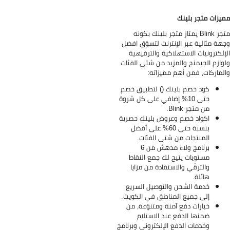
يزات متجر بلينك
متجر Blink يمتاز متجر بلينك بكونه
هة مثالية عبر الإنترنت لتسوّق افضل
إلكترونيات الاستهلاكية والترفيهية
وازم الجيمنج والمزيد من شتى الفئات
لماركات، فمن أهم مميزاته:
كود خصم بلينك () لتطبيق خصم
حتى 10% إضافي على كل شروة
من متجر Blink.
اكواد خصم وعروض بلينك حصرية
بنسبة حتى 60% على أفضل
المنتجات من شتى الفئات.
برنامج ولاء مدهش من 6
مستويات يتيح لك جمع النقاط
والترقّي والاستفادة من مزايا
هائلة.
خدمة الشحن والتوصيل السريع
إلى جميع المناطق في الكويت.
خيارات دفع آمنة ومتنوّعة، من
ضمنها الدفع عند الاستلام
وخدمات الدفع الإلكتروني وبرنامج