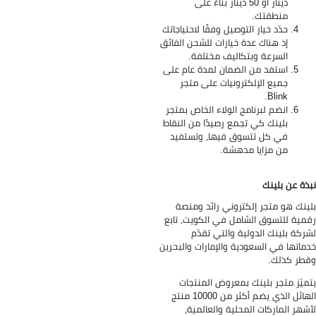
دينار أو 50 دينار بناءً على
منطقتك.
حدّد خيار التوصيل وفقًا لاحتياجاتك
إذ هناك عدة خيارات للشحن الفائق
السرعة وبتكاليف مختلفة.
استفد من الضمان لمدة عام على
جميع الإلكترونيات على متجر
Blink.
انضم لبرنامج الولاء الخاص بمتجر
بلينك كي تجمع رصيدًا من النقاط
في كل تتسوق فيها، وتستفيد
من مزايا مدهشة.
ذة عن بلينك
ينك هو متجر إلكتروني رائد ومنصة
مية للتسوق الشامل في الكويت، تابع
ركة بلينك الدولية والتي تقدّم
ماتها في السعودية والإمارات والبحرين
طر كذلك.
ميّز متجر بلينك بمعروض المنتجات
الهائل الذي يضم أكثر من 10000 منتج
شهر الماركات المحلية والعالمية،