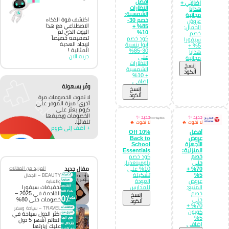
أفضل
إضافي +
النظارات
هدايا
الشمسية:
مجانية
اكتشف قوة الذكاء
خصم 30-
عروض
الاصطناعي مع هذا
85% +
الجمال:
البوت الذي تم
10%
خصم
تصميمه خصيصاً
كود خصم
سيفورا
لإيجاد الهدية
ايوا بنسبة
5% +
المثالية !
30-85%
هدايا
جربه الان
على
مجانية
النظارات
إِنسخ
الشمسية
الكود
+ 10%
إضافي
وفّر بسهولة
إِنسخ
الكود
لا تفوت الخصومات مرة
أخرى! ميزة الموفر على
كروم يعثر على
الخصومات ويطبقها
جديد ✨
جديد ✨
تلقائيًا.
لا تفوت 🔥
لا تفوت 🔥
+ أضف إلى كروم
أفضل
10% Off
عروض
Back to
الأجهزة
School
المنزلية:
Essentials
خصم
كود خصم
حتى
بلومينغديلز
مقال جديد
المزيد من المقالات
70% +
10% على
5%
تشكيلة
BEAUTY – الجمال
عروض
العودة
والعناية
تخفيضات سيفورا
المنيع:
للمدارس
القادمة في 2025 –
خصم
إِنسخ
خصومات حتى 80%
حتى
الكود
70% +
TRAVEL – سياحة وسفر
كوبون
اكثر الدول سياحة في
5%
العالم أشهر 5 دول
إضافي
عليك زيارتها