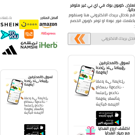
تذر, كوبون بوك في اي بي غير متوفر
ياً.
 بادخال بريدك الالكتروني هنا وسنقوم
أفضل المتاجر
كل المتاجر
علامك فور عودة او توفر كوبون الخصم
تسوق كالمحترفين
احصل على تطبيق
الموفر!
تسوق كالمحترفين
تقدم في المراحل
احصل على تطبيق
الموفر!
واكسب الوحدات -
استبدل وحدات
الموفر بقسائم
تقدم في المراحل
واكسب الوحدات -
شرائية مميزة!
استبدل وحدات
الموفر بقسائم
شرائية مميزة!
اكتشف اروع الهدايا
مع صياد الهدايا