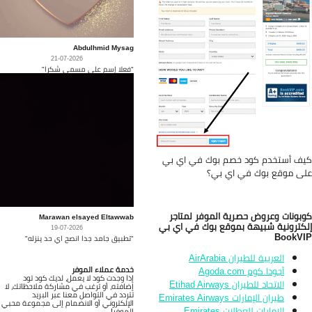
Abdulhmid Mysag
21-07-2026
"فعلا إسم على مسمى شكرا"
ف أستخدم كود خصم بوك في اي بي
ى موقع بوك في اي بي؟
بونات وعروض حصرية الموفر لمتاجر
Marawan elsayed Eltawwab
كترونية شبيهة بموقع بوك في اي بي
19-07-2026
BookV
"تطبيق جامد جدا انصح اي حد ينزله"
العربية للطيران AirArabia
أجودا.كوم Agoda.com
خدمة عملاء الموفر
إذا وجدت كود لا يعمل، لديك كود تود
الاتحاد للطيران Etihad Airways
إضافته، أو ترغب في مشاركة ملاحظاتك، لا
تتردد في التواصل معنا عبر البريد
طيران الإمارات Emirates Airways
الإلكتروني أو الانضمام إلى مجموعة محبي
الإمارات للعطلات Emirates
الموفر!