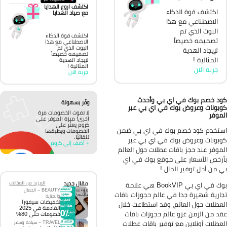
اكتشف اروع الهدايا
اكتشف قوة الذكاء
مع صياد الهدايا
الاصطناعي مع هذا
البوت الذي تم
اكتشف قوة الذكاء
تصميمه خصيصاً
الاصطناعي مع هذا
البوت الذي تم
لإيجاد الهدية
تصميمه خصيصاً
المثالية !
لإيجاد الهدية
المثالية !
جربه الان
جربه الان
د خصم بوك في اي بي وأحدث
وفّر بسهولة
بونات وعروض بوك في اي بي عبر
لا تفوت الخصومات مرة
موفر
أخرى! ميزة الموفر على
كروم يعثر على
تخدم كود خصم بوك في اي بي ضمن
الخصومات ويطبقها
تلقائيًا.
بونات وعروض بوك في اي بي عبر
+ أضف إلى كروم
موفر عند حجز باقات عطلات حول العالم
رخص الأسعار على موقع بوك في اي
 من أجل توفير المال !
مقال جديد
المزيد من المقالات
بوك في اي بي BookVIP هي علامة
BEAUTY – الجمال
ارية شهيرة جدا في عالم حجوزات باقات
والعناية
تخفيضات سيفورا
عطلات حول العالم، وقد استطاعت خلال
القادمة في 2025 –
د من الزمن غزو عالم حجوزات باقات
خصومات حتى 80%
عطلات أونلاين مع توفير باقات عطلات
TRAVEL – سياحة وسفر