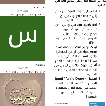
 أجل توفير المال على موقع بوك في
 بي؟
محمد احمد
اذهب إلى موقع الموفر
ثم ادخل
26-07-2026
"صراحه جربت على تيمو وكان ممتاز"
إلى صفحة متجر بوك في اي
بي
BookVIP في الموقع.
اختر كوبون بوك في اي بي
الذي
تريده ضمن كوبونات وعروض
خصم بوك في اي بي على
الموفر، واضغط عليه لنسخ رمزه
تلقائيًا.
ابحث عن وجهتك المفضلة ضمن
عروض بوك في اي بي المتوفّرة
واحجز باقة العطلات التي ترغب
بها
، ثمّ واصل لإتمام عملية الدفع.
ألصق كوبون بوك في اي بي
في
ساره احمد
25-07-2026
الخانة المخصصة له في ملخص
"افضل تطبيق للحصول على التخفيضات"
الطلبية!
اضغط “Apply Coupon” لتفعيل
الخصم!
تحقّق من الخصم، لقد
نجحت في توفير المال باستخدام
كوبونات بوك في اي بي عبر
الموفر !