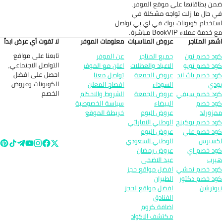
ن بطاقاتها على موقع الموفر.
 حال ما زلت تواجه مشكلة في
تخدام كوبونات بوك في اي بي تواصل
خدمة عملاء BookVIP مباشرة.
هر المتاجر
عروض المناسبات
معلومات الموفر
لا تفوت أي عرض ابداً
تابعنا على مواقع
د خصم نون
جميع المتاجر
عن الموفر
التواصل الاجتماعي,
د خصم تويو
الاعياد والعطلات
اعلن مع الموفر
احصل على افضل
د خصم باث اند
عروض الجمعة
تواصل معنا
الكوبونات وعروض
دي
السوداء
افصاح المعلن
الخصم
د خصم سيفي
عروض الجمعة
الشروط والاحكام
د خصم
البيضاء
سياسة الخصوصية
زورلد
عروض اليوم
خريطة الموقع
د خصم بوكينج
الوطني الاماراتي
د خصم علي
عروض اليوم
سبرس
الوطني السعودي
د خصم اي
عروض رمضان
رب
عيد الاضحى
د خصم نمشي
افضل مواقع حجز
د خصم دكتور
الطيران
وترشن
افضل مواقع لحجز
الفنادق
اضافة كروم
مكتشف الاكواد