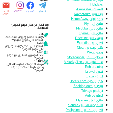
Holidays
المسافر Almosafer
انستجرام
تيليغرام
فيسبوك
البريد
راينا تورز Raynatours
الكتروني
هوم اواي Home Away
فلاي إن Flyin
وفر المال من خلال موقع الموفر™
فلاي دبي Flydubai
السعودية.
فلاي ناس Flynas
726
كوبونات الخصم وعروض التخفيضات
برايس لاين Priceline
المتاحة على موقع الموفر™.
اكس بيديا Expedia
1,304
المتاجر التي تقدم كوبونات وعروض
كلير تريب Cleartrip
على موقع الموفر™.
ويجو Wego
4,401
عدد الموفرين الشهري عبر موقع
سكاي سكانر Skyscanner
الموفر™.
15.84%
ميك ماي تريب MakeMyTrip
قيمة الخصومات المتوسطة التي
رحلات Rehlat
يحصل عليها مستخدمو موقع
الموفر™.
تجول Tajawal
إجازة Ejazah
هوتيلز.كوم Hotels.com
بوكينج Booking.com
تريفاجو Trivago
ايربلو Airblue
فلاي اديل Flyadeal
السعودية للطيران Saudia
الطيران الفلبيني Philippine