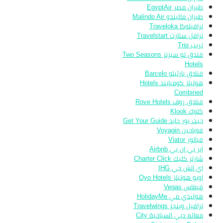
طيران مصر EgyptAir
طيران ماليندو Malindo Air
ترافيلوكا Traveloka
ترافل ستارت Travelstart
تريب Trip
فندق تو سيزنز Two Seasons
Hotels
فنادق بارثيلو Barcelo
هوتيلز كومبايند Hotels
Combined
فنادق روف Rove Hotels
كلوك Klook
جيت يور جايد Get Your Guide
فوياجين Voyagin
فياتور Viator
اير بي ان بي Airbnb
شارتر كليك Charter Click
اي اتش جي IHG
اويو هوتيلز Oyo Hotels
فيغاس Vegas
هوليدي مي HolidayMe
ترافيل وينجز Travelwings
معالم دبي السياحية City