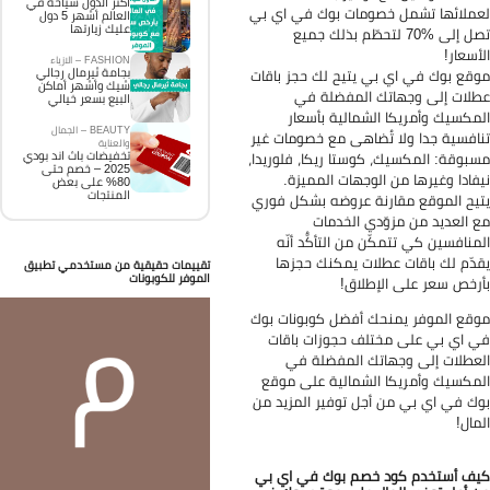
اكثر الدول سياحة في
ملائها تشمل خصومات بوك في اي بي
العالم أشهر 5 دول
عليك زيارتها
تصل إلى %70 لتحطّم بذلك جميع
أسعار!
FASHION – الازياء
بجامة ثيرمال رجالي
قع بوك في اي بي يتيح لك حجز باقات
شيك وأشهر أماكن
لات إلى وجهاتك المفضلة في
البيع بسعر خيالي
مكسيك وأمريكا الشمالية بأسعار
BEAUTY – الجمال
افسية جدا ولا تُضاهى مع خصومات غير
والعناية
تخفيضات باث اند بودي
بوقة: المكسيك، كوستا ريكا، فلوريدا،
2025 – خصم حتى
فادا وغيرها من الوجهات المميزة.
80% على بعض
المنتجات
يح الموقع مقارنة عروضه بشكل فوري
 العديد من مزوّدي الخدمات
منافسين كي تتمكّن من التأكُّد أنّه
دّم لك باقات عطلات يمكنك حجزها
تقييمات حقيقية من مستخدمي تطبيق
الموفر للكوبونات
رخص سعر على الإطلاق!
قع الموفر يمنحك أفضل كوبونات بوك
 اي بي على مختلف حجوزات باقات
عطلات إلى وجهاتك المفضلة في
مكسيك وأمريكا الشمالية على موقع
ك في اي بي من أجل توفير المزيد من
مال!
ف أستخدم كود خصم بوك في اي بي