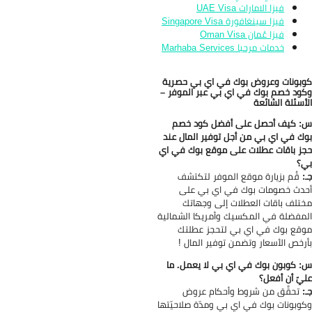
فيزا الامارات UAE Visa
فيزا سينغافورة Singapore Visa
فيزا عُمان Oman Visa
خدمات مرحبا Marhaba Services
بونات وعروض بوك في اي بي حصرية
ود خصم بوك في اي بي عبر الموفر –
أسئلة الشائعة
 كيف أحصل على أفضل كود خصم
ك في اي بي من أجل توفير المال عند
ز باقات عطلات على موقع بوك في اي
؟
:
قُم بزيارة موقع الموفر لتكتشف
دث خصومات بوك في اي بي على
تلف باقات العطلات إلى وجهاتك
مفضلة في المكسيك وأمريكا الشمالية
قع بوك في اي بي لتحجز عطلتك
رخص الأسعار وتضمن توفير المال !
 كوبون بوك في اي بي لا يعمل. ما
يّ أن أفعل؟
:
تحقَّق من شروط وأحكام عروض
وبونات بوك في اي بي ومدّة صلاحيّتها