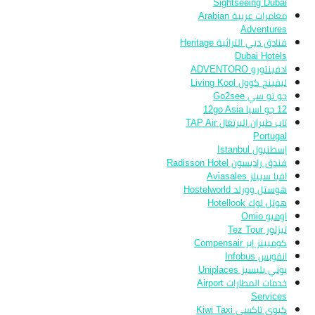
Sightseeing Dubai
مغامرات عربية Arabian
Adventures
فنادق دبي التراثية Heritage
Dubai Hotels
ادفينتورو ADVENTORO
ليفينج كوول Living Kool
جو تو سي Go2see
12 جو اسيا 12go Asia
تاب طيران البرتغال TAP Air
Portugal
إسطنبول Istanbul
فندق راديسون Radisson Hotel
افيا سييلز Aviasales
هوستل وورلد Hostelworld
هوتل لوك Hotellook
اوميو Omio
تيزتور Tez Tour
كومبينز إير Compensair
انفوبس Infobus
يوني بليسيز Uniplaces
خدمات المطارات Airport
Services
كيوي تاكسي Kiwi Taxi