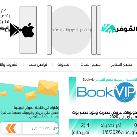
تخطى
قم
بتحميل
تطبيق
الموفر
English
جميع المتاجر
جميع الفئات
المدونة
تواصل معنا
الشروط والاح
صفحة الرئيسية
جميع المتاجر
Bookvip
إشترك في قائمة الموفر البريدية
بونات، عروض حصرية وكود خصم بوك
احصل على عروض وكوبونات حصرية مباشرة
 اي بي 2026
على بريدك الالكتروني
آخر تحديث:
4 (2
بونات
1/6/2026
تقييمات)