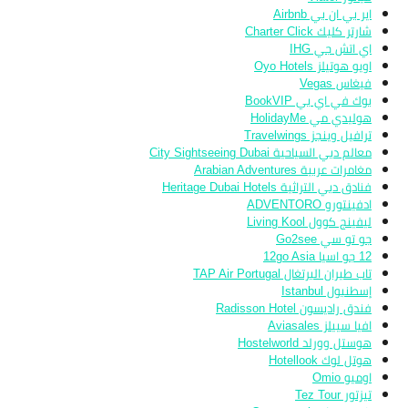
اير بي ان بي Airbnb
شارتر كليك Charter Click
اي اتش جي IHG
اويو هوتيلز Oyo Hotels
فيغاس Vegas
بوك في اي بي BookVIP
هوليدي مي HolidayMe
ترافيل وينجز Travelwings
معالم دبي السياحية City Sightseeing Dubai
مغامرات عربية Arabian Adventures
فنادق دبي التراثية Heritage Dubai Hotels
ادفينتورو ADVENTORO
ليفينج كوول Living Kool
جو تو سي Go2see
12 جو اسيا 12go Asia
تاب طيران البرتغال TAP Air Portugal
إسطنبول Istanbul
فندق راديسون Radisson Hotel
افيا سييلز Aviasales
هوستل وورلد Hostelworld
هوتل لوك Hotellook
اوميو Omio
تيزتور Tez Tour