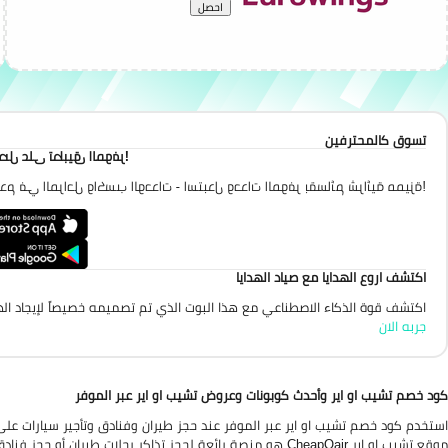
احصل
تسوق كالمحترفين
احصل على تطبيق الموفر
تقدم في المراحل واكسب الوحدات - استبدل وحدات الموفر بقسائم شرائية مميزة
اكتشف اروع الهدايا مع صياد الهدايا
اكتشف قوة الذكاء الاصطناعي مع هذا البوت الذي تم تصميمه خصيصاً لإيجاد الهد
جربه الان
كود خصم تشيب او اير وأحدث كوبونات وعروض تشيب او اير عبر الموفر
استخدم كود خصم تشيب او اير عبر الموفر عند حجز طيران وفنادق وتأجير سيارات على 
موقع تشيب او اير CheapOair هو منصة رائعة لحجز تذاكر رحلات طيران أو حجز فنادق أو تأجير سيارات بأرخص الأسعار!