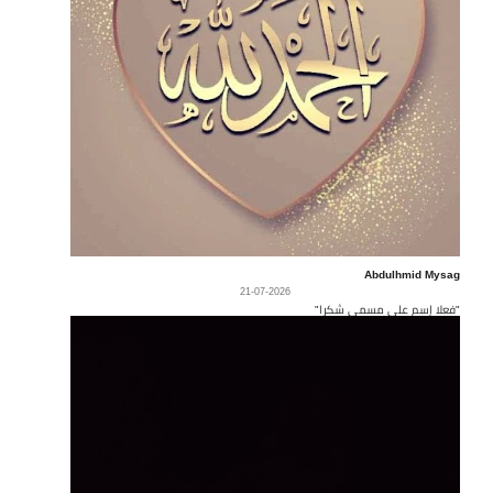
Abdulhmid Mysag
21-07-2026
"فعلا إسم على مسمى شكرا"