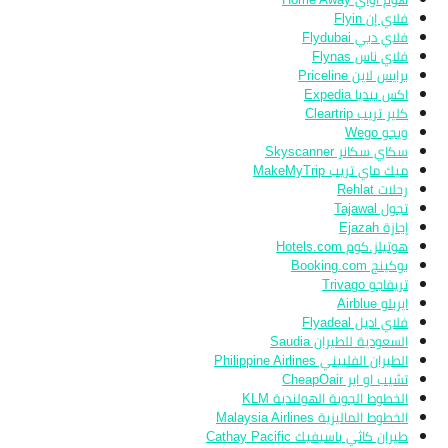
فلاي إن Flyin
فلاي دبي Flydubai
فلاي ناس Flynas
برايس لاين Priceline
اكس بيديا Expedia
كلير تريب Cleartrip
ويجو Wego
سكاي سكانر Skyscanner
ميك ماي تريب MakeMyTrip
رحلات Rehlat
تجول Tajawal
إجازة Ejazah
هوتيلز.كوم Hotels.com
بوكينج Booking.com
تريفاجو Trivago
ايربلو Airblue
فلاي اديل Flyadeal
السعودية للطيران Saudia
الطيران الفلبيني Philippine Airlines
تشيب او اير CheapOair
الخطوط الجوية الهولندية KLM
الخطوط الماليزية Malaysia Airlines
طيران كاثي باسيفيك Cathay Pacific