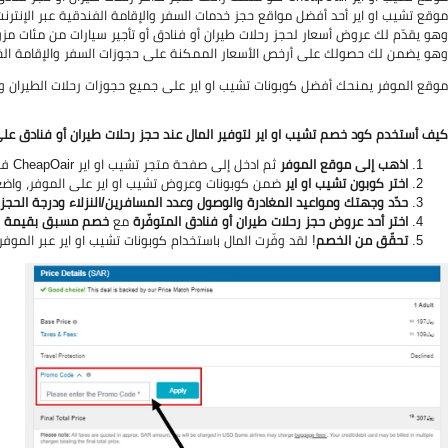
موقع تشيب او اير أحد أفضل مواقع حجز خدمات السفر والإقامة الفندقية عبر الإنترنت 
وهو يقدّم لك عروض أسعار لحجز رحلات طيران أو فنادق أو تأجير سيارات من مئات مزوّ
وهو يضمن لك حصولك على أرخص الأسعار الممكنة على حجوزات السفر والإقامة الخ
موقع الموفر يمنحك أفضل كوبونات تشيب او اير على جميع حجوزات رحلات الطيران وال
كيف أستخدم كود خصم تشيب او اير لتوفير المال عند حجز رحلات طيران أو فنادق عل
اذهب إلى موقع الموفر
ثم ادخل إلى صفحة متجر تشيب او اير CheapOair في الموقع.
اختر كوبون تشيب او اير
ضمن كوبونات وعروض تشيب او اير على الموفر، واضغط 
حدّد وجهتك ومواعيد المغادرة والوصول وعدد المسافرين/النزلاء ودرجة الحجز
اختر أحد عروض حجز رحلات طيران أو فنادق المتوفّرة
مع
خصم مسبق بقيمة ا
تحقّق من الخصم
! لقد وفّرت المال باستخدام كوبونات تشيب او اير عبر الموفر