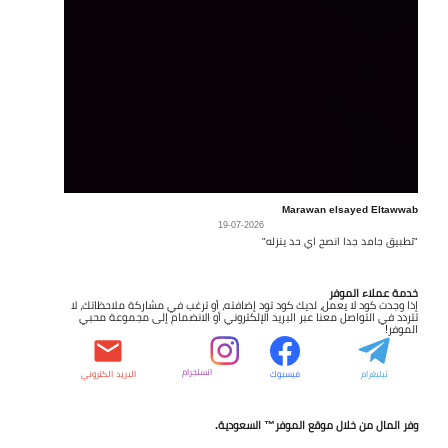
Marawan elsayed Eltawwab
19-07-2026
"تطبيق جامد جدا انصح اي حد ينزله"
خدمة عملاء الموفر
إذا وجدت كود لا يعمل، لديك كود تود إضافته، أو ترغب في مشاركة ملاحظاتك، لا
تتردد في التواصل معنا عبر البريد الإلكتروني أو الانضمام إلى مجموعة محبي
الموفر!
انستجرام
تيليغرام
فيسبوك
البريد الكتروني
وفر المال من خلال موقع الموفر™ السعودية.