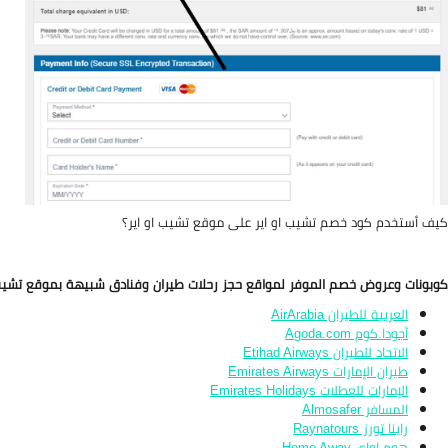
كيف أستخدم كود خصم تشيب او اير على موقع تشيب او اير؟
كوبونات وعروض خصم الموفر لمواقع حجز رحلات طيران وفنادق شبيهة بموقع تشيب او اير ir
العربية للطيران AirArabia
أجودا.كوم Agoda.com
الاتحاد للطيران Etihad Airways
طيران الإمارات Emirates Airways
الإمارات للعطلات Emirates Holidays
المسافر Almosafer
راينا تورز Raynatours
هوم اواي Home Away