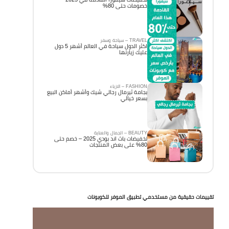
خصومات حتى 80%
TRAVEL – سياحة وسفر
اكثر الدول سياحة في العالم أشهر 5 دول
عليك زيارتها
FASHION – الازياء
بجامة ثيرمال رجالي شيك وأشهر أماكن البيع
بسعر خيالي
BEAUTY – الجمال والعناية
تخفيضات باث اند بودي 2025 – خصم حتى
80% على بعض المنتجات
تقييمات حقيقية من مستخدمي تطبيق الموفر للكوبونات