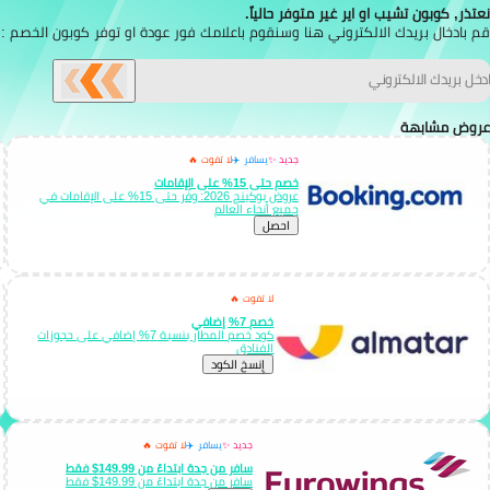
نعتذر, كوبون تشيب او اير غير متوفر حالياً.
قم بادخال بريدك الالكتروني هنا وسنقوم باعلامك فور عودة او توفر كوبون الخصم :
عروض مشابهة
جديد ✨
يسافر ✈️
لا تفوت 🔥
خصم حتى 15% على الإقامات
عروض بوكينج 2026: وفّر حتى 15% على الإقامات في
جميع أنحاء العالم
احصل
لا تفوت 🔥
خصم 7% إضافي
كود خصم المطار بنسبة 7% إضافي على حجوزات
الفنادق
إِنسخ الكود
جديد ✨
يسافر ✈️
لا تفوت 🔥
سافر من جدة ابتداءً من 149.99$ فقط
سافر من جدة ابتداءً من 149.99$ فقط