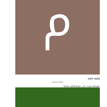
محمد احمد
26-07-2026
"صراحه جربت على تيمو وكان ممتاز"