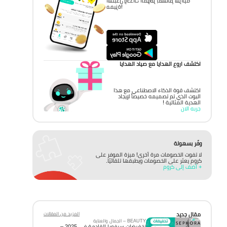
استبدل وحدات الموفر بقسائم شرائية
مميزة!
اكتشف اروع الهدايا مع صياد الهدايا
اكتشف قوة الذكاء الاصطناعي مع هذا
البوت الذي تم تصميمه خصيصاً لإيجاد
الهدية المثالية !
جربه الان
وفّر بسهولة
لا تفوت الخصومات مرة أخرى! ميزة الموفر على
كروم يعثر على الخصومات ويطبقها تلقائيًا.
+ أضف إلى كروم
مقال جديد
المزيد من المقالات
BEAUTY – الجمال والعناية
تخفيضات سيفورا القادمة في 2025 –