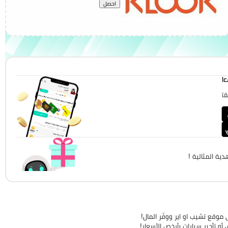
احصل
!
!
ية المثالية !
موقع تشيب او اير ووفّر المال!