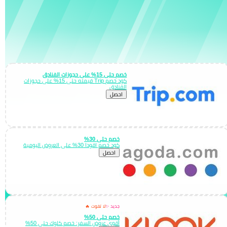
خصم حتى 15% على حجوزات الفنادق
كود خصم Trip قيمته حتى 15% على حجوزات
الفنادق
احصل
خصم حتى 30%
كود خصم اقودا 30% على العروض اليومية
احصل
جديد ✨
لا تفوت 🔥
خصم حتى 50%
أقوى عروض السفر: خصم كلوك حتى 50%