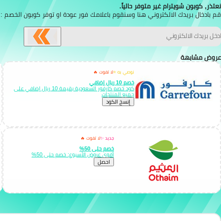
نعتذر, كوبون شويترام غير متوفر حالياً.
قم بادخال بريدك الالكتروني هنا وسنقوم باعلامك فور عودة او توفر كوبون الخصم :
عروض مشابهة
نوصي به ⭐
لا تفوت 🔥
خصم 10 ريال إضافي
كود خصم كارفور السعودية بقيمة 10 ريال إضافي على
جميع المنتجات
إِنسخ الكود
جديد ✨
لا تفوت 🔥
خصم حتى 50%
أقوى عروض الأسبوع: خصم حتى 50%
احصل