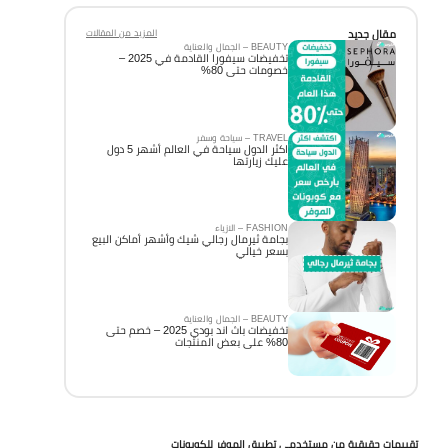
مقال جديد
المزيد من المقالات
BEAUTY – الجمال والعناية
تخفيضات سيفورا القادمة في 2025 –
خصومات حتى 80%
TRAVEL – سياحة وسفر
اكثر الدول سياحة في العالم أشهر 5 دول
عليك زيارتها
FASHION – الازياء
بجامة ثيرمال رجالي شيك وأشهر أماكن البيع
بسعر خيالي
BEAUTY – الجمال والعناية
تخفيضات باث اند بودي 2025 – خصم حتى
80% على بعض المنتجات
تقييمات حقيقية من مستخدمي تطبيق الموفر للكوبونات