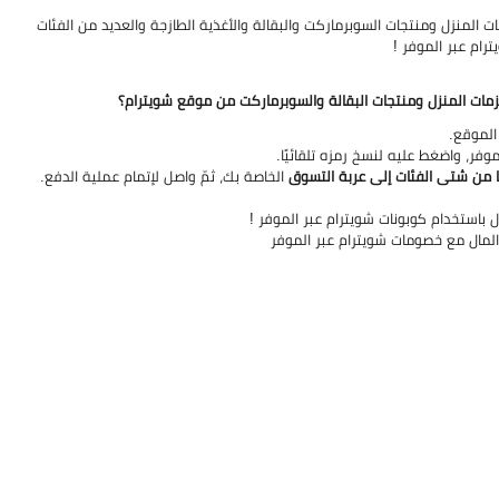
منزل ومنتجات السوبرماركت والبقالة والأغذية الطازجة والعديد من الفئات
رام عبر الموفر !
مات المنزل ومنتجات البقالة والسوبرماركت من موقع شويترام؟
ر، واضغط عليه لنسخ رمزه تلقائيًا.
ا من شتى الفئات إلى عربة التسوق
الخاصة بك، ثمّ واصل لإتمام عملية الدفع.
باستخدام كوبونات شويترام عبر الموفر
!
لمال مع خصومات شويترام عبر الموفر