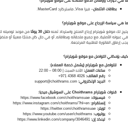
ما هي خيارات ووسائل الدفع المُتاحة على موقع شويترام؟
بطاقات الائتمان
– فيزا Visa، ماستركارد MasterCard.
ما هي سياسة الإرجاع على موقع شويترام؟
يتيح لك موقع شويترام إرجاع المنتج واسترداد ثمنه
خلال 30 يومًا
من موعد توصيله لك، 
في عبوته الأصلية، مع جميع ملحقاته وبطاقاته، أو في حال كان منتجًا معيبًا أو متضرّرا 
يجب إرفاق الفاتورة للطلبية المرتجعة.
كيف بإمكاني التواصل مع موقع شويترام؟
للتواصل مع شويترام (يشمل خدمة العملاء)
:
ساعات العمل:
الأحد-السبت | 08:00 – 22:00
رقم الهاتف:
4026 4368 971+
البريد الإلكتروني:
support@choithrams.com
قنوات شويترام Choithrams
على السوشيال ميديا:
فيسبوك:
https://www.facebook.com/choithramsuae
إنستقرام:
https://www.instagram.com/choithrams/?hl=en
تويتر:
https://twitter.com/choithramsuae
يوتيوب:
https://www.youtube.com/user/choithrams
لينكد إن:
https://www.linkedin.com/company/3046491