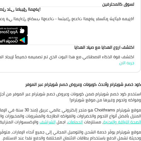
تسوق كالمحترفين
احصل على تطبيق الموفر
تقدم في المراحل واكسب الوحدات - استبدل وحدات الموفر بقسائم شرائية مميزة
اكتشف اروع الهدايا مع صياد الهدايا
اكتشف قوة الذكاء الاصطناعي مع هذا البوت الذي تم تصميمه خصيصاً لإيجاد الهد
جربه الان
كود خصم شويترام وأحدث كوبونات وعروض خصم شويترام عبر الموفر
استخدم كود خصم شويترام ضمن كوبونات وعروض خصم شويترام عبر الموفر من أجل تو
وفواكه ولحوم وغيرها من موقع شويترام!
موقع شويترام Choithrams هو متجر إلكتروني عالمي عريق (منذ 30 سنة في الإمارات) لتسوّق افضل
المنزل بأفضل أنواع اللحوم والخضراوات والفواكه الطازجة والمشروبات والمخبوزات وا
الصحة اللياقة والبدنية
، مستلزمات
الحمامات
، اجمل
الشراشف
والإكسسوارات المنزلية
موقع شويترام يوفّر خدمة الشحن والتوصيل المجاني إلى جميع أنحاء الإمارات، متوفّر 
وحديثة تشمل الدفع باستخدام بطاقات الائتمان المختلفة والدفع نقدا عند الاستلام.