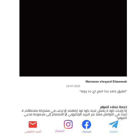
Marawan elsayed Eltawwab
19-07-2026
"تطبيق جامد جدا انصح اي حد ينزله"
خدمة عملاء الموفر
إذا وجدت كود لا يعمل، لديك كود تود إضافته، أو ترغب في مشاركة ملاحظاتك، لا
تتردد في التواصل معنا عبر البريد الإلكتروني أو الانضمام إلى مجموعة محبي
الموفر!
انستجرام
تيليغرام
فيسبوك
البريد الكتروني