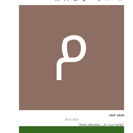
محمد احمد
26-07-2026
"صراحه جربت على تيمو وكان ممتاز"