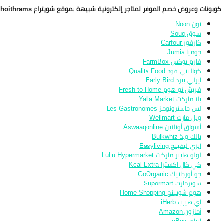
كوبونات وعروض خصم الموفر لمتاجر إلكترونية شبيهة بموقع شويترام Choithrams
نون Noon
سوق Souq
كارفور Carfour
جوميا Jumia
فارم بوكس FarmBox
كواليتي فود Quality Food
ايرلي بيرد Early Bird
فريش تو هوم Fresh to Home
يلا ماركت Yalla Market
لس جاسترونومز Les Gastronomes
ويل مارت Wellmart
أسواق أونلاين Aswaaqonline
بالك ويذ Bulkwhiz
ايزي ليفينج Easyliving
لولو هايبر ماركت LuLu Hypermarket
كي كال اكسترا Kcal Extra
جو أورجانيك GoOrganic
سوبرمارت Supermart
هوم شوبينج Home Shopping
اي هيرب iHerb
أمازون Amazon
ايباي eBay