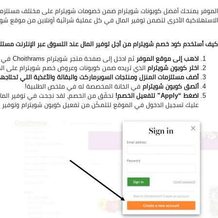
الموفر يمنحك أفضل كوبونات شويترام ضمن خصومات شويترام على مختلف مستلزمات ال
الاستهلاكية الأخرى لتضمن توفير المال في كل عملية شرائية أونلاين من موقع شويت
كيف أستخدم كود خصم شويترام من أجل توفير المال عند التسوق عبر الإنترنت مستلز
اذهب إلى موقع الموفر
ثم ادخل إلى صفحة متجر شويترام
Choithrams في الموقع.
اختر كوبون شويترام
الذي تريده ضمن كوبونات وعروض خصم شويترام على الموف
أضف مستلزمات المنزل ومنتجات السوبرماركت والبقالة والأغذية التي تحتاجه
ألصق كوبون شويترام
في الخانة المخصصة له في ملخص الطلبية!
اضغط “Apply” لتفعيل الخصم!
تحقّق من الخصم، لقد نجحت في توفير المال 
عليك تسجيل الدخول في الموقع لتتمكّن من تفعيل كوبون شويترام وتوفير ا