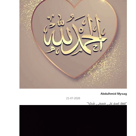
Abdulhmid Mysag
21-07-2026
"فعلا إسم على مسمى شكرا"