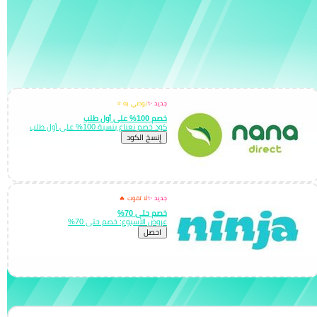
جديد ✨
نوصي به ⭐
خصم 100% على أول طلب
كود خصم نعناع بنسبة 100% على أول طلب
إِنسخ الكود
جديد ✨
لا تفوت 🔥
خصم حتى 70%
عروض الأسبوع: خصم حتى 70%
احصل