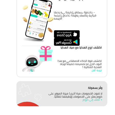
تقدم في المراحل واكسب الوحدات -
استبدل وحدات الموفر بقسائم شرائية
مميزة!
اكتشف اروع الهدايا مع صياد الهدايا
اكتشف قوة الذكاء الاصطناعي مع هذا
البوت الذي تم تصميمه خصيصاً لإيجاد
الهدية المثالية !
جربه الان
وفّر بسهولة
لا تفوت الخصومات مرة أخرى! ميزة الموفر على
كروم يعثر على الخصومات ويطبقها تلقائيًا.
+ أضف إلى كروم