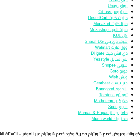
يوباي Ubuy
سيتروس Citruss
ديزرت كارت DesertCart
مينا كارت Menakart
ميزة شوب Mezashop
كل KUL
شرف دي جي Sharaf DG
وول مارت Walmart
دي اتش جيت DHgate
يس ستايل Yesstyle
شوبي Shopee
جوتو Goto
ويش Wish
جير بيست Gearbest
بانجوود Banggood
توم توب Tomtop
مذركير Mothercare
سبري Sprii
ماماز وباباز Mamas & Papas
ممزورلد Mumzworld
كوبونات وعروض خصم شويترام حصرية وكود خصم شويترام عبر الموفر – الأسئلة الش