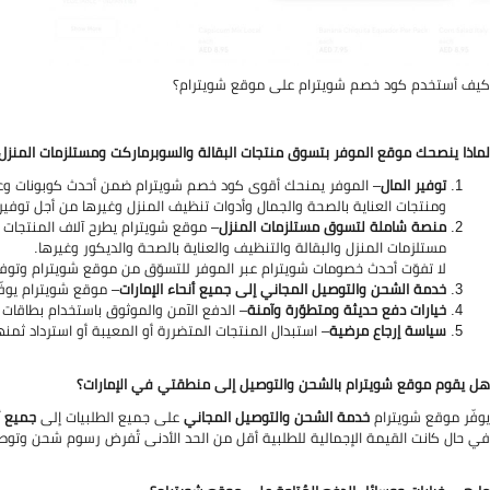
كيف أستخدم كود خصم شويترام على موقع شويترام؟
لماذا ينصحك موقع الموفر بتسوق منتجات البقالة والسوبرماركت ومستلزمات المنزل 
توفير المال
– الموفر يمنحك أقوى كود خصم شويترام ضمن أحدث كوبونات وع
ومنتجات العناية بالصحة والجمال وأدوات تنظيف المنزل وغيرها من أجل توفير
منصة شاملة لتسوق مستلزمات المنزل
– موقع شويترام يطرح آلاف المنتجات م
مستلزمات المنزل والبقالة والتنظيف والعناية بالصحة والديكور وغيرها.
لا تفوّت أحدث خصومات شويترام عبر الموفر للتسوّق من موقع شويترام وتوفير
خدمة الشحن والتوصيل المجاني إلى جميع أنحاء الإمارات
– موقع شويترام يوفّ
خيارات دفع حديثة ومتطوّرة وآمنة
– الدفع الآمن والموثوق باستخدام بطاقات ا
سياسة إرجاع مرضية
– استبدال المنتجات المتضررة أو المعيبة أو استرداد ثمنه
هل يقوم موقع شويترام بالشحن والتوصيل إلى منطقتي في الإمارات؟
يوفّر موقع شويترام
خدمة الشحن والتوصيل المجاني
على جميع الطلبيات إلى
جميع أن
في حال كانت القيمة الإجمالية للطلبية أقل من الحد الأدنى تُفرض رسوم شحن وتوصيل قدر