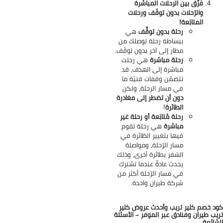
فَرِّق بين الرحلات المباشرة
والرّحلات بدون توقّف ورحلات
المتابَعة!
رحلة بدون توقُّف
هي
ببساطة رحلة توصلك من
مطار إلى آخر بدون توقّف.
رحلة مباشرة
هي رحلت
مباشرة إلى الهدف، قد
تتضمّن وقفات فنيّة ما
في مسار الرحلة، ولكن
دون أن تضطر إلى مغادرة
الطائرة
!
رحلة مُتابَعة أو رحلة غير
مباشرة
هي رحلة تقوم
فيها بتغيير الطّائرة في
مسار الرّحلة، ومواصلة
السّفر بطائرة أخرى، وذلك
يحدث عادةً عندما تشترك
في مسار الرّحلة أكثر من
شركة طيران واحدة.
د خصم كلير تريب وأحدث عروض كلير
يب طيران وفنادق عبر الموفر – الأسئلة
شائعة