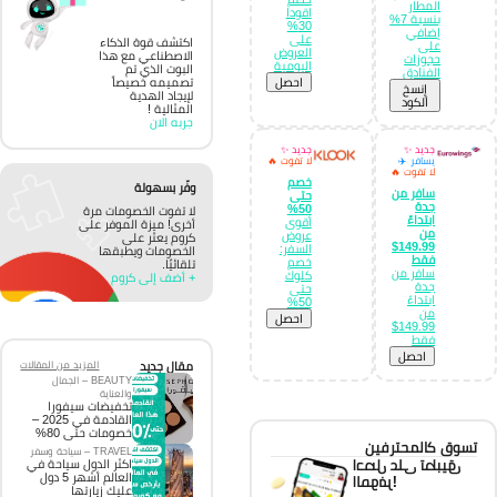
المطار
اقودا
بنسبة 7%
30%
إضافي
على
اكتشف قوة الذكاء
على
العروض
الاصطناعي مع هذا
حجوزات
اليومية
البوت الذي تم
الفنادق
احصل
تصميمه خصيصاً
إِنسخ
لإيجاد الهدية
الكود
المثالية !
جربه الان
جديد ✨
جديد ✨
يسافر ✈️
لا تفوت 🔥
لا تفوت 🔥
خصم
وفّر بسهولة
سافر من
حتى
جدة
50%
لا تفوت الخصومات مرة
ابتداءً
أقوى
أخرى! ميزة الموفر على
من
عروض
كروم يعثر على
149.99$
السفر:
الخصومات ويطبقها
فقط
خصم
تلقائيًا.
سافر من
كلوك
+ أضف إلى كروم
جدة
حتى
ابتداءً
50%
من
احصل
149.99$
فقط
احصل
مقال جديد
المزيد من المقالات
BEAUTY – الجمال
والعناية
تخفيضات سيفورا
القادمة في 2025 –
خصومات حتى 80%
تسوق كالمحترفين
TRAVEL – سياحة وسفر
احصل على تطبيق
اكثر الدول سياحة في
العالم أشهر 5 دول
الموفر!
عليك زيارتها