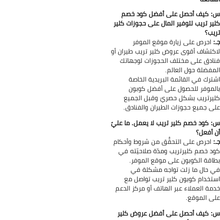
 كيف أحصل على أفضل كود خصم
ير تريب لتوفير المال على حجوزات كلير
يب؟
:
احرص على زيارة موقع الموفر
كتشاف أقوى عروض كلير تريب طيران أو
ادق على مختلف الحجوزات لوجهاتك
مفضلة حول العالم.
ترك في القائمة البريدية الخاصة
لموفر للحصول على أفضل كوبون
يرتريب بشكل حصريّ وقبل الجميع
ى جميع حجوزات الطيران والفنادق.
 كود خصم كلير تريب لا يعمل. ما عليّ
 أفعل؟
:
احرص على التحقُّق من شروط وأحكام
د خصم كليرتريب ومدّة صلاحيّته في
اقة الكوبون على موقع الموفر.
 حال ما زلت تواجه مشكلة في
تخدام كوبون كلير تريب تواصل مع
مة العملاء عبر الهاتف أو مركز الدعم
ى الموقع.
 كيف أحصل على أفضل عروض كلير