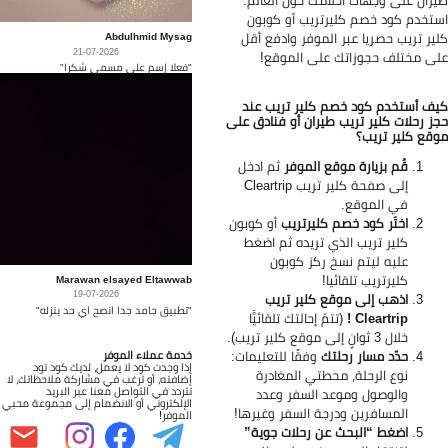
ران على وجهات أحلامك حول العالم.
تخدم كود خصم كليرتريب أو كوبون
Abdulhmid Mysag
ير تريب حصريا عبر الموفر وادفع أقل
21-07-2026
ى مختلف حجوزاتك على الموقع!
"فعلا إسم على مسمى شكرا"
ف أستخدم كود خصم كلير تريب عند
ز رحلات كلير تريب طيران أو فنادق على
قع كلير تريب؟
قُم بزيارة موقع الموفر
ثم ادخل
إلى صفحة كلير تريب Cleartrip
في الموقع.
اختَر كود خصم كليرتريب
أو كوبون
كلير تريب الذي تريده ثم اضغط
عليه ليتم نسخ ركز كوبون
كليرتريب تلقائيا!
Marawan elsayed Eltawwab
19-07-2026
اذهب إلى موقع كلير تريب
"تطبيق جامد جدا انصح اي حد ينزله"
Cleartrip !
(تتمّ إحالتك تلقائيًّا
خلال 3 ثوانٍ إلى موقع كلير تريب).
حدّد مسار رحلتك
وفقًا للتعليمات:
خدمة عملاء الموفر
إذا وجدت كود لا يعمل، لديك كود تود
نوع الرحلة، محطتي المغادرة
إضافته، أو ترغب في مشاركة ملاحظاتك، لا
تتردد في التواصل معنا عبر البريد
والوصول وموعد السفر وعدد
الإلكتروني أو الانضمام إلى مجموعة محبي
المسافرين ودرجة السفر وغيرها!
الموفر!
اضغط “البحث عن رحلات جوية”