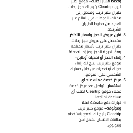
وخطّط مسار رحلتك
– موقع كلير
تريب
Cleartrip يتيح لك حجز رحلات
طيران كلير تريب وفنادق إلى
مختلف الوجهات في العالم عبر
العديد من خطوط الطيران
الشريكة.
قارن عروض الحجز وأسعار التذاكر
–
ستحصل على عروض حجز رحلات
طيران كلير تريب بأسعار مختلفة
وفقًا لدرجة الحجز ومزوّد الخدمة!
إلغاء الحجز أو تعديله أونلاين
–
موقع كليرتريب يتيح لك إلغاء
حجزك أو تعديله من خلال حسابك
الشخصي على الموقع.
مركز خدمة عملاء عند أي
استفسار
–
تواصل مع مركز خدمة
عملاء موقع Cleartrip لطلب أي
مساعدة تحتاجها.
خيارات دفع متعدّدة آمنة
وموثوقة
– موقع كلير تريب
Cleartrip يتيح لك الدفع باستخدام
بطاقات الائتمان بشكل آمن
وموثوق.