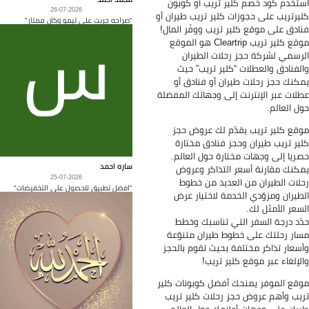
تخدم كود خصم كلير تريب أو كوبون
26-07-2026
يرتريب على حجوزات كلير تريب طيران أو
"صراحه جربت على تيمو وكان ممتاز"
ادق على موقع كلير تريب ووفّر المال!
موقع كلير تريب Cleartrip هو الموقع
رسمي لشركة حجز رحلات الطيران
لفنادق والعطلات “كلير تريب” حيث
كنك حجز رحلات طيران أو فنادق أو
لات عبر الإنترنت إلى وجهاتك المفضلة
ل العالم.
قع كلير تريب يقدّم لك عروض حجز
ير تريب طيران وحجز فنادق مختارة
ريا إلى وجهات مختارة حول العالم.
ساره احمد
كنك مقارنة أسعر التذاكر وعروض
25-07-2026
لات الطيران من العديد من خطوط
"افضل تطبيق للحصول على التخفيضات"
طيران ومزوّدي الخدمة لاختيار عرض
سعر الأمثل لك.
ّد درجة السفر التي تناسبك وخطط
ار رحلتك على خطوط طيران متنوّعة
سعار تذاكر مختلفة بحيث تقوم بالحجز
لإلغاء عبر موقع كلير تريب!
قع الموفر يمنحك أفضل كوبونات كلير
يب وأهم عروض حجز رحلات كلير تريب