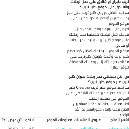
يب طيران أو فنادق على حجز الرحلات
لفنادق على موقع كلير تريب؟
:
تجد أفضل عروض كلير تريب على حجز
لات طيران أو حجز فنادق حصريا على
قع الموفر.
رص على زيارة موقع الموفر قبل
امك قبل قيامك بتخطيط مسا رحلتك
ى موقع كلير تريب والبحث عن رحلات
 فنادق.
قع الموفر سيمنحك أفضل كود خصم
ير تريب وأحدث كوبون كليرتريب على
تلف حجوزاتك إلى وجهاتك المفضلة
وفّر المال!
 هل يمكنني حجز رحلات طيران كلير
يب عبر موقع كلير تريب؟
:
نعم، موقع كلير تريب Cleartrip يتيح
 إلغاء حجزك عبر حسابك الشخصي على
موقع في صفحة رحلاتك.
تر معرّف الرحلة ثم حدّد المسافرين
ذين ترغب بإلغاء حجوزاتهم ثمّ أكّد
إلغاء.
هر المتاجر
عروض المناسبات
معلومات الموفر
لا تفوت أي عرض ابداً
تابعنا على مواقع
د خصم نون
جميع المتاجر
عن الموفر