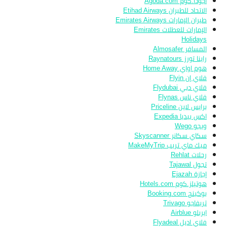
أجودا.كوم Agoda.com
الاتحاد للطيران Etihad Airways
طيران الإمارات Emirates Airways
الإمارات للعطلات Emirates
Holidays
المسافر Almosafer
راينا تورز Raynatours
هوم اواي Home Away
فلاي إن Flyin
فلاي دبي Flydubai
فلاي ناس Flynas
برايس لاين Priceline
اكس بيديا Expedia
ويجو Wego
سكاي سكانر Skyscanner
ميك ماي تريب MakeMyTrip
رحلات Rehlat
تجول Tajawal
إجازة Ejazah
هوتيلز.كوم Hotels.com
بوكينج Booking.com
تريفاجو Trivago
ايربلو Airblue
فلاي اديل Flyadeal