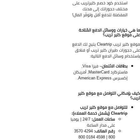
استخدم كود خصم كليرتريب على
مختلف حجوزاتك إلى مدنك
المفضلة لتدفع أقل وتوفّر المال!
 هي خيارات ووسائل الدفع المُتاحة
ى موقع كلير تريب؟
ع كلير تريب Cleartrip
يتيح لك الدفع
ى حجوزات طيران كلير تريب أو فنادق
ستخدام وسائل الدفع التالية:
بطاقات الائتمان
– فيزا Visa،
ماستركارد MasterCard، أمريكان
إكسبرس American Express.
ف بإمكاني التواصل مع موقع كلير
يب؟
للتواصل مع موقع كلير
تريب
Cleartrip
(يشمل خدمة العملاء):
ساعات العمل:
24/7 | يوميا
على مدار الساعة
رقم الهاتف:
4294 3570
800 | 4598 0184 800