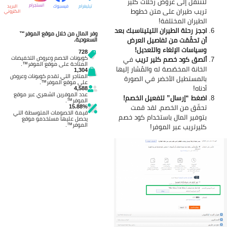
لتنتقل إلى عروض رحلات كلير
انستجرام
تيليغرام
فيسبوك
البريد
تريب طيران على متن خطوط
الكتروني
الطيران المختلفة!
اججز رحلة الطيران التيتيناسبك بعد
وفر المال من خلال موقع الموفر™
أن تحقّقت من تفاصيل العرض
السعودية.
وسياسات الإلغاء والتعديل!
728
كوبونات الخصم وعروض التخفيضات
ألصق كود خصم كلير تريب
في
المتاحة على موقع الموفر™.
الخانة المخصّصة له والمُشار إليها
1,304
المتاجر التي تقدم كوبونات وعروض
بالمستطيل الأخضر في الصورة
على موقع الموفر™.
أدناه!
4,588
عدد الموفرين الشهري عبر موقع
اضغط “إرسال” لتفعيل الخصم!
الموفر™.
15.88%
تحقّق من الخصم، لقد قمت
قيمة الخصومات المتوسطة التي
بتوفير المال باستخدام كود خصم
يحصل عليها مستخدمو موقع
الموفر™.
كليرتريب عبر الموفر!