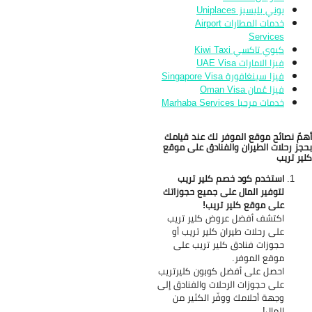
يوني بليسيز Uniplaces
خدمات المطارات Airport
Services
كيوي تاكسي Kiwi Taxi
فيزا الامارات UAE Visa
فيزا سينغافورة Singapore Visa
فيزا عُمان Oman Visa
خدمات مرحبا Marhaba Services
مّ نصائح موقع الموفر لك عند قيامك
جز رحلات الطيران والفنادق على موقع
ير تريب
استخدم كود خصم كلير تريب
لتوفير المال على جميع حجوزاتك
على موقع كلير تريب!
اكتشف أفضل عروض كلير تريب
على رحلات طيران كلير تريب أو
حجوزات فنادق كلير تريب على
موقع الموفر.
احصل على أفضل كوبون كليرتريب
على حجوزات الرحلات والفنادق إلى
وجهة أحلامك ووفّر الكثير من
المال!