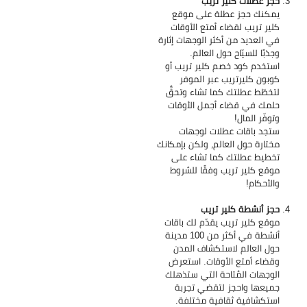
حجز عطلات كلير تريب
يمكنك حجز عطلة على موقع
كلير تريب لقضاء أمتع الأوقات
في العديد من أكثر الوجهات إثارة
وجذبًا للسيّاح حول العالم.
استخدم كود خصم كلير تريب أو
كوبون كليرتريب عبر الموفر
لتخطّط عطلتك كما تشاء وتحقٌّ
حلمك في قضاء أجمل الأوقات
وتوفّر المال!
ستجد باقات عطلات لوجهات
مختارة حول العالم، ولكن بإمكانك
تخطيط عطلتك كما تشاء على
موقع كلير تريب وفقًا للشروط
والأحكام!
حجز أنشطة كلير تريب
موقع كلير تريب يقدّم لك باقات
أنشطة في أكثر من 100 مدينة
حول العالم لاستكشاف المدن
وقضاء أمتع الأوقات. استعرض
الوجهات المُتاحة التي ستذهلك
جميعها واحجز لتقضي تجربة
استكشافية ثقافية مختلفة.