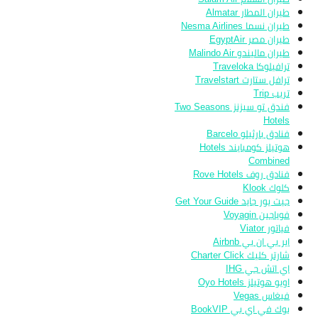
طيران المطار Almatar
طيران نسما Nesma Airlines
طيران مصر EgyptAir
طيران ماليندو Malindo Air
ترافيلوكا Traveloka
ترافل ستارت Travelstart
تريب Trip
فندق تو سيزنز Two Seasons
Hotels
فنادق بارثيلو Barcelo
هوتيلز كومبايند Hotels
Combined
فنادق روف Rove Hotels
كلوك Klook
جيت يور جايد Get Your Guide
فوياجين Voyagin
فياتور Viator
اير بي ان بي Airbnb
شارتر كليك Charter Click
اي اتش جي IHG
اويو هوتيلز Oyo Hotels
فيغاس Vegas
بوك في اي بي BookVIP