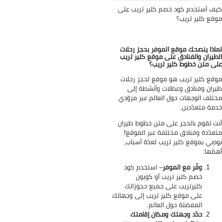
ف أستخدم كود خصم كلير تريب على
قع كلير تريب؟
اذا ينصحك موقع الموفر بحجز رحلات
طيران والفنادق على موقع كلير تريب
ى متن خطوط كلير تريب؟
قع كلير تريب هو موقع لحجز رحلات
ران وفنادق وعطلات وأنشطة إلى
تلف الوجهات حول العالم عبر مزوّدي
مة متعدّدين.
ت تقوم بالحجز على متن خطوط طيران
عدّدة وفنادق مختلفة عبر الموقع!
صي بموقع كلير تريب لعدّة أسباب،
مّها:
وفّر مع الموفر
– استخدم كود
خصم كلير تريب أو كوبون
كليرتريب على جميع حجوزاتك
على موقع كلير تريب إلى وجهاتك
المفضلة حول العالم.
حدّد وجهتك ومكان إقامتك