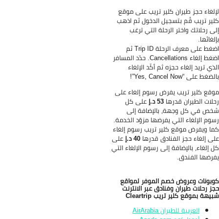
لغاء حجز طيران كلير تريب على موقع
ير تريب قُم بتسجيل الدخول ثم اذهب
ى رحلاتك واختر الرحلة التي ترغب
لغائها.
اضغط على معرف الرحلة Trip ID ثم
اضغط إلغاء Cancellations. حدّد المسافر
ذي تريد إلغاء حجزه ثم أكّد الإلغاء
غط على “Yes, Cancel Now”!
قع كلير تريب يفرض رسوم إلغاء على
لات الطيران قدرها
53 د.إ
على كل
ص في كل وجهة، بالإضافة إلى
وم الإلغاء التي يفرضها مزوّد الخدمة.
ا ويفرض موقع كلير تريب رسوم إلغاء
ى إلغاء حجز الفنادق قدرها
40 د.إ
على
 إلغاء، بالإضافة إلى رسوم الإلغاء التي
رضها الفندق.
بونات وعروض خصم الموفر لمواقع
ز رحلات طيران وفنادق عبر الانترنت
يهة بموقع كلير تريب Cleartrip
العربية للطيران AirArabia