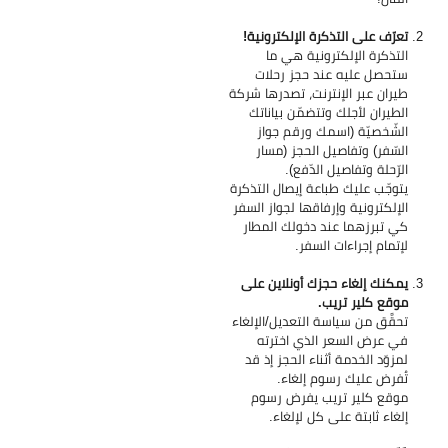
تعرّف على التذكرة الإلكترونية!
التذكرة الإلكترونية هي ما
ستحصل عليه عند حجز رحلات
طيران عبر الإنترنت، تصدرها شركة
الطيران لأجلك وتتضمّن بياناتك
الشّخصيّة (اسمك ورقم جواز
السّفر) وتفاصيل الحجز (مسار
الرّحلة وتفاصيل الدّفع).
يتوجّب عليك طباعة إيصال التذكرة
الإلكترونية وإرفاقها لجواز السفر
كي تبرزهما عند دخولك المطار
لإتمام إجراءات السفر.
يمكنك إلغاء حجزك أونلاين على
موقع كلير تريب.
تحقَّق من سياسة التعديل/الإلغاء
في عرض السعر الذي اخترته
لمزوّد الخدمة أثناء الحجز إذ قد
تُفرض عليك رسوم إلغاء.
موقع كلير تريب يفرض رسوم
إلغاء ثابتة على كل لإلغاء.