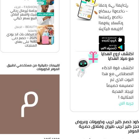
تقدم في المراحل
FASHION – الازياء
واكسب الوحدات -
بجامة ثيرمال رجالي
شيك وأشهر أماكن
استبدل وحدات
البيع بسعر خيالي
الموفر بقسائم
BEAUTY – الجمال
شرائية مميزة!
والعناية
تخفيضات باث اند بودي
2025 – خصم حتى
80% على بعض
المنتجات
اكتشف اروع الهدايا
مع صياد الهدايا
تقييمات حقيقية من مستخدمي تطبيق
اكتشف قوة الذكاء
الموفر للكوبونات
الاصطناعي مع هذا
البوت الذي تم
تصميمه خصيصاً
لإيجاد الهدية
المثالية !
جربه الان
د خصم كلير تريب وكوبونات وعروض
ز كلير تريب طيران وفنادق حصرية
موفر
محمد احمد