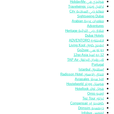
هوليدي مي HolidayMe
ترافيل وينجز Travelwings
معالم دبي السياحية City
Sightseeing Dubai
مغامرات عربية Arabian
Adventures
فنادق دبي التراثية Heritage
Dubai Hotels
ادفينتورو ADVENTORO
ليفينج كوول Living Kool
جو تو سي Go2see
12 جو اسيا 12go Asia
تاب طيران البرتغال TAP Air
Portugal
إسطنبول Istanbul
فندق راديسون Radisson Hotel
افيا سييلز Aviasales
هوستل وورلد Hostelworld
هوتل لوك Hotellook
اوميو Omio
تيزتور Tez Tour
كومبينز إير Compensair
دريمسيم Drimsim
انفوبس Infobus