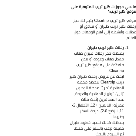
 هي حجوزات كلير تريب المتوفرة على
قع كلير تريب؟
موقع كلير تريب Cleartrip يتيح لك حجز
لات كلير تريب طيران أو فنادق أو
لات وأنشطة إلى أهم الوجهات حول
عالم.
رحلات كلير تريب طيران
يمكنك حجز رحلات طيران ذهاب
فقط، ذهاب وعودة أو مدن
متعدّدة على موقع كلير تريب
Cleartrip.
ابحث عن عروض رحلات طيران كلير
تريب Cleartrip بتحديد محطة
المغادرة “من”، محطة الوصول
“إلى”، تواريخ المغادرة والعودة،
عدد المسافرين (ثلاث فئات
عمريّة: البالغين +12، الأطفال 2-
11، الرّضّع 0-2)، درجة السفر
وغيرها.
يمكنك كذلك تحديد خطوط طيران
معينة ترغب بالسفر على متنها
ثم الشروع بالبحث.