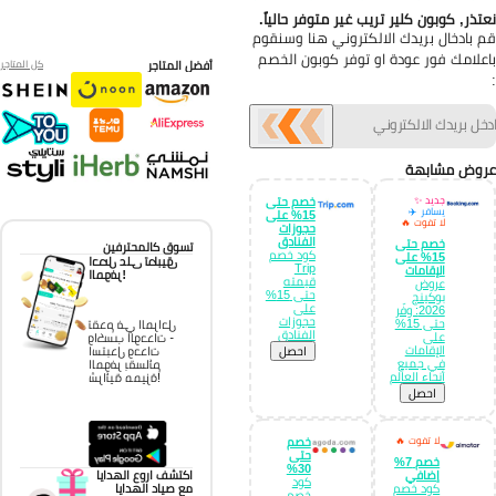
تذر, كوبون كلير تريب غير متوفر حالياً.
 بادخال بريدك الالكتروني هنا وسنقوم
علامك فور عودة او توفر كوبون الخصم
أفضل المتاجر
كل المتاجر
وض مشابهة
جديد ✨
خصم حتى
يسافر ✈️
15% على
لا تفوت 🔥
حجوزات
الفنادق
خصم حتى
تسوق كالمحترفين
كود خصم
15% على
احصل على تطبيق
Trip
الإقامات
الموفر!
قيمته
عروض
حتى 15%
بوكينج
على
2026: وفّر
حجوزات
حتى 15%
تقدم في المراحل
الفنادق
على
واكسب الوحدات -
الإقامات
احصل
استبدل وحدات
في جميع
الموفر بقسائم
أنحاء العالم
شرائية مميزة!
احصل
لا تفوت 🔥
خصم
حتى
خصم 7%
30%
إضافي
اكتشف اروع الهدايا
كود
كود خصم
مع صياد الهدايا
خصم