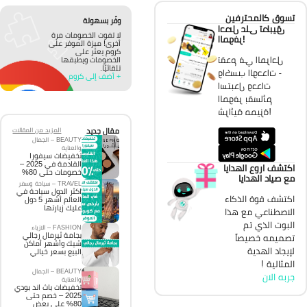
تسوق كالمحترفين
وفّر بسهولة
احصل على تطبيق
لا تفوت الخصومات مرة
الموفر!
أخرى! ميزة الموفر على
كروم يعثر على
تقدم في المراحل
الخصومات ويطبقها
تلقائيًا.
واكسب الوحدات -
+ أضف إلى كروم
استبدل وحدات
الموفر بقسائم
شرائية مميزة!
مقال جديد
المزيد من المقالات
BEAUTY – الجمال
والعناية
تخفيضات سيفورا
القادمة في 2025 –
اكتشف اروع الهدايا
خصومات حتى 80%
مع صياد الهدايا
TRAVEL – سياحة وسفر
اكثر الدول سياحة في
اكتشف قوة الذكاء
العالم أشهر 5 دول
عليك زيارتها
الاصطناعي مع هذا
البوت الذي تم
FASHION – الازياء
بجامة ثيرمال رجالي
تصميمه خصيصاً
شيك وأشهر أماكن
لإيجاد الهدية
البيع بسعر خيالي
المثالية !
BEAUTY – الجمال
جربه الان
والعناية
تخفيضات باث اند بودي
2025 – خصم حتى
80% على بعض