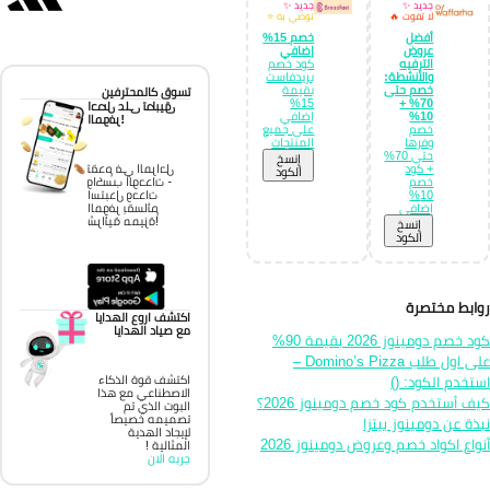
جديد ✨
جديد ✨
لا تفوت 🔥
نوصي به ⭐
أفضل
خصم 15%
عروض
إضافي
الترفيه
كود خصم
والأنشطة:
بريدفاست
خصم حتى
بقيمة
تسوق كالمحترفين
15%
70% +
احصل على تطبيق
10%
إضافي
الموفر!
خصم
على جميع
وفرها
المنتجات
حتى 70%
إِنسخ
تقدم في المراحل
+ كود
الكود
واكسب الوحدات -
خصم
استبدل وحدات
10%
الموفر بقسائم
إضافي
شرائية مميزة!
إِنسخ
الكود
ابط مختصرة
اكتشف اروع الهدايا
مع صياد الهدايا
كود خصم دومينوز 2026 بقيمة 90%
على اول طلب Domino’s Pizza –
تخدم الكود: ()
اكتشف قوة الذكاء
الاصطناعي مع هذا
ف أستخدم كود خصم دومينوز 2026؟
البوت الذي تم
تصميمه خصيصاً
ذة عن دومينوز بيتزا
لإيجاد الهدية
واع اكواد خصم وعروض دومينوز 2026
المثالية !
جربه الان