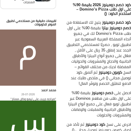
المنتجات
كود خصم دومينوز 2026 بقيمة 90%
على اول طلب Domino’s Pizza –
تخدم الكود: ()
تقييمات حقيقية من مستخدمي تطبيق
د خصم دومينوز
يتيح لك الاستفادة من
الموفر للكوبونات
م دومينوز بيتزا
بقيمة 90% على اول
طلب Domino’s Pizza لك في جميع
حاء المملكة العربية السعودية عبر
بيق تويو ، حصريًا لمستخدمي التطبيق
الجدد عند إنفاق 35 ريال على الأقل ،
ّال على جميع أنواع البيتزا والأطباق
جانبية والدجاج والمشروبات والحوليات
مفضلة لديك من مختلف القوائم –
سخ
كوبون دومينوز
ثم ألصق كود
صيل مجاني () في ملخص طلبك عند
دفع لتطبّق الخصم وتوفّر المال!
محمد احمد
صل على
خصم دومينوز
بقيمة 90%
26-07-2026
على اول طلب من مطعم Dominos عبر
"صراحه جربت على تيمو وكان ممتاز"
بيق تويو فعال على جميع أنواع البيتزا
لأطباق الجانبية والمقبلات والإضافات
لمشروبات والحلويات
رص على نسخ
كود دومينوز
ثم تأكد من
ق كوبون دومينوز توصيل مجاني ()