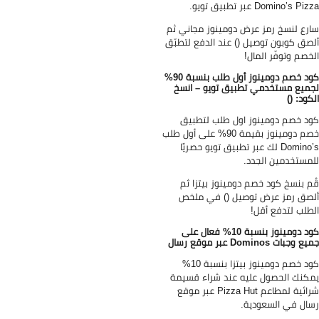
Domino’s Pi عبر تطبيق تويو.
رع لنسخ رمز عرض دومينوز مجاني ثم
صق كوبون توصيل () عند الدفع لتطبّق
خصم وتوفّر المال!
كود خصم دومينوز أول طلب بنسبة 90%
ميع مستخدمي تطبيق تويو – انسخ
كود: ()
د خصم دومينوز اول طلب لتطبيق
خصم دومينوز بقيمة 90% على أول طلب
Domino’s لك عبر تطبيق تويو حصريًا
مستخدمين الجدد.
م بنسخ كود خصم دومينوز بيتزا ثم
صق رمز عرض توصيل () في ملخص
طلب لتدفع أقل!
كود دومينوز بنسبة 10% فعال على
 وجبات Dominos عبر موقع رسال
كود خصم دومينوز بيتزا بنسبة 10%
كنك الحصول عليه عند شراء قسيمة
شرائية لمطاعم Pizza Hut عبر موقع
ال في السعودية.