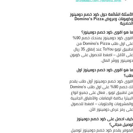
أسئلة الشائعة حول كود خصم دومينوز
وكوبونات وعروض Domino’s Pizza
حصرية
 هو اقوى كود خصم دومينوز؟
اقوى كود دومينوز يمنحك خصم 90%
على اول طلب Domino’s Pizza من
تطبيق تويو ToYou عند إنفاق 35 ريال
ى الأقل – اضغط للحصول على كوبون
مينوز ووفّر المال.
 هو اقوى كود خصم دومينوز اول
ب؟
وى كود خصم دومينوز أول طلب يقدم
لك خصم 90% على اول طلب Domino’s
 تطبيق تويو ، فعال على جميع انواع
بيتزا بكافة الإضافات والأطباق الجانبية
لمشروبات والحلويات – اضغط للحصول
ى رمز عرض دومينوز الآن.
ف احصل على كود خصم دومينوز
صيل مجاني؟
موفر يقدم كود خصم دومينوز توصيل