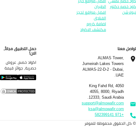
د خصم نمشي
افضل مواقع حجز
د خصم دكتور
الطيران
وترشن
افضل مواقع لحجز
الفنادق
اضافة كروم
مكتشف الاكواد
اصل معنا
حمل التطبيق مجاناً,
الان!
ALMAS Tower,
اكواد خصم, عروض
Jumeirah Lakes Towers
حصرية, جوائز قيمة
ALMAS-22-D-2 - Dubai,
UAE.
4050 King Fahd Rd,
4055, 8000, Riyadh
12333, Saudi Arabia.
support@almowafir.com
ksa@almowafir.com
+971 582399141
كل الحقوق محفوظة للموفر