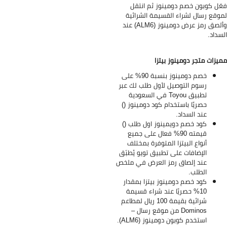
ّل كوبون خصم دومينوز ثم انتقل
وقع رسال لشراء القسيمة الشرائية
وألصق رمز عرض دومينوز (ALM6) عند
سداد.
يزات متجر دومينوز بيتزا
خصم دومينوز بنسبة 90% على
رسوم التوصيل لأول طلب لك عبر
تطبيق Toyou في السعودية
حصريًا باستخدام كود دومينوز ()
عند السداد.
كود خصم دويمينوز اول طلب ()
قيمته 90% فعال على جميع
أنواع البيتزا المتوفرة بمختلف
الإضافات على تطبيق تويو يُطبّق
عند إلصاق رمز العرض في ملخص
الطلب.
كود خصم دومينوز بيتزا بمقدار
10% حصريًا عند شراء قسيمة
شرائية بقيمة 100 ريال لمطاعم
Dominos من موقع رسال –
استخدم كوبون دومينوز (ALM6).