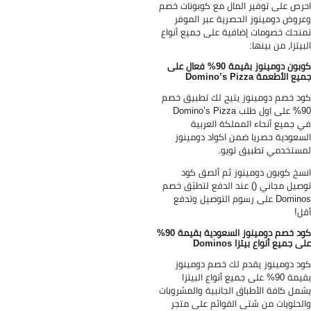
رص على توفير المال مع كوبونات خصم
روض دومينوز الحصرية عبر الموفر
نحك خصومات إضافية على جميع أنواع
بيتزا، من بينها:
كوبون دومينوز بقيمة 90% فعال على
ع الأطعمة Domino’s Pizza
د خصم دومينوز يتيح لك تطبيق خصم
90% على اول طلب Domino’s Pizza
 جميع أنحاء المملكة العربية
سعودية حصريا ضمن اكواد دومينوز
ستخدمي تطبيق تويو.
سخ كوبون دومينوز ثم ألصق كود
صيل مجاني () عند الدفع لتطبّق خصم
Dominos على رسوم التوصيل وتدفع
ل!
كود خصم دومينوز السعودية بقيمة 90%
ى جميع أنواع بيتزا Dominos
د دومينوز يقدم لك خصم دومينوز
بقيمة 90% على جميع أنواع البيتزا
مل كافة الأطباق الجانبية والمشروبات
لحلويات من شتى القوائم على متجر