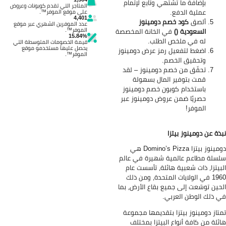
بإضافة ما تشتهي وتابع لإتمام
المتاجر التي تقدم كوبونات وعروض
عملية الدفع.
على موقع الموفر™.
4,401
ألصق
كود خصم دومينوز
عدد الموفرين الشهري عبر موقع
الموفر™.
السعودية ()
في الخانة المخصصة
15.84%
له في ملخص الطلب.
قيمة الخصومات المتوسطة التي
يحصل عليها مستخدمو موقع
اضغط لتفعيل رمز عرض دومينوز
الموفر™.
وتحقيق الخصم.
تحقّق من خصم دومينوز – لقد
قمت بتوفير المال بسهولة
باستخدام كوبون خصم دومينوز
حصريًا ضمن عروض دومينوز عبر
الموفر!
ذة عن دومينوز بيتزا
دومينوز بيتزا Domino’s Pizza هي
سلة مطاعم عالمية شهيرة في عالم
بيتزا، ذات شعبية هائلة، تأسست عام
1960 في الولايات المتحدة، ومن ذلك
حين توسّعت إلى جميع بقاع الأرض، بما
 ذلك الوطن العربي.
تاز دومينوز بيتزا بتقديمها مجموعة
ئلة من كافة أنواع البيتزا بمختلف