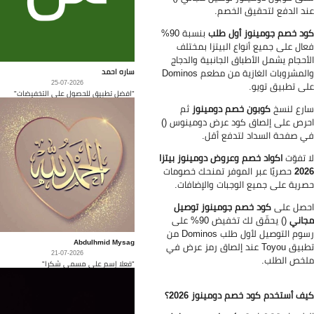
د الدفع لتحقيق الخصم.
د خصم جومينوز أول طلب
بنسبة 90%
ال على جميع أنواع البيتزا بمختلف
أحجام يشمل الأطباق الجانبية والدجاج
والمشروبات الغازية من مطعم Dominos
ساره احمد
25-07-2026
ى تطبيق تويو.
"افضل تطبيق للحصول على التخفيضات"
رع لنسخ
كوبون خصم دومينوز
ثم
رص على إلصاق كود عرض دومينوس ()
 صفحة السداد لتدفع أقل.
 تفوّت
اكواد خصم وعروض دومينوز بيتزا
20
حصريًا عبر الموفر تمنحك خصومات
رية على جميع الوجبات والإضافات.
صل على
كود خصم جومينوز توصيل
اني
() يحقّق لك تخفيض 90% على
رسوم التوصيل لأول طلب Dominos من
Abdulhmid Mysag
تطبيق Toyou عند إلصاق رمز عرض في
21-07-2026
خص الطلب.
"فعلا إسم على مسمى شكرا"
ف أستخدم كود خصم دومينوز 2026؟