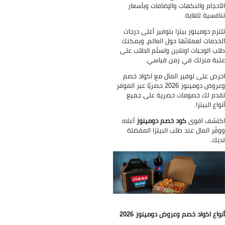
أحجام والنكهات والإضافات وبأسعار
افسية للغاية.
تزم دومينوز بيتزا بتوفير أعلى درجات
خدمات لعملائها حول العالم، ويمكنك
ب الوجبات اونلاين وتسلّم الطلب على
بة منزلك في زمن قياسي.
رص على توفير المال مع اكواد خصم
وعروض دومينوز 2026 حصريًا عبر الموفر
دم لك خصومات حصرية على جميع
واع البيتزا.
تشف اقوى
كود خصم دومينوز
أعلاه
فّر المال عند طلب البيتزا المفضلة
يك.
واع اكواد خصم وعروض دومينوز 2026