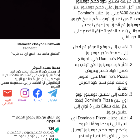
يك طريقة تطبيق
كود خصم دومينوز
 أجل الحصول على خصم دومينوز بيتزا
بقيمة 90% على اول طلب Domino’s
 تطبيق تويو – قُم بنسخ
كوبون
مينوز
ثم ألصق رمز عرض توصيل
اني () عند الدفع لتطبّق الخصم على
نحو الآتي:
Marawan elsayed Eltawwab
اذهب إلى موقع الموفر ثم ادخل
19-07-2026
إلى صفحة متجر دومينوز
"تطبيق جامد جدا انصح اي حد ينزله"
Domino’s Pizza في الموقع.
اختَر كود دومينوز الذي ترغب به
خدمة عملاء الموفر
ضمن اكواد خصم وعروض
إذا وجدت كود لا يعمل، لديك كود تود
إضافته، أو ترغب في مشاركة ملاحظاتك، لا
Domino’s Pizza على الموفر
تتردد في التواصل معنا عبر البريد
واضغط ليتمّ نسخ كود العرض
الإلكتروني أو الانضمام إلى مجموعة محبي
الموفر!
تلقائيًا.
اذهب إلى تطبيق دومينوز تويو
اون لاين Domino’s Pizza (عادةً
انستجرام
تيليغرام
فيسبوك
البريد
الكتروني
يتمّ نقلك تلقائيًا خلال 3 ثوانٍ إلى
تطبيق تويو).
وفر المال من خلال موقع الموفر™
اطلب وجبات Domino’s Pizza اون
السعودية.
لاين التي تريدها وفقًا لشروط
726
وأحكام كود خصم دومينوز توصيل
كوبونات الخصم وعروض التخفيضات
مجاني الذي اخترته، ثم استمر
المتاحة على موقع الموفر™.
1,304