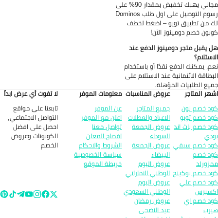
مجاني يهبك تخفيض بمقدار 90% على
رسوم التوصيل على اول طلب Dominos
 من تطبيق تويو – اضغط لخطف
بون خصم دومينوز الآن!
 يقبل متجر دومينوز الدفع عند
استلام؟
م، يمكنك الدفع نقدًا أو باستخدام
بطاقة الائتمانية عند الاستلام على
يع الطلبيات المؤهلة.
هر المتاجر
عروض المناسبات
معلومات الموفر
لا تفوت أي عرض ابداً
تابعنا على مواقع
د خصم نون
جميع المتاجر
عن الموفر
التواصل الاجتماعي,
د خصم تويو
الاعياد والعطلات
اعلن مع الموفر
احصل على افضل
د خصم باث اند
عروض الجمعة
تواصل معنا
الكوبونات وعروض
دي
السوداء
افصاح المعلن
الخصم
د خصم سيفي
عروض الجمعة
الشروط والاحكام
د خصم
البيضاء
سياسة الخصوصية
زورلد
عروض اليوم
خريطة الموقع
د خصم بوكينج
الوطني الاماراتي
د خصم علي
عروض اليوم
سبرس
الوطني السعودي
د خصم اي
عروض رمضان
رب
عيد الاضحى