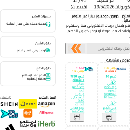
آخر تحديث:
4.7 (17
بونات
19/5/2026
تقييمات)
تذر, كوبون دومينوز بيتزا غير متوفر
مميزات المتجر
ياً.
خدمة عملاء على مدار الساعة
 بادخال بريدك الالكتروني هنا وسنقوم
علامك فور عودة او توفر كوبون الخصم
طرق الشحن
توصيل في نفس اليوم
وض مشابهة
نوصي به ⭐
جديد ✨
طرق الدفع
لا تفوت 🔥
نوصي به ⭐
الدفع عند الإستلام
خصم 10
خصم 30%
بطاقة إئتمانية
ريال
+ اشتراك
إضافي
مجاني
كود خصم
كود خصم
كارفور
تويو
السعودية
خرافي:
بقيمة 10
خصم حتى
أفضل المتاجر
كل المتاجر
ريال
30% +
إضافي
اشتراك
على جميع
تويو مجاني
المنتجات
لمدة شهر
إِنسخ
إِنسخ
الكود
الكود