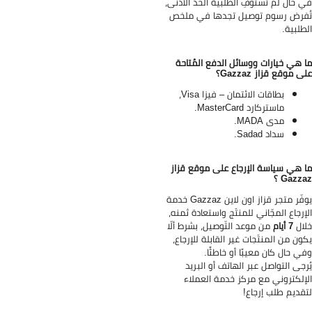
 حال لم تستوفِ الطلبية الحد الأدنى،
فرض رسوم توصيل تجدها في ملخص
طلبية.
 هي خيارات ووسائل الدفع المُتاحة
ى موقع قزاز Gazzaz؟
بطاقات الائتمان – فيزا Visa،
ماستركارد MasterCard.
مدى MADA.
سداد Sadad.
 هي سياسة الإرجاع على موقع قزاز
Gazz ؟
يوفّر متجر قزاز اون لاين Gazzaz خدمة
إرجاع المجّاني للمنتَج واستعادة ثمنه،
ال
7 أيام
من موعد التّوصيل، بشرط ألّا
ون من المنتَجات غير القابلة للإرجاع،
ي حال كان معيبًا أو خاطئًا.
رجى التواصل عبر الهاتف أو البريد
إلكتروني مع مركز خدمة العملاء
قديم طلب إرجاع!