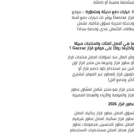
لّمتها معيبة أو خاطئة.
خيارات دفع حديثة ومتطوّرة
– موقع
قزاز Gazzaz يوفّر لك خيارات دفع آمنة
ديثة لتجربة تسوّق مثالية، تشمل
اقات الائتمان، مدى وخدمة سداد!
 هي أفضل الفئات والمنتجات مبيعًا
كثرها رواجًا على موقع قزاز Gazzaz ؟
ّر المال عند تسوّقك افضل منتجات قزاز
 عطور قزاز وغيرها من متجر قزاز اون
ين عبر استخدام كود خصم قزاز أو
بون قزاز للعطور عبر الموفر لتشتري
ثر وتدفع أقل!
جر قزاز هو متجر شامل لعشّاق عطور
از والموضة والأزياء والهدايا المميزة:
ور قزاز
2026
وّق افضل عطور قزاز رجالية، افضل
ور قزاز نسائية، افضل عطور شرقية،
ضل عطور للجنسين، مجموعات عطور
از هدايا، افضل مستحضرات الاستحمام