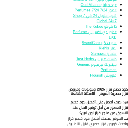
عود ميلانو Oud Milano
عطور 7/24 7/24 Perfumes
شوب جلوبال 24 في 7 Shop
Global 24×7
ذا كوكو The Kukoo
عطور دي اكس بي Perfume
DXB
سويت كير SweetCare
كيلز Kiehls
ساماوا Samawa
جاست هيربس Just Herbs
جينيريك بيرفيوم Generic
Perfumes
فلوريش Flourish
كود خصم قزاز 2026 وكوبونات وعروض
از حصرية الموفر – الأسئلة الشائعة
 كيف أحصل على أفضل كود خصم
از للعطور من أجل توفير المال عند
تسوق من متجر قزاز اون لاين؟
:
الموفر يمنحك أفضل كود خصم قزاز
حدث كوبون قزاز حصري قابل للتطبيق