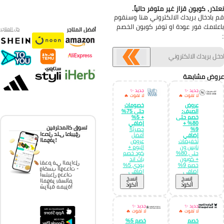
تذر, كوبون قزاز غير متوفر حالياً.
 بادخال بريدك الالكتروني هنا وسنقوم
علامك فور عودة او توفر كوبون الخصم
أفضل المتاجر
كل المتاجر
وض مشابهة
جديد ✨
جديد ✨
لا تفوت 🔥
لا تفوت 🔥
عروض
خصومات
الصيف:
حتى 75%
خصم حتى
+ 5%
80% +
إضافي
تسوق كالمحترفين
9%
حصريًا!
احصل على تطبيق
إضافي
أفضل
الموفر!
تخفيضات
عروض
نايس ون
اليوم +
حتى 80%
كود خصم
+ كوبون
باث اند
تقدم في المراحل
خصم 9%
بودي 5%
واكسب الوحدات -
إضافي
إضافي
استبدل وحدات
إِنسخ
إِنسخ
الموفر بقسائم
الكود
الكود
شرائية مميزة!
جديد ✨
جديد ✨
لا تفوت 🔥
لا تفوت 🔥
خصم
خصم 5%