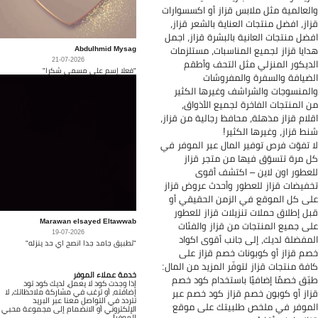
لعالمية مثل ملابس قزاز أو اكسسوارات
از، افضل منتجات العناية بالشعر قزاز،
ضل منتجات العانية بالبشرة قزاز، اجمل
Abdulhmid Mysag
ايا قزاز لجميع المناسبات، مستلزمات
21-07-2026
ديكور المنزلي مثل التحف وأطقم
"فعلا إسم على مسمى شكرا"
ضيافة والسفرة والمفروشات
لمنسوجات والشراشف وغيرها الكثير
 المنتجات الفاخرة لجميع الأذواق،
لام قزاز مذهلة، محافظ رجالية من قزاز،
ط قزاز، وغيرها الكثير!
 تفوّت فرص توفير المال عبر الموفر في
 مرة تتسوّق فيها من متجر قزاز
عطور اون لاين – اكتشف أقوى
فيضات قزاز للعطور وأحدث عروض قزاز
ى كل الموقع في الزمن الحقيقي أو
ل إطلاق حملات تنزيلات قزاز للعطور
Marawan elsayed Eltawwab
ى جميع المنتجات من قزاز والفئات
19-07-2026
مفضلة لديك، إلى جانب أقوى اكواد
"تطبيق جامد جدا انصح اي حد ينزله"
م قزاز أو كوبونات خصم قزاز على
فة منتجات قزاز لتوفّر المزيد من المال:
خدمة عملاء الموفر
ّق خصمًا إضافيًا باستخدام كود خصم
إذا وجدت كود لا يعمل، لديك كود تود
إضافته، أو ترغب في مشاركة ملاحظاتك، لا
از أو كوبون خصم قزاز كود خصم عبر
تتردد في التواصل معنا عبر البريد
موفر في ملخص طلبيتك على موقع
الإلكتروني أو الانضمام إلى مجموعة محبي
الموفر!