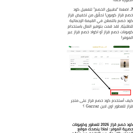
اضغط “تطبيق الخصم” لتفعيل كود
م قزاز كوبون! تحقَّق من تخفيض قزاز
د خصم بالتمعّن في القيمة الإجمالية
طلبيّة، لقد قمت بتوفير المال باستخدام
بونات خصم قزاز أو اكواد خصم قزاز عبر
موفر!
ف أستخدم كود خصم قزاز على متجر
ز للعطور اون لاين Gazzaz ؟
كود خصم قزاز 2026 للعطور وكوبونات
رية الموفر: لماذا ينصحك موقع