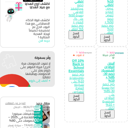
10%
إضافي
اكتشف اروع الهدايا
إضافي
خصم
مع صياد الهدايا
عروض
عبدالصمد
الماجد
القرشي
للعود:
بنسبة 50%
خصم
على كل
اكتشف قوة الذكاء
50% +
المتجر +
الاصطناعي مع هذا
كود خصم
كود خصم
البوت الذي تم
10%
5% إضافي
تصميمه خصيصاً
إضافي
إِنسخ
لإيجاد الهدية
إِنسخ
الكود
المثالية !
الكود
جربه الان
جديد ✨
جديد ✨
الأكثر مبيعًا
لا تفوت 🔥
وفّر بسهولة
💯
10% Off
لا تفوت الخصومات مرة
أفضل
Back to
أخرى! ميزة الموفر على
النظارات
School
كروم يعثر على
الشمسية:
Essentials
الخصومات ويطبقها
خصم 30-
كود خصم
تلقائيًا.
85% +
بلومينغديلز
+ أضف إلى كروم
10%
10% على
كود خصم
تشكيلة
ايوا بنسبة
العودة
30-85%
للمدارس
على
إِنسخ
النظارات
الكود
الشمسية
مقال جديد
المزيد من المقالات
+ 10%
BEAUTY – الجمال
إضافي
والعناية
إِنسخ
تخفيضات سيفورا
الكود
القادمة في 2025 –
خصومات حتى 80%
TRAVEL – سياحة وسفر