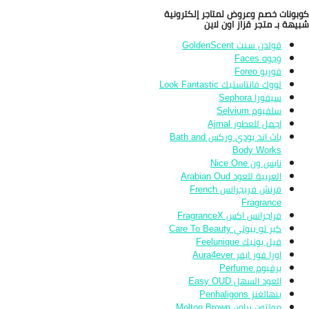
بونات خصم وعروض لمتاجر إلكترونية
يهة بـ متجر قزاز اون لاين
قولدن سنت GoldenScent
وجوه Faces
فوريو Foreo
لووك فانتاستيك Look Fantastic
سيفورا Sephora
سلفيوم Selvium
اجمل للعطور Ajmal
باث اند بودي وركس Bath and
Body Works
نايس ون Nice One
العربية للعود Arabian Oud
فرنش فريجرانس French
Fragrance
فراجرانس اكس FragranceX
كير تو بيوتي Care To Beauty
فيل يونيك Feelunique
اورا فور ايفر Aura4ever
برفيوم Perfume
العود السهل Easy OUD
بنهالغنز Penhaligons
مولتون براون Molton Brown