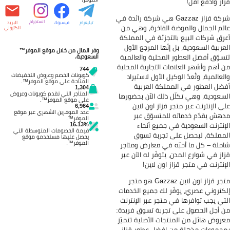
از وادفع أقل!
شركة قزاز Gazzaz هي شركة رائدة في
انستجرام
تيليغرام
فيسبوك
البريد
لم الجمال والموضة الفاخرة، وهي من
الكتروني
رق شركات البيع بالتجزئة في المملكة
عربية السعودية، بل إنّها المرجع الأول
وفر المال من خلال موقع الموفر™
سوّق أفضل العطور المحلية والعالمية
السعودية.
 أهم وأشهر العلامات التجارية المحلية
744
كوبونات الخصم وعروض التخفيضات
لعالمية، وتُعدّ الوكيل الأول لاستيراد
المتاحة على موقع الموفر™.
ضل العطور في المملكة العربية
1,304
المتاجر التي تقدم كوبونات وعروض
سعودية، وهي تكلّل ذلك الآن بحضورها
على موقع الموفر™.
ى الإنترنت عبر متجر قزاز اون لاين
6,964
عدد الموفرين الشهري عبر موقع
هش يقدّم خدماته للمتسوّق عبر
الموفر™.
16.13%
إنترنت السعودية في جميع أنحاء
قيمة الخصومات المتوسطة التي
مملكة، ليحصل على تجربة تسوق
يحصل عليها مستخدمو موقع
الموفر™.
ملة – كل ما أحبّه في معارض ومتاجر
از في شوارع المدن، يتوفّر له الآن عبر
إنترنت في متجر قزاز اون لاين!
متجر قزاز اون لاين Gazzaz هو متجر
كتروني عصريّ، يوفّر لك جميع الخدمات
تي يجب توافرها في متجر عبر الإنترنت
 أجل الحصول على تجربة تسوق فريدة:
روض هائل من المنتجات الأصلية تتميّز
جموعات مذهلة من افضل عطور قزاز