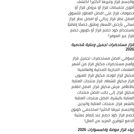
لجسم قزاز وغيرها الكثير! اكتشف
وى تخفيضات قزاز أو عروض قزاز أو
ومات قزاز على افضل العطور للتسوق
ضل عطر قزاز رجالي أو افضل عطر قزاز
ائي بأرخص الأسعار وطبّق خصمًا إضافيًا
ستخدام كود خصم قزاز أو كوبون خصم
از عبر الموفر!
از مستحضرات تجميل وعناية شخصية
20
وّقي افضل مستحضرات تجميل قزاز
هم مستحضرات مكياج قزاز من أشهر
علامات التجارية المحلية والعالمية:
ياج قزاز للوجه، مكياج قزاز للعيون،
از مكياج للشفاه، قزاز منتجات العناية
لأظافر، فرش مكياج قزاز، افضل اطقم
ياج قزاز، إلى جانب افضل منتجات
عناية بالبشرة، افضل منتجات العناية
لشعر قزاز، منتجات العناية واليدين
لجسم غيرها الكثير! استخدمي كوبون
م قزاز كود خصم عند إتمام عملية
دفع لتوفّري المزيد من المال!
ياء قزاز موضة واكسسوارات
2026