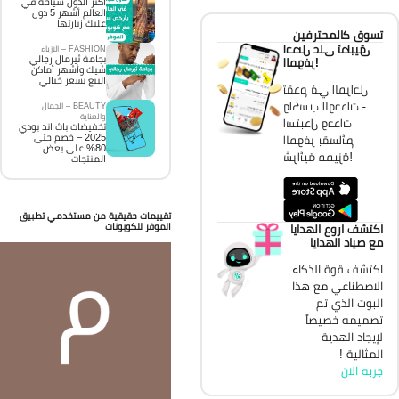
اكثر الدول سياحة في
العالم أشهر 5 دول
عليك زيارتها
تسوق كالمحترفين
احصل على تطبيق
FASHION – الازياء
بجامة ثيرمال رجالي
الموفر!
شيك وأشهر أماكن
البيع بسعر خيالي
تقدم في المراحل
واكسب الوحدات -
BEAUTY – الجمال
والعناية
استبدل وحدات
تخفيضات باث اند بودي
2025 – خصم حتى
الموفر بقسائم
80% على بعض
شرائية مميزة!
المنتجات
تقييمات حقيقية من مستخدمي تطبيق
الموفر للكوبونات
اكتشف اروع الهدايا
مع صياد الهدايا
اكتشف قوة الذكاء
الاصطناعي مع هذا
البوت الذي تم
تصميمه خصيصاً
لإيجاد الهدية
المثالية !
جربه الان