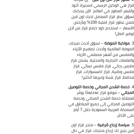
از هي الوكيل الرسمي لاستيراد أجود
شهر العطور في العالم. الآن يمكنك
وّق عطر قزاز المفضل لديك اون لاين
ضمن عطور قزاز اصلية 100% وبأرخص
أسعار – استخدم كود خصم قزاز من أجل
فير المال!
مواكبة الموضة
– تسوّق أحدث صيحات
موضة العالمية وأحدث تصاميم الأزياء
لملابس من أشهر مصمّمي الأزياء
لعلامات التجارية والمحلية، يشمل قزاز
ابس رجالي، قزاز ملابس نسائي، قزاز
ابس وطنية، قزاز اكسسوارات، قزاز
افظ، قزاز شنط وغيرها الكثير!
خدمة الشحن المجاني وخدمة التوصيل
مجاني
– موقع قزاز Gazzaz يوفّر
ملائه خدمة الشحن المجاني وخدمة
توصيل المجاني إلى جميع المناطق في
المملكة العربية السعودية خلال 7 أيام
ى الأكثر.
سياسة إرجاع مُرضية
– متجر قزاز اون
ين يتيح لك إرجاع منتجات قزاز في حال