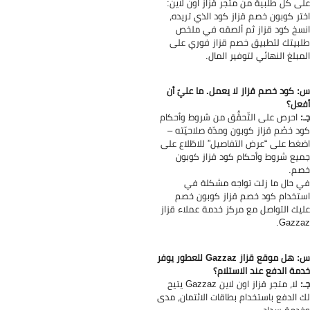
ى كل طلبية من متجر قزاز اون لاين:
تر كوبون خصم قزاز كود الذي تريده،
سخ كود قزاز ثم ألصقه في ملخص
بيتك لتطبيق خصم قزاز فوري على
مبلغ النهائي لتوفير المال.
 كود خصم قزاز لا يعمل. ما عليّ أن
عل؟
:
احرص على التّحقُّق من شروط وأحكام
د خصْم قزاز كوبون ومدّة صلاحيّته –
غط على “عرض التفاصيل” للاطّلاع على
يع شروط وأحكام كود قزاز كوبون
م.
 حال ما زلت تواجه مشكلة في
تخدام كود خصم قزاز كوبون خصم
يك التواصل مع مركز خدمة عملاء قزاز
Gazza
س: هل موقع قزاز Gazzaz للعطور يوفر
مة الدفع عند الاستلام؟
:
لا، متجر قزاز اون لاين Gazzaz يتيح
 الدفع باستخدام بطاقات الائتمان، مدى