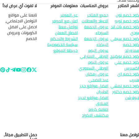
دمة سداد.
هر المتاجر
عروض المناسبات
معلومات الموفر
لا تفوت أي عرض ابداً
تابعنا على مواقع
د خصم نون
جميع المتاجر
عن الموفر
التواصل الاجتماعي,
د خصم تويو
الاعياد والعطلات
اعلن مع الموفر
احصل على افضل
د خصم باث اند
عروض الجمعة
تواصل معنا
الكوبونات وعروض
دي
السوداء
افصاح المعلن
الخصم
د خصم سيفي
عروض الجمعة
الشروط والاحكام
د خصم
البيضاء
سياسة الخصوصية
زورلد
عروض اليوم
خريطة الموقع
د خصم بوكينج
الوطني الاماراتي
د خصم علي
عروض اليوم
سبرس
الوطني السعودي
د خصم اي
عروض رمضان
رب
عيد الاضحى
د خصم نمشي
افضل مواقع حجز
د خصم دكتور
الطيران
وترشن
افضل مواقع لحجز
الفنادق
اضافة كروم
مكتشف الاكواد
اصل معنا
حمل التطبيق مجاناً,