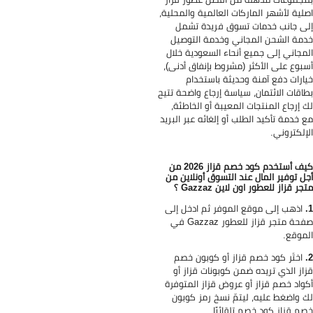
لية لأشهر الماركات العالمية والمحلية،
ى جانب خدمات تسوق فريدة تشمل
مة الشحن المجاني وخدمة التوصيل
مجاني إلى جميع أنحاء السعودية خلال
بوع على الأكثر (مشروط بإنفاق أدنى)،
ارات دفع آمنة وحديثة باستخدام
اقات الائتمان، سياسة إرجاع واضحة تتيح
 إرجاع المنتجات المعيبة أو الخاطئة،
 خدمة تأكيد الطلب أو إلغائه عبر البريد
إلكتروني.
كيف أستخدم كود خصم قزاز 2026 من
ل توفير المال عند التسوق أونلاين من
جر قزاز للعطور اون لاين Gazzaz ؟
اذهب إلى موقع الموفر ثم ادخل إلى
صفحة متجر قزاز للعطور Gazzaz في
موقع.
اختَر كود خصم قزاز أو كوبون خصم
از الذي تريده ضمن كوبونات قزاز أو
واد خصم قزاز أو عروض قزاز المتوفرة
 واضغط عليه، ليتمّ نسخ رمز كوبون
م قزاز كود خصم تلقائيًا.