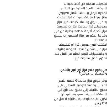
كيلات مذهلة من أحدث صيحات
موضة العالمية الفاخرة من الملابس
فاخرة للرجال والنساء، تشمل معروض
ئل من ادمل اكسسوارات قزاز: ساعات
 قزاز للرجال والنساء، كبكات قزاز، قزاز
وهرات، قزاز محافظ، نظارات شمسية
از، أحذية، أحزمة، محافظ رجالية من قزاز
يرها الكثير من قزاز اكسسوارات لجميع
إطلالات!
تشف أقوى عروض قزاز أو تخفيضات
از على افضل منتجات الموضة والأزياء
لإكسسوارات لتوفّر الكثير من المال عند
وّق افضل منتجات قزاز!
 يقوم متجر قزاز اون لاين بالشحن
لتوصيل إلى دولتي؟
يوفّر موقع قزاز Gazzaz خدمة الشحن
مجاني وخدمة التوصيل المجاني على
يع الطلبيات إلى جميع المناطق في
مملكة العربية السعودية، بشرط أن
ون القيمة الإجمالية للطلبيّة لا تقلّ عن
 ر.س
.