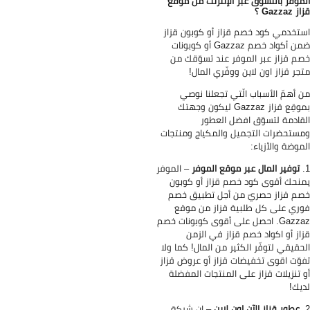
موفر بالتسوق عبر الإنترنت من موقع
Gazzaz ؟
تخدمي كود خصم قزاز أو كوبون قزاز
ضمن أكواد خصم Gazzaz أو كوبونات
م قزاز عبر الموفر عند تسوّقك من
جر قزاز اون لاين ووفّري المال!
 أهمّ الأسباب الّتي تجعلنا نوصي
بموقِع قزاز Gazzaz ليكون وجهتك
قادمة لتسوّق افضل العطور
ستحضرات التجميل والمكياج ومنتجات
موضة والأزياء:
توفير المال عبر موقع الموفر
– الموفر
نحك أقوى كود خصم قزاز أو كوبون
م قزاز حصريّ من أجل تطبيق خصم
ري على كل طلبية قزاز من موقع
Gazzaz. احصل على أقوى كوبونات خصم
از أو اكواد خصم قزاز في الزمن
حقيقي لتوفّر الكثير من المال! كما ولا
وّت اقوى تخفيضات قزاز أو عروض قزاز
 تنزيلات قزاز على المنتجات المفضلة
يك!
عطور قزاز الآن اون لاين
– إن شركة