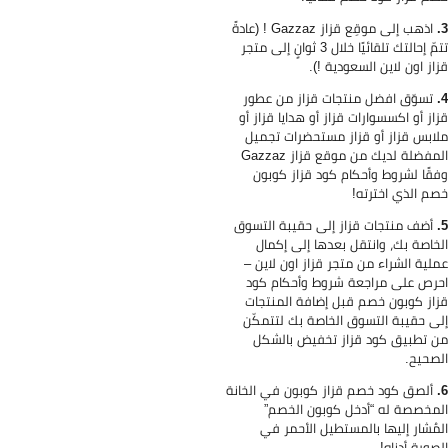
اذهب إلى موقِع قزاز Gazzaz ! (عادةً
تتمّ إحالتك تلقائيًا خلال 3 ثوانٍ إلى متجر
از اون لاين السعودية !).
تسوّق افضل منتجات قزاز من عطور
از أو اكسسوارات قزاز أو هدايا قزاز أو
ابس قزاز أو قزاز مستحضرات تجميل
المفضلة لديك من موقع قزاز Gazzaz
قًا لشروط وأحكام كود قزاز كوبون
م الذي اخترته!
أضف منتجات قزاز إلى حقيبة التسوق
خاصة بك، وانتقل بعدها إلى إكمال
لية الشراء من متجر قزاز اون لاين –
رص على مراجعة شروط وأحكام كود
از كوبون خصم قبل إضافة المنتجات
ى حقيبة التسوق الخاصة بك لتتمكّن
 تطبيق كود قزاز تخفيض بالشكل
صحيح.
ألصق كود خصم قزاز كوبون في الخانة
مخصصة له “أدخل كوبون الخصم”
مُشار إليها بالمستطيل الأحمر في
صورة أدناه!