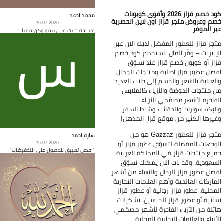
كود خصم قزاز 2026 وأقوى كوبونات
محمد احمد
م وعروض متجر قزاز اون لاين الحصرية
26-07-2026
ر الموفر
"صراحه جربت على تيمو وكان ممتاز"
جر قزاز للعطور المفضل لديك الآن عبر
إنترنت – وفّر المال باستخدام كود خصم
از أو كوبون خصم قزاز عند تسوّق
ضل عطور قزاز اصلية ومنتجات الجمال
لعناية بالشعر والجسم إلى جانب العديد
 منتجات الموضة والأزياء كالملابس
فاخرة لأشهر مصمّمي الأزياء
لإكسسوارات والحقائب وشنط السفر
يرها الكثير من موقع قزاز المذهل!
متجر قزاز للعطور Gazzaz هو من
ساره احمد
وجهات المفضلة لتسوّق عطور قزاز أو
25-07-2026
"افضل تطبيق للحصول على التخفيضات"
يع منتجات قزاز في المملكة العربية
سعودية، وقد بات الآن يمكنك تسوّق
ضل عطور قزاز للرجال والنساء من أشهر
ماركات العالمية وأهم العلامات التجارية
محلية، عطور قزاز رجالية أو عطور قزاز
ائية أو عطور قزاز للجنسين، تشكيلات
ئلة من الأزياء الفاخرة لأشهر مصمّمي
أزياء والعلامات التجارية المحلية