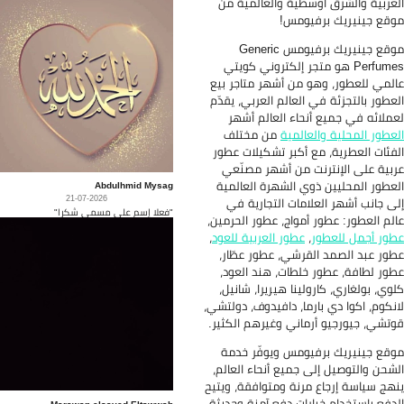
عربية والشرق أوسطية والعالمية من
قع جينيريك برفيومس!
موقع جينيريك برفيومس Generic
Perfumes هو متجر إلكتروني كويتي
لمي للعطور، وهو من أشهر متاجر بيع
عطور بالتجزئة في العالم العربي، يقدّم
ملائه في جميع أنحاء العالم أشهر
عطور المحلية والعالمية
من مختلف
فئات العطرية، مع أكبر تشكيلات عطور
بية على الإنترنت من أشهر مصنّعي
عطور المحليين ذوي الشهرة العالمية
Abdulhmid Mysag
21-07-2026
ى جانب أشهر العلامات التجارية في
"فعلا إسم على مسمى شكرا"
لم العطور: عطور أمواج، عطور الحرمين،
ور أجمل للعطور
،
عطور العربية للعود
،
ور عبد الصمد القرشي، عطور عطّار،
ور لطافة، عطور خلطات، هند العود،
وي، بولغاري، كارولينا هيريرا، شانيل،
نكوم، اكوا دي بارما، دافيدوف، دولتشي،
تشي، جيورجيو أرماني وغيرهم الكثير.
قع جينيريك برفيومس ويوفّر خدمة
شحن والتوصيل إلى جميع أنحاء العالم،
هج سياسة إرجاع مرنة ومتوافقة، ويتيح
دفع باستخدام خيارات دفع آمنة وحديثة
Marawan elsayed Eltawwab