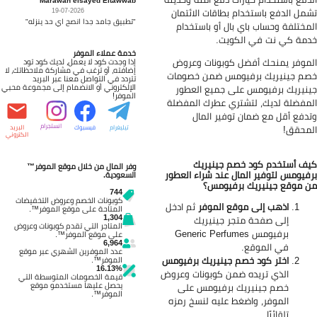
مل الدفع باستخدام بطاقات الائتمان
19-07-2026
"تطبيق جامد جدا انصح اي حد ينزله"
مختلفة وحساب باي بال أو باستخدام
مة كي نت في الكويت.
خدمة عملاء الموفر
موفر يمنحك أفضل كوبونات وعروض
إذا وجدت كود لا يعمل، لديك كود تود
إضافته، أو ترغب في مشاركة ملاحظاتك، لا
م جينيريك برفيومس ضمن خصومات
تتردد في التواصل معنا عبر البريد
الإلكتروني أو الانضمام إلى مجموعة محبي
نيريك برفيومس على جميع العطور
الموفر!
مفضلة لديك، لتشتري عطرك المفضلة
دفع أقل مع ضمان توفير المال
انستجرام
محقق!
تيليغرام
فيسبوك
البريد
الكتروني
ف أستخدم كود خصم جينيريك
وفر المال من خلال موقع الموفر™
فيومس لتوفير المال عند شراء العطور
السعودية.
 موقع جينيريك برفيومس؟
744
كوبونات الخصم وعروض التخفيضات
اذهب إلى موقع الموفر
ثم ادخل
المتاحة على موقع الموفر™.
1,304
إلى صفحة متجر جينيريك
المتاجر التي تقدم كوبونات وعروض
برفيومس
Generic Perfumes
على موقع الموفر™.
6,964
في الموقع.
عدد الموفرين الشهري عبر موقع
اختر كود خصم جينيريك برفيومس
الموفر™.
16.13%
الذي تريده ضمن كوبونات وعروض
قيمة الخصومات المتوسطة التي
يحصل عليها مستخدمو موقع
خصم جينيريك برفيومس على
الموفر™.
الموفر، واضغط عليه لنسخ رمزه
تلقائيًا.