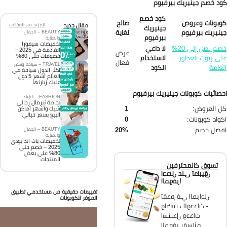
د خصم جينيريك بيرفيوم
كود خصم
بونات وعروض
صالح
مقال جديد
المزيد من المقالات
جينيريك
نيريك بيرفيوم
لغاية
BEAUTY – الجمال
بيرفيوم
والعناية
تخفيضات سيفورا
خصم يصل إلى 20%
لا داعي
القادمة في 2025 –
عرض
خصومات حتى 80%
ى زيوت العطور
لاستخدام
فعال
TRAVEL – سياحة وسفر
عامة
الكود
اكثر الدول سياحة في
العالم أشهر 5 دول
عليك زيارتها
صائيات كوبونات جينيريك بيرفيوم
FASHION – الازياء
بجامة ثيرمال رجالي
 العروض:
1
شيك وأشهر أماكن
البيع بسعر خيالي
واد كوبونات:
0
فضل خصم:
20%
BEAUTY – الجمال
والعناية
تخفيضات باث اند بودي
2025 – خصم حتى
80% على بعض
المنتجات
تسوق كالمحترفين
احصل على تطبيق
الموفر!
تقييمات حقيقية من مستخدمي تطبيق
تقدم في المراحل
الموفر للكوبونات
واكسب الوحدات -
استبدل وحدات
الموفر بقسائم