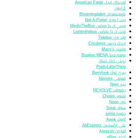
امريكان ايجل American Eagle
1زليون
بلومينغديلز Bloomingdales
نيت أ بورتر Net-A-Porter
ميني ان ذا بوكس MiniInTheBox
لايت ان ذا بوكس Lightinthebox
تايد باي Tidebuy
ايريك دريس Ericdress
ماسيز Macy’s
بوهو مينا Boohoo MENA
بريتي ليتل ثينق
PrettyLittleThing
بيري لوك Berrylook
نعومي Nayomi
نيير Neer
ريفولف REVOLVE
تشويز Choies
نون Noon
سوق Souq
جوميا jumia
أووك Awok
علي إكسبرس AliExpress
أمازون Amazon
ايباي eBay