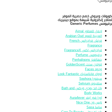
فيومس؟
بونات وعروض خصم حصرية الموفر
تاجر إلكترونية شبيهة بموقع جينيريك
ومس Generic Perfumes
اجمل للعطور Ajmal
العربية للعود Arabian Oud
فرنش فراجرانس French
Fragrance
فراجرانس اكس FragranceX
برفيومس Perfume
بنهالغنز Penhaligons
قولدن سنت GoldenScent
وجوه Faces
لووك فانتاستيك Look Fantastic
سيفورا Sephora
سلفيوم Selvium
باث اند بودي وركس Bath and
Body Works
اورا فور ايفر Aura4ever
نايس ون Nice One
ساسا Sasa
كير تو بيوتي Care To Beauty