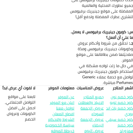
يع عطورك المحلية والعالمية
مفضلة على موقع جينيريك برفيومس
شتري عطرك المفضلة وتدفع أقل!
 كوبون جينيريك برفيومس لا يعمل.
 عليّ أن أفعل؟
:
تحقَّق من شروط وأحكام عروض
وبونات جينيريك برفيومس ومدّة
احيّتها ضمن بطاقاتها على موقع
موفر.
 حال ما زلت تواجه مشكلة في
تخدام كوبون جينيريك برفيومس
تواصل مع خدمة عملاء Generic
Perfu مباشرة.
هر المتاجر
عروض المناسبات
معلومات الموفر
لا تفوت أي عرض ابداً
تابعنا على مواقع
د خصم نون
جميع المتاجر
عن الموفر
التواصل الاجتماعي,
د خصم تويو
الاعياد والعطلات
اعلن مع الموفر
احصل على افضل
د خصم باث اند
عروض الجمعة
تواصل معنا
الكوبونات وعروض
دي
السوداء
افصاح المعلن
الخصم
د خصم سيفي
عروض الجمعة
الشروط والاحكام
د خصم
البيضاء
سياسة الخصوصية
زورلد
عروض اليوم
خريطة الموقع