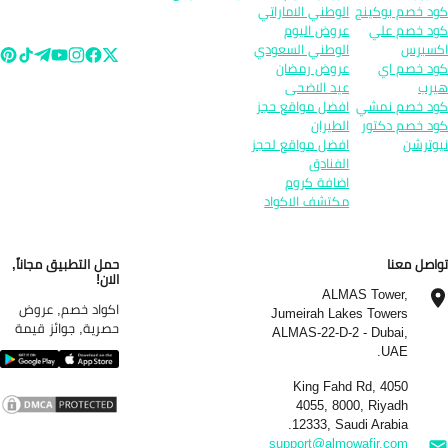
د خصم بوكينج
الوطني الاماراتي
د خصم علي
عروض اليوم
سبرس
الوطني السعودي
د خصم اي
عروض رمضان
رب
عيد الاضحى
د خصم نمشي
افضل مواقع حجز
د خصم دكتور
الطيران
وترشن
افضل مواقع لحجز
الفنادق
اضافة كروم
مكتشف الاكواد
اصل معنا
حمل التطبيق مجاناً,
الان!
ALMAS Tower,
اكواد خصم, عروض
Jumeirah Lakes Towers
حصرية, جوائز قيمة
ALMAS-22-D-2 - Dubai,
UAE.
4050 King Fahd Rd,
4055, 8000, Riyadh
12333, Saudi Arabia.
support@almowafir.com