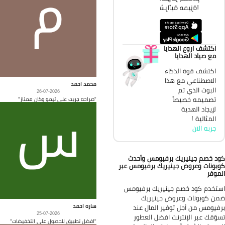
شرائية مميزة!
اكتشف اروع الهدايا
مع صياد الهدايا
اكتشف قوة الذكاء
الاصطناعي مع هذا
محمد احمد
البوت الذي تم
26-07-2026
تصميمه خصيصاً
"صراحه جربت على تيمو وكان ممتاز"
لإيجاد الهدية
المثالية !
جربه الان
د خصم جينيريك برفيومس وأحدث
بونات وعروض جينيريك برفيومس عبر
موفر
تخدم كود خصم جينيريك برفيومس
ن كوبونات وعروض جينيريك
ساره احمد
فيومس من أجل توفير المال عند
25-07-2026
وّقك عبر الإنترنت افضل العطور
"افضل تطبيق للحصول على التخفيضات"