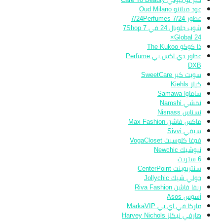
عود ميلانو Oud Milano
عطور 7/24 7/24Perfumes
شوب جلوبال 24 في 7 7Shop
Global 24×
ذا كوكو The Kukoo
عطور دي اكس بي Perfume
DXB
سويت كير SweetCare
كيلز Kiehls
ساماوا Samawa
نمشي Namshi
نسناس Nisnass
ماكس فاشن Max Fashion
سيفي Sivvi
فوغا كلوسيت VogaCloset
نيوشيك Newchic
6 ستريت
سنتربوينت CenterPoint
جولي شيك Jollychic
ريفا فاشن Riva Fashion
أسوس Asos
ماركا في اي بي MarkaVIP
هارفي نيكلز Harvey Nichols