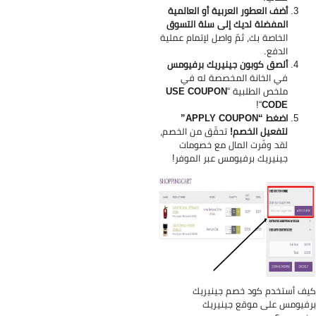
أضف العطور العربية أو العالمية
المفضلة لديك إلى سلة التسوق
الخاصة بك، ثمّ واصل لإتمام عملية
الدفع.
ألصق كوبون جينيريك برفيومس
في الخانة المخصصة له في
ملخص الطلبية “
USE COUPON
“!
CODE
اضغط “APPLY COUPON”
لتفعيل الخصم!
تحقّق من الخصم،
لقد وفّرت المال مع خصومات
جينيريك برفيومس عبر الموفر!
ف أستخدم كود خصم جينيريك
فيومس على موقع جينيريك