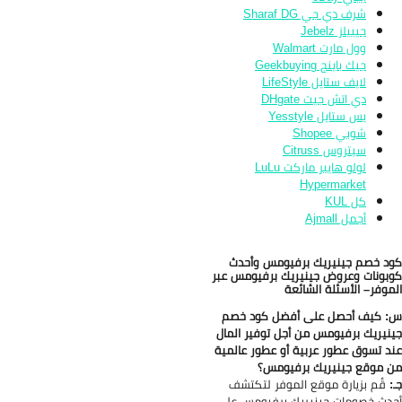
شرف دي جي Sharaf DG
جيبيلز Jebelz
وول مارت Walmart
جيك باينج Geekbuying
لايف ستايل LifeStyle
دي اتش جيت DHgate
يس ستايل Yesstyle
شوبي Shopee
سيتروس Citruss
لولو هايبر ماركت LuLu
Hypermarket
كل KUL
أجمل Ajmall
د خصم جينيريك برفيومس وأحدث
بونات وعروض جينيريك برفيومس عبر
موفر– الأسئلة الشائعة
 كيف أحصل على أفضل كود خصم
نيريك برفيومس من أجل توفير المال
د تسوق عطور عربية أو عطور عالمية
 موقع جينيريك برفيومس؟
:
قُم بزيارة موقع الموفر لتكتشف
دث خصومات جينيريك برفيومس على