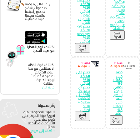
الموقع
70% +
تقدم في المراحل
كود خصم
10%
واكسب الوحدات -
باريس
إضافي
استبدل وحدات
غاليري
عروض
الموفر بقسائم
بقيمة 5%
ناتشورال
شرائية مميزة!
إضافي
تاتش:
على جميع
خصم 20-
المنتجات
70% +
إِنسخ
كود خصم
الكود
10%
إضافي
إِنسخ
اكتشف اروع الهدايا
الكود
مع صياد الهدايا
جديد ✨
جديد ✨
اكتشف قوة الذكاء
لا تفوت 🔥
لا تفوت 🔥
الاصطناعي مع هذا
خصم
خصم حتى
البوت الذي تم
حتى
60% +
تصميمه خصيصاً
80% +
10%
لإيجاد الهدية
3%
إضافي
المثالية !
إضافي
خصم اي
جربه الان
عروض
سفن حتى
بلانكو:
60% على
خصم
تشكيلات
حتى
مختارة +
وفّر بسهولة
10%
80% +
3%
إضافي
لا تفوت الخصومات مرة
إضافي
إِنسخ
أخرى! ميزة الموفر على
إِنسخ
الكود
كروم يعثر على
الكود
الخصومات ويطبقها
تلقائيًا.
+ أضف إلى كروم