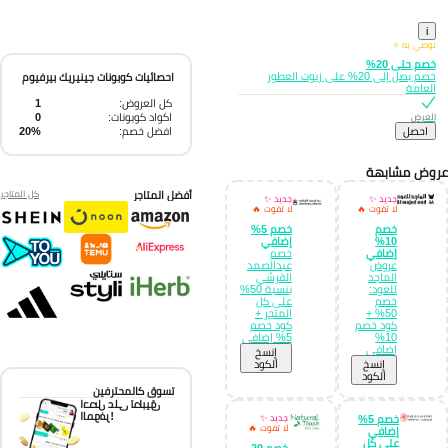
i
نوصي به ⭐
خصم حتى 20%
خصم يصل إلى 20% على زيوت العطور
احصائيات كوبونات جينيريك بيرفيوم
العامة
كل العروض:
1
اكواد كوبونات:
0
العرض
افضل خصم:
20%
احصل
وض مشابهة
أفضل المتاجر
كل المتاجر
جديد ✨
جديد ✨
لا تفوت 🔥
لا تفوت 🔥
خصم
خصم 5%
10%
إضافي
إضافي
خصم
عروض
عبدالصمد
الماجد
القرشي
للعود:
بنسبة 50%
خصم
على كل
50% +
المتجر +
كود خصم
كود خصم
10%
5% إضافي
إضافي
إِنسخ
إِنسخ
الكود
الكود
تسوق كالمحترفين
احصل على تطبيق
الموفر!
خصم 5%
جديد ✨
لا تفوت 🔥
إضافي
على كل
خصم 20-