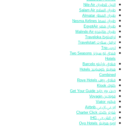
النيل للطيران Nile Air
طيران السلام Salam Air
طيران المطار Almatar
طيران نسما Nesma Airlines
طيران مصر EgyptAir
طيران ماليندو Malindo Air
ترافيلوكا Traveloka
ترافل ستارت Travelstart
تريب Trip
فندق تو سيزنز Two Seasons
Hotels
فنادق بارثيلو Barcelo
هوتيلز كومبايند Hotels
Combined
فنادق روف Rove Hotels
كلوك Klook
جيت يور جايد Get Your Guide
فوياجين Voyagin
فياتور Viator
اير بي ان بي Airbnb
شارتر كليك Charter Click
اي اتش جي IHG
اويو هوتيلز Oyo Hotels