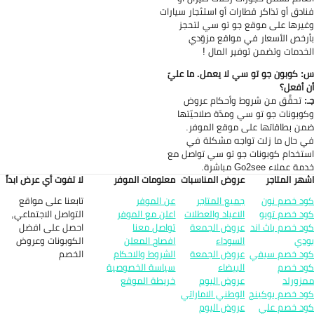
ادق أو تذاكر قطارات أو استئجار سيارات
يرها على موقع جو تو سي لتحجز
رخص الأسعار في مواقع مزوّدي
خدمات وتضمن توفير المال !
 كوبون جو تو سي لا يعمل. ما عليّ
 أفعل؟
:
تحقَّق من شروط وأحكام عروض
وبونات جو تو سي ومدّة صلاحيّتها
ن بطاقاتها على موقع الموفر.
 حال ما زلت تواجه مشكلة في
تخدام كوبونات جو تو سي تواصل مع
ة عملاء Go2see مباشرة.
هر المتاجر
عروض المناسبات
معلومات الموفر
لا تفوت أي عرض ابداً
تابعنا على مواقع
د خصم نون
جميع المتاجر
عن الموفر
التواصل الاجتماعي,
د خصم تويو
الاعياد والعطلات
اعلن مع الموفر
احصل على افضل
د خصم باث اند
عروض الجمعة
تواصل معنا
الكوبونات وعروض
دي
السوداء
افصاح المعلن
الخصم
د خصم سيفي
عروض الجمعة
الشروط والاحكام
د خصم
البيضاء
سياسة الخصوصية
زورلد
عروض اليوم
خريطة الموقع
د خصم بوكينج
الوطني الاماراتي
د خصم علي
عروض اليوم