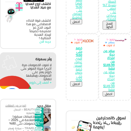
المطار
اقودا
اكتشف اروع الهدايا
بنسبة 7%
30%
مع صياد الهدايا
إضافي
على
على
العروض
حجوزات
اليومية
الفنادق
اكتشف قوة الذكاء
احصل
إِنسخ
الاصطناعي مع هذا
الكود
البوت الذي تم
تصميمه خصيصاً
لإيجاد الهدية
المثالية !
جديد ✨
جديد ✨
جربه الان
يسافر ✈️
لا تفوت 🔥
لا تفوت 🔥
خصم
سافر من
حتى
جدة
50%
ابتداءً
أقوى
وفّر بسهولة
من
عروض
لا تفوت الخصومات مرة
149.99$
السفر:
أخرى! ميزة الموفر على
فقط
خصم
كروم يعثر على
سافر من
كلوك
الخصومات ويطبقها
جدة
حتى
تلقائيًا.
ابتداءً
50%
+ أضف إلى كروم
من
احصل
149.99$
فقط
احصل
مقال جديد
المزيد من المقالات
BEAUTY – الجمال
والعناية
تخفيضات سيفورا
تسوق كالمحترفين
القادمة في 2025 –
احصل على تطبيق
خصومات حتى 80%
الموفر!
TRAVEL – سياحة وسفر