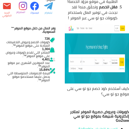
الطلبية في موقع مزوّد الخدمة!
فعّل الخصم
وتحقّق منه! لقد
نجحت في توفير المال باستخدام
انستجرام
تيليغرام
فيسبوك
البريد
الكتروني
كوبونات جو تو سي عبر الموفر !
وفر المال من خلال موقع الموفر™
السعودية.
726
كوبونات الخصم وعروض التخفيضات
المتاحة على موقع الموفر™.
1,304
المتاجر التي تقدم كوبونات وعروض
على موقع الموفر™.
4,401
عدد الموفرين الشهري عبر موقع
الموفر™.
15.84%
قيمة الخصومات المتوسطة التي
يحصل عليها مستخدمو موقع
الموفر™.
ف أستخدم كود خصم جو تو سي على
قع جو تو سي؟
بونات وعروض حصرية الموفر لمتاجر
كترونية شبيهة بموقع جو تو سي
Go2s