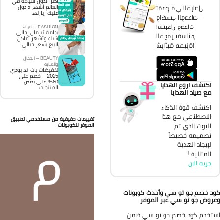
اكثر الدول سياحة في
تقدم في المراحل
العالم أشهر 5 دول
عليك زيارتها
واكسب الوحدات -
استبدل وحدات
FASHION – الازياء
بجامة ثيرمال رجالي
الموفر بقسائم
شيك وأشهر أماكن
شرائية مميزة!
البيع بسعر خيالي
BEAUTY – الجمال
والعناية
تخفيضات باث اند بودي
2025 – خصم حتى
80% على بعض
اكتشف اروع الهدايا
المنتجات
مع صياد الهدايا
اكتشف قوة الذكاء
الاصطناعي مع هذا
تقييمات حقيقية من مستخدمي تطبيق
الموفر للكوبونات
البوت الذي تم
تصميمه خصيصاً
لإيجاد الهدية
المثالية !
جربه الان
د خصم جو تو سي وأحدث كوبونات
روض جو تو سي عبر الموفر
تخدم كود خصم جو تو سي ضمن