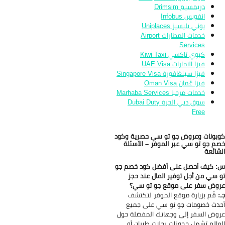
دريمسيم Drimsim
انفوبس Infobus
يوني بليسيز Uniplaces
خدمات المطارات Airport
Services
كيوي تاكسي Kiwi Taxi
فيزا الامارات UAE Visa
فيزا سينغافورة Singapore Visa
فيزا عُمان Oman Visa
خدمات مرحبا Marhaba Services
سوق دبي الحرة Dubai Duty
Free
بونات وعروض جو تو سي حصرية وكود
م جو تو سي عبر الموفر – الأسئلة
شائعة
 كيف أحصل على أفضل كود خصم جو
 سي من أجل توفير المال عند حجز
وض سفر على موقع جو تو سي؟
:
قُم بزيارة موقع الموفر لتكتشف
دث خصومات جو تو سي على جميع
وض السفر إلى وجهاتك المفضلة حول
عالم تشمل حجوزات رحلات طيران أو