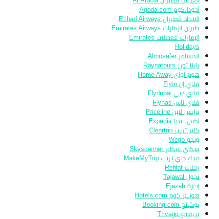
العربية للطيران AirArabia
أجودا.كوم Agoda.com
الاتحاد للطيران Etihad Airways
طيران الإمارات Emirates Airways
الإمارات للعطلات Emirates
Holidays
المسافر Almosafer
راينا تورز Raynatours
هوم اواي Home Away
فلاي إن Flyin
فلاي دبي Flydubai
فلاي ناس Flynas
برايس لاين Priceline
اكس بيديا Expedia
كلير تريب Cleartrip
ويجو Wego
سكاي سكانر Skyscanner
ميك ماي تريب MakeMyTrip
رحلات Rehlat
تجول Tajawal
إجازة Ejazah
هوتيلز.كوم Hotels.com
بوكينج Booking.com
تريفاجو Trivago