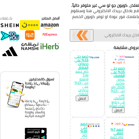
تذر, كوبون جو تو سي غير متوفر حالياً.
 بادخال بريدك الالكتروني هنا وسنقوم
علامك فور عودة او توفر كوبون الخصم
أفضل المتاجر
كل المتاجر
وض مشابهة
جديد ✨
خصم حتى
يسافر ✈️
15% على
لا تفوت 🔥
حجوزات
الفنادق
خصم حتى
كود خصم
15% على
Trip
الإقامات
قيمته
تسوق كالمحترفين
عروض
حتى 15%
احصل على تطبيق
بوكينج
على
الموفر!
2026: وفّر
حجوزات
حتى 15%
الفنادق
على
الإقامات
احصل
تقدم في المراحل
في جميع
واكسب الوحدات -
أنحاء العالم
استبدل وحدات
احصل
الموفر بقسائم
شرائية مميزة!
لا تفوت 🔥
خصم
حتى
خصم 7%
30%
إضافي
كود
كود خصم
خصم