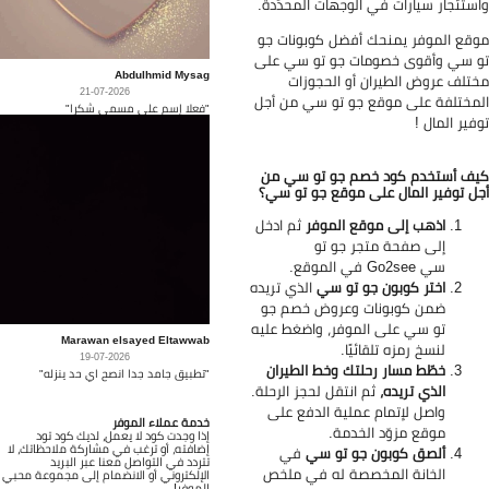
ستئجار سيارات في الوجهات المحدّدة.
قع الموفر يمنحك أفضل كوبونات جو
 سي وأقوى خصومات جو تو سي على
Abdulhmid Mysag
تلف عروض الطيران أو الحجوزات
21-07-2026
مختلفة على موقع جو تو سي من أجل
"فعلا إسم على مسمى شكرا"
فير المال !
ف أستخدم كود خصم جو تو سي من
ل توفير المال على موقع جو تو سي؟
اذهب إلى موقع الموفر
ثم ادخل
إلى صفحة متجر جو تو
سي
Go2see في الموقع.
اختر كوبون جو تو سي
الذي تريده
ضمن كوبونات وعروض خصم جو
تو سي على الموفر، واضغط عليه
Marawan elsayed Eltawwab
لنسخ رمزه تلقائيًا.
19-07-2026
خطّط مسار رحلتك وخط الطيران
"تطبيق جامد جدا انصح اي حد ينزله"
الذي تريده،
ثم انتقل لحجز الرحلة.
واصل لإتمام عملية الدفع على
خدمة عملاء الموفر
موقع مزوّد الخدمة.
إذا وجدت كود لا يعمل، لديك كود تود
إضافته، أو ترغب في مشاركة ملاحظاتك، لا
ألصق كوبون جو تو سي
في
تتردد في التواصل معنا عبر البريد
الخانة المخصصة له في ملخص
الإلكتروني أو الانضمام إلى مجموعة محبي
الموفر!