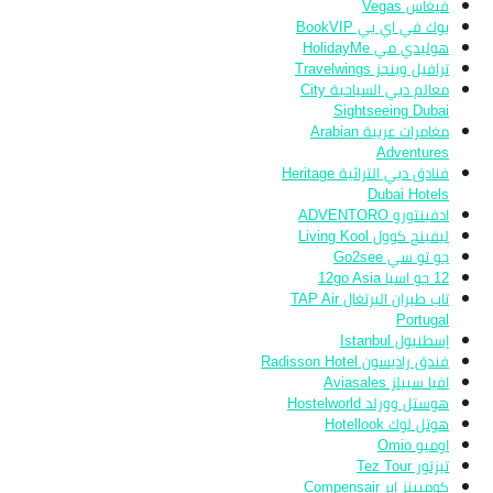
فيغاس Vegas
بوك في اي بي BookVIP
هوليدي مي HolidayMe
ترافيل وينجز Travelwings
معالم دبي السياحية City
Sightseeing Dubai
مغامرات عربية Arabian
Adventures
فنادق دبي التراثية Heritage
Dubai Hotels
ادفينتورو ADVENTORO
ليفينج كوول Living Kool
جو تو سي Go2see
12 جو اسيا 12go Asia
تاب طيران البرتغال TAP Air
Portugal
إسطنبول Istanbul
فندق راديسون Radisson Hotel
افيا سييلز Aviasales
هوستل وورلد Hostelworld
هوتل لوك Hotellook
اوميو Omio
تيزتور Tez Tour
كومبينز إير Compensair