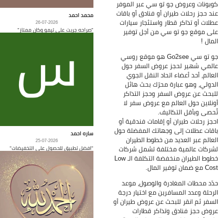
بونات وعروض جو تو سي عبر الموفر
د حجز رحلات طيران أو فنادق أو باقات
محمد احمد
لات أو تذاكر قطار واستئجار سيارات
26-07-2026
"صراحه جربت على تيمو وكان ممتاز"
ى موقع جو تو سي من أجل توفير
مال !
جو تو سي Go2see هو موقع روسي
لمي شهير لحجز عروض السفر حول
عالم، أحد أعضاء اتحاد النقل الجوي
دولي، وهو عبارة محرّك بحث هائل
بحث عن عروض السفر وحجز التذاكر
نلاين حول العالم مع عروض سفر لا
حصى وبأقل التكاليف.
جز رحلات طيران أو إقامات فندقية أو
قات عطلات إلى وجهاتك المفضلة حول
ساره احمد
عالم عبر العديد من خطوط الطيران
25-07-2026
"افضل تطبيق للحصول على التخفيضات"
ركات عالمية مختلفة تشمل شركات
خطوط الطيران منخفضة التكلفة الـ Low
ضمان توفير المال.
ّد محطات المغادرة والوصول، موعد
رحلة وعدد المسافرين مع اختيار درجة
سفر ثم انقر للبحث عن عروض طيران أو
وض حجز فنادق وتذاكر قطارات