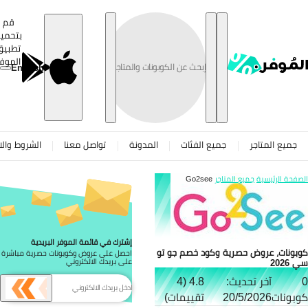
تخطى
قم
بتحميل
تطبيق
الموفر
English
جميع المتاجر
جميع الفئات
المدونة
تواصل معنا
الشروط والاح
صفحة الرئيسية
جميع المتاجر
Go2see
إشترك في قائمة الموفر البريدية
بونات، عروض حصرية وكود خصم جو تو
احصل على عروض وكوبونات حصرية مباشرة
2026
على بريدك الالكتروني
آخر تحديث:
4.8 (4
بونات
20/5/2026
تقييمات)