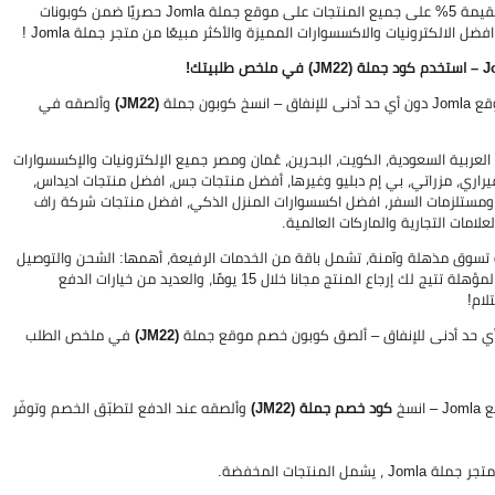
بقيمة 5% على جميع المنتجات على موقع جملة Jomla حصريًا ضمن كوبونات
الالكترونيات والاكسسوارات المميزة والأكثر مبيعًا من متجر جملة Jomla !
(JM22)
وألصقه في
 المملكة العربية السعودية، الكويت، البحرين، عُمان ومصر جميع الإلكترونيات والإكسسوارات
راري، مزراتي، بي إم دبليو وغيرها، أفضل منتجات جس، افضل منتجات اديداس،
مستلزمات السفر، افضل اكسسوارات المنزل الذكي، افضل منتجات شركة راف
لامات التجارية والماركات العالمية.
 ومصر تجربة تسوق مذهلة وآمنة، تشمل باقة من الخدمات الرفيعة، أهمها: الشحن والتوصيل
المجاني السريع على جميع الطلبيات ، سياسة إرجاع مرنة وواضحة على جميع الفئات المؤهلة تتيج لك إرجاع المنتج مجانا خلال 15 يومًا، والعديد من خيارات الدفع
لام!
ي حد أدنى للإنفاق – ألصق كوبون خصم موقع جملة
(JM22)
في ملخص الطلب
كود خصم جملة (JM22)
وألصقه عند الدفع لتطبّق الخصم وتوفّر