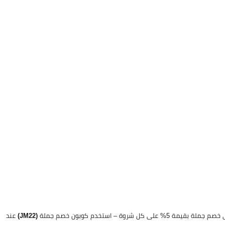
على كل شروة – استخدم كوبون خصم جملة
(JM22)
عند