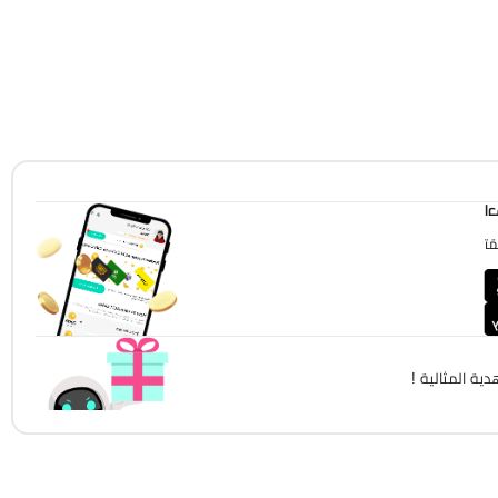
!
!
ية المثالية !