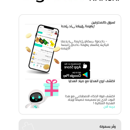
تسوق كالمحترفين
احصل على تطبيق الموفر!
تقدم في المراحل واكسب الوحدات -
استبدل وحدات الموفر بقسائم شرائية
مميزة!
اكتشف اروع الهدايا مع صياد الهدايا
اكتشف قوة الذكاء الاصطناعي مع هذا
البوت الذي تم تصميمه خصيصاً لإيجاد
الهدية المثالية !
جربه الان
وفّر بسهولة