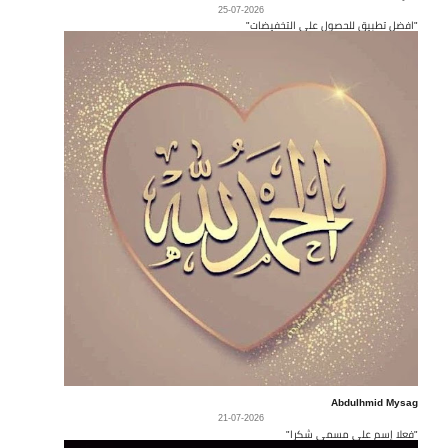
25-07-2026
"افضل تطبيق للحصول على التخفيضات"
Abdulhmid Mysag
21-07-2026
"فعلا إسم على مسمى شكرا"