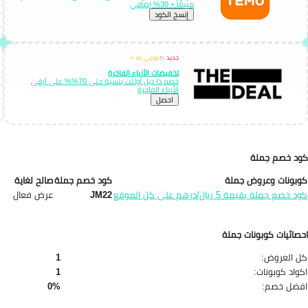
مبيعًا + 30% إضافي
إِنسخ الكود
جديد ✨
نوصي به ⭐
تخفيضات الأزياء الفاخرة
خصم ذا ديل اوتلت بنسبة حتى 70%% على أرقى
الأزياء الفاخرة
احصل
كود خصم جملة
كوبونات وعروض جملة
كود خصم جملة
صالح لغاية
كود خصم جملة بقيمة 5 ريال/درهم على كل الموقع
JM22
عرض فعال
احصائيات كوبونات جملة
كل العروض:
1
اكواد كوبونات:
1
افضل خصم:
0%