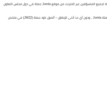
بقيمة 5% فعال على كل الموقع، متاح حصريًا ضمن كوبونات خصم جملة لجميع المتسوّقين عبر الانترنت من موقع Jomla جملة في دول مجلس التعاون
يقدم لك خصم جملة اضافي بقيمة 5% على كل شروة من موقع جملة Jomla ، ودون أي حد أدنى للإنفاق – ألصق كود جملة (JM22) في ملخص