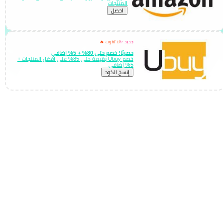
المنتجات
احصل
جديد ✨
لا تفوت 🔥
حصريًا! خصم حتى 80% + 5% إضافي
خصم Ubuy بقيمة حتى 85% على افضل المنتجات +
5% إضافي
إِنسخ الكود