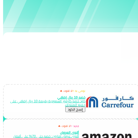
نوصي به ⭐
لا تفوت 🔥
خصم 10 ريال إضافي
كود خصم كارفور السعودية بقيمة 10 ريال إضافي على
جميع المنتجات
إِنسخ الكود
جديد ✨
لا تفوت 🔥
أقوى العروض
أقوى عروض امازون: خصم حتى 70% على أفضل