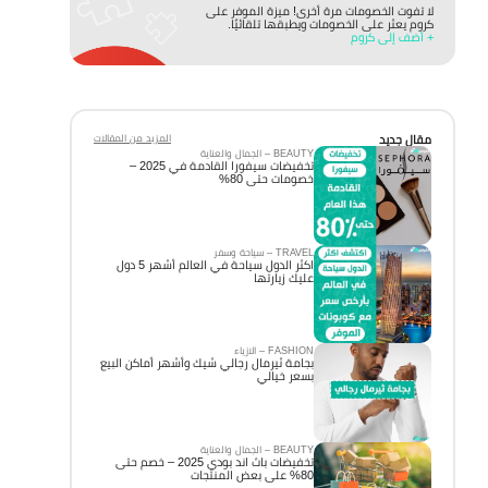
لا تفوت الخصومات مرة أخرى! ميزة الموفر على
كروم يعثر على الخصومات ويطبقها تلقائيًا.
+ أضف إلى كروم
مقال جديد
المزيد من المقالات
BEAUTY – الجمال والعناية
تخفيضات سيفورا القادمة في 2025 –
خصومات حتى 80%
TRAVEL – سياحة وسفر
اكثر الدول سياحة في العالم أشهر 5 دول
عليك زيارتها
FASHION – الازياء
بجامة ثيرمال رجالي شيك وأشهر أماكن البيع
بسعر خيالي
BEAUTY – الجمال والعناية
تخفيضات باث اند بودي 2025 – خصم حتى
80% على بعض المنتجات