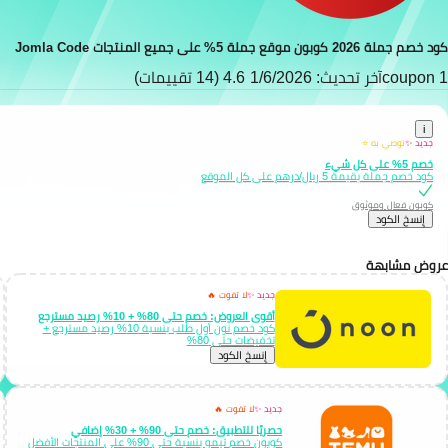
كود خصم جملة 2026 كوبون موقع جملة 5% على جميع المنتجات Jomla Code
1 coupon
آخر تحديث: 1/6/2026
4.6 (14 تقييمات)
i
جديد ✨
نوصي به ⭐
خصم 5% على كل شيء
كود خصم جملة بقيمة 5 ريال/درهم على كل الموقع
كوبون فعال وموثوق
إِنسخ الكود
عروض مشابهة
جديد ✨
لا تفوت 🔥
أقوى العروض: خصم حتى 80% + 10% رصيد مسترجع
كود خصم نون أول طلب بنسبة 10% رصيد مسترجع +
تخفيضات حتى 80%
إِنسخ الكود
جديد ✨
لا تفوت 🔥
حصريًا للتطبيق: خصم حتى 90% + 30% إضافي
كوبون خصم تيمو بنسبة حتى 90% على المنتجات الأفضل