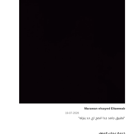
Marawan elsayed Eltawwab
19-07-2026
"تطبيق جامد جدا انصح اي حد ينزله"
خدمة عملاء الموفر