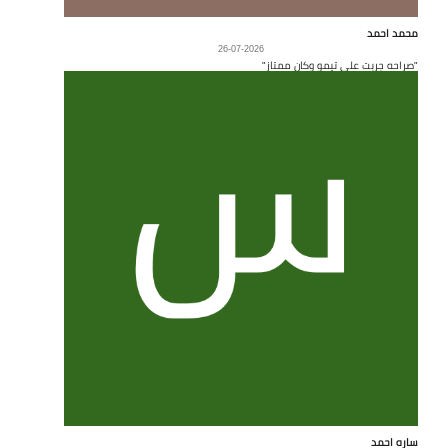
محمد احمد
26-07-2026
"صراحه جربت على تيمو وكان ممتاز"
ساره احمد