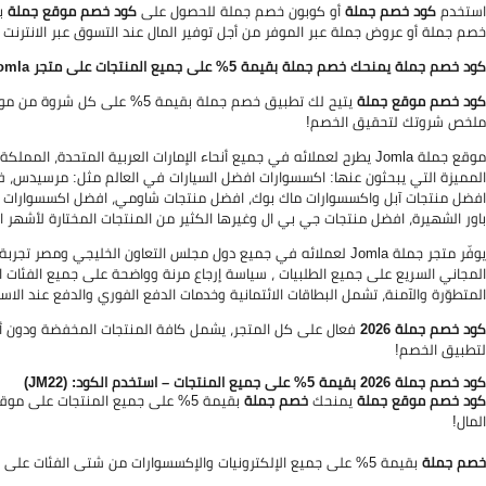
استخدم
كود خصم جملة
أو كوبون خصم جملة للحصول على
كود خصم موقع جملة
خصم جملة أو عروض جملة عبر الموفر من أجل توفير المال عند التسوق عبر الانترنت افضل 
كود خصم جملة يمنحك خصم جملة بقيمة 5% على جميع المنتجات على متجر Jomla – استخدم كود جملة (JM22) في ملخص طلبيتك!
كود خصم موقع جملة
يتيح لك تطبيق خصم جملة بقيمة 5% على كل شروة من موقع Jomla دون أي حد أدنى للإنفاق – انسخ كوبون جملة
ملخص شروتك لتحقيق الخصم!
موقع جملة Jomla يطرح لعملائه في جميع أنحاء الإمارات العربية المتحدة،
المميزة التي يبحثون عنها: اكسسوارات افضل السيارات في العالم مثل: مرسيدس، في
افضل منتجات آبل واكسسوارات ماك بوك، افضل منتجات شاومي، افضل اكسسوارات و
باور الشهيرة، افضل منتجات جي بي ال وغيرها الكثير من المنتجات المختارة لأشهر الع
يوفّر متجر جملة Jomla لعملائه في جميع دول مجلس التعاون الخليجي
المتطوّرة والآمنة، تشمل البطاقات الائتمانية وخدمات الدفع الفوري والدفع عند الاست
كود خصم جملة 2026
فعال على كل المتجر، يشمل كافة المنتجات المخفضة ودون أ
لتطبيق الخصم!
كود خصم جملة 2026 بقيمة 5% على جميع المنتجات – استخدم الكود: (JM22)
كود خصم موقع جملة
يمنحك
خصم جملة
بقيمة 5% على جميع المنتجات على موقع Jomla – انسخ
المال!
خصم جملة
بقيمة 5% على جميع الإلكترونيات والإكسسوارات من شتى الفئات على متجر جملة Jomla ، يشمل المنتجات المخفضة.