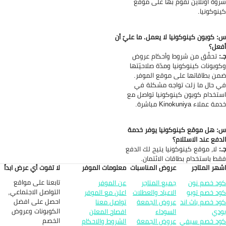
وة اونلاين تقوم بها على موقع
نوكونيا.
 كوبون كينوكونيا لا يعمل. ما عليّ أن
عل؟
:
تحقَّق من شروط وأحكام عروض
وبونات كينوكونيا ومدّة صلاحيّتها
ن بطاقاتها على موقع الموفر.
 حال ما زلت تواجه مشكلة في
تخدام كوبون كينوكونيا تواصل مع
 عملاء Kinokuniya مباشرة.
 هل موقع كينوكونيا يوفر خدمة
دفع عند الاستلام؟
:
لا، موقع كينوكونيا يتيح لك الدفع
ط باستخدام بطاقات الائتمان.
هر المتاجر
عروض المناسبات
معلومات الموفر
لا تفوت أي عرض ابداً
تابعنا على مواقع
د خصم نون
جميع المتاجر
عن الموفر
التواصل الاجتماعي,
د خصم تويو
الاعياد والعطلات
اعلن مع الموفر
احصل على افضل
د خصم باث اند
عروض الجمعة
تواصل معنا
الكوبونات وعروض
دي
السوداء
افصاح المعلن
الخصم
د خصم سيفي
عروض الجمعة
الشروط والاحكام