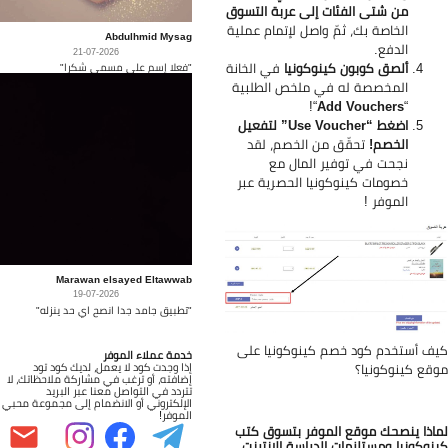
من شتى الفئات إلى عربة التسوق
الخاصة بك، ثمّ واصل لإتمام عملية
Abdulhmid Mysag
الدفع.
21-07-2026
ألصق كوبون كينوكونيا
في الخانة
"فعلا إسم على مسمى شكرا"
المخصصة له في ملخص الطلبية
“!
Add Vouchers
“
اضغط “Use Voucher” لتفعيل
الخصم!
تحقّق من الخصم، لقد
نجحت في توفير المال مع
خصومات كينوكونيا الحصرية عبر
الموفر
!
Marawan elsayed Eltawwab
19-07-2026
"تطبيق جامد جدا انصح اي حد ينزله"
ف أستخدم كود خصم كينوكونيا على
خدمة عملاء الموفر
إذا وجدت كود لا يعمل، لديك كود تود
قع كينوكونيا؟
إضافته، أو ترغب في مشاركة ملاحظاتك، لا
تتردد في التواصل معنا عبر البريد
الإلكتروني أو الانضمام إلى مجموعة محبي
الموفر!
اذا ينصحك موقع الموفر بتسوق كتب
نوكونيا ومستلزمات الدراسة الإنترنت