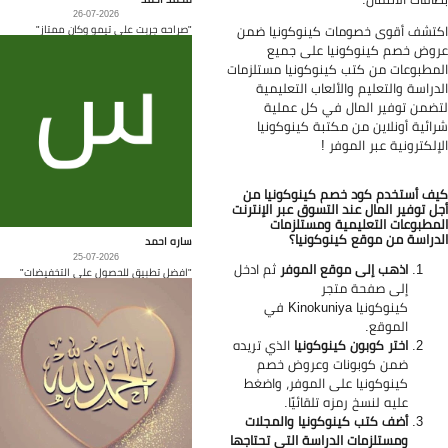
26-07-2026
"صراحه جربت على تيمو وكان ممتاز"
تشف أقوى خصومات كينوكونيا ضمن
وض خصم كينوكونيا على جميع
مطبوعات من كتب كينوكونيا مستلزمات
دراسة والتعليم والألعاب التعليمية
ضمن توفير المال في كل عملية
ائية أونلاين من مكتبة كينوكونيا
إلكترونية عبر الموفر !
ف أستخدم كود خصم كينوكونيا من
ل توفير المال عند التسوق عبر الإنترنت
مطبوعات التعليمية ومستلزمات
دراسة من موقع كينوكونيا؟
ساره احمد
25-07-2026
اذهب إلى موقع الموفر
ثم ادخل
"افضل تطبيق للحصول على التخفيضات"
إلى صفحة متجر
كينوكونيا
Kinokuniya في
الموقع.
اختر كوبون كينوكونيا
الذي تريده
ضمن كوبونات وعروض خصم
كينوكونيا على الموفر، واضغط
عليه لنسخ رمزه تلقائيًا.
أضف كتب كينوكونيا والمجلات
ومستلزمات الدراسة التي تحتاجها