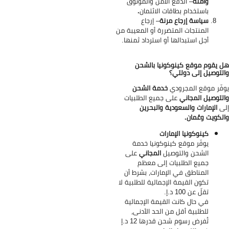
وآمنة
– الدفع الآمن والموثوق
باستخدام بطاقات الائتمان
.
سياسة إرجاع مرنة
– إرجاع
المنتجات المتضررة أو المعيبة من
أجل استبدالها أو استرداد ثمنها.
 يقوم موقع كينوكونيا بالشحن
لتوصيل إلى دولتي؟
فّر موقع المجرودي
خدمة الشحن
لتوصيل المجاني
على جميع الطلبيات
ى
الإمارات والسعودية والبحرين
لكويت وعُمان.
كينوكونيا الإمارات
يوفّر موقع كينوكونيا خدمة
الشحن والتوصيل
المجاني
على
جميع الطلبيات إلى معظم
المناطق في الإمارات، بشرط أن
تكون القيمة الإجمالية للطلبية لا
تقلّ عن 100 د.إ.
في حال كانت القيمة الإجمالية
للطلبية أقل من الحد الأدنى،
تُفرض رسوم شحن قدرها 12 د.إ