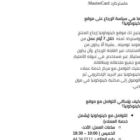
ماستركارد MasterCard.
 هي سياسة الإرجاع على موقع
نوكونيا؟
يح لك موقع كينوكونيا إرجاع المنتج
سترداد ثمنه
خلال 7 أيام عمل
من
عد توصيله ، بشرط ألّا يكون من
منتجات غير القابلة للإرجاع، وأن يكون
يمًا، غير مستخدم، في عبوته الأصلية،
 جميع ملحقاته وبطاقاته.
يك التواصل مع مركز خدمة عملاء
نوكونيا عبر البريد الإلكتروني ثم
وصول إلى مكتبة كينوكونيا في مول
ي.
ف بإمكاني التواصل مع موقع
نوكونيا؟
للتواصل مع كينوكونيا (يشمل
خدمة العملاء)
:
ساعات العمل: الأحد-
الخميس | 10:00 – 18:30
رقم الهاتف:
0111 34 44