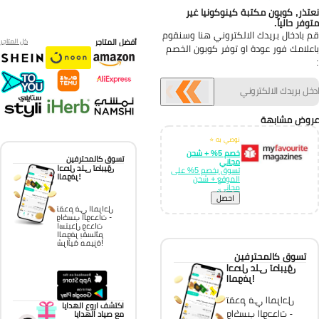
تذر, كوبون مكتبة كينوكونيا غير
وفر حالياً.
 بادخال بريدك الالكتروني هنا وسنقوم
أفضل المتاجر
كل المتاجر
علامك فور عودة او توفر كوبون الخصم
وض مشابهة
نوصي به ⭐
خصم 5% + شحن
تسوق كالمحترفين
مجاني
احصل على تطبيق
تسوق بخصم 5% على
الموفر!
الموقع + شحن
مجاني.
احصل
تقدم في المراحل
واكسب الوحدات -
استبدل وحدات
الموفر بقسائم
شرائية مميزة!
تسوق كالمحترفين
احصل على تطبيق
الموفر!
تقدم في المراحل
اكتشف اروع الهدايا
واكسب الوحدات -
مع صياد الهدايا