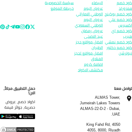
د خصم
البيضاء
سياسة الخصوصية
زورلد
عروض اليوم
خريطة الموقع
د خصم بوكينج
الوطني الاماراتي
د خصم علي
عروض اليوم
سبرس
الوطني السعودي
د خصم اي
عروض رمضان
رب
عيد الاضحى
د خصم نمشي
افضل مواقع حجز
د خصم دكتور
الطيران
وترشن
افضل مواقع لحجز
الفنادق
اضافة كروم
مكتشف الاكواد
اصل معنا
حمل التطبيق مجاناً,
الان!
ALMAS Tower,
اكواد خصم, عروض
Jumeirah Lakes Towers
حصرية, جوائز قيمة
ALMAS-22-D-2 - Dubai,
UAE.
4050 King Fahd Rd,
4055, 8000, Riyadh