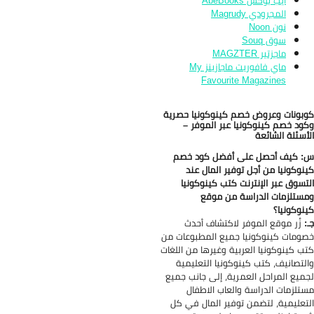
ايب بوكس AbeBooks
المجرودي Magrudy
نون Noon
سوق Souq
ماجزتير MAGZTER
ماي فافوريت ماجازينز My
Favourite Magazines
بونات وعروض خصم كينوكونيا حصرية
ود خصم كينوكونيا عبر الموفر –
أسئلة الشائعة
 كيف أحصل على أفضل كود خصم
نوكونيا من أجل توفير المال عند
تسوق عبر الإنترنت كتب كينوكونيا
ستلزمات الدراسة من موقع
نوكونيا؟
:
زُر موقع الموفر لاكتشاف أحدث
ومات كينوكونيا جميع المطبوعات من
ب كينوكونيا العربية وغيرها من اللغات
لتصانيف، كتب كينوكونيا التعليمية
ميع المراحل العمرية، إلى جانب جميع
تلزمات الدراسة والعاب الاطفال
تعليمية، لتضمن توفير المال في كل