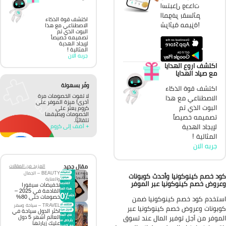
استبدل وحدات
الموفر بقسائم
اكتشف قوة الذكاء
شرائية مميزة!
الاصطناعي مع هذا
البوت الذي تم
تصميمه خصيصاً
لإيجاد الهدية
المثالية !
جربه الان
اكتشف اروع الهدايا
مع صياد الهدايا
وفّر بسهولة
اكتشف قوة الذكاء
لا تفوت الخصومات مرة
الاصطناعي مع هذا
أخرى! ميزة الموفر على
البوت الذي تم
كروم يعثر على
الخصومات ويطبقها
تصميمه خصيصاً
تلقائيًا.
لإيجاد الهدية
+ أضف إلى كروم
المثالية !
جربه الان
مقال جديد
المزيد من المقالات
BEAUTY – الجمال
د خصم كينوكونيا وأحدث كوبونات
والعناية
روض خصم كينوكونيا عبر الموفر
تخفيضات سيفورا
القادمة في 2025 –
خصومات حتى 80%
تخدم كود خصم كينوكونيا ضمن
TRAVEL – سياحة وسفر
بونات وعروض خصم كينوكونيا عبر
اكثر الدول سياحة في
العالم أشهر 5 دول
موفر من أجل توفير المال عند تسوق
عليك زيارتها