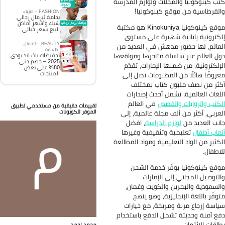
ب كينوكونيا والمجلات ولوازم المدرسة
لقرطاسية من موقع كينوكونيا!
FASHION – الازياء
بجامة ثيرمال رجالي
شيك وأشهر أماكن
موقع كينوكونيا Kinokuniya هو مكتبة
البيع بسعر خيالي
كترونية يابانية شهيرة على مستوى
BEAUTY – الجمال
عالم، لها حضور مدهش في العديد من
والعناية
ل العالم عبر سلسلة متاجرها ومواقعها
تخفيضات باث اند بودي
2025 – خصم حتى
إلكترونية، من ضمنها الإمارات، تقدّم
80% على بعض
المنتجات
روضًا هائلًا من المطبوعات تصل إلى
ثر من نصف مليون كتاب بمختلف
لغات العالمية، تشمل أحدث إصدارات
كتب والروايات والقصص
في العالم
تقييمات حقيقية من مستخدمي تطبيق
الموفر للكوبونات
عربي، أكثر من ألف مجلة عالمية، إلى
نب العديد من
لوازم الدراسة
، افضل
عاب أطفال
تعليمية وتثقيفية وغيرها
كثير من الواد التعليمية ومواد المطالعة
اطفال.
قع كينوكونيا يوفّر خدمة الشحن
لتوصيل المجاني إلى الإمارات
لسعودية والبحرين والكويت وعُمان،
وفّر باللغة الإنجليزية، وهو ينهج
اسة إرجاع مرنة ومريحة، مع خيارات
ع آمنة وحديثة تشمل الدفع باستخدام
اقات الائتمان.
محمد احمد