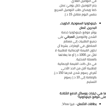
في التوصيل العادي.
يتم التوصيل خلال يوميّ عمل.
كما ويمكن طلب التوصيل السريع
بنفس اليوم مقابل 15 د.إ.
كينوكونيا السعودية، الكويت،
البحرين، عُمان
يوفّر موقع كينوكونيا خدمة
الشحن والتوصيل
المجاني
على
جميع الطلبيات إلى معظم
المناطق في الإمارات، بشرط أن
تكون القيمة الإجمالية للطلبية لا
تقلّ عن 1000 د.إ أو ما يعادلها
بالعملة المحلية.
في حال كانت القيمة الإجمالية
للطلبية أقل من الحد الأدنى،
تُفرض رسوم شحن قدرها 150 د.إ،
بالإضافة إلى 10 د.إ رسوم
التسليم.
 هي خيارات ووسائل الدفع المُتاحة
ى موقع كينوكونيا؟
بطاقات الائتمان
– فيزا Visa،