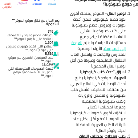
 موقع كينوكونيا؟
انستجرام
تيليغرام
فيسبوك
البريد
الكتروني
توفير المال
– الموفر يمنحك أقوى
كود خصم كينوكونيا ضمن أحدث
وفر المال من خلال موقع الموفر™
السعودية.
كوبونات وعروض خصم كينوكونيا
على كتب كينوكونيا بشتى
748
كوبونات الخصم وعروض التخفيضات
اللغات المفضلة لديك، جميع
المتاحة على موقع الموفر™.
مستلزمات الدراسة ولوازم
العودة
1,304
المتاجر التي تقدم كوبونات وعروض
إلى المدرسة
، الأزياء الرسمية
على موقع الموفر™.
للمدارس والجامعات وافضل العاب
5,519
عدد الموفرين الشهري عبر موقع
الاطفال التعليمية وغيرها من أجل
الموفر™.
16.02%
توفير المال المحقق!
قيمة الخصومات المتوسطة التي
تسوّق أحدث كتب كينوكونيا
يحصل عليها مستخدمو موقع
الموفر™.
العربية
– موقع كينوكونيا يطرح
أحدث الإصدارات في العالم العربي
من مختلف التصانيف، تشمل كتب
كينوكونيا والقصص والروايات
وكتب كينوكونيا التعليمية
وغيرها لمختلف الأجيال.
لا تفوّت أقوى خصومات كينوكونيا
عبر الموفر لتدفع أقل بكثير عند
شرائك الكتب العربية المفضلة
لديك وتوفّر المال!
كتب ومجلات بمختلف اللغات