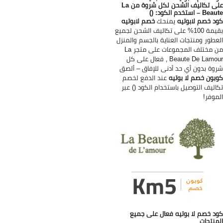
على تكاليف الشحن لكل شروة من La
B – استخدم الكود: ()
د خصم لابوتيه
يمنحك
خصم لابوتيه
بقيمة 100% على تكاليف الشحن لجميع
عطور ومنتجات العناية بالجسم والمنزل
من مختلف المجموعات على متجر La
Beaute De Lamour ، فعال على كل
وة بدون أي حد أدنى للإفاق – ألصق
بون خصم لا بوتيه
عند الدفع لخصم
اليف التوصيل باستخدام الكود () عبر
موفر!
د خصم لا بوتيه فعال على جميع
منتجات