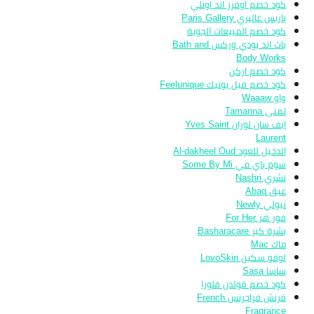
كود خصم اوفرز اند اونلي
باريس غاليري Paris Gallery
كود خصم المبيعات الجوية
باث اند بودي وركس Bath and
Body Works
كود خصم اركن
كود خصم فيل يونيك Feelunique
واو Waaaw
تمنى Tamanna
ايف سان لوران Yves Saint
Laurent
الدخيل للعود Al-dakheel Oud
سوم باي مي Some By Mi
نشري Nashri
عبق Abaq
نيولي Newly
فور هر For Her
بشرة كير Basharacare
ماك Mac
لوفو سكين LovoSkin
ساسا Sasa
كود خصم قولدن فلورا
فرنش فراجرنس French
Fragrance