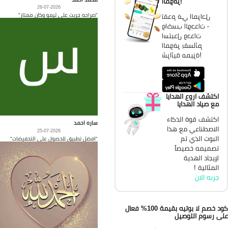
الموفر!
26-07-2026
"صراحه جربت على تيمو وكان ممتاز"
تقدم في المراحل
واكسب الوحدات -
استبدل وحدات
الموفر بقسائم
شرائية مميزة!
اكتشف اروع الهدايا
مع صياد الهدايا
اكتشف قوة الذكاء
ساره احمد
الاصطناعي مع هذا
25-07-2026
البوت الذي تم
"افضل تطبيق للحصول على التخفيضات"
تصميمه خصيصاً
لإيجاد الهدية
المثالية !
جربه الان
كود خصم لا بوتيه بقيمة 100% فعال
ى رسوم التوصيل