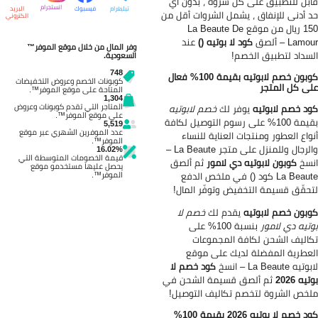
بل للتطبيق على كل شروة ، بدون أي
انستجرام
تيليغرام
فيسبوك
البريد
 أدنى للإنفاق ، يشمل الشروات أقل من
الكتروني
150 ريال من موقع La Beaute De
Lam – ألصق
كود لا بوتيه ()
عند
وفر المال من خلال موقع الموفر™
سداد لتطبيق الخصم!
السعودية.
748
كوبون خصم لابوتيه بقيمة 100% فعال
كوبونات الخصم وعروض التخفيضات
ى كل المتجر
المتاحة على موقع الموفر™.
1,304
المتاجر التي تقدم كوبونات وعروض
د خصم لابوتيه
يوفر لك
خصم لابوتيه
على موقع الموفر™.
بقيمة 100% على رسوم التوصيل لكافة
5,519
عدد الموفرين الشهري عبر موقع
واع العطور ومنتجات العناية للنساء
الموفر™.
والرجال وللمنزل على متجر La Beaute –
16.02%
قيمة الخصومات المتوسطة التي
سخ
كوبون لابوتيه دي لامور
ثم ألصق
يحصل عليها مستخدمو موقع
La Beaute كود () في ملخص الدفع
الموفر™.
حقّق قسيمة التخفيض وتوفّر المال!
بون خصم لابوتيه
يقدم لك
خصم لا
تيه دي لامور
بنسبة 100% على
اليف الشحن لكافة المجموعات
عطرية المفضلة لديك على موقع
يه La Beaute – انسخ
كود خصم لا
يه 2026
ثم ألصق قسيمة الشحن في
خص الشروة لتخصم تكاليف التوصيل!
كود خصم لا بوتيه 2026 بقيمة 100%