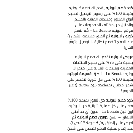
د خصم لابوتيه
يقدم لك
خصم لا بوتيه
بقيمة 100% على رسوم التوصيل لجميع
واع العطور ومنتجات العناية بالجسم
لمنزل من مختلف المجموعات على
 لابوتيه La Beaute – قُم بنسخ
بون لابوتيه
ثم ألصق قسيمة الشحن ()
د الدفع لتخصم تكاليف التوصيل وتوفّر
مال!
وض لابوتيه
تقدم لك خصم لابوتيه
بنسبة حتى 75% على جميع المنتجات
عطرية ومنتجات العناية على متجر لا
La Beaute – ألصق
قسيمة لابوتيه
بقيمة 100% على كل شروة لتخصم على
ن مجاني بمساعدة
كود لابوتيه ()
عبر
موفر!
د خصم لابوتيه دي لامور
بقيمة 100%
ال على كل عملية شرائية من لا بوتيه
اون لاين La Beaute ، بدون أي حد أدنى
إنفاق – انسخ
كوبون خصم لابوتيه
ثم
رص على إلصاق
رمز قسيمة الشحن ()
د إتمام عملية الدفع لتحصل على شحن