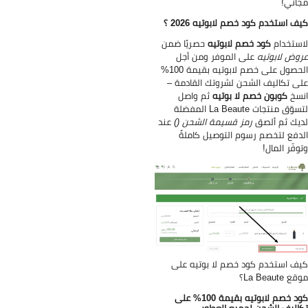
اني!
ف استخدم كود خصم لابوتيه 2026 ؟
ستخدام
كود خصم لابوتيه
حصريًا ضمن
وض لابوتيه
على الموفر ومن أجل
الحصول على خصم لابوتيه بقيمة 100%
ى تكاليف الشحن لشروتك القادمة –
سخ
كوبون خصم لا بوتيه
ثم واصل
لتسوّق منتجات La Beaute المفضلة
يك ثم ألصق
رمز قسيمة الشحن ()
عند
دفع لتخصم رسوم التوصيل كاملةً
وفّر المال!
ف استخدم كود خصم لا بوتيه على
 La Beaute؟
كود خصم لابوتيه بقيمة 100% على