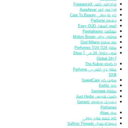
فراجرانس اكس FragranceX
اورا فور ايفر Aura4ever
كير تو بيوتي Care To Beauty
برفيوم Perfume
العود السهل Easy OUD
بنهالغنز Penhaligons
مولتون براون Molton Brown
عود ميلانو Oud Milano
عطور 7/24 7/24 Perfumes
شوب جلوبال 24 في 7 Shop
Global 24×7
ذا كوكو The Kukoo
عطور دي اكس بي Perfume
DXB
سويت كير SweetCare
كيلز Kiehls
ساماوا Samawa
جاست هيربس Just Herbs
جينيريك بيرفيوم Generic
Perfumes
عبق Abaq
كود خصم شاين بيوتي
خيوط الزعفران Saffron Threads