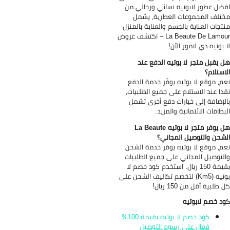
ضل عطور لابوتيه نسائي ورجالي من
تلف المجموعات العطرية، يشمل
تجات العناية بالجسم والعناية بالمنزل
La Beaute De Lamour – اكتشف عروض
 بوتيه دي لامور الآن!
 يقبل متجر لا بوتيه الدفع عند
استلام؟
م، موقع لا بوتيه يوفّر خدمة الدفع
دا عند الاستلام على جميع الطلبيات،
لإضافة إلى خيارات دفع أخرى تشمل
بطاقات الائتمانية والمزيد.
هل يوفر متجر لا بوتيه La Beaute
شحن والتوصيل المجاني؟
م، موقع لا بوتيه يوفر خدمة الشحن
لتوصيل المجاني على جميع الطلبيات
بقيمة 150 ريال. استخدم كود خصم لا
بوتيه (Km5) لتخصم تكاليف الشحن على
 طلبية أقل من 150 ريال!
د خصم لابوتيه
كود خصم لا بوتيه بقيمة 100%
فعال على رسوم التوصيل