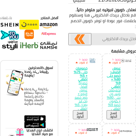
تذر, كوبون لابوتيه غير متوفر حالياً.
 بادخال بريدك الالكتروني هنا وسنقوم
أفضل المتاجر
كل المتاجر
علامك فور عودة او توفر كوبون الخصم
وض مشابهة
جديد ✨
جديد ✨
لا تفوت 🔥
لا تفوت 🔥
تسوق كالمحترفين
عروض
خصومات
احصل على تطبيق
الصيف:
حتى 75%
الموفر!
خصم حتى
+ 5%
80% +
إضافي
9%
حصريًا!
إضافي
أفضل
تقدم في المراحل
تخفيضات
عروض
واكسب الوحدات -
نايس ون
اليوم +
استبدل وحدات
حتى 80%
كود خصم
الموفر بقسائم
+ كوبون
باث اند
شرائية مميزة!
خصم 9%
بودي 5%
إضافي
إضافي
إِنسخ
إِنسخ
الكود
الكود
جديد ✨
جديد ✨
اكتشف اروع الهدايا
لا تفوت 🔥
لا تفوت 🔥
مع صياد الهدايا