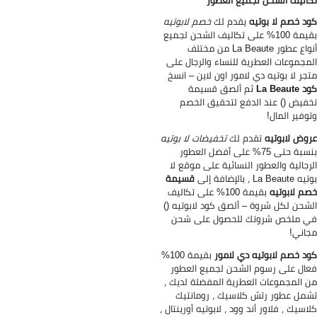
اليف الشحن لجميع العطور
د خصم لا بوتيه
يقدم لك
خصم لابوتيه
بقيمة 100% على تكاليف الشحن لجميع
أنواع عطور La Beaute من مختلف
مجموعات العطرية للنساء والرجال على
جر لا بوتيه دي لامور اون لاين – انسخ
La Beaut
ثم ألصق قسيمة
فيض () عند الدفع لتحقيق الخصم
وفير المال!
وض لابوتيه
تقدم لك
تخفيضات لا بوتيه
بنسبة حتى 75% على أفضل العطور
رجالية والعطور النسائية على موقع لا
La Beau ، بالإضافة إلى
قسيمة
م لابوتيه
بقيمة 100% على تكاليف
شحن لكل شروة – ألصق كود لابوتيه ()
 ملخص شروتك للحصول على شحن
اني!
د خصم لابوتيه دي لامور
بقيمة 100%
ال على رسوم الشحن لجميع العطور
 المجموعات العطرية المفضلة لديك ،
مل عطور رتش كلاسيك ، رومانتيك
اسيك ، فلاور أند وود ، لابوتيه أورينتال ،