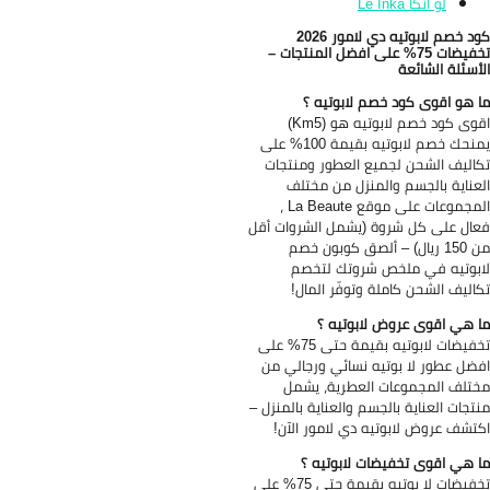
لو انكا Le Inka
كود خصم لابوتيه دي لامور 2026
تخفيضات 75% على افضل المنتجات –
أسئلة الشائعة
 هو اقوى كود خصم لابوتيه ؟
اقوى كود خصم لابوتيه هو (Km5)
يمنحك خصم لابوتيه بقيمة 100% على
اليف الشحن لجميع العطور ومنتجات
عناية بالجسم والمنزل من مختلف
المجموعات على موقع La Beaute ،
ال على كل شروة (يشمل الشروات أقل
من 150 ريال) – ألصق كوبون خصم
بوتيه في ملخص شروتك لتخصم
اليف الشحن كاملة وتوفّر المال!
 هي اقوى عروض لابوتيه ؟
تخفيضات لابوتيه بقيمة حتى 75% على
ضل عطور لا بوتيه نسائي ورجالي من
تلف المجموعات العطرية، يشمل
تجات العناية بالجسم والعناية بالمنزل –
تشف عروض لابوتيه دي لامور الآن!
 هي اقوى تخفيضات لابوتيه ؟
تخفيضات لا بوتيه بقيمة حتى 75% على