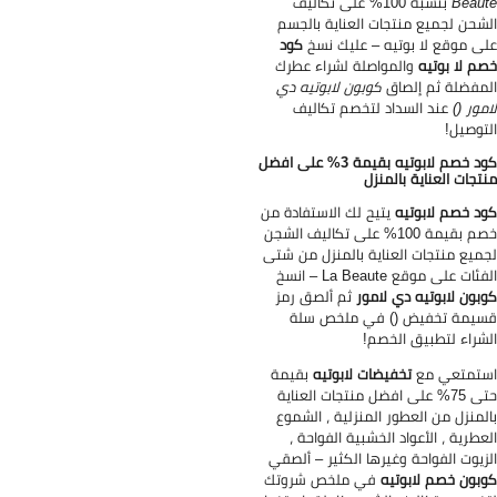
Beau
بنسبة 100% على تكاليف
شحن لجميع منتجات العناية بالجسم
ى موقع لا بوتيه – عليك نسخ
كود
م لا بوتيه
والمواصلة لشراء عطرك
مفضلة ثم إلصاق
كوبون لابوتيه دي
مور ()
عند السداد لتخصم تكاليف
توصيل!
كود خصم لابوتيه بقيمة 3% على افضل
تجات العناية بالمنزل
د خصم لابوتيه
يتيح لك الاستفادة من
خصم بقيمة 100% على تكاليف الشجن
ميع منتجات العناية بالمنزل من شتى
ئات على موقع La Beaute – انسخ
بون لابوتيه دي لامور
ثم ألصق رمز
يمة تخفيض () في ملخص سلة
شراء لتطبيق الخصم!
تمتعي مع
تخفيضات لابوتيه
بقيمة
حتى 75% على افضل منتجات العناية
لمنزل من العطور المنزلية ، الشموع
عطرية ، الأعواد الخشبية الفواحة ،
زيوت الفواحة وغيرها الكثير – ألصقي
بون خصم لابوتيه
في ملخص شروتك