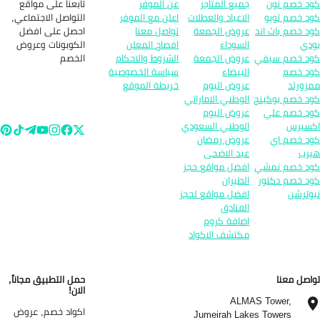
تابعنا على مواقع
د خصم نون
جميع المتاجر
عن الموفر
التواصل الاجتماعي,
د خصم تويو
الاعياد والعطلات
اعلن مع الموفر
احصل على افضل
د خصم باث اند
عروض الجمعة
تواصل معنا
الكوبونات وعروض
دي
السوداء
افصاح المعلن
الخصم
د خصم سيفي
عروض الجمعة
الشروط والاحكام
د خصم
البيضاء
سياسة الخصوصية
زورلد
عروض اليوم
خريطة الموقع
د خصم بوكينج
الوطني الاماراتي
د خصم علي
عروض اليوم
سبرس
الوطني السعودي
د خصم اي
عروض رمضان
رب
عيد الاضحى
د خصم نمشي
افضل مواقع حجز
د خصم دكتور
الطيران
وترشن
افضل مواقع لحجز
الفنادق
اضافة كروم
مكتشف الاكواد
اصل معنا
حمل التطبيق مجاناً,
الان!
ALMAS Tower,
اكواد خصم, عروض
Jumeirah Lakes Towers