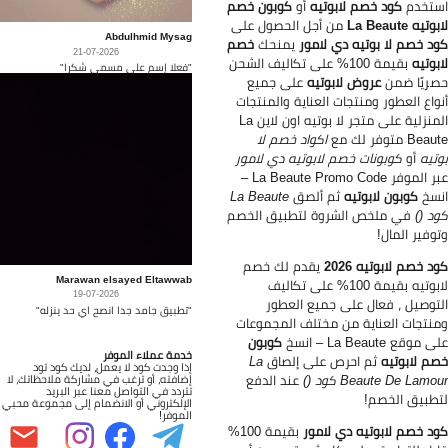
تخدم
كود خصم لابوتيه
أو
كوبون خصم
تيه La Beaute
من أجل الحصول على
Abdulhmid Mysag
د خصم لا بوتيه دي لامور
يمنحك
خصم
21-07-2026
بوتيه
بقيمة 100% على تكاليف الشحن
"فعلا إسم على مسمى شكرا"
ريًا ضمن
عروض لابوتيه
على جميع
واع العطور ومنتجات العناية والمنتجات
المنزلية على متجر لا بوتيه اون لاين La
Be متوفر لك مع
اكواد خصم لا
تيه
أو
كوبونات خصم لابوتيه دي لامور
عبر الموفر La Beaute Promo Code –
سخ
كوبون لابوتيه
ثم ألصق
La Beaute
د ()
في ملخص الشروة لتطبيق الخصم
وفير المال!
د خصم لابوتيه 2026
يقدم لك خصم
Marawan elsayed Eltawwab
لابوتيه بقيمة 100% على تكاليف
19-07-2026
توصيل ، فعال على جميع العطور
"تطبيق جامد جدا انصح اي حد ينزله"
نتجات العناية من مختلف المجموعات
موقع La Beaute – انسخ
كوبون
خدمة عملاء الموفر
م لابوتيه
ثم احرص على إلصاق
La
إذا وجدت كود لا يعمل، لديك كود تود
Beaute De Lamo كود ()
عند الدفع
إضافته، أو ترغب في مشاركة ملاحظاتك، لا
تتردد في التواصل معنا عبر البريد
طبيق الخصم!
الإلكتروني أو الانضمام إلى مجموعة محبي
الموفر!
د خصم لابوتيه دي لامور
بقيمة 100%