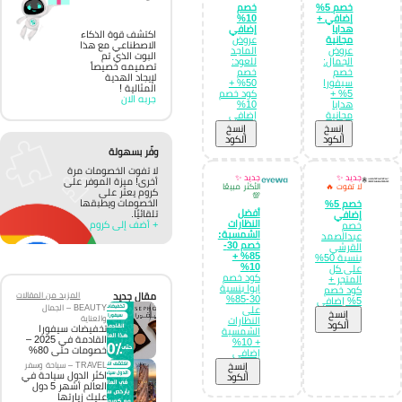
خصم 5%
خصم
إضافي +
10%
هدايا
إضافي
اكتشف قوة الذكاء
مجانية
عروض
الاصطناعي مع هذا
عروض
الماجد
البوت الذي تم
الجمال:
للعود:
تصميمه خصيصاً
خصم
خصم
لإيجاد الهدية
سيفورا
50% +
المثالية !
5% +
كود خصم
جربه الان
هدايا
10%
مجانية
إضافي
إِنسخ
إِنسخ
الكود
الكود
وفّر بسهولة
لا تفوت الخصومات مرة
جديد ✨
جديد ✨
أخرى! ميزة الموفر على
لا تفوت 🔥
الأكثر مبيعًا
كروم يعثر على
💯
الخصومات ويطبقها
خصم 5%
أفضل
تلقائيًا.
إضافي
النظارات
+ أضف إلى كروم
خصم
الشمسية:
عبدالصمد
خصم 30-
القرشي
85% +
بنسبة 50%
10%
على كل
كود خصم
المتجر +
ايوا بنسبة
كود خصم
مقال جديد
المزيد من المقالات
30-85%
5% إضافي
BEAUTY – الجمال
على
إِنسخ
والعناية
النظارات
الكود
تخفيضات سيفورا
الشمسية
القادمة في 2025 –
+ 10%
خصومات حتى 80%
إضافي
TRAVEL – سياحة وسفر
إِنسخ
اكثر الدول سياحة في
الكود
العالم أشهر 5 دول
عليك زيارتها