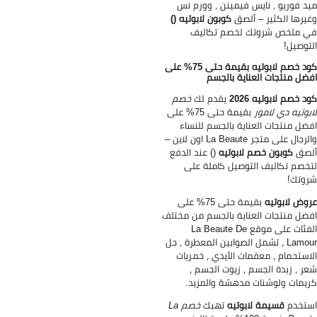
د فوريو ، نايس فيمينن ، وورم نس
يرها الكثير – ألصق
كوبون لابوتيه ()
 ملخص شروتك لخصم تكاليف
توصيل!
كود خصم لابوتيه بقيمة حتى 75% على
ضل منتجات العناية بالجسم
د خصم لابوتيه 2026
يقدم لك
خصم
بوتيه دي لامور
بقيمة حتى 75% على
ضل منتجات العناية بالجسم للنساء
والرجال على متجر La Beaute اون لاين –
لصق
كوبون خصم لابوتيه
() عند الدفع
خصم تكاليف التوصيل كاملة على
وتك!
وض لابوتيه
بقيمة حتى 75% على
ضل منتجات العناية بالجسم من مختلف
الفئات على موقع La Beaute De
Lamour ، تشمل الصوابين المعطرة ، جل
استحمام ، معقمات الأيدي ، خمريات
ر ، زبدة الجسم ، زيوت الجسم ،
يمات ولوشنات مدهشة والمزيد.
تخدم
قسيمة لابوتيه
تهبك
خصم La