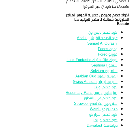
خصمي تكاليف الشحن كاملة باستخدام
La Bea كود ()
عبر الموفر!
واد خصم وعروض حصرية الموفر لمتاجر
الكترونية مماثلة لـ متجر لابوتيه La
Beau
كود خصم نايس ون
عبد الصمد القرشي Abdul
Samad Al Qurashi
وجوه Faces
فوريو Foreo
لووك فانتاستيك Look Fantastic
سيفورا Sephora
سلفيوم Selvium
العربية للعود Arabian Oud
سويس اربيان Swiss Arabian
كود خصم اورينا
روز ماري باريس Rosemary Paris
كود خصم في للعطور
ستروبري نت Strawberrynet
متجر وردي Wardi
كود خصم اسراركو
كود خصم دريمز
دوافاست Dawafast