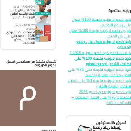
FASHION – الازياء
ابط مختصرة
بجامة ثيرمال رجالي
شيك وأشهر أماكن
البيع بسعر خيالي
كود خصم لا بوتيه بقيمة 100% فعال
ى رسوم التوصيل
BEAUTY – الجمال
والعناية
كوبون خصم لابوتيه بقيمة 100% فعال
تخفيضات باث اند بودي
ى كل المتجر
2025 – خصم حتى
80% على بعض
د خصم لا بوتيه فعال على جميع
المنتجات
منتجات
ف استخدم كود خصم لابوتيه 2026 ؟
كود خصم لابوتيه بقيمة 100% على
تقييمات حقيقية من مستخدمي تطبيق
اليف الشحن لجميع العطور
الموفر للكوبونات
كود خصم لابوتيه بقيمة حتى 75% على
ضل منتجات العناية بالجسم
كود خصم لابوتيه بقيمة 3% على افضل
تجات العناية بالمنزل
كود خصم لابوتيه دي لامور 2026
تخفيضات 75% على افضل المنتجات –
أسئلة الشائعة
تسوق كالمحترفين
احصل على تطبيق
محمد احمد