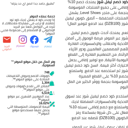
د خصم ليفل شوز
يمنحك خصم 10%
"تطبيق جامد جدا انصح اي حد ينزله"
افي على جميع المنتجات الموسومة
بنجمة على متجر Level Shoes، يشمل
خدمة عملاء الموفر
منتجات المخفضة – ألصق كوبون ليفيل
إذا وجدت كود لا يعمل، لديك كود تود
D) عند الدفع لتوفير المال!
إضافته، أو ترغب في مشاركة ملاحظاتك، لا
تتردد في التواصل معنا عبر البريد
الإلكتروني أو الانضمام إلى مجموعة محبي
م، يمنحك أحدث كوبون خصم ليفيل
الموفر!
ز عبر الموفر فرصة الوصول إلى أفضل
أحذية والحقائب والإكسسوارات الفاخرة
انستجرام
تيليغرام
فيسبوك
البريد
هم المصممين العالميين ودور الأزياء
الكتروني
رائدة، من التصاميم الفاخرة إلى القطع
يومية الأنيقة، مع توفير إضافي يجعل
وفر المال من خلال موقع الموفر™
تيارك أكثر قيمة. انسخ كود خصم ليفيل
السعودية.
ز ثم استخدمه عند الدفع، واستمتع
748
بخصم 10% على القطع المميزة
كوبونات الخصم وعروض التخفيضات
المتاحة على موقع الموفر™.
موسومة بنجمة ووفّر الكثير من المال
1,304
المتاجر التي تقدم كوبونات وعروض
يوم
على موقع الموفر™.
5,519
تخدم كود خصم ليفيل شوز عند تسوق
عدد الموفرين الشهري عبر موقع
الموفر™.
احذية والاكسسوارات المفضلة لديك
16.02%
واستمتع مع خصم إضافي نسبته 10%
قيمة الخصومات المتوسطة التي
يحصل عليها مستخدمو موقع
ال على كل شروة بمساعدة رمز
الموفر™.
ن (DZB100) تلصقه عند الدفع.
 تفوّت عروض ليفل شوز عبر الموفر