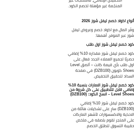
المنجّمة غير مؤهلة لخصم الكود.
واع اكواد خصم ليفل شوز 2026
ّر المال مع اكواد خصم وعروض ليفل
ز عبر الموفر، أهمها:
د خصم ليفل شوز اول طلب
كود خصم ليفل شوز مقداره 10% إضافي
ريًا لجميع العملاء الجدد فعال على
اول طلب بأي قيمة كانت – ألصق Level
Shoes كوبون (DZB100) في صفحة
سداد لتحقيق التخفيض.
كود خصم ليفل شوز الامارات بنسبة 10%
افي قابل للتطبيق على كل شروة من
Level S – انسخ الكود: (DZB100)
كود خصم ليفل شوز 10% إضافي
(DZB100) سارٍ على تشكيلات هائلة من
احذية والاكسسوارات لأشهر الماركات
ى المتجر تقوم بلصقه في ملخص
يبة التسوق لتطبّق الخصم.