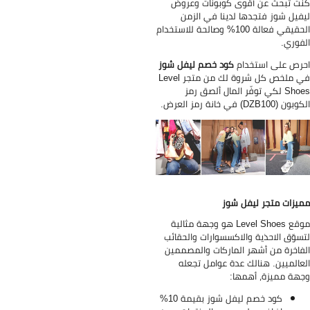
ت تبحث عن أقوى كوبونات وعروض
فيل شوز فتجدها لدينا في الزمن
الحقيقي فعالة 100% وصالحة للاستخدام
فوري.
رص على استخدام
كود خصم ليفل شوز
في ملخص كل شروة لك من متجر Level
Shoes لكي توفّر المال ألصق رمز
ن (DZB100) في خانة رمز العرض.
يزات متجر ليفل شوز
موقع Level Shoes هو وجهة مثالية
سوّق الاحذية والاكسسوارات والحقائب
فاخرة من أشهر الماركات والمصممين
عالميين. هنالك عدة عوامل تجعله
هة مميزة، أهمها:
كود خصم ليفل شوز بقيمة 10%