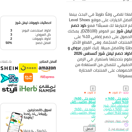
اذا تقضي وقتًا طويلاً في البحث بينما
أفضل الخيارات على موقع Level Shoes
احصائيات كوبونات ليفل شوز
 اختيارها لك مسبقًا؟ فمع
كود خصم
اكواد استخدمت اليوم:
3
فل شوز
عبر الموفر (DZB100)، يمكنك
كل العروض:
3
الحصول على خصم إضافي 10% على
اكواد كوبونات:
2
منتجات المنجّمة، وهي القطع الأكثر
افضل خصم:
50%
بًا والأفضل مبيعًا. إليك اقوى
عروض و
واد خصم ليفل شوز أغسطس 2026
وم بتحديثها باستمرار، في الزمن
أفضل المتاجر
كل المتاجر
حقيقي، لتتمكن من الاستفادة من
خصومات على المنتجات المختارة
هولة!
i
i
جديد ✨
لا تفوت 🔥
لا تفوت 🔥
خصم حتى 50% +
خصم حتى 50%:
10% إضافي
تسوّق واكسب كاش
تخفيضات ليفل شوز
باك
حتى 50% + كوبون
خصم حتى 50%:
تسوق كالمحترفين
خصم 10% إضافي
تسوّق واكسب كاش
احصل على تطبيق
باك
الموفر!
كوبون فعال وموثوق
العرض
احصل
آخر استخدام قبل 2
تقدم في المراحل