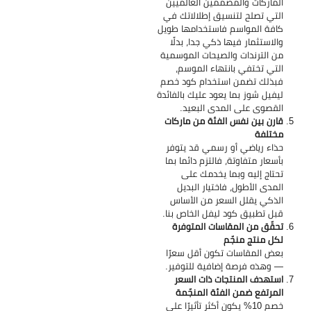
الماركات والمصممين العالميين
التي تصلح لتنسيق إطلالاتك في
كافة المواسم فاستخدامها طويل
والاستثمار فيها ذكي جدا، بدلًا
من الترندات والصيحات الموسمية
التي تختفي بانتهاء الموسم،
فبذلك تضمن استخدام كود خصم
ليفيل شوز بما يعود عليك بالفائدة
القصوى على المدى البعيد.
قارن بين نفس الفئة من ماركات
مختلفة
حذاء رياضي أو رسمي قد يتوفر
بأسعار متفاوتة، فالتزم دائما بما
تحتاج إليه وبما يخدمك على
المدى الأطول، فاختيار البديل
الذكي يقلل السعر من الأساس
قبل تطبيق كود ليفل الخاص بنا.
تحقّق من المقاسات المتوفرة
لكل منتج منجّم
بعض المقاسات تكون أقل سعرًا
— وهذه فرصة إضافية للتوفير.
استهدف المنتجات ذات السعر
المرتفع ضمن الفئة المنجّمة
خصم 10% يكون أكثر تأثيرًا على