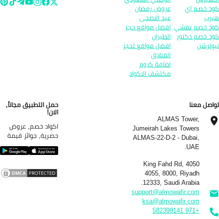
د خصم اي
عروض رمضان
رب
عيد الاضحى
د خصم نمشي
افضل مواقع حجز
د خصم دكتور
الطيران
وترشن
افضل مواقع لحجز
الفنادق
اضافة كروم
مكتشف الاكواد
اصل معنا
حمل التطبيق مجاناً,
الان!
ALMAS Tower,
اكواد خصم, عروض
Jumeirah Lakes Towers
حصرية, جوائز قيمة
ALMAS-22-D-2 - Dubai,
UAE.
4050 King Fahd Rd,
4055, 8000, Riyadh
12333, Saudi Arabia.
support@almowafir.com
ksa@almowafir.com
+971 582399141