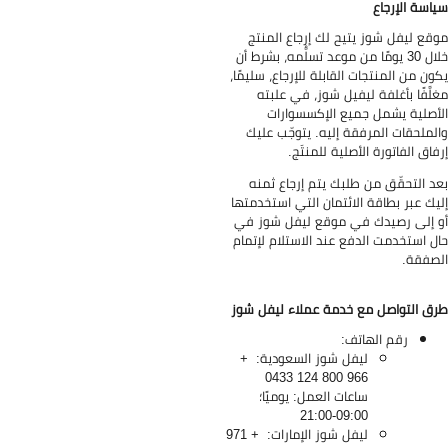
اسة الإرجاع
قع ليفل شوز يتيح لك إرجاع المنتج
خلال 30 يومًا من موعد تسلُّمه، بشرط أن
ون من المنتجات القابلة للإرجاع، سليمًا،
لَّفًا بأغلفة ليفيل شوز، في علبته
أصلية يشمل جميع الإكسسوارات
لملحقات المرفقة إليه. يتوجّب عليك
فاق الفاتورة الأصلية للمنتَج.
د التحقّق من طلبك يتم إرجاع ثمنه
يك عبر بطاقة الائتمان التي استخدمتها
 إلى رصيدك في موقع ليفل شوز في
ل استخدمت الدفع عند الاستلام لإتمام
صفقة.
ق التواصل مع خدمة عملاء ليفل شوز
رقم الهاتف:
ليفل شوز السعودية: +
966 800 124 0433
ساعات العمل: يوميًا؛
09:00-21:00
ليفل شوز الإمارات: + 971