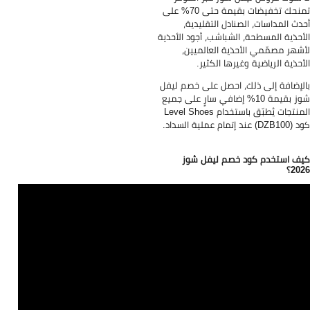
تمنحك تخفيضات بقيمة حتى 70% على
دث المداسات، الصنادل التقليدية،
أحذية المسطحة، الشباشب، أجود الأحذية
شهر مصمّمي الأحذية العالميين،
أحذية الرياضية وغيرها الكثير.
لإضافة إلى ذلك، احصل على خصم ليفل
شوز بقيمة 10% إضافي سارٍ على جميع
المنتجات يُطبّق باستخدام Level Shoes
D) عند إتمام عملية السداد.
ف استخدم كود خصم ليفل شوز
20؟