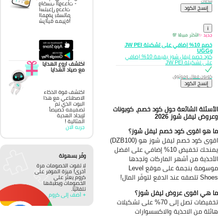
ساعات
واكسب الوحدات -
إِنسخ الكود
استبدل وحدات
الموفر بقسائم
شرائية مميزة!
i
جديد ✨
الأكثر مبيعًا 💯
خصم 10% إضافي على تشكيلة JW PEI
وUGG
كود خصم ليفل شوز بقيمة 10% إضافي
على تشكيلة JW PEI
اكتشف اروع الهدايا
مع صياد الهدايا
كوبون فعال وموثوق
إِنسخ الكود
اكتشف قوة الذكاء
الاصطناعي مع هذا
البوت الذي تم
أسئلة الشائعة حول كود خصم، كوبونات
تصميمه خصيصاً
لإيجاد الهدية
روض ليفل شوز 2026
المثالية !
جربه الان
 هو اقوى كود خصم ليفل شوز؟
اقوى كود خصم ليفل شوز هو (DZB100)
يمنحك تخفيض 10% إضافي على افضل
وفّر بسهولة
أحذية من أشهر الماركات وتجدها
لا تفوت الخصومات مرة
موسومة بنجمة على موقع Level
أخرى! ميزة الموفر على
صقه عند الدفع لتوفّر المال!
كروم يعثر على
الخصومات ويطبقها
تلقائيًا.
 هي اقوى عروض ليفل شوز؟
+ أضف إلى كروم
تخفيضات تصل إلى 70% على تشكيلات
ئلة من الاحذية والاكسسوارات