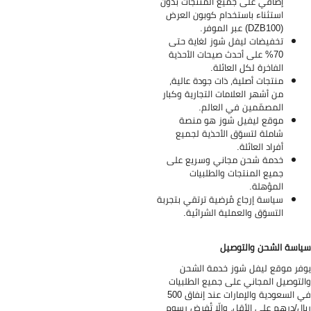
إضافي على جميع المنتجات بدون
استثناء باستخدام كوبون العرض
(DZB100) عبر الموفر.
تخفيضات ليفل شوز لغاية حتى
70% على أحدث صيحات الأحذية
الفاخرة لكل العائلة.
منتجات أصلية، ذات جودة عالية،
من أشهر العلامات التجارية وكبار
المصمّمين في العالم.
موقع ليفيل شوز هو منصة
شاملة لتسوّق الأحذية لجميع
أفراد العائلة.
خدمة شحن مجاني وسريع على
جميع المنتجات والطلبيات
المؤهلة.
سياسة إرجاع مُرضية ترتقي بتجربة
التسوّق والعملية الشرائية.
اسة الشحن والتوصيل
فر موقع ليفل شوز خدمة الشحن
لتوصيل المجاني على جميع الطلبيات
في السعودية والإمارات عند إنفاق 500
ال/درهم على الأقل، وإلّا تُفرض رسوم