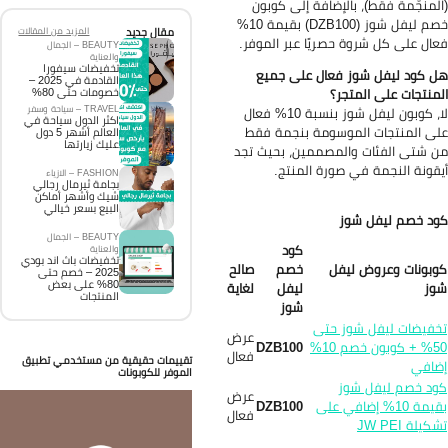
لمنجّمة فقط)، بالإضافة إلى كوبون
خصم ليفل شوز (DZB100) بقيمة 10%
مقال جديد
المزيد من المقالات
ال على كل شروة حصريًا عبر الموفر.
BEAUTY – الجمال
والعناية
تخفيضات سيفورا
 كود ليفل شوز فعال على جميع
القادمة في 2025 –
منتجات على المتجر؟
خصومات حتى 80%
TRAVEL – سياحة وسفر
لا، كوبون ليفل شوز بنسبة 10% فعال
اكثر الدول سياحة في
ى المنتجات الموسومة بنجمة فقط
العالم أشهر 5 دول
عليك زيارتها
 شتى الفئات والمصممين، بحيث تجد
قونة النجمة في صورة المنتج.
FASHION – الازياء
بجامة ثيرمال رجالي
شيك وأشهر أماكن
البيع بسعر خيالي
د خصم ليفل شوز
BEAUTY – الجمال
كود
والعناية
تخفيضات باث اند بودي
بونات وعروض ليفل
خصم
صالح
2025 – خصم حتى
80% على بعض
وز
ليفل
لغاية
المنتجات
شوز
فيضات ليفل شوز حتى
عرض
50% + كوبون خصم 10%
DZB100
فعال
تقييمات حقيقية من مستخدمي تطبيق
ضافي
الموفر للكوبونات
د خصم ليفل شوز
عرض
بقيمة 10% إضافي على
DZB100
فعال
يلة JW PEI