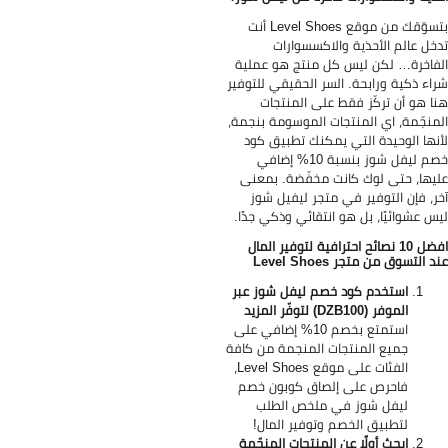
بتسوّقك من موقع Level Shoes أنت
خل عالم الأحذية والاكسسوارات
فاخرة… لكن ليس كل منتج هو عملية
اء ذكية ورابحة. السر الحقيقي للتوفير
ا هو أن تركّز فقط على المنتجات
منجّمة، اي المنتجات الموسومة بنجمة،
نها الوحيدة التي يمكنك تطبيق كود
خصم ليفل شوز بنسبة 10% إضافي
يها، حتى لوك كانت مخفّضة. بمعنى
ر، فإن التوفير في متجر ليفيل شوز
س عشوائيًا، بل هو انتقائي وذكي جدًا.
افضل 10 نصائح احترافية لتوفير المال
 التسوق من متجر Level Shoes
استخدم كود خصم ليفل شوز عبر
الموفر (DZB100) لتوفّر المزيد
استمتع بخصم 10% إضافي على
جميع المنتجات المنجمة من كافة
الفئات على موقع Level Shoes،
فاحرص على إلصاق كوبون خصم
ليفل شوز في ملخص الطلب
لتطبيق الخصم وتوفير المال!
ابحث أولًا عن المنتجات المنجّمة