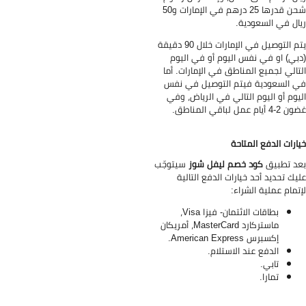
شحن قدرها 25 درهم في الإمارات و50
ال في السعودية.
يتم التوصيل في الإمارات خلال 90 دقيقة
بي) او في نفس اليوم أو في اليوم
تالي لجميع المناطق في الإمارات. أما
 السعودية فيتم التوصيل في نفس
يوم أو اليوم التالي في الرياض، وفي
4 أيام عمل لباقي المناطق.
ارات الدفع المتاحة
د تطبيق
كود خصم ليفل شوز
سيتوجّب
يك تحديد أحد خيارات الدفع التالية
تمام عملية الشراء:
بطاقات الائتمان- فيزا Visa،
ماستركارد MasterCard، أمريكان
إكسبرس American Express.
الدفع عند الاستلام.
تابي.
تمارا.