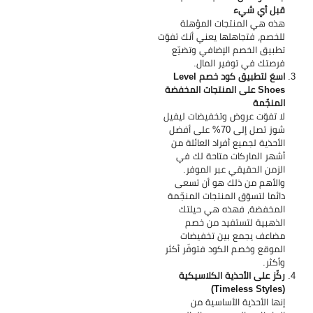
قبل أي شيء
هذه هي المنتجات المؤهلة
للخصم، فتجاهلها يعني أنك تفوّت
تطبيق الخصم الإضافي وتضيّع
فرصتك في توفير المال.
اسعَ لتطبيق كود خصم Level
Shoes على المنتجات المخفضة
المنجّمة
لا تفوّت عروض وتخفيضات ليفيل
شوز تصل إلى 70% على أفضل
الأحذية لجميع أفراد العائلة من
أشهر الماركات متاحة لك في
الزمن الحقيقي عبر الموفر.
والأهم من ذلك هو أن تسعى
دائما لتسوّق المنتجات المنجّمة
المخفضة، فهذه هي حيلتك
الذهبية لتستفيد من خصم
مضاعف يجمع بين تخفيضات
الموقع وخصم الكود فتوفّر أكثر
وأكثر.
ركّز على الأحذية الكلاسيكية
(Timeless Styles)
إنها الأحذية الأساسية من