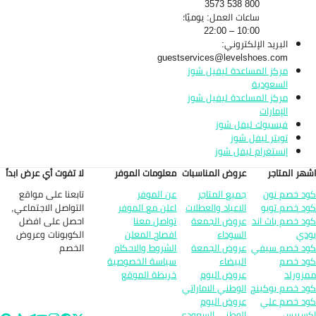
800 538 3573
ساعات العمل: يوميًا؛
10:00 – 22:00
البريد الإلكتروني:
guestservices@levelshoes.com
مركز المساعدة ليفيل شوز
السعودية
مركز المساعدة ليفيل شوز
الإمارات
فيسبوك ليفل شوز
تويتر ليفل شوز
إنستغرام ليفل شوز
هر المتاجر
عروض المناسبات
معلومات الموفر
لا تفوت أي عرض ابداً
تابعنا على مواقع
د خصم نون
جميع المتاجر
عن الموفر
التواصل الاجتماعي,
د خصم تويو
الاعياد والعطلات
اعلن مع الموفر
احصل على افضل
د خصم باث اند
عروض الجمعة
تواصل معنا
الكوبونات وعروض
دي
السوداء
افصاح المعلن
الخصم
د خصم سيفي
عروض الجمعة
الشروط والاحكام
د خصم
البيضاء
سياسة الخصوصية
زورلد
عروض اليوم
خريطة الموقع
د خصم بوكينج
الوطني الاماراتي
د خصم علي
عروض اليوم
سبرس
الوطني السعودي