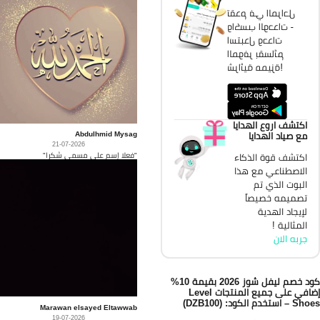
تقدم في المراحل
واكسب الوحدات -
استبدل وحدات
الموفر بقسائم
شرائية مميزة!
اكتشف اروع الهدايا
Abdulhmid Mysag
مع صياد الهدايا
21-07-2026
"فعلا إسم على مسمى شكرا"
اكتشف قوة الذكاء
الاصطناعي مع هذا
البوت الذي تم
تصميمه خصيصاً
لإيجاد الهدية
المثالية !
جربه الان
كود خصم ليفل شوز 2026 بقيمة 10%
إضافي على جميع المنتجات Level
 استخدم الكود: (DZB100)
Marawan elsayed Eltawwab
19-07-2026