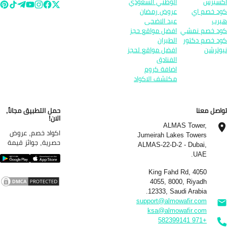
سبرس
الوطني السعودي
د خصم اي
عروض رمضان
رب
عيد الاضحى
د خصم نمشي
افضل مواقع حجز
د خصم دكتور
الطيران
وترشن
افضل مواقع لحجز
الفنادق
اضافة كروم
مكتشف الاكواد
اصل معنا
حمل التطبيق مجاناً,
الان!
ALMAS Tower,
اكواد خصم, عروض
Jumeirah Lakes Towers
حصرية, جوائز قيمة
ALMAS-22-D-2 - Dubai,
UAE.
4050 King Fahd Rd,
4055, 8000, Riyadh
12333, Saudi Arabia.
support@almowafir.com
ksa@almowafir.com
+971 582399141