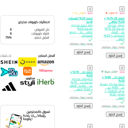
i
i
جديد ✨
لا تفوت 🔥
جديد ✨
نوصي به ⭐
خصم 25-75% +
خصم 10% للعملاء
10% إضافي
الجدد
احصائيات كوبونات مذركير
عروض مذركير
كود خصم مذركير
بقيمة 25-75%
بقيمة 10%
كل العروض:
6
على افضل
إضافي على جميع
اكواد كوبونات:
6
المنتجات + 10%
المنتجات
افضل خصم:
75%
إضافي
كوبون فعال وموثوق
كوبون فعال وموثوق
إِنسخ الكود
إِنسخ الكود
أفضل المتاجر
كل المتاجر
i
i
جديد ✨
الأكثر مبيعًا 💯
خصم حتى 70% +
10%
خصم حتى 50% +
تخفيضات مذركير
10%
بقيمة حتى 70%
خصم مذركير بنسبة
على ملابس الاولاد
حتى 50% على
+ 10% إضافي
عربات الاطفال +
كوبون 10%
كوبون فعال وموثوق
إضافي
إِنسخ الكود
كوبون فعال وموثوق
تسوق كالمحترفين
إِنسخ الكود
احصل على تطبيق
الموفر!
i
i