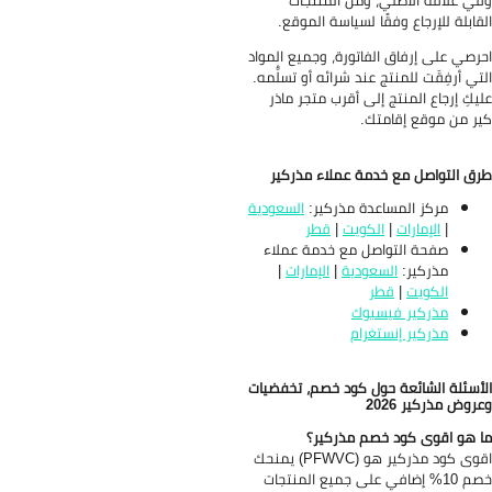
ي غلافه الأصلي، ومن المنتجات
قابلة للإرجاع وفقًا لسياسة الموقع.
رصي على إرفاق الفاتورة، وجميع المواد
تي أرفِقَت للمنتج عند شرائه أو تسلُّمه.
يكِ إرجاع المنتج إلى أقرب متجر ماذر
ر من موقع إقامتك.
ق التواصل مع خدمة عملاء مذركير
مركز المساعدة مذركير:
السعودية
|
الإمارات
|
الكويت
|
قطر
صفحة التواصل مع خدمة عملاء
مذركير:
السعو
د
ية
|
الإمارات
|
الكويت
|
قطر
مذركير فيسبوك
مذركير إنستغرام
أسئلة الشائعة حول كود خصم، تخفضيات
روض مذركير 2026
 هو اقوى كود خصم مذركير؟
اقوى كود مذركير هو (PFWVC) يمنحك
خصم 10% إضافي على جميع المنتجات