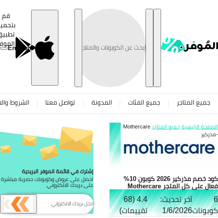
تخطى
قم
بتحميل
تطبيق
الموفر
English
جميع المتاجر
جميع الفئات
المدونة
تواصل معنا
الشروط والاح
صفحة الرئيسية
جميع المتاجر
Mothercare
ذركير
إشترك في قائمة الموفر البريدية
كود خصم مذركير 2026 كوبون 10%
احصل على عروض وكوبونات حصرية مباشرة
ال على كل المتجر Mothercare
على بريدك الالكتروني
آخر تحديث:
4.4 (68
بونات
1/6/2026
تقييمات)