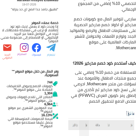
لتخصمي 10% إضافي من المجموع
19-07-2026
إجمالي.
"تطبيق جامد جدا انصح اي حد ينزله"
رعي لتوفير المال مع كوبونات خصم
خدمة عملاء الموفر
ركير أو اكواد خصم مذركير الحصرية
إذا وجدت كود لا يعمل، لديك كود تود
ى مستلزمات الاطفال والرضع والمواليد
إضافته، أو ترغب في مشاركة ملاحظاتك، لا
تتردد في التواصل معنا عبر البريد
جدد ولوازم الأمهات والحوامل لأشهر
الإلكتروني أو الانضمام إلى مجموعة محبي
الموفر!
ماركات العالمية على موقع
Mothercar
انستجرام
تيليغرام
فيسبوك
البريد
الكتروني
ف أستخدم كود خصم مذركير 2026؟
وفر المال من خلال موقع الموفر™
للاستفادة من خصم 10% إضافي على
السعودية.
يع منتجات الاطفال والأمومة عند
744
تسوّقك من متجر Mothercare، احرصي
كوبونات الخصم وعروض التخفيضات
ى نسخ كود مذركير ثم تأكدي من
المتاحة على موقع الموفر™.
1,304
إلصاق رمز كوبون العرض (PFWVC) في
المتاجر التي تقدم كوبونات وعروض
خص الدفع لتحقيق الخصم.
على موقع الموفر™.
6,964
عدد الموفرين الشهري عبر موقع
الموفر™.
16.13%
قيمة الخصومات المتوسطة التي
يحصل عليها مستخدمو موقع
الموفر™.