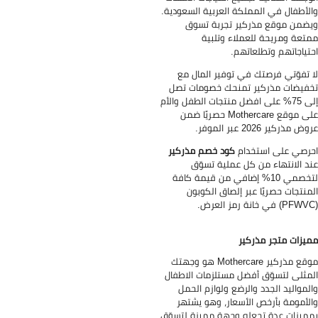
لأطفال في المملكة العربية السعودية.
ضمن موقع مذركير تجربة تسوق
تعة ومريحة للعملاء وتلبية
تياجاتهم وتطلعاتهم.
 تفوّتي فرصتك في توفير المال مع
فيضات مذركير تمنحك خصومات تصل
إلى 75% على افضل منتجات الطفل والأم
على موقع Mothercare حصريًا ضمن
ض مذركير 2026 عبر الموفر.
رصي على استخدام
كود خصم مذركير
د الانتهاء من كل عملية تسوّق
لتخصمي 10% إضافي من قيمة كافة
منتجات حصريًا عبر إلصاق الكوبون
يزات متجر مذركير
موقع مذركير Mothercare هو وجهتك
مثلى لتسوّق أفضل مستلزمات الاطفال
لمواليد الجدد والرضع ولوازم الحمل
لأمومة بأرخص الأسعار، وهو يشتهر
ميزات عدة تجعله وجهة مميزة لتسوّق