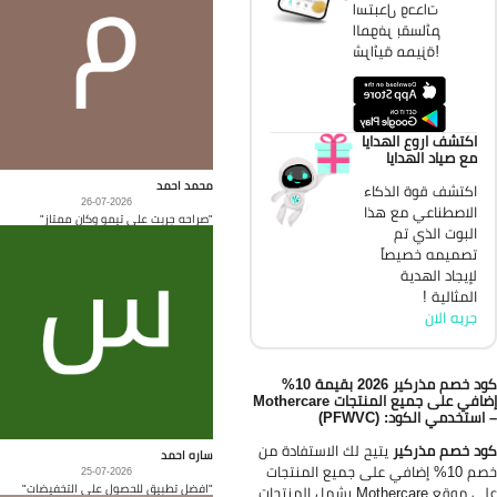
استبدل وحدات
الموفر بقسائم
شرائية مميزة!
اكتشف اروع الهدايا
مع صياد الهدايا
محمد احمد
اكتشف قوة الذكاء
26-07-2026
الاصطناعي مع هذا
"صراحه جربت على تيمو وكان ممتاز"
البوت الذي تم
تصميمه خصيصاً
لإيجاد الهدية
المثالية !
جربه الان
كود خصم مذركير 2026 بقيمة 10%
إضافي على جميع المنتجات Mothercare
استخدمي الكود: (PFWVC)
د خصم مذركير
يتيح لك الاستفادة من
ساره احمد
خصم 10% إضافي على جميع المنتجات
25-07-2026
"افضل تطبيق للحصول على التخفيضات"
على موقع Mothercare يشمل المنتجات