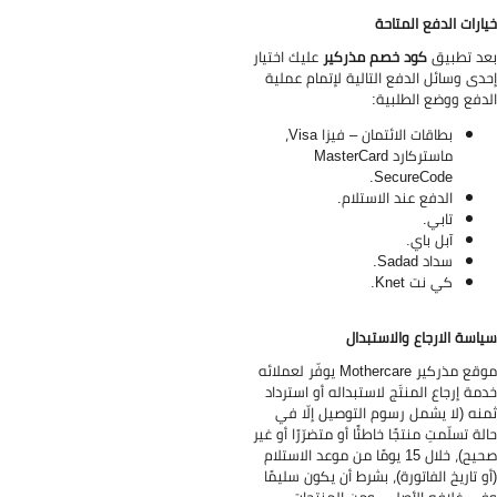
ارات الدفع المتاحة
د تطبيق
كود خصم مذركير
عليك اختيار
دى وسائل الدفع التالية لإتمام عملية
دفع ووضع الطلبية:
بطاقات الائتمان – فيزا Visa،
ماستركارد MasterCard
SecureCode.
الدفع عند الاستلام.
تابي.
آبل باي.
سداد Sadad.
كي نت Knet.
اسة الارجاع والاستبدال
موقع مذركير Mothercare يوفّر لعملائه
مة إرجاع المنتَج لاستبداله أو استرداد
نه (لا يشمل رسوم التوصيل إلّا في
لة تسلّمتِ منتجًا خاطئًا أو متضرّرًا أو غير
صحيح)، خلال 15 يومًا من موعد الاستلام
و تاريخ الفاتورة)، بشرط أن يكون سليمًا