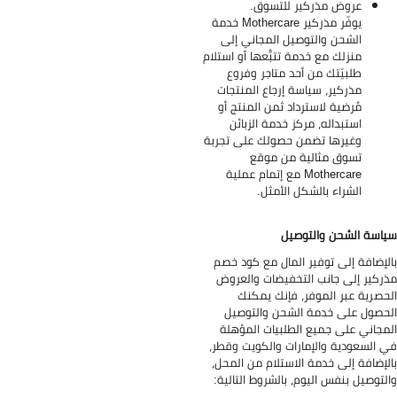
عروض مذركير للتسوق.
يوفّر مذركير Mothercare خدمة
الشحن والتوصيل المجاني إلى
منزلك مع خدمة تتبُّعها أو استلام
طلبيّتك من أحد متاجر وفروع
مذركير، سياسة إرجاع المنتجات
مُرضية لاسترداد ثمن المنتج أو
استبداله، مركز خدمة الزبائن
وغيرها تضمن حصولك على تجربة
تسوق مثالية من موقع
Mothercare مع إتمام عملية
الشراء بالشكل الأمثل.
اسة الشحن والتوصيل
لإضافة إلى توفير المال مع كود خصم
ركير إلى جانب التخفيضات والعروض
حصرية عبر الموفر، فإنك يمكنك
حصول على خدمة الشحن والتوصيل
مجاني على جميع الطلبيات المؤهلة
 السعودية والإمارات والكويت وقطر،
لإضافة إلى خدمة الاستلام من المحل،
لتوصيل بنفس اليوم، بالشروط التالية: