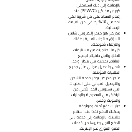
بالإضافة إلى ذلك استعملي
كوبون مذركير (PFWVC) عند
إتمام السداد على كل شروة لكي
تخصمي 10% إضافي من القيمة
الإجمالية.
مذركير هو متجر إلكتروني شامل
لتسوّق منتجات العناية بطفلك
والارتقاء بأمومتك.
كلّ ما تحتاجينه من مستلزمات
لأجلكِ ولأجل طفلِك، لجميع
الغايات، تجدينه في مكانٍ واحد.
شحن وتوصيل مجاني على جميع
الطلبيات المؤهلة.
متجر مذركير يوفّر خدمة الشحن
والتوصيل المجاني على الطلبيات
التي تستوفي الحد الأدنى من
الإنفاق في السعودية والإمارات
والكويت وقطر.
خيارات دفع آمنة وموثوقة.
يمكنك الدفع نقدًا عند استلام
طلبيتك، بالإضافة إلى خدمة تابي
للدفع الآجل وغيرها من خدمات
الدفع الفوري عبر الإنترنت.