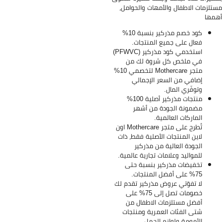
تلزمات الاطفال والأمهات والحوامل،
مها
كود خصم مذركير بنسبة 10%
فعال على جميع المنتجات.
استخدمي كود مذركير (PFWVC)
في ملخص كل شروة لك من
متجر Mothercare لتخصمي 10%
إضافي من السعر الإجمالي
وتوفّري المال.
منتجات مذركير أصلية 100%
مضمونة الجودة من أشهر
الماركات العالمية.
تُطرح على متجر Mothercare اون
لاين المنتجات الأصلية فقط، ذات
الجودة العالية من مذركير
للمواليد وعلامات تجارية عالمية.
تخفيضات مذركير بنسبة حتى
75% على أفضل المنتجات.
لا تفوّتي عروض مذركير تقدم لك
خصومات تصل إلى 75% على
أفضل مستلزمات الاطفال من
شتى الفئات العمرية ومنتجات
الأمومة ولوازم الحمل.