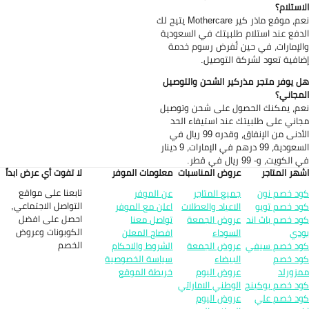
استلام؟
نعم، موقع ماذر كير Mothercare يتيح لك
دفع عند استلام طلبيتك في السعودية
لإمارات، في حين تُفرض رسوم خدمة
افية تعود لشركة التوصيل.
 يوفر متجر مذركير الشحن والتوصيل
مجاني؟
م، يمكنك الحصول على شحن وتوصيل
اني على طلبيتك عند استيفاء الحد
الأدنى من الإنفاق، وقدره 99 ريال في
السعودية، 99 درهم في الإمارات، 9 دينار
الكويت، و- 99 ريال في قطر.
هر المتاجر
عروض المناسبات
معلومات الموفر
لا تفوت أي عرض ابداً
تابعنا على مواقع
د خصم نون
جميع المتاجر
عن الموفر
التواصل الاجتماعي,
د خصم تويو
الاعياد والعطلات
اعلن مع الموفر
احصل على افضل
د خصم باث اند
عروض الجمعة
تواصل معنا
الكوبونات وعروض
دي
السوداء
افصاح المعلن
الخصم
د خصم سيفي
عروض الجمعة
الشروط والاحكام
د خصم
البيضاء
سياسة الخصوصية
زورلد
عروض اليوم
خريطة الموقع
د خصم بوكينج
الوطني الاماراتي
د خصم علي
عروض اليوم