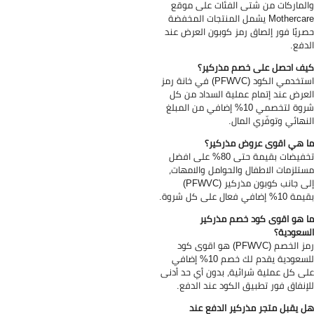
لماركات من شتى الفئات على موقع
Mothercare يشمل المنتجات المخفضة
ريًا فور إلصاق رمز كوبون العرض عند
دفع.
ف احصل على خصم مذركير؟
استخدمي الكود (PFWVC) في خانة رمز
عرض عند إتمام عملية السداد من كل
شروة لتخصمي 10% إضافي من المبلغ
نهائي وتوفّري المال.
 هي اقوى عروض مذركير؟
تخفيضات بقيمة حتى 80% على افضل
تلزمات الاطفال والحوامل والامهات،
إلى جانب كوبون مذركير (PFWVC)
1% إضافي فعال على كل شروة.
 هو اقوى كود خصم مذركير
سعودية؟
رمز الخصم (PFWVC) هو اقوى كود
للسعودية يقدم لك خصم 10% إضافي
ى كل عملية شرائية، بدون أي حد أدنى
إنفاق فور تطبيق الكود عند الدفع.
 يقبل متجر مذركير الدفع عند