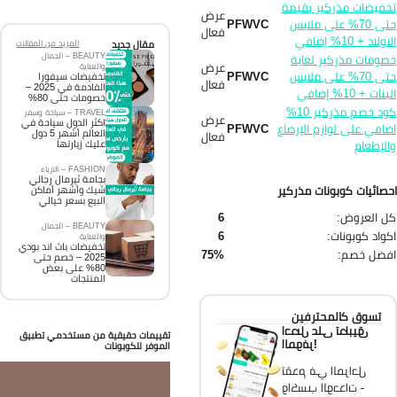
فيضات مذركير بقيمة
عرض
حتى 70% على ملابس
PFWVC
فعال
ولاد + 10% إضافي
مقال جديد
المزيد من المقالات
BEAUTY – الجمال
ومات مذركير لغاية
عرض
والعناية
حتى 70% على ملابس
PFWVC
تخفيضات سيفورا
فعال
القادمة في 2025 –
نات + 10% إضافي
خصومات حتى 80%
كود خصم مذركير 10%
TRAVEL – سياحة وسفر
عرض
اكثر الدول سياحة في
افي على لوازم الإرضاع
PFWVC
العالم أشهر 5 دول
فعال
لإطعام
عليك زيارتها
FASHION – الازياء
بجامة ثيرمال رجالي
صائيات كوبونات مذركير
شيك وأشهر أماكن
البيع بسعر خيالي
 العروض:
6
BEAUTY – الجمال
واد كوبونات:
6
والعناية
تخفيضات باث اند بودي
فضل خصم:
75%
2025 – خصم حتى
80% على بعض
المنتجات
تسوق كالمحترفين
احصل على تطبيق
تقييمات حقيقية من مستخدمي تطبيق
الموفر!
الموفر للكوبونات
تقدم في المراحل
واكسب الوحدات -