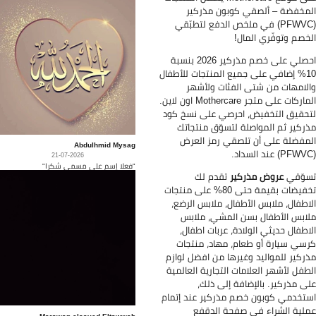
مخفضة – ألصقي كوبون مذركير
(PFWVC) في ملخص الدفع لتطبّقي
خصم وتوفّري المال!
احصلي على خصم مذركير 2026 بنسبة
10% إضافي على جميع المنتجات للأطفال
لامهات من شتى الفئات ولأشهر
الماركات على متجر Mothercare اون لاين.
حقيق التخفيض، احرصي على نسخ كود
ركير ثم المواصلة لتسوّق منتجاتك
مفضلة على أن تلصقي رمز العرض
Abdulhmid Mysag
21-07-2026
"فعلا إسم على مسمى شكرا"
وّقي
عروض مذركير
تقدم لك
تخفيضات بقيمة حتى 80% على منتجات
اطفال، ملابس الأطفال، ملابس الرضع،
ابس الأطفال بسن المشي، ملابس
اطفال حديثي الولادة، عربات اطفال،
سي سيارة أو طعام، مهاد، منتجات
ركير للمواليد وغيرها من افضل لوازم
طفل لأشهر العلامات التجارية العالمية
ى مذركير. بالإضافة إلى ذلك،
تخدمي كوبون خصم مذركير عند إتمام
لية الشراء في صفحة الدقفع
Marawan elsayed Eltawwab