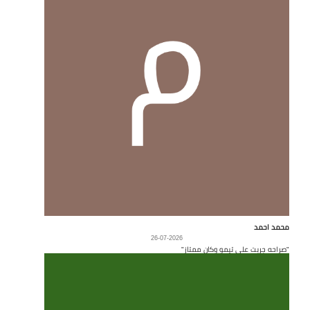
محمد احمد
26-07-2026
"صراحه جربت على تيمو وكان ممتاز"