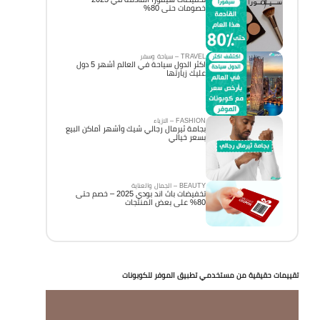
خصومات حتى 80%
TRAVEL – سياحة وسفر
اكثر الدول سياحة في العالم أشهر 5 دول
عليك زيارتها
FASHION – الازياء
بجامة ثيرمال رجالي شيك وأشهر أماكن البيع
بسعر خيالي
BEAUTY – الجمال والعناية
تخفيضات باث اند بودي 2025 – خصم حتى
80% على بعض المنتجات
تقييمات حقيقية من مستخدمي تطبيق الموفر للكوبونات