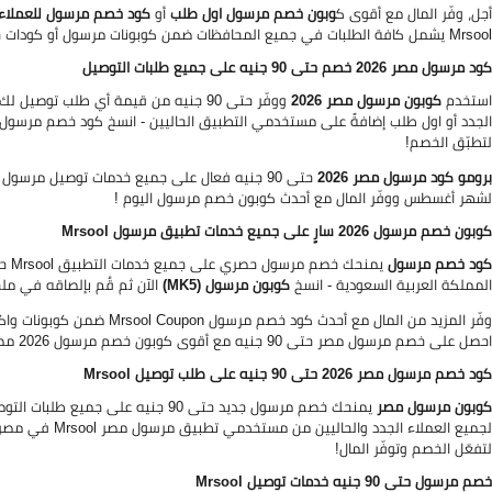
أجل، وفّر المال مع أقوى ك
وبون خصم مرسول اول طلب
أو
كود خصم مرسول للعملاء 
Mrsool يشمل كافة الطلبات في جميع المحافظات ضمن كوبونات مرسول أو كودات خصم مرسول اليوم عبر الموفر!
كود مرسول مصر
2026
خصم حتى 90 جنيه على جميع طلبات التوصيل
استخدم
كوبون مرسول مصر
2026
الجدد أو اول طلب إضافةً على مستخدمي التطبيق الحاليين - انسخ كود خصم مرسو
لتطبّق الخصم!
برومو كود مرسول مصر 2026
لشهر أغسطس ووفّر المال مع أحدث كوبون خصم مرسول اليوم !
كوبون خصم مرسول 2026 سارٍ على جميع خدمات تطبيق مرسول Mrsool
كود خصم مرسول
يمن
المملكة العربية السعودية - انسخ
كوبون مرسول (MK5)
الآن ثم قُم بإلصاقه في ملخص الحجز لتخصم حتى 90 جن
وفّر المزيد من المال مع أحدث كود خصم مرسول Mrsool Coupon ضمن كوبونات واكواد خصم مرسول Mrsool الحصرية والعروض الجديدة على الموفر -
احصل على خصم مرسول مصر حتى 90 جنيه مع أقوى كوبون خصم مرسول 2026 مصر أو كود خصم مرسول أغسطس فقط عبر الموفر!
كود خصم مرسول مصر 2026 حتى 90 جنيه على طلب توصيل Mrsool
كوبون مرسول مصر
يمنحك خصم مرسول جديد حتى 90 جنيه 
لجميع العملاء الجدد والحاليين من مستخدمي تطبيق مرسول مصر Mrsool في مصر - انسخ كود مرسول
لتفعّل الخصم وتوفّر المال!
خصم مرسول حتى 90 جنيه خدمات توصيل Mrsool