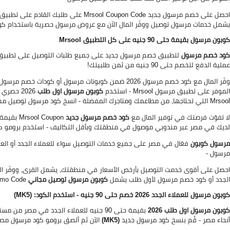
يشمل خدمات مرسول توصيل ووفّر المال الآن مع عروض مرسول حصرية باستخدام كود مرسو
كوبون مرسول بقيمة حتى 90 جنيه على كل التطبيق Mrsool
كود خصم مرسول
لتطبيق خصم مرسول جديد على جميع طلبات التوصيل على تطبيق مرسول مصر
عملية الدفع لتخصم حتى 90 جنيه من ثمن طلبيتك!
وفّر المال مع كود خصم مرسول 2026 ضمن كوبونات مرسول 
الموفر على تطبيق مرسول Mrsool - استخدم
كوبون مرسول اول طلب
Mrsool التي تحتاجها، من مطاعمك ومتاجرك المفضلة - انسخ كود مرسول توصيل مجاني
لا تفوّت فرصتك في توفير المال مع
كود خصم مرسول جديد
لديك في مصر عبر مندوبي موصول في منطقتك وبأقل التكاليف - استخدم برومو 
مرسول كوبون
فعّال في مصر على جميع خدمات التوصيل سواء للعملاء الجدد أو الع
مرسول -
احصل على أقوى خدمت التوصيل بأرخص الأسعار في منطقتك، يشمل القرى، ووفّر ا
الجدد أو كود خصم مرسول لأول طلب يشمل
كوبون مرسول توصيل مجاني
Mrsool Promo Code ضمن عروض كريم لهذا الأسبوع الآن!
كوبون مرسول للعملاء الجدد 2026 خصم حتى 90 جنيه - استخدم الكود: (MK5)
كوبون مرسول اول طلب 2026
أنحاء مصر - قُم بنسخ كود مرسول جديد
(MK5)
الآن ثم ألصق برومو كود مرسول مصر في مل