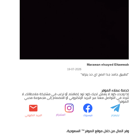
Marawan elsayed Eltawwab
19-07-2026
"تطبيق جامد جدا انصح اي حد ينزله"
خدمة عملاء الموفر
إذا وجدت كود لا يعمل، لديك كود تود إضافته، أو ترغب في مشاركة ملاحظاتك، لا
تتردد في التواصل معنا عبر البريد الإلكتروني أو الانضمام إلى مجموعة محبي
الموفر!
انستجرام
تيليغرام
فيسبوك
البريد الكتروني
وفر المال من خلال موقع الموفر™ السعودية.