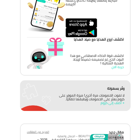
استبدل وحدات الموفر بقسائم شرائية
مميزة!
اكتشف اروع الهدايا مع صياد الهدايا
اكتشف قوة الذكاء الاصطناعي مع هذا
البوت الذي تم تصميمه خصيصاً لإيجاد
الهدية المثالية !
جربه الان
وفّر بسهولة
لا تفوت الخصومات مرة أخرى! ميزة الموفر على
كروم يعثر على الخصومات ويطبقها تلقائيًا.
+ أضف إلى كروم
مقال جديد
المزيد من المقالات
BEAUTY – الجمال والعناية
تخفيضات سيفورا القادمة في 2025 –