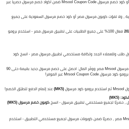
خصم مرسول جديد وتخفيضات حصرية قابلة للتطبيق باستخدام كوبون خصم مرسول أو كود خصم مرسول Mrsool Coupon Code ضمن اكواد خصم مرسول حصريا عبر
، ولا تفوّت كوبون مرسول مصر أو كود خصم مرسول السعودية على جميع
فعال 100% على جميع الطلبيات على تطبيق مرسول مصر - استخدم برومو
سول مصر بقيمة حتى 90 جنيه فعال 100% على اول طلب وللعملاء الجدد ولكافة مستخدمي تطبيق مرسول مصر - انسخ كود
اطلب كل ما تحتاجه اون لاين من المتاجر المفضلة لديك في محيطك الآن عبر تطبيق مرسول Mrsool مصر ووفّر المال: احصل على خصم مرسول جديد بقيمة حتى 90
سول
(MK5)
عند إتمام الدفع لتطبّق الخصم!
كوبون خصم مرسول (MK5)