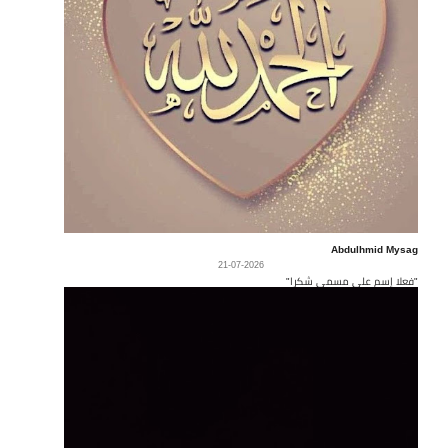
Abdulhmid Mysag
21-07-2026
"فعلا إسم على مسمى شكرا"