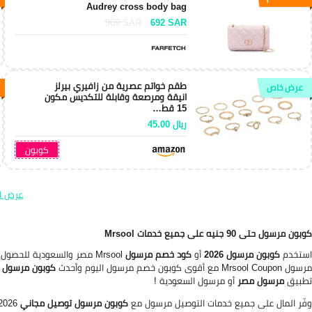
Audrey cross body bag
909
SAR
692
SAR
طقم خواتم عصرية من زافيري بيرلز
عرض خاص
انيقة ومرصعة وقابلة للتكديس مكون
15 قط…
ريال
45.00
كوبون
عرض ا
كوبون مرسول حتى 90 جنيه على جميع خدمات Mrsool
استخدم
كوبون مرسول 2026
أو
كود خصم مرسول
Mrsool مصر والسعودية للحصول على
مرسول Mrsool Coupon مع أقوى كوبون خصم مرسول اليوم وأحدث
كوبون مرسول 
تطبيق
مرسول مصر
أو مرسول السعودية !
وفّر المال على جميع خدمات التوصيل مرسول مع
كوبون مرسول توصيل مجاني
2026 أو