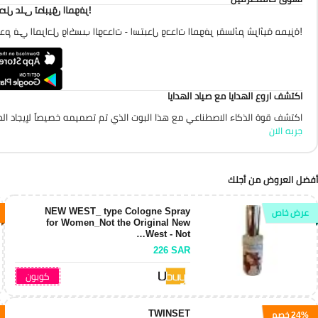
احصل على تطبيق الموفر
تقدم في المراحل واكسب الوحدات - استبدل وحدات الموفر بقسائم شرائية مميزة
اكتشف اروع الهدايا مع صياد الهدايا
اكتشف قوة الذكاء الاصطناعي مع هذا البوت الذي تم تصميمه خصيصاً لإيجاد الهد
جربه الان
أفضل العروض من أجلك
NEW WEST_ type Cologne Spray
عرض خاص
for Women_Not the Original New
West - Not…
226
SAR
كوبون
TWINSET
24% خصم