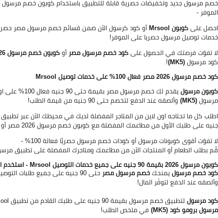
الموفر -
احصل على
كوبون Mrsool
أو كود كرسول الآن ضمن قسائم خصم مرسول مصر حصرية 
خدمات توصيل مرسول حصريا على الموفر!
لا تفوّت فرصتك في الحصول على
كود خصم مرسول مصر
أو
كوبون خصم مرسول 2026
كود مرسول
(MK5)
!
كود خصم مرسول 2026 مصر فعال 100% على خدمات توصيل Mrsool
كوبون مرسول
يقدم لك خصم مر
مرسول
(MK5)
وألصقه عند الدفع لتخصم حتى 90 جنيه من قيمة الطلب!
جنيه على طلبك الأول من مطاعمك المفضلة مع كوبون خصم مرسول 2026 مصر أو برومو كود مرسول Mrsool Coupon Code عبر الموفر!
لا تفوّت أقوى كوبونات مرسول أو كودات خصم مرسول حصريًا فعالة 100% -
قُم بطلب الطعام أو المنتجات الآن من مطاعمك ومتاجرك المفضلة على تطبيق مرسول Mrsool ثم استخدم برومو كود مر
كوبون مرسول 2026 بقيمة 90 جنيه على جميع خدمات التوصيل Mrsool - استخدم الكود: (MK5)
كود خصم مرسول
يمنحك
خصم مرسول مصر
حتى 90 جنيه على جميع طلبات التوصيل ، حصريًا لجميع مستخدمي تطبيق مرسول - انسخ
وألصقه عند الدفع لتوفّر المال!
كود مرسول
لتطبيق خصم مرسول بقيمة 90 جنيه على طلبك القادم من تطبيق Mrsool مصر ، حصريًا ضمن كوبونات مرسول لجميع مستخدمي التطبيق - استخدم
مرسول برومو كود (MK5)
في ملخص الطلب!