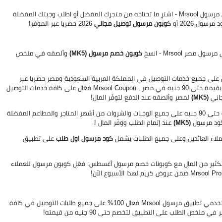
احصل على خصم مرسول جديد Mrsool Coupon Code على طلبك القادم على تطبيق مرسول Mrsool - اشترِ ما تحتاجه من متجرك المفضل أو اطلب وجبتك المفضلة
ل 2026 أو
كوبون مرسول توصيل مجاني
2026 حصريا عبر الموفر!
 Mrsool - انسخ
كوبون خصم مرسول (MK5)
وألصقه في ملخص
أو كودات خصم مرسول على جميع خدمات التوصيل في المملكة العربية السعودية ومصر حصريا عبر
2026 حصري بقيمة حتى 90 جنيه في مصر ، Mrsool Coupon فعّال على كافة خدمات التوصيل
(MK5)
لمصر وألصقه عند الدفع لتوفّر المال!
Mrsool Coupon بقيمة حتى 90 جنيه على جميع الوجبات والشروات من أشهر المتاجر والمطاعم المفضلة
كود مرسول
(MK5)
عند إتمام الطلب ووفّر المال !
ملاء العائدين وعلى جميع الطلبات يشمل
كود مرسول اول طلب
على تطبيق
لكثير من المال مع كوبونات خصم مرسول أغسطس: فعّل كوبون مرسول للعملاء
بقيمة حتى 90 جنيه للعملاء الجدد في مصر من مستخدمي تطبيق مرسول Mrsool فعال 100% على جميع طلبات التوصيل في كافة
خص الطلب على التطبيق لتخصم حتى 90 جنيه من قيمته!