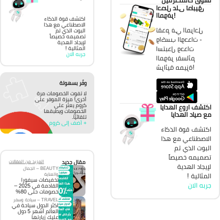
احصل على تطبيق
الموفر!
اكتشف قوة الذكاء
الاصطناعي مع هذا
تقدم في المراحل
البوت الذي تم
تصميمه خصيصاً
واكسب الوحدات -
لإيجاد الهدية
استبدل وحدات
المثالية !
جربه الان
الموفر بقسائم
شرائية مميزة!
وفّر بسهولة
لا تفوت الخصومات مرة
أخرى! ميزة الموفر على
كروم يعثر على
اكتشف اروع الهدايا
الخصومات ويطبقها
مع صياد الهدايا
تلقائيًا.
+ أضف إلى كروم
اكتشف قوة الذكاء
الاصطناعي مع هذا
البوت الذي تم
تصميمه خصيصاً
مقال جديد
المزيد من المقالات
لإيجاد الهدية
BEAUTY – الجمال
والعناية
المثالية !
تخفيضات سيفورا
جربه الان
القادمة في 2025 –
خصومات حتى 80%
TRAVEL – سياحة وسفر
اكثر الدول سياحة في
العالم أشهر 5 دول
عليك زيارتها