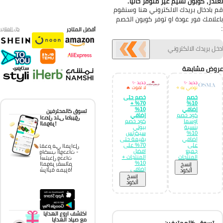
تذر, كوبون نسيم غير متوفر حالياً.
 بادخال بريدك الالكتروني هنا وسنقوم
علامك فور عودة او توفر كوبون الخصم
أفضل المتاجر
كل المتاجر
وض مشابهة
جديد ✨
جديد ✨
نوصي به ⭐
لا تفوت 🔥
خصم
خصم حتى
70% +
10%
إضافي
10%
تسوق كالمحترفين
كود خصم
إضافي
احصل على تطبيق
اوسما
كود خصم
الموفر!
بنسبة
بيوتي
10%
سيكرتس
إضافي
بقيمة حتى
على
70% على
تقدم في المراحل
جميع
افضل
واكسب الوحدات -
المنتجات
المنتجات +
استبدل وحدات
10%
الموفر بقسائم
إِنسخ
إضافي
شرائية مميزة!
الكود
إِنسخ
الكود
اكتشف اروع الهدايا
مع صياد الهدايا
تسوق كالمحترفين