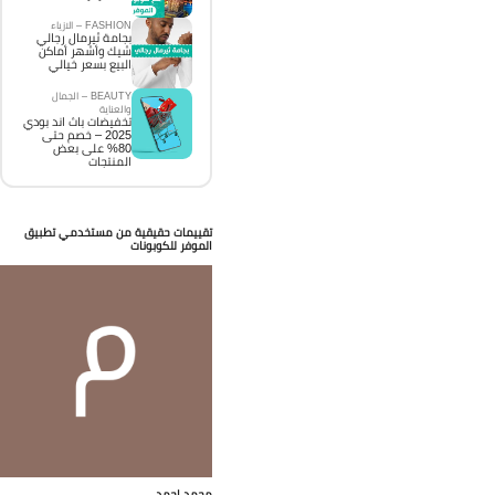
FASHION – الازياء
بجامة ثيرمال رجالي
شيك وأشهر أماكن
البيع بسعر خيالي
BEAUTY – الجمال
والعناية
تخفيضات باث اند بودي
2025 – خصم حتى
80% على بعض
المنتجات
تقييمات حقيقية من مستخدمي تطبيق
الموفر للكوبونات
محمد احمد