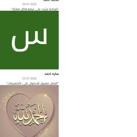
26-07-2026
"صراحه جربت على تيمو وكان ممتاز"
ساره احمد
25-07-2026
"افضل تطبيق للحصول على التخفيضات"