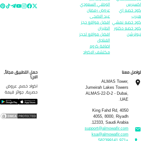
سبرس
الوطني السعودي
د خصم اي
عروض رمضان
رب
عيد الاضحى
د خصم نمشي
افضل مواقع حجز
د خصم دكتور
الطيران
وترشن
افضل مواقع لحجز
الفنادق
اضافة كروم
مكتشف الاكواد
اصل معنا
حمل التطبيق مجاناً,
الان!
ALMAS Tower,
اكواد خصم, عروض
Jumeirah Lakes Towers
حصرية, جوائز قيمة
ALMAS-22-D-2 - Dubai,
UAE.
4050 King Fahd Rd,
4055, 8000, Riyadh
12333, Saudi Arabia.
support@almowafir.com
ksa@almowafir.com
+971 582399141