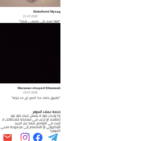
Abdulhmid Mysag
21-07-2026
"فعلا إسم على مسمى شكرا"
Marawan elsayed Eltawwab
19-07-2026
"تطبيق جامد جدا انصح اي حد ينزله"
خدمة عملاء الموفر
إذا وجدت كود لا يعمل، لديك كود تود
إضافته، أو ترغب في مشاركة ملاحظاتك، لا
تتردد في التواصل معنا عبر البريد
الإلكتروني أو الانضمام إلى مجموعة محبي
الموفر!