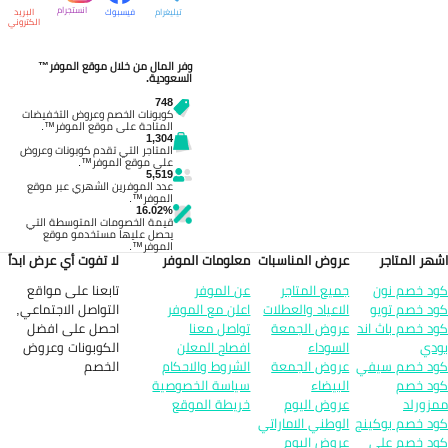
انستجرام
تيليغرام
فيسبوك
البريد
الكتروني
وفر المال من خلال موقع الموفر™
السعودية.
748
كوبونات الخصم وعروض التخفيضات
المتاحة على موقع الموفر™.
1,304
المتاجر التي تقدم كوبونات وعروض
على موقع الموفر™.
5,519
عدد الموفرين الشهري عبر موقع
الموفر™.
16.02%
قيمة الخصومات المتوسطة التي
يحصل عليها مستخدمو موقع
الموفر™.
هر المتاجر
عروض المناسبات
معلومات الموفر
لا تفوت أي عرض ابداً
تابعنا على مواقع
د خصم نون
جميع المتاجر
عن الموفر
التواصل الاجتماعي,
د خصم تويو
الاعياد والعطلات
اعلن مع الموفر
احصل على افضل
د خصم باث اند
عروض الجمعة
تواصل معنا
الكوبونات وعروض
دي
السوداء
افصاح المعلن
الخصم
د خصم سيفي
عروض الجمعة
الشروط والاحكام
د خصم
البيضاء
سياسة الخصوصية
زورلد
عروض اليوم
خريطة الموقع
د خصم بوكينج
الوطني الاماراتي
د خصم علي
عروض اليوم