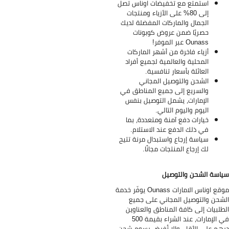
استمتع مع تخفيضات اوناس تصل
إلى 80% على الأزياء ومنتجات
الجمال والماركات المفضلة لديك
حصريًا ضمن عروض كوبونات
Ounass عبر الموفر!
أزياء فاخرة من أشهر الماركات
المحلية والعالمية لجميع أفراد
العائلة بأسعار تنافسية.
الشحن والتوصيل المجاني
والسريع إلى جميع المناطق في
الإمارات، يشمل التوصيل بنفس
اليوم واليوم التالي.
خيارات دفع آمنة ومتعددة، بما
في ذلك الدفع عند الاستلام.
سياسة إرجاع واستبدال مرنة تتيح
لك إرجاع المنتجات مجانًا.
اسة الشحن والتوصيل
موقع اوناس الامارات Ounass يوفّر خدمة
شحن والتوصيل المجاني على جميع
طلبيات إلى كافة المناطق والعناوين
في الإمارات، عند الشراء بقيمة 500
هم على الأقل، وإلا تُفرض رسوم شحن