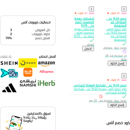
i
i
جديد ✨
لا تفوت 🔥
جديد ✨
لا تفوت 🔥
خصم 10% على
تخفيضات نهاية
المنتجات غير
الموسم: خصم
احصائيات كوبونات أناس
المخفضة
حتى 70%
كود خصم اوناس
تخفيضات نهاية
كل العروض:
3
بقيمة 10% على
الموسم اوناس:
اكواد كوبونات:
2
المنتجات غير
خصم حتى 70%
افضل خصم:
70%
المخفضة
العرض
كوبون فعال وموثوق
احصل
آخر استخدام قبل 18
أفضل المتاجر
كل المتاجر
ساعة
إِنسخ الكود
i
جديد ✨
لا تفوت 🔥
خصم 10% على تشكيلة العودة للمدارس
كود خصم اناس بنسبة 10% على تشكيلة
العودة للمدارس
كوبون فعال وموثوق
تبقى 23 يوم
إِنسخ الكود
تسوق كالمحترفين
احصل على تطبيق
الموفر!
د خصم أناس