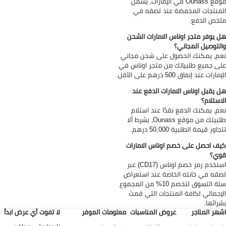
موقع Ounass في الإمارات، يشمل
منتجات المخفضة عند لصقه في
خص الدفع.
 يوفر متجر اوناس الامارات الشحن
لتوصيل المجاني؟
م، يمكنك الحصول على شحن مجاني
ى جميع طلبياتك من متجر اوناس في
ارات عند إنفاق 500 درهم على الأقل.
 يقبل اوناس الامارات الدفع عند
استلام؟
م، يمكنك الدفع نقدًا عند استلام
طلبيتك من موقع Ounass، بشرط ألا
اوز قيمة الطلبية 50,000 درهم.
ف احصل على خصم اوناس الامارات
وي؟
استخدم رمز خصم اوناس (CD17) عبر
قه في خانته الخاصة عند استعراض
سلة التسوق لتخصم 10% من المجموع
إجمالي لكافة المنتجات التي قمتَ
رائها.
هر المتاجر
عروض المناسبات
معلومات الموفر
لا تفوت أي عرض ابداً