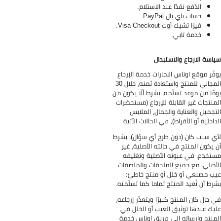
الدّفع نقدًا عند الاستلام.
حساب باي بال PayPal.
فيزا تشيك أوت Visa Checkout.
خدمة تابي.
اسة الارجاع والاستبدال
فّر موقع اوناس الامارات خدمة الإرجاع
المجاني للمنتج واستعادة ثمنه، خلال 30
مًا من موعد تسلّمه، بشرط ألّا يكون من
منتجات غير القابلة للإرجاع (مستحضرات
تجميل والعناية والجمال، الملابس
داخلية أو الأقراط)، في الحالات الآتية:
ي سبب كان (دون طرح أيّ سؤال)، بشرط
 يكون المنتج في حالته الأصلية، غير
تخدم، في عبوته الأصلية وتغليفه
أصلي، مع جميع الملحقات والملصقات.
ب مصنعي أو خلل أو منتج خاطئ:
رط أن تُعيد المنتج تماما كما تسلّمته.
 حال كان المنتج كبيرًا ويتعذّر إرجاعه،
يك عندها توثيق العيب أو الخلل في
منتج وإرساله إلى فريق اوناس خدمة