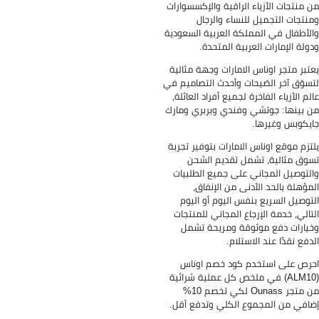
 منتجات الأزياء الراقية والإكسسوارات
نتجات التجميل للنساء والرجال
لأطفال في المملكة العربية السعودية
ولة الإمارات العربية المتحدة.
تبر متجر اوناس الامارات وجهة مثالية
سوّق آخر الصّيحات وأحدث التصاميم في
لم الأزياء الفاخرة لجميع أفراد العائلة،
 بينها: جوتشي وفندي وبربري ومارك
يكوبس وغيرها.
تزم موقع اوناس الامارات بتوفير تجربة
وق مثالية، تشمل تقديم الشحن
لتوصيل المجاني على جميع الطلبيات
مؤهلة بالحد الأدنى من الإنفاق،
توصيل السريع بنفس اليوم أو اليوم
تالي، خدمة الإرجاع المجاني للمنتجات
يارات دفع موثوقة ومريحة تشمل
دفع نقدًا عند الاستلام.
رص على استخدم كود خصم اوناس
(ALM10) في ملخص كل عملية شرائية
من متجر Ounass لكي تخصم 10%
افي من المجموع الكلي وتدفع أقل.