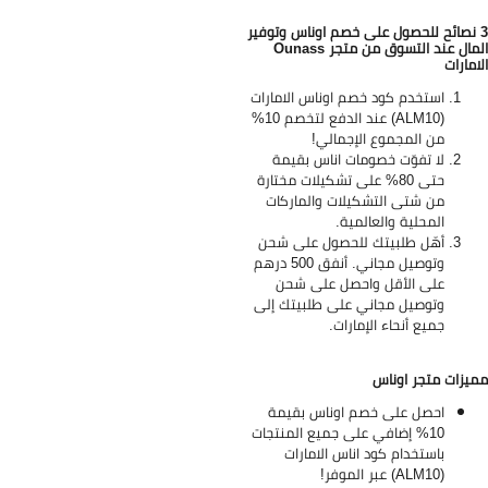
 نصائح للحصول على خصم اوناس وتوفير
المال عند التسوق من متجر Ounass
امارات
استخدم كود خصم اوناس الامارات
(ALM10) عند الدفع لتخصم 10%
من المجموع الإجمالي!
لا تفوّت خصومات اناس بقيمة
حتى 80% على تشكيلات مختارة
من شتى التشكيلات والماركات
المحلية والعالمية.
أهّل طلبيتك للحصول على شحن
وتوصيل مجاني. أنفق 500 درهم
على الأقل واحصل على شحن
وتوصيل مجاني على طلبيتك إلى
جميع أنحاء الإمارات.
يزات متجر اوناس
احصل على خصم اوناس بقيمة
10% إضافي على جميع المنتجات
باستخدام كود اناس الامارات
(ALM10) عبر الموفر!