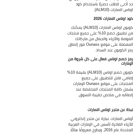
 أدنى للطلب حصريًا باستخدام كود
اس الامارات (ALM10).
د اوناس الامارات 2026
كوبون اوناس الامارات (ALM10) يمكّنك
من تطبيق خصم 10% على جميع منتجات
موضة والأزياء والجمال من ماركاتك
المفضلة على موقع Ounass فور إلصاق
ز الكوبون عند السداد.
ز خصم اوناس فعال على كل شروة من
إمارات
كوبون خصم اوناس (ALM10) بقيمة 10%
افي قابل للتطبيق على جميع
المنتجات على موقع Ounass الإمارات
مل كافة المنتجات المخفضة عند
صاقه في ملخص حقيبة التسوق.
ذة عن متجر اوناس الامارات
ناس الامارات عبارة عن متجر إلكتروني
أزياء الفاخرة تأسس في الإمارات العربية
المتحدة عام 2016، ويطرح معروضًا هائلًا