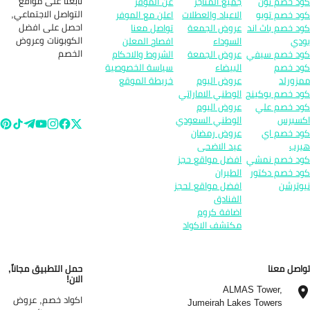
تابعنا على مواقع
د خصم نون
جميع المتاجر
عن الموفر
التواصل الاجتماعي,
د خصم تويو
الاعياد والعطلات
اعلن مع الموفر
احصل على افضل
د خصم باث اند
عروض الجمعة
تواصل معنا
الكوبونات وعروض
دي
السوداء
افصاح المعلن
الخصم
د خصم سيفي
عروض الجمعة
الشروط والاحكام
د خصم
البيضاء
سياسة الخصوصية
زورلد
عروض اليوم
خريطة الموقع
د خصم بوكينج
الوطني الاماراتي
د خصم علي
عروض اليوم
سبرس
الوطني السعودي
د خصم اي
عروض رمضان
رب
عيد الاضحى
د خصم نمشي
افضل مواقع حجز
د خصم دكتور
الطيران
وترشن
افضل مواقع لحجز
الفنادق
اضافة كروم
مكتشف الاكواد
اصل معنا
حمل التطبيق مجاناً,
الان!
ALMAS Tower,
اكواد خصم, عروض
Jumeirah Lakes Towers