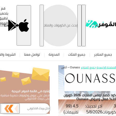
تخطى
قم
بتحميل
تطبيق
الموفر
English
جميع المتاجر
جميع الفئات
المدونة
تواصل معنا
الشروط والاح
صفحة الرئيسية
جميع المتاجر
Ounass – أناس
إشترك في قائمة الموفر البريدية
كود خصم اوناس الامارات 2026 كوبون
احصل على عروض وكوبونات حصرية مباشرة
وض Ounass
على بريدك الالكتروني
آخر تحديث:
4.5 (99
بونات
5/8/2026
تقييمات)