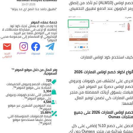
خصم اوناس (ALM10) ثم تأكد من إلصاق
19-07-2026
ز الكوبون عند الدفع تطبيق التخفيض.
"تطبيق جامد جدا انصح اي حد ينزله"
خدمة عملاء الموفر
إذا وجدت كود لا يعمل، لديك كود تود
إضافته، أو ترغب في مشاركة ملاحظاتك، لا
تتردد في التواصل معنا عبر البريد
الإلكتروني أو الانضمام إلى مجموعة محبي
الموفر!
انستجرام
تيليغرام
فيسبوك
البريد
ف استخدم كود اوناس الامارات
الكتروني
وفر المال من خلال موقع الموفر™
واع اكواد خصم اوناس الامارات 2026
السعودية.
رص على اكتشاف من كوبونات وعروض
728
كوبونات الخصم وعروض التخفيضات
م اوناس حصريًا عبر الموفر قبل
المتاحة على موقع الموفر™.
1,304
امك بتسوّق أزيائك المفضلة من متجر
المتاجر التي تقدم كوبونات وعروض
اس الامارات كي تضمن توفير المال،
على موقع الموفر™.
4,588
مها:
عدد الموفرين الشهري عبر موقع
الموفر™.
خصم اوناس الامارات 2026 على جميع
15.88%
جات Ounas
قيمة الخصومات المتوسطة التي
يحصل عليها مستخدمو موقع
الموفر™.
احصل على خصم 10% إضافي على كل
عملية شرائية من متجر Ounass دون أي