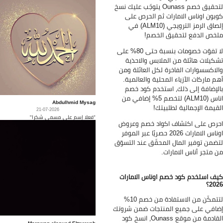
لتحقيق خصم Ounass يتوجّب عليك نسخ
بون اوناس الامارات ثم الحرص على
إلصاق الرمز الترويجي (ALM10) في
خص الدفع لتحقيق الخصم!
لا تفوّت خصومات بنسبة حتى 80% على
كيلات هائلة من الملابس والاحذية
لاكسسوارات الفاخرة لكل العائلة ومن
م ماركات الأزياء المحلية والعالمية.
لإضافة إلى ذلك، استخدم كود خصم
اناس (ALM10) لتخصم 5% إضافي من
Abdulhmid Mysag
قيمة الإجمالية لطلبيتك!
21-07-2026
"فعلا إسم على مسمى شكرا"
رص على اكتشاف اكواد خصم وعروض
اوناس الامارات 2026 حصريًا عبر الموفر
ضمن توفير المال المحقّق عند التسوّق
 متجر أناس الامارات.
ف استخدم كود خصم اوناس الامارات
20؟
لتتمكّن من الاستفادة من خصم 10%
افي على جميع المنتجات ضمن شروتك
القادمة من موقع Ounass، انسخ كود
Marawan elsayed Eltawwab