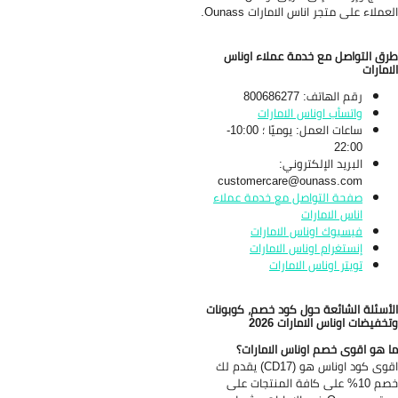
عملاء على متجر اناس الامارات Ounass.
ق التواصل مع خدمة عملاء اوناس
امارات
رقم الهاتف: 800686277
واتسأب اوناس الامارات
ساعات العمل: يوميًا ؛ 10:00-
22:00
البريد الإلكتروني:
customercare@ounass.com
صفحة التواصل مع خدمة عملاء
اناس الامارات
فيسبوك اوناس الامارات
إنستغرام اوناس الامارات
تويتر اوناس الامارات
أسئلة الشائعة حول كود خصم، كوبونات
خفيضات اوناس الامارات 2026
 هو اقوى خصم اوناس الامارات؟
اقوى كود اوناس هو (CD17) يقدم لك
خصم 10% على كافة المنتجات على