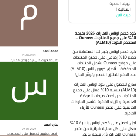
لإيجاد الهدية
المثالية !
جربه الان
كود خصم اوناس الامارات 2026 بقيمة
10% على جميع المنتجات Ounass –
تخدم الكود: (ALM10)
د خصم اوناس يتيح لك الاستفادة من
محمد احمد
26-07-2026
خصم 10% إضافي على جميع المنتجات
"صراحه جربت على تيمو وكان ممتاز"
على موقع Ounass يشمل المنتجات
المخفضة – ألصق كوبون اناس (ALM10)
د الدفع لتطبّق الخصم وتوفّر المال!
رع للحصول على كود اوناس الامارات
(ALM10) بنسبة 10% فعال على جميع
منتجات من أحدث صيحات الموضة
عالمية والأزياء الفاخرة لأشهر الماركات
العالمية على متجر Ounass للأزياء
فاخرة.
اجل، احصل على خصم اوناس بنسبة 10%
ساره احمد
ال على كل عملية شرائية من متجر
25-07-2026
Ounass الامارات بأي قيمة كانت.
"افضل تطبيق للحصول على التخفيضات"