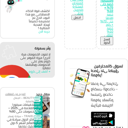
والأنشطة:
المنتجات
خصم حتى
المختارة
70% +
وتوصيل
10%
اكتشف قوة الذكاء
مجاني
خصم
الاصطناعي مع هذا
احصل
وفرها
البوت الذي تم
حتى 70%
تصميمه خصيصاً
+ كود
لإيجاد الهدية
خصم
المثالية !
10%
جربه الان
إضافي
إِنسخ
الكود
وفّر بسهولة
لا تفوت الخصومات مرة
أخرى! ميزة الموفر على
كروم يعثر على
الخصومات ويطبقها
تسوق كالمحترفين
تلقائيًا.
احصل على تطبيق
+ أضف إلى كروم
الموفر!
تقدم في المراحل
واكسب الوحدات -
استبدل وحدات
مقال جديد
المزيد من المقالات
BEAUTY – الجمال
الموفر بقسائم
والعناية
تخفيضات سيفورا
شرائية مميزة!
القادمة في 2025 –
خصومات حتى 80%
TRAVEL – سياحة وسفر
اكثر الدول سياحة في
العالم أشهر 5 دول
عليك زيارتها