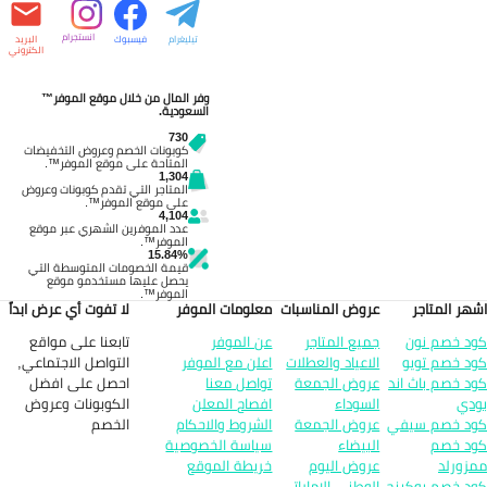
انستجرام
تيليغرام
فيسبوك
البريد
الكتروني
وفر المال من خلال موقع الموفر™
السعودية.
730
كوبونات الخصم وعروض التخفيضات
المتاحة على موقع الموفر™.
1,304
المتاجر التي تقدم كوبونات وعروض
على موقع الموفر™.
4,104
عدد الموفرين الشهري عبر موقع
الموفر™.
15.84%
قيمة الخصومات المتوسطة التي
يحصل عليها مستخدمو موقع
الموفر™.
هر المتاجر
عروض المناسبات
معلومات الموفر
لا تفوت أي عرض ابداً
تابعنا على مواقع
د خصم نون
جميع المتاجر
عن الموفر
التواصل الاجتماعي,
د خصم تويو
الاعياد والعطلات
اعلن مع الموفر
احصل على افضل
د خصم باث اند
عروض الجمعة
تواصل معنا
الكوبونات وعروض
دي
السوداء
افصاح المعلن
الخصم
د خصم سيفي
عروض الجمعة
الشروط والاحكام
د خصم
البيضاء
سياسة الخصوصية
زورلد
عروض اليوم
خريطة الموقع
د خصم بوكينج
الوطني الاماراتي