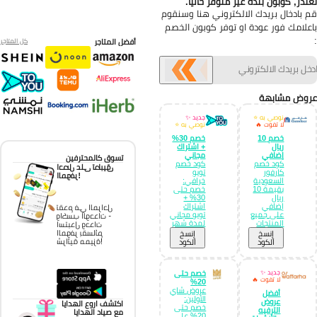
تذر, كوبون بنده غير متوفر حالياً.
 بادخال بريدك الالكتروني هنا وسنقوم
علامك فور عودة او توفر كوبون الخصم
أفضل المتاجر
كل المتاجر
وض مشابهة
نوصي به ⭐
جديد ✨
لا تفوت 🔥
نوصي به ⭐
خصم 10
خصم 30%
ريال
+ اشتراك
إضافي
مجاني
تسوق كالمحترفين
كود خصم
كود خصم
احصل على تطبيق
كارفور
تويو
الموفر!
السعودية
خرافي:
بقيمة 10
خصم حتى
ريال
30% +
إضافي
اشتراك
تقدم في المراحل
على جميع
تويو مجاني
واكسب الوحدات -
المنتجات
لمدة شهر
استبدل وحدات
الموفر بقسائم
إِنسخ
إِنسخ
شرائية مميزة!
الكود
الكود
جديد ✨
خصم حتى
لا تفوت 🔥
20%
عروض شاي
أفضل
الأولين:
عروض
اكتشف اروع الهدايا
خصم حتى
الترفيه
مع صياد الهدايا
20% على