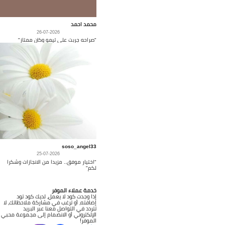
محمد احمد
26-07-2026
"صراحه جربت على تيمو وكان ممتاز"
soso_angel33
25-07-2026
"اختيار موفق.. مزيدا من الانجازات وشكرا
لكم"
خدمة عملاء الموفر
إذا وجدت كود لا يعمل، لديك كود تود
إضافته، أو ترغب في مشاركة ملاحظاتك، لا
تتردد في التواصل معنا عبر البريد
الإلكتروني أو الانضمام إلى مجموعة محبي
الموفر!