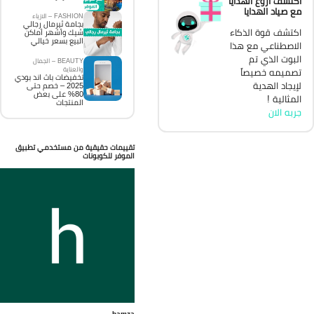
اكتشف اروع الهدايا
مع صياد الهدايا
FASHION – الازياء
بجامة ثيرمال رجالي
اكتشف قوة الذكاء
شيك وأشهر أماكن
البيع بسعر خيالي
الاصطناعي مع هذا
البوت الذي تم
BEAUTY – الجمال
والعناية
تصميمه خصيصاً
تخفيضات باث اند بودي
لإيجاد الهدية
2025 – خصم حتى
80% على بعض
المثالية !
المنتجات
جربه الان
تقييمات حقيقية من مستخدمي تطبيق
الموفر للكوبونات
hamza