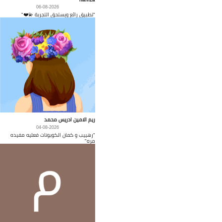
06-08-2026
"تطبيق رائع ويستحق التجربة 💫❤️"
ريم الامين ادريس محمد
04-08-2026
"رهييب و كمان الكوبونات فعليه مفيده
مره"