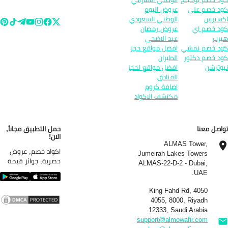
د خصم علي
عروض اليوم
سبرس
الوطني السعودي
د خصم اي
عروض رمضان
رب
عيد الاضحى
د خصم نمشي
افضل مواقع حجز
د خصم دكتور
الطيران
وترشن
افضل مواقع لحجز
الفنادق
اضافة كروم
مكتشف الاكواد
اصل معنا
حمل التطبيق مجاناً,
الان!
ALMAS Tower,
اكواد خصم, عروض
Jumeirah Lakes Towers
حصرية, جوائز قيمة
ALMAS-22-D-2 - Dubai,
UAE.
4050 King Fahd Rd,
4055, 8000, Riyadh
12333, Saudi Arabia.
support@almowafir.com