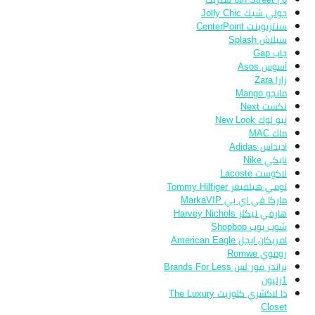
جولي شيك Jolly Chic
سنتربوينت CenterPoint
سبلاش Splash
جاب Gap
أسوس Asos
زارا Zara
مانجو Mango
نكست Next
نيو لوك New Look
ماك MAC
اديداس Adidas
نايكي Nike
لاكوست Lacoste
تومي هيلفيغر Tommy Hilfiger
ماركا في اي بي MarkaVIP
هارفي نيكلز Harvey Nichols
شوب بوب Shopbop
امريكان ايجل American Eagle
روموي Romwe
براندز فور لس Brands For Less
1زليون
ذا لاكشري كلوزيت The Luxury
Closet