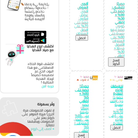
حصريًا
أقوى
تقدم في المراحل
للتطبيق:
العروض
واكسب الوحدات -
خصم حتى
أقوى
استبدل وحدات
90% +
عروض
الموفر بقسائم
30%
امازون:
شرائية مميزة!
إضافي
خصم حتى
كوبون
70% على
خصم تيمو
أفضل
بنسبة حتى
المنتجات
90% على
احصل
المنتجات
الأفضل
اكتشف اروع الهدايا
مبيعًا +
مع صياد الهدايا
30%
إضافي
إِنسخ
الكود
اكتشف قوة الذكاء
الاصطناعي مع هذا
البوت الذي تم
تصميمه خصيصاً
جديد ✨
جديد ✨
لإيجاد الهدية
نوصي به ⭐
لا تفوت 🔥
المثالية !
تخفيضات
حصريًا!
جربه الان
الأزياء
خصم حتى
الفاخرة
80% +
خصم ذا
5%
ديل اوتلت
إضافي
وفّر بسهولة
بنسبة
خصم
حتى
Ubuy
لا تفوت الخصومات مرة
70%%
بقيمة
أخرى! ميزة الموفر على
على أرقى
حتى 85%
كروم يعثر على
الأزياء
على افضل
الخصومات ويطبقها
الفاخرة
المنتجات +
تلقائيًا.
5%
احصل
+ أضف إلى كروم
إضافي
إِنسخ