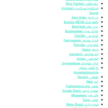
ريفا فاشن Riva Fashion
فيكتوريا سيكريت Victoria’s
Secret
جن اردور Jenn Ardor
بوهو مينا Boohoo MENA
بيري لوك Berrylook
بوتيك فييل Boutiquefeel
شيك مي ChicMe
فيري سيزون Fairyseason
فلوريداي Floryday
جيبور Gepur
اينا فوكيش inavokich
ايفروسي Ivrose
جوي شويتيك Joyshoetique
نو فاشن ستايل
Knowfashionstyle
نعومي Nayomi
نيير Neer
فاشن نوفا Fashionnova
سمبل دريس Simple Dress
وات ويرز Whatwears
يونس Yoins
مترو برازيل Metro Brazil