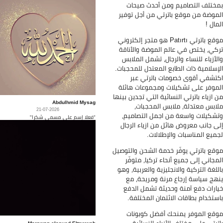
ختلف التصاميم ومن أحدث صيحات
موضة من موقع باترتي من أجل توفير
مال !
موقع باترتي Patırtı هو متجر إلكتروني
كي، يختص في عالم الموضة والأناقة
لأزياء للنساء والرجال، تشمل الملابس
إسلامية ذات الطابع المعتدل للمحجبات.
تشفي أقوى خصومات باترتي عبر
موفر على تشكيلات ومجموعات هائلة
 ازياء باترتي النسائية التي تجدين بينها
Abdulhmid Mysag
ابس معتدلة، ملابس المحجبات،
21-07-2026
شكيلات واسعة من اجمل التصاميم،
"فعلا إسم على مسمى شكرا"
ى جانب معروض هائل من ازياء الرجال
ميع المناسبات والإطلالات.
قع باترتي يوفّر خدمة الشحن والتوصيل
مجاني إلى جميع أنحاء تركيا، متوفّر
للغة التركية والانجليزية والعربية، وهو
هج سياسة إرجاع مرنة ومريحة، مع
ارات دفع آمنة وحديثة تشمل الدفع
ستخدام بطاقات الائتمان المختلفة.
قع الموفر يمنحك أفضل كوبونات
Marawan elsayed Eltawwab