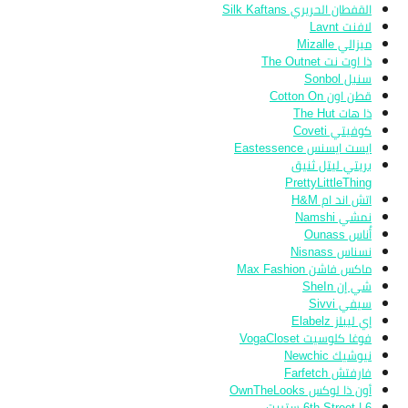
القفطان الحريري Silk Kaftans
لافنت Lavnt
ميزالي Mizalle
ذا اوت نت The Outnet
سنبل Sonbol
قطن اون Cotton On
ذا هات The Hut
كوفيتي Coveti
ايست ايسنس Eastessence
بريتي ليتل ثنيق
PrettyLittleThing
اتش اند ام H&M
نمشي Namshi
أُناس Ounass
نسناس Nisnass
ماكس فاشن Max Fashion
شي إن SheIn
سيفي Sivvi
إي ليبلز Elabelz
فوغا كلوسيت VogaCloset
نيوشيك Newchic
فارفتش Farfetch
أون ذا لوكس OwnTheLooks
6th Street | 6 ستريت