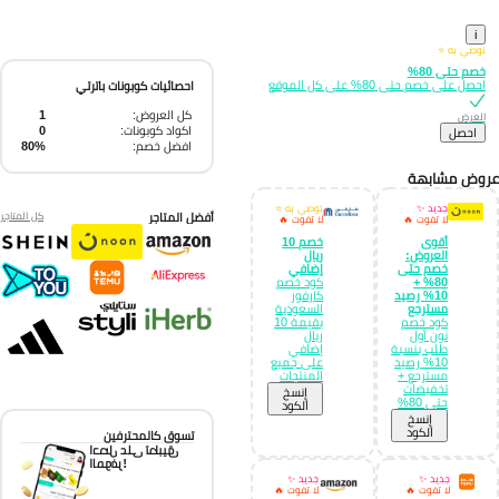
i
نوصي به ⭐
خصم حتى 80%
احصل على خصم حتى 80% على كل الموقع
احصائيات كوبونات باترتي
كل العروض:
1
العرض
اكواد كوبونات:
0
احصل
افضل خصم:
80%
وض مشابهة
جديد ✨
نوصي به ⭐
أفضل المتاجر
كل المتاجر
لا تفوت 🔥
لا تفوت 🔥
أقوى
خصم 10
العروض:
ريال
خصم حتى
إضافي
80% +
كود خصم
10% رصيد
كارفور
مسترجع
السعودية
كود خصم
بقيمة 10
نون أول
ريال
طلب بنسبة
إضافي
10% رصيد
على جميع
مسترجع +
المنتجات
تخفيضات
إِنسخ
حتى 80%
الكود
إِنسخ
الكود
تسوق كالمحترفين
احصل على تطبيق
الموفر!
جديد ✨
جديد ✨
لا تفوت 🔥
لا تفوت 🔥