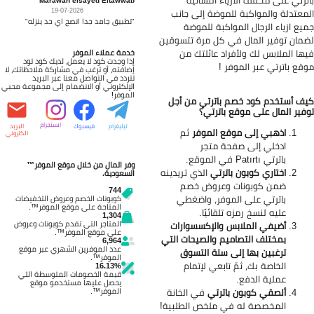
ترتي على مختلف الأزياء النسائية
19-07-2026
معتدلة والمواكبة للموضة إلى جانب
"تطبيق جامد جدا انصح اي حد ينزله"
يع ازياء الرجال المواكبة للموضة
مان توفير المال في كل مرة تتسوقين
ها الملابس لك ولأفراد عائلتك من
خدمة عملاء الموفر
إذا وجدت كود لا يعمل، لديك كود تود
قع باترتي عبر الموفر !
إضافته، أو ترغب في مشاركة ملاحظاتك، لا
تتردد في التواصل معنا عبر البريد
الإلكتروني أو الانضمام إلى مجموعة محبي
الموفر!
ف أستخدم كود خصم باترتي من أجل
فير المال على موقع باترتي؟
انستجرام
تيليغرام
فيسبوك
البريد
اذهبي إلى موقع الموفر
ثم
الكتروني
ادخلي إلى صفحة متجر
باترتي
Patırtı في الموقع.
وفر المال من خلال موقع الموفر™
اختاري كوبون باترتي
الذي تريدينه
السعودية.
ضمن كوبونات وعروض خصم
744
باترتي على الموفر، واضغطي
كوبونات الخصم وعروض التخفيضات
المتاحة على موقع الموفر™.
عليه لنسخ رمزه تلقائيًا.
1,304
المتاجر التي تقدم كوبونات وعروض
أضيفي الملابس والإكسسوارات
على موقع الموفر™.
بمختلف التصاميم والصيحات التي
6,964
عدد الموفرين الشهري عبر موقع
ترغبين بها إلى سلة التسوق
الموفر™.
الخاصة بك، ثمّ تابعي لإتمام
16.13%
قيمة الخصومات المتوسطة التي
عملية الدفع.
يحصل عليها مستخدمو موقع
الموفر™.
ألصقي كوبون باترتي
في الخانة
المخصصة له في ملخص الطلبية!