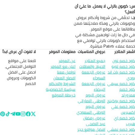
 كوبون باترتي لا يعمل. ما عليّ أن
عل؟
:
تحقّقي من شروط وأحكام عروض
وبونات باترتي ومدّة صلاحيّتها ضمن
اقاتها على موقع الموفر.
 حال ما زلت تواجهين مشكلة في
تخدام كوبونات باترتي تواصلي مع
 عملاء Patırtı مباشرة.
هر المتاجر
عروض المناسبات
معلومات الموفر
لا تفوت أي عرض ابداً
تابعنا على مواقع
د خصم نون
جميع المتاجر
عن الموفر
التواصل الاجتماعي,
د خصم تويو
الاعياد والعطلات
اعلن مع الموفر
احصل على افضل
د خصم باث اند
عروض الجمعة
تواصل معنا
الكوبونات وعروض
دي
السوداء
افصاح المعلن
الخصم
د خصم سيفي
عروض الجمعة
الشروط والاحكام
د خصم
البيضاء
سياسة الخصوصية
زورلد
عروض اليوم
خريطة الموقع
د خصم بوكينج
الوطني الاماراتي
د خصم علي
عروض اليوم
سبرس
الوطني السعودي
د خصم اي
عروض رمضان
رب
عيد الاضحى
د خصم نمشي
افضل مواقع حجز