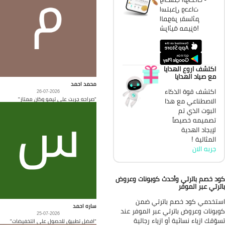
استبدل وحدات
الموفر بقسائم
شرائية مميزة!
اكتشف اروع الهدايا
مع صياد الهدايا
محمد احمد
اكتشف قوة الذكاء
26-07-2026
"صراحه جربت على تيمو وكان ممتاز"
الاصطناعي مع هذا
البوت الذي تم
تصميمه خصيصاً
لإيجاد الهدية
المثالية !
جربه الان
د خصم باترتي وأحدث كوبونات وعروض
ترتي عبر الموفر
تخدمي كود خصم باترتي ضمن
ساره احمد
بونات وعروض باترتي عبر الموفر عند
25-07-2026
وّقك ازياء نسائية أو ازياء رجالية
"افضل تطبيق للحصول على التخفيضات"