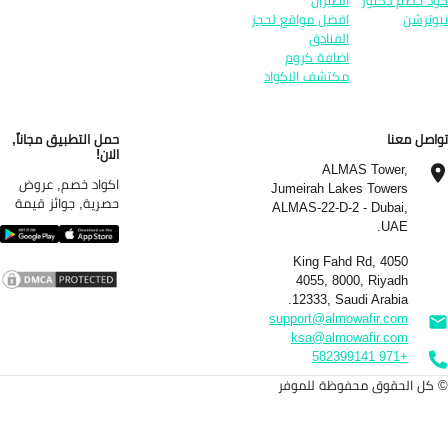
د خصم دكتور
الطيران
وترشن
افضل مواقع لحجز
الفنادق
اضافة كروم
مكتشف الاكواد
اصل معنا
حمل التطبيق مجاناً,
الان!
ALMAS Tower,
اكواد خصم, عروض
Jumeirah Lakes Towers
حصرية, جوائز قيمة
ALMAS-22-D-2 - Dubai,
UAE.
4050 King Fahd Rd,
4055, 8000, Riyadh
12333, Saudi Arabia.
support@almowafir.com
ksa@almowafir.com
+971 582399141
كل الحقوق محفوظة للموفر