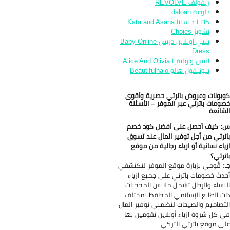
ريفولف REVOLVE
دلوعة daloah
كاتا اند اسانا Kata and Asana
تشويز Choies
بيبي اونلاين دريس Baby Online
Dress
اليس واوليفيا Alice And Olivia
بيوتيفول هالو Beautifulhalo
بونات وعروض باترتي حصرية وأقوى
ومات باترتي عبر الموفر – الأسئلة
شائعة
 كيف أحصل على أفضل كود خصم
ترتي من أجل توفير المال عند تسوق
ياء نسائية أو ازياء رجالية من موقع
ترتي؟
:
قُومي بزيارة موقع الموفر لتكتشفي
دث خصومات باترتي على جميع ازياء
نساء والرجال تشمل ملابس المحجبات
ت الطابع الإسلامي المحافظ بمختلف
تصاميم والصيحات لتضمني توفير المال
 كل شروة ازياء أونلاين تقومين بها
ى موقع باترتي التركي.