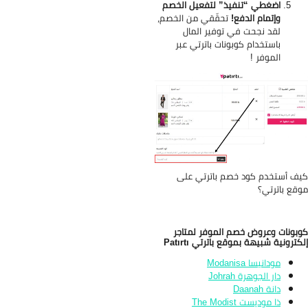
اضغطي “تنفيذ” لتفعيل الخصم
وإتمام الدفع!
تحقّقي من الخصم،
لقد نجحت في توفير المال
باستخدام كوبونات باترتي عبر
الموفر
!
ف أستخدم كود خصم باترتي على
قع باترتي؟
بونات وعروض خصم الموفر لمتاجر
كترونية شبيهة بموقع باترتي Patırtı
مودانيسا Modanisa
دار الجوهرة Johrah
دانة Daanah
ذا موديست The Modist