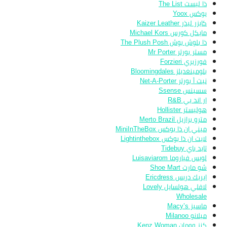
ذا ليست The List
يوكس Yoox
كايزر ليذر Kaizer Leather
مايكل كورس Michael Kors
ذا بلوش بوش The Plush Posh
مستر بورتر Mr Porter
فورزيري Forzieri
بلومينغديلز Bloomingdales
نيت أ بورتر Net-A-Porter
سسينس Ssense
ار اند بي R&B
هوليستر Hollister
مترو برازيل Merto Brazil
ميني ان ذا بوكس MiniInTheBox
لايت ان ذا بوكس Lightinthebox
تايد باي Tidebuy
لويس فياروما Luisaviarom
شو مارت Shoe Mart
ايريك دريس Ericdress
لافلي هولسايل Lovely
Wholesale
ماسيز Macy’s
ميلانو Milanoo
كنز وومان Kenz Woman