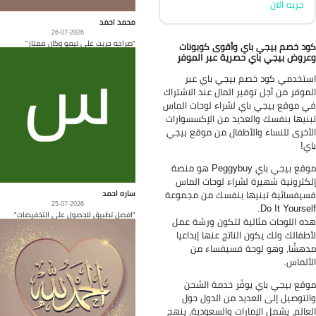
جربه الان
محمد احمد
26-07-2026
"صراحه جربت على تيمو وكان ممتاز"
د خصم بيجي باي وأقوى كوبونات
روض بيجي باي حصرية عبر الموفر
تخدمي كود خصم بيجي باي عبر
موفر من أجل توفير المال عند الاشتراك
 موقع بيجي باي لشراء لوحات الماس
نيها بنفسك والعديد من الإكسسوارات
أخرى للنساء والأطفال من موقع بيجي
ي!
موقع بيجي باي Peggybuy هو منصة
كترونية شهيرة لشراء لوحات الماس
ساره احمد
يفسائية تبنيها بنفسك من مجموعة
25-07-2026
Do It Yoursel
"افضل تطبيق للحصول على التخفيضات"
ه اللوحات مثالية لتكون ورشة عمل
طفالك ولك يكون الناتج عنها إبداعيا
هشًا، وهو لوحة فسيفساء من
ألماس.
قع بيجي باي يوفّر خدمة الشحن
لتوصيل إلى العديد من الدول حول
عالم، يشمل الإمارات والسعودية، ينهج