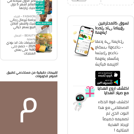
اكثر الدول سياحة في
العالم أشهر 5 دول
عليك زيارتها
FASHION – الازياء
بجامة ثيرمال رجالي
تسوق كالمحترفين
شيك وأشهر أماكن
البيع بسعر خيالي
احصل على تطبيق
الموفر!
BEAUTY – الجمال
والعناية
تقدم في المراحل
تخفيضات باث اند بودي
2025 – خصم حتى
واكسب الوحدات -
80% على بعض
استبدل وحدات
المنتجات
الموفر بقسائم
شرائية مميزة!
تقييمات حقيقية من مستخدمي تطبيق
الموفر للكوبونات
اكتشف اروع الهدايا
مع صياد الهدايا
اكتشف قوة الذكاء
الاصطناعي مع هذا
البوت الذي تم
تصميمه خصيصاً
لإيجاد الهدية
المثالية !