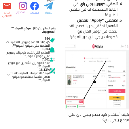
ألصقي كوبون بيجي باي
في
الخانة المخصصة له في ملخص
انستجرام
تيليغرام
فيسبوك
البريد
الطلبية!
الكتروني
اضغطي “Apply” لتفعيل
الخصم!
تحقّقي من الخصم، لقد
وفر المال من خلال موقع الموفر™
نجحت في توفير المال مع
السعودية.
خصومات بيجي باي عبر الموفر!
744
كوبونات الخصم وعروض التخفيضات
المتاحة على موقع الموفر™.
1,303
المتاجر التي تقدم كوبونات وعروض
على موقع الموفر™.
7,601
عدد الموفرين الشهري عبر موقع
الموفر™.
16.13%
قيمة الخصومات المتوسطة التي
يحصل عليها مستخدمو موقع
الموفر™.
ف أستخدم كود خصم بيجي باي على
قع بيجي باي؟