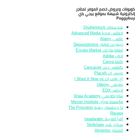
بونات وعروض خصم الموفر لمتاجر
كترونية شبيهة بموقع بيجي باي
Peggyb
شترستوك Shutterstock
ادفانس ميديا Advanced Media
عالمي Alamy
ديبوزيت فوتوز Depositphotos
انفاتو ماركت Envato Market
ادوب Adobe
كانفا Canva
كانفاس جيت Canvasjet
بلييس إت PlaceIt
اي وانت إت ناو I Want It Now
يوديمي Udemy
اديكس EDX
شاو اكاديمي Shaw Academy
مؤسسة ميزان Mezan Institute
ذا برينتسون ريفيو The Princeton
Review
أقرأ العربية Ireadarabic
سكيل شير Skillshare
المنتور Almentor