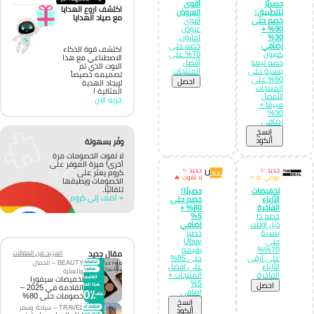
حصريًا
أقوى
اكتشف اروع الهدايا
للتطبيق:
العروض
مع صياد الهدايا
خصم حتى
أقوى
90% +
عروض
30%
امازون:
إضافي
خصم حتى
اكتشف قوة الذكاء
كوبون
70% على
الاصطناعي مع هذا
خصم تيمو
أفضل
البوت الذي تم
بنسبة حتى
المنتجات
تصميمه خصيصاً
90% على
احصل
لإيجاد الهدية
المنتجات
المثالية !
الأفضل
جربه الان
مبيعًا +
30%
إضافي
إِنسخ
الكود
وفّر بسهولة
لا تفوت الخصومات مرة
أخرى! ميزة الموفر على
جديد ✨
جديد ✨
كروم يعثر على
نوصي به ⭐
لا تفوت 🔥
الخصومات ويطبقها
تلقائيًا.
تخفيضات
حصريًا!
+ أضف إلى كروم
الأزياء
خصم حتى
الفاخرة
80% +
خصم ذا
5%
ديل اوتلت
إضافي
بنسبة
خصم
حتى
Ubuy
70%%
بقيمة
مقال جديد
المزيد من المقالات
على أرقى
حتى 85%
BEAUTY – الجمال
الأزياء
على افضل
والعناية
الفاخرة
المنتجات +
تخفيضات سيفورا
5%
احصل
القادمة في 2025 –
إضافي
خصومات حتى 80%
إِنسخ
TRAVEL – سياحة وسفر
الكود