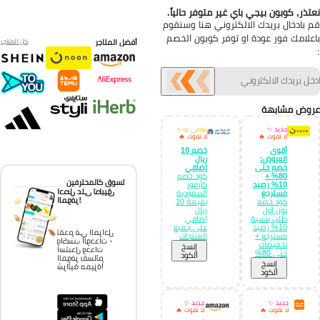
تذر, كوبون بيجي باي غير متوفر حالياً.
 بادخال بريدك الالكتروني هنا وسنقوم
علامك فور عودة او توفر كوبون الخصم
أفضل المتاجر
كل المتاجر
وض مشابهة
جديد ✨
نوصي به ⭐
لا تفوت 🔥
لا تفوت 🔥
أقوى
خصم 10
العروض:
ريال
خصم حتى
إضافي
80% +
كود خصم
تسوق كالمحترفين
10% رصيد
كارفور
احصل على تطبيق
مسترجع
السعودية
الموفر!
كود خصم
بقيمة 10
نون أول
ريال
طلب بنسبة
إضافي
10% رصيد
على جميع
تقدم في المراحل
مسترجع +
المنتجات
واكسب الوحدات -
تخفيضات
إِنسخ
استبدل وحدات
حتى 80%
الكود
الموفر بقسائم
إِنسخ
شرائية مميزة!
الكود
جديد ✨
جديد ✨
لا تفوت 🔥
لا تفوت 🔥