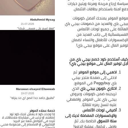
اسة إرجاع مريحة ومرنة ويتيح خيارات
ع آمنة باستخدام بطاقات الائتمان.
قع الموفر يمنحك أفضل كوبونات
Abdulhmid Mysag
جي باي والعديد من خصومات بيجي باي
21-07-2026
"فعلا إسم على مسمى شكرا"
هائلة على جميع لوحات الألماس
فسيفسائية إلى جانب العديد من
إكسسوارات للأطفال والنساء لضمان
فير المال على موقع بيجي باي!
ف أستخدم كود خصم بيجي باي من
ل توفير المال على موقع بيجي باي؟
اذهبي إلى موقع الموفر
ثم
ادخلي إلى صفحة متجر بيجي
باي
Peggybuy في الموقع.
اختاري كوبون بيجي باي
الذي
Marawan elsayed Eltawwab
تريدينه ضمن كوبونات وعروض
19-07-2026
"تطبيق جامد جدا انصح اي حد ينزله"
بيجي باي على الموفر، واضغطي
عليه لنسخ رمزه تلقائيًا.
أضيفي لوحات الألماس
خدمة عملاء الموفر
إذا وجدت كود لا يعمل، لديك كود تود
والإكسسوارات المفضلة لديك إلى
إضافته، أو ترغب في مشاركة ملاحظاتك، لا
سلة التسوق
الخاصة بك، ثمّ
تتردد في التواصل معنا عبر البريد
الإلكتروني أو الانضمام إلى مجموعة محبي
واصلي لإكمال عملية الدفع!
الموفر!