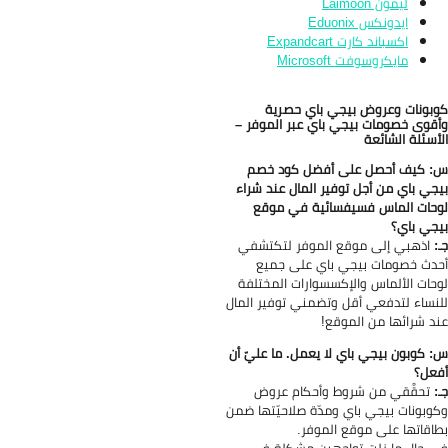
ليمون Laimoon
ايدونكس Eduonix
اكسباند كارت Expandcart
مايكروسوفت Microsoft
بونات وعروض بيجي باي حصرية
قوى خصومات بيجي باي عبر الموفر –
أسئلة الشائعة
 كيف أحصل على أفضل كود خصم
جي باي من أجل توفير المال عند شراء
حات الماس فسيفسائية في موقع
جي باي؟
:
اذهبي إلى موقع الموفر لتكتشفي
دث خصومات بيجي باي على جميع
حات الألماس والإكسسوارات المختلفة
نساء لتدفعي أقل وتضمني توفير المال
د شرائها من الموقع!
 كوبون بيجي باي لا يعمل. ما عليّ أن
عل؟
:
تحقَّقي من شروط وأحكام عروض
وبونات بيجي باي ومدّة صلاحيّتها ضمن
اقاتها على موقع الموفر.