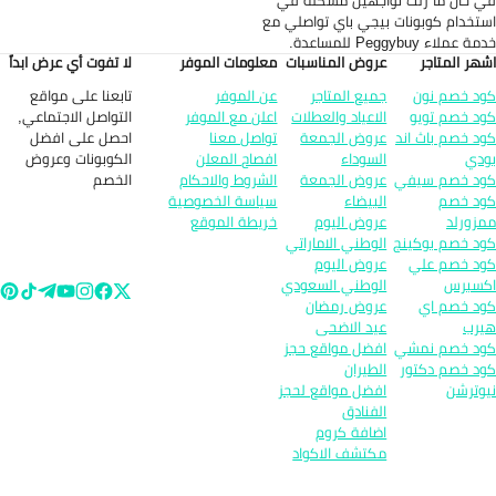
 حال ما زلت تواجهين مشكلة في
تخدام كوبونات بيجي باي تواصلي مع
 عملاء Peggybuy للمساعدة.
هر المتاجر
عروض المناسبات
معلومات الموفر
لا تفوت أي عرض ابداً
تابعنا على مواقع
د خصم نون
جميع المتاجر
عن الموفر
التواصل الاجتماعي,
د خصم تويو
الاعياد والعطلات
اعلن مع الموفر
احصل على افضل
د خصم باث اند
عروض الجمعة
تواصل معنا
الكوبونات وعروض
دي
السوداء
افصاح المعلن
الخصم
د خصم سيفي
عروض الجمعة
الشروط والاحكام
د خصم
البيضاء
سياسة الخصوصية
زورلد
عروض اليوم
خريطة الموقع
د خصم بوكينج
الوطني الاماراتي
د خصم علي
عروض اليوم
سبرس
الوطني السعودي
د خصم اي
عروض رمضان
رب
عيد الاضحى
د خصم نمشي
افضل مواقع حجز
د خصم دكتور
الطيران
وترشن
افضل مواقع لحجز
الفنادق
اضافة كروم
مكتشف الاكواد