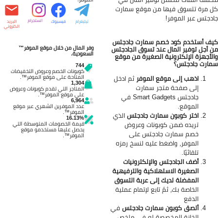
 مرة تتسوق فيها من موقع سمارت
دجتس عبر الموفر!
انستجرام
تيليغرام
فيسبوك
البريد
الكتروني
ف أستخدم كود خصم سمارت جادجتس
وفر المال من خلال موقع الموفر™
 أجل توفير المال عند تسوق الجادجتس
السعودية.
لأجهزة الإلكترونية الصغيرة من موقع
ارت جادجتس؟
744
كوبونات الخصم وعروض التخفيضات
المتاحة على موقع الموفر™.
اذهب إلى موقع الموفر
ثم ادخل
1,304
إلى صفحة متجر سمارت
المتاجر التي تقدم كوبونات وعروض
على موقع الموفر™.
جادجتس
Smart Gadgets في
6,964
الموقع.
عدد الموفرين الشهري عبر موقع
الموفر™.
اختر كوبون سمارت جادجتس
الذي
16.13%
قيمة الخصومات المتوسطة التي
تريده ضمن كوبونات وعروض
يحصل عليها مستخدمو موقع
خصم سمارت جادجتس على
الموفر™.
الموفر، واضغط عليه لنسخ رمزه
تلقائيًا.
أضف الجادجتس والإلكترونيات
الصغيرة الاستهلاكية والترفيهية
المفضلة لديك إلى عربة التسوق
الخاصة بك، ثمّ تابع لإتمام عملية
الدفع
ألصق كوبون سمارت جادجتس
في
الخانة المخصصة له في ملخص