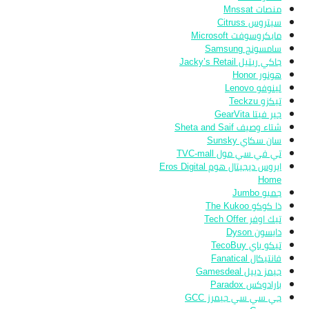
منصات Mnssat
سيتروس Citruss
مايكروسوفت Microsoft
سامسونج Samsung
جاكي ريتيل Jacky’s Retail
هونور Honor
لينوفو Lenovo
تيكزو Teckzu
جير فيتا GearVita
شتاء وصيف Sheta and Saif
سان سكاي Sunsky
تي في سي مول TVC-mall
ايروس ديجيتال هوم Eros Digital
Home
جمبو Jumbo
ذا كوكو The Kukoo
تيك اوفر Tech Offer
دايسون Dyson
تيكو باي TecoBuy
فانتيكال Fanatical
جيمز دييل Gamesdeal
بارادوكس Paradox
جي سي سي جيمرز GCC