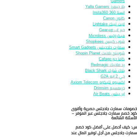
Gamers
يلا جيمرز Yalla Gamers
انستا 360 Insta360
كانون Canon
لايت تييك Lightake
جير اب Gear-up
ميكروليس Microless
شوب كييس Shopkees
سمارت جادجيتس Smart Gadgets
شوبينج بلانيت Shopin Planet
كافا جو Cafago
رد ماجيك Redmagic
بلاك شارك Black Shark
جي 2 ايه G2A
اكسيوم تليكوم Axiom Telecom
دريمسيم Drimsim
اير بيتس Air Beats
ومات سمارت جادجتس حصرية وأقوى
د خصم سمارت جادجتس عبر الموفر –
أسئلة الشائعة
 كيف أحصل على أفضل كود خصم
ارت جادجتس من أجل توفير المال عند