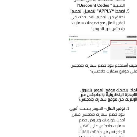
الطلبية “
Discount Codes
“!
اضغط “APPLY” لتفعيل الخصم!
تحقّق من الخصم، لقد نجحت في
توفير المال مع خصومات سمارت
جادجتس عبر الموفر
!
ف أستخدم كود خصم سمارت جادجتس
ى موقع سمارت جادجتس؟
اذا ينصحك موقع الموفر بتسوق
أجهزة الإلكترونية والجادجتس عبر
إنترنت من موقع سمارت جادجتس؟
توفير المال
– الموفر يمنحك أقوى
كود خصم سمارت جادجتس ضمن
أحدث كوبونات وعروض خصم
سمارت جادجتس على أفضل
الجادجتس من مختلف الفئات