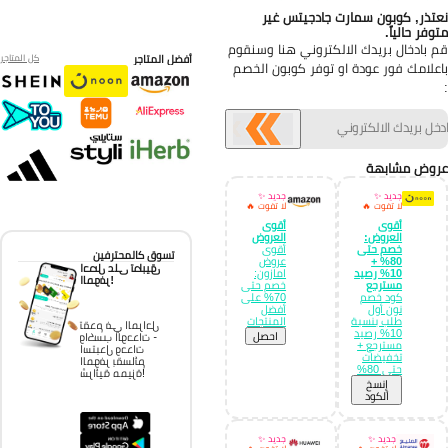
تذر, كوبون سمارت جادجيتس غير
وفر حالياً.
 بادخال بريدك الالكتروني هنا وسنقوم
أفضل المتاجر
كل المتاجر
علامك فور عودة او توفر كوبون الخصم
وض مشابهة
جديد ✨
جديد ✨
لا تفوت 🔥
لا تفوت 🔥
أقوى
أقوى
العروض:
العروض
خصم حتى
أقوى
تسوق كالمحترفين
80% +
عروض
احصل على تطبيق
10% رصيد
امازون:
الموفر!
مسترجع
خصم حتى
كود خصم
70% على
نون أول
أفضل
طلب بنسبة
المنتجات
تقدم في المراحل
10% رصيد
احصل
واكسب الوحدات -
مسترجع +
استبدل وحدات
تخفيضات
الموفر بقسائم
حتى 80%
شرائية مميزة!
إِنسخ
الكود
جديد ✨
جديد ✨