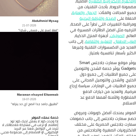
لأجهزة الإلكترونية الصغيرة
الأصلية،
مونة الجودة، بأحدث التقنيات من
يع المجالات والفئات:
الجمال والعناية
،
حفاظ على
الصحة واللياقة البدنية
Abdulhmid Mysag
راقبة التغييرات التي تطرأ على الصحة،
21-07-2026
ترفيه مثل افضل الطائرات المسيرة في
"فعلا إسم على مسمى شكرا"
عالم،
الصوتيات
، أجهزة المنزل الذكية،
عاب الاطفال
،
التعليم والثقافة
، إلى جانب
عديد من الاكسسوارات التقنية وغيرها
كثير بأسعار تنافسية بامتياز.
يوفّر موقع سمارت جادجتس Smart
Gadgets يوفّر خدمة الشحن والتوصيل
ى جميع الطلبيات إلى جميع دول
خليج، والشحن والتوصيل المجاني على
يع الطلبيات في الإمارات، سياسة إرجاع
ضية، والعديد من خيارات الدفع
Marawan elsayed Eltawwab
متطوّرة والآمنة أهمها الدفع عد
19-07-2026
استلام.
"تطبيق جامد جدا انصح اي حد ينزله"
موفر يمنحك أفضل كوبونات وعروض
خدمة عملاء الموفر
م سمارت جادجتس إلى جانب خصومات
إذا وجدت كود لا يعمل، لديك كود تود
ارت جادجتس الحصرية على مختلف
إضافته، أو ترغب في مشاركة ملاحظاتك، لا
تتردد في التواصل معنا عبر البريد
الكترونيات الصغيرة والجادجتس من
الإلكتروني أو الانضمام إلى مجموعة محبي
تلف الفئات لتضمن توفير المال في
الموفر!