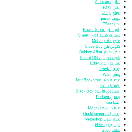
أمازون Amazon
إيباي eBay
يوباي Ubuy
جوميا jumia
تخير T5ear
باور ستور Power Store
سمارت هب1 Smart Hub1
متجر ماهر Maher
كلوس باي Close Buy
دكان افكار Dokkan Afkar
شرف دي جي Sharaf DG
معارض ايدي Eddy
جيبيلز Jebelz
ويش Wish
مكتبة جرير Jarir Bookstore
اكسترا Extra
الصندوق الأسود Black Box
ردسي Redsea
ايكيا Ikea
مينا كارت Menakart
جيك باينج GeekBuying
ميزة شوب Mezashop
نيو ايج Newegg
ساكو Saco