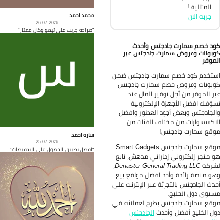
المثالية !
محمد احمد
جربه الان
26-07-2026
"صراحه جربت على تيمو وكان ممتاز"
د خصم سمارت جادجتس وأحدث
بونات وعروض سمارت جادجتس عبر
موفر
تخدم كود خصم سمارت جادجتس ضمن
بونات وعروض خصم سمارت جادجتس
ر الموفر من أجل توفير المال عند
وّقك افضل الأجهزة الإلكترونية
لجادجتس وبعض أجود العطور وافضل
اكسسوارات من مختلف الفئات من
قع سمارت جادجتس!
ساره احمد
25-07-2026
موقع سمارت جادجتس Smart Gadgets
"افضل تطبيق للحصول على التخفيضات"
 متجر إلكتروني إماراتي مدهش، تابع
شركة
Denaster General Trading LLC
،
و منصة رائدة وأحد افضل مواقع بيع
دث الجادجتس بالتجزئة عبر الإنترنت على
توى دول الخليج.
قع سمارت جادجتس يطرح لعملائه في
ل الخليج أفضل وأحدث
الجادجتس