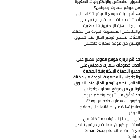
وق الجادجتس والإلكترونيات الصغيرة
 موقع سمارت جادجتس؟
:
قُم بزيارة موقع الموفر لتطّلع على
دث خصومات سمارت جادجتس على
يع الأجهزة الإلكترونية الصغيرة
لجادجتس المضمونة الجودة من مختلف
فئات، لتضمن توفير المال عند التسوق
نلاين من موقع سمارت جادجتس.
: قُم بزيارة موقع الموفر لتطّلع على
دث خصومات سمارت جادجتس على
يع الأجهزة الإلكترونية الصغيرة
لجادجتس المضمونة الجودة من مختلف
فئات، لتضمن توفير المال عند التسوق
نلاين من موقع سمارت جادجتس.
:
تحقَّق من شروط وأحكام عروض
وبونات سمارت جادجتس ومدّة
احيّتها ضمن بطاقاتها على موقع
موفر.
 حال ما زلت تواجه مشكلة في
تخدام كوبون سمارت جادجتس تواصل
مع خدمة عملاء Smart Gadgets
اشرة.