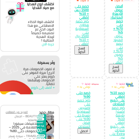
لا تفوت 🔥
لا تفوت 🔥
اكتشف اروع الهدايا
أفضل
خصم حتى
مع صياد الهدايا
عروض
1500 ر.س
الأجهزة
+ 10%
المنزلية:
إضافي
خصم
كود خصم
اكتشف قوة الذكاء
حتى
هواوي
الاصطناعي مع هذا
70% +
السعودية
البوت الذي تم
5%
حتى
تصميمه خصيصاً
عروض
1500 ريال
لإيجاد الهدية
المنيع:
+ 10%
المثالية !
خصم
إضافي
جربه الان
حتى
إِنسخ
70% +
الكود
كوبون
5%
إضافي
وفّر بسهولة
إِنسخ
لا تفوت الخصومات مرة
الكود
أخرى! ميزة الموفر على
كروم يعثر على
الخصومات ويطبقها
تلقائيًا.
جديد ✨
جديد ✨
نوصي به ⭐
نوصي به ⭐
+ أضف إلى كروم
خصم 10%
خصم حتى
إضافي
90%
على جميع
كود خصم
المنتجات
علي
كود خصم
اكسبرس
اكسترا
السعودية
مقال جديد
المزيد من المقالات
بقيمة
بنسبة حتى
BEAUTY – الجمال
10%
90% على
والعناية
إضافي
افضل
تخفيضات سيفورا
على جميع
المنتجات
القادمة في 2025 –
منتجات
احصل
خصومات حتى 80%
Extra على
TRAVEL – سياحة وسفر
نون