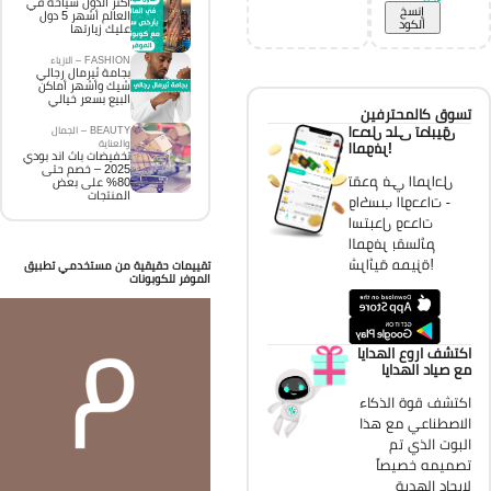
اكثر الدول سياحة في
إِنسخ
العالم أشهر 5 دول
الكود
عليك زيارتها
FASHION – الازياء
بجامة ثيرمال رجالي
شيك وأشهر أماكن
البيع بسعر خيالي
تسوق كالمحترفين
احصل على تطبيق
BEAUTY – الجمال
والعناية
الموفر!
تخفيضات باث اند بودي
2025 – خصم حتى
تقدم في المراحل
80% على بعض
المنتجات
واكسب الوحدات -
استبدل وحدات
الموفر بقسائم
شرائية مميزة!
تقييمات حقيقية من مستخدمي تطبيق
الموفر للكوبونات
اكتشف اروع الهدايا
مع صياد الهدايا
اكتشف قوة الذكاء
الاصطناعي مع هذا
البوت الذي تم
تصميمه خصيصاً
لإيجاد الهدية