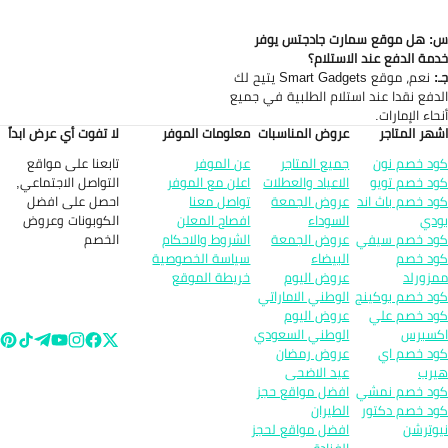
 هل موقع سمارت جادجتس يوفر
مة الدفع عند الاستلام؟
:
نعم، موقع Smart Gadgets يتيح لك
دفع نقدا عند استلام الطلبية في جميع
حاء الإمارات.
هر المتاجر
عروض المناسبات
معلومات الموفر
لا تفوت أي عرض ابداً
تابعنا على مواقع
د خصم نون
جميع المتاجر
عن الموفر
التواصل الاجتماعي,
د خصم تويو
الاعياد والعطلات
اعلن مع الموفر
احصل على افضل
د خصم باث اند
عروض الجمعة
تواصل معنا
الكوبونات وعروض
دي
السوداء
افصاح المعلن
الخصم
د خصم سيفي
عروض الجمعة
الشروط والاحكام
د خصم
البيضاء
سياسة الخصوصية
زورلد
عروض اليوم
خريطة الموقع
د خصم بوكينج
الوطني الاماراتي
د خصم علي
عروض اليوم
سبرس
الوطني السعودي
د خصم اي
عروض رمضان
رب
عيد الاضحى
د خصم نمشي
افضل مواقع حجز
د خصم دكتور
الطيران
وترشن
افضل مواقع لحجز