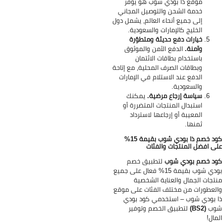
موقع ذا بودي شوب هو يوفّر
خدمة الشحن والتوصيل المجاني
إلى جميع أنحاء العالم، يشمل دول
الخليج كالإمارات والسعودية.
خيارات دفع حديثة ومتطوّرة
وآمنة.
الدفع الآمن والموثوق
باستخدام بطاقات الائتمان
وبطاقات الصرف المحلية، مع إتاحة
الدفع عند الاستلام في الإمارات
والسعودية.
سياسة إرجاع مرضية.
يمكنك
استبدال المنتجات المتضررة أو
المعيبة أو إرجاعها لاسترداد
ثمنها.
كود خصم ذا بودي شوب بقيمة 15%
ى افضل المنتجات والفئات
د خصم بودي شوب
لتطبيق خصم
بودي شوب بقيمة 15% فعال على جميع
تجات الجمال والعناية الشخصية
لعطورات من مختلف الفئات على موقع
 بودي شوب – استخدمي كود بودي
وب
(BS2)
لتطبيق الخصم وتوفير
مال!