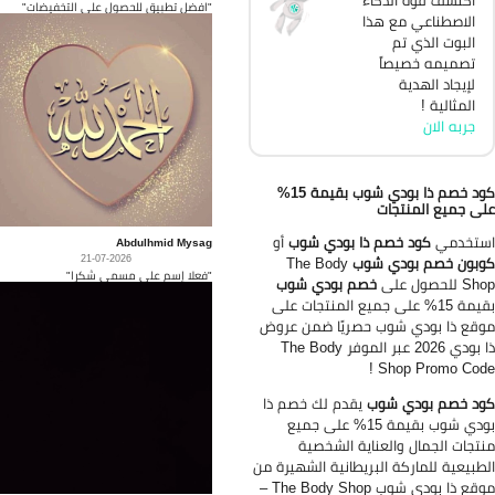
"افضل تطبيق للحصول على التخفيضات"
الاصطناعي مع هذا
البوت الذي تم
تصميمه خصيصاً
لإيجاد الهدية
المثالية !
جربه الان
كود خصم ذا بودي شوب بقيمة 15%
ى جميع المنتجات
ستخدمي
كود خصم ذا بودي شوب
أو
Abdulhmid Mysag
21-07-2026
بون خصم بودي شوب
The Body
"فعلا إسم على مسمى شكرا"
 للحصول على
خصم بودي شوب
بقيمة 15% على جميع المنتجات على
قع ذا بودي شوب حصريًا ضمن عروض
ذا بودي 2026 عبر الموفر The Body
Shop Promo Code
د خصم بودي شوب
يقدم لك خصم ذا
بودي شوب بقيمة 15% على جميع
تجات الجمال والعناية الشخصية
طبيعية للماركة البريطانية الشهيرة من
موقع ذا بودي شوب The Body Shop –