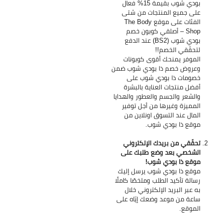
بودي شوب بقيمة 15% فعال
على جميع المنتجات من شتى
الفئات على موقع The Body
Shop – أصلقي كوبون خصم
بودي شوب (BS2) عند الدفع
لتحقّقي الخصم!!
الموفر يمنحك أقوى كوبونات
وعروض خصم ذا بودي شوب ضمن
خصومات ذا بودي شوب على
أفضل منتجات العناية بالبشرة
والشعر والجسم والعطور والهدايا
المميزة وغيرها من أجل توفير
المال عند التسوق اونلاين من
موقع ذا بودي شوب.
تحقّقي من بريدك الإلكتروني
الشخصي بعد وضع طلبك على
موقع ذا بودي شوب!
موقع ذا بودي شوب يرسل إليك
رسالة تأكيد الطلب وملخصًا كاملًا
به عبر البريد الإلكتروني خلال
ساعة من موعد وضعك إيّاه على
الموقع.