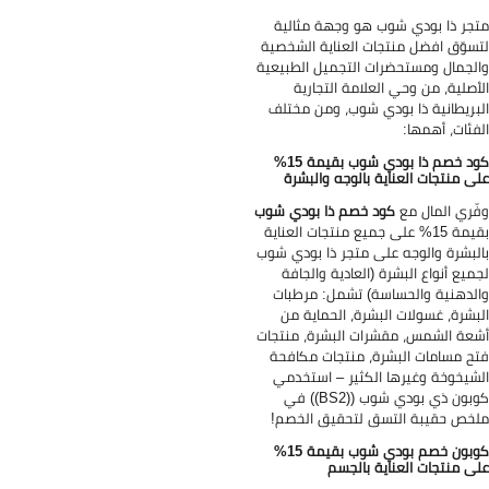
جر ذا بودي شوب هو وجهة مثالية
سوّق افضل منتجات العناية الشخصية
لجمال ومستحضرات التجميل الطبيعية
أصلية، من وحي العلامة التجارية
بريطانية ذا بودي شوب، ومن مختلف
فئات، أهمها:
كود خصم ذا بودي شوب بقيمة 15%
ى منتجات العناية بالوجه والبشرة
ّري المال مع
كود خصم ذا بودي شوب
بقيمة 15% على جميع منتجات العناية
لبشرة والوجه على متجر ذا بودي شوب
ميع أنواع البشرة (العادية والجافة
لدهنية والحساسة) تشمل: مرطبات
بشرة، غسولات البشرة، الحماية من
عة الشمس، مقشرات البشرة، منتجات
ح مسامات البشرة، منتجات مكافحة
شيخوخة وغيرها الكثير – استخدمي
كوبون ذي بودي شوب ((BS2)) في
خص حقيبة التسق لتحقيق الخصم!
كوبون خصم بودي شوب بقيمة 15%
ى منتجات العناية بالجسم