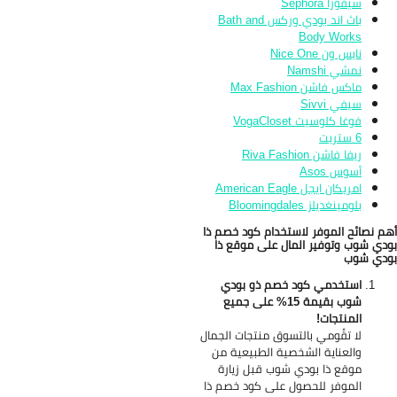
سيفورا Sephora
باث اند بودي وركس Bath and
Body Works
نايس ون Nice One
نمشي Namshi
ماكس فاشن Max Fashion
سيفي Sivvi
فوغا كلوسيت VogaCloset
6 ستريت
ريفا فاشن Riva Fashion
أسوس Asos
امريكان ايجل American Eagle
بلومينغديلز Bloomingdales
م نصائح الموفر لاستخدام كود خصم ذا
دي شوب وتوفير المال
على
موقع ذا
دي شوب
استخدمي كود خصم ذو بودي
شوب بقيمة 15% على جميع
المنتجات!
لا تقُومي بالتسوق منتجات الجمال
والعناية الشخصية الطبيعية من
موقع ذا بودي شوب قبل زيارة
الموفر للحصول على كود خصم ذا