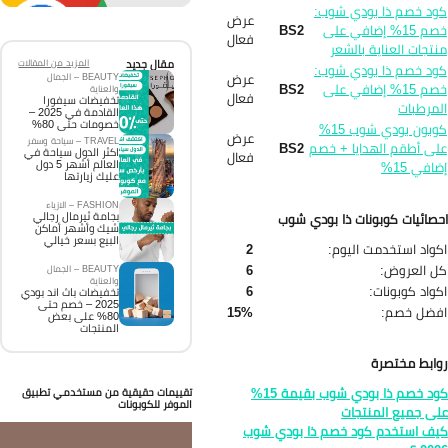
د خصم ذا بودي شوب:
عرض
خصم 15% إضافي على
BS2
فعال
تجات العناية بالشعر
مقال جديد
المزيد من المقالات
د خصم ذا بودي شوب:
عرض
BEAUTY – الجمال
خصم 15% إضافي على
BS2
والعناية
فعال
تخفيضات سيفورا
مرطبات
القادمة في 2025 –
خصومات حتى 80%
كوبون بودي شوب 15%
عرض
TRAVEL – سياحة وسفر
ى أطقم الهدايا + خصم
BS2
اكثر الدول سياحة في
فعال
العالم أشهر 5 دول
افي 15%
عليك زيارتها
FASHION – الازياء
بجامة ثيرمال رجالي
صائيات كوبونات ذا بودي شوب
شيك وأشهر أماكن
البيع بسعر خيالي
واد استخدمت اليوم:
2
 العروض:
6
BEAUTY – الجمال
والعناية
واد كوبونات:
6
تخفيضات باث اند بودي
2025 – خصم حتى
فضل خصم:
15%
80% على بعض
المنتجات
ابط مختصرة
كود خصم ذا بودي شوب بقيمة 15%
تقييمات حقيقية من مستخدمي تطبيق
الموفر للكوبونات
ى جميع المنتجات
ف استخدم كود خصم ذا بودي شوب