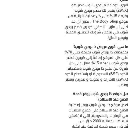
وى كود خصم بودي شوب مصر هو
(Z9NX) يقدم لك خصم بودي شوب
بقيمة 15% على كل عملية شرائية من
موقع The Body Shop ، بدون أي حد
نى للإنفاق – ألصقي كوبون خصم بودي
ب في ملخص شروتك لتحقيق الخصم
وفير المال!
 هي اقوى عروض ذا بودي شوب؟
تخفيضات ذا بودي شوب بقيمة حتى 70%
ى كل الموقع إضافةً إلى كوبون خصم
بودي شوب بقيمة 15% فعال على كل
وة من متجر ذا بودي شوب باستخدام
كود
(BS2) للسعودية أو باستخدام الكود
(Z9NX) للامارات والكويت والبحرين وقطر
صر.
 موقع ذا بودي شوب يوفر خدمة
دفع عند الاستلام؟
م، موقع ذا بودي شوب يوفر إمكانية
دفع عند الاستلام على جميع الطلبيات
 الإمارات والسعودية، التي لا تتعدّى
تها الإجمالية 2000 د.إ/ر.س.
فرض رسوم خدمة إضافية عند اختيار