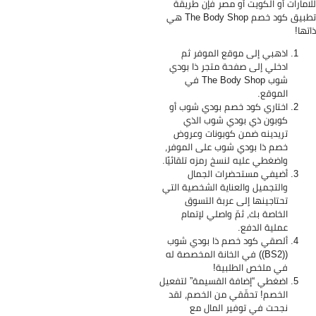
امارات أو الكويت أو مصر فإن طريقة
تطبيق كود خصم The Body Shop هي
تها!
اذهبي إلى موقع الموفر ثم
ادخلي إلى صفحة متجر ذا بودي
شوب The Body Shop في
الموقع.
اختاري كود خصم بودي شوب أو
كوبون ذي بودي شوب الذي
تريدينه ضمن كوبونات وعروض
خصم ذا بودي شوب على الموفر،
واضغطي عليه لنسخ رمزه تلقائيًا.
أضيفي مستحضرات الجمال
والتجميل والعناية الشخصية التي
تحتاجينها إلى عربة التسوق
الخاصة بك، ثمّ واصلي لإتمام
عملية الدفع.
ألصقي كود خصم ذا بودي شوب
((BS2)) في الخانة المخصصة له
في ملخص الطلبية!
اضغطي “إضافة القسيمة” لتفعيل
الخصم! تحقّقي من الخصم، لقد
نجحت في توفير المال مع