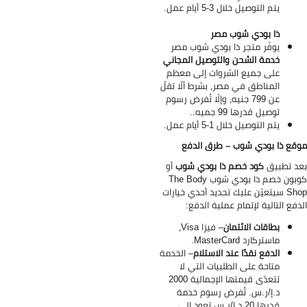
يتم التوصيل خلال 3-5 أيام عمل.
ذا بودي شوب مصر
يوفّر متجر ذا بودي شوب مصر
خدمة الشحن والتوصيل المجاني
على جميع الشروات إلى معظم
المناطق في مصر، بشرط ألّا تقلّ
عن 799 جنيه، وإلّا تُفرض رسوم
توصيل قدرها 99 جميه..
يتم التوصيل خلال 1-5 أيام عمل.
قع ذا بودي شوب – طرق الدفع
د تطبيق
كود خصم ذا بودي شوب
أو
كوبون خصم ذا بودي شوب The Body
Shop سيتعيّن عليك تحديد أحدي خيارات
دفع التالية لإتمام عملية الدفع:
بطاقات الائتمان
–
فيزا Visa،
ماستركارد MasterCard.
الدفع نقدًا عند الاستلام
–
الخدمة
متاحة على الطلبيات التي لا
تتعدّى قيمتها الإجمالية 2000
د.إ/ر.س. تُفرض رسوم خدمة
قدرها 20 د.إ/ر.س تعود إلى