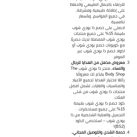
للارتقاء بالجمال الطبيعي والحفاظ
على إطلالة طبيعية ومشرقة،
في جميع المواسم، وبأسعار
تنافسية.
احصلي على خصم ذا بودي شوب
بقيمة 15% على جميع منتجات
بودي شوب المفضلة لديك حصريًا
مع كوبونات خصم بودي شوب أو
اكواد خصم ذا بودي شوب عبر
الموفر.
معروض مذهل من الهدايا للرجال
والنساء.
متجر ذا بودي شوب The
Body Shop يقدّم لك معروضًا
رائعًا لاختيار الهدايا لجميع الأعياد
والمناسبات والغايات، تشمل افضل
منتجات ذا بودي شوب من شتى
الفئات.
كود خصم ذا بودي شوب بقيمة
15% على جميع مستحضرات
التجميل والعناية الشخصية من ذا
بودي شوب – استخدمي الكود
(BS2)!
خدمة الشحن والتوصيل المجاني.