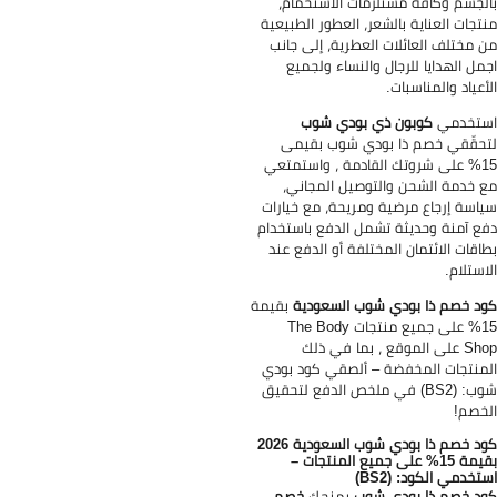
لجسم وكافة مستلزمات الاستحمام،
تجات العناية بالشعر، العطور الطبيعية
 مختلف العائلات العطرية، إلى جانب
مل الهدايا للرجال والنساء ولجميع
أعياد والمناسبات.
ستخدمي
كوبون ذي بودي شوب
حقّقي خصم ذا بودي شوب بقيمى
15% على شروتك القادمة ، واستمتعي
 خدمة الشحن والتوصيل المجاني،
اسة إرجاع مرضية ومريحة، مع خيارات
ع آمنة وحديثة تشمل الدفع باستخدام
اقات الائتمان المختلفة أو الدفع عند
استلام.
د خصم ذا بودي شوب السعودية
بقيمة
15% على جميع منتجات The Body
Shop على الموقع ، بما في ذلك
منتجات المخفضة – ألصقي كود بودي
شوب: (BS2) في ملخص الدفع لتحقيق
خصم!
كود خصم ذا بودي شوب السعودية 2026
بقيمة 15% على جميع المنتجات –
تخدمي الكود: (BS2)
د خصم ذا بودي شوب
يمنحك
خصم