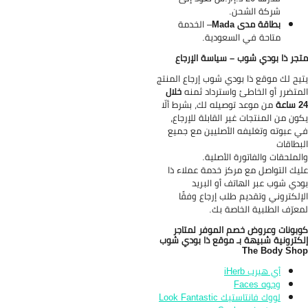
شركة الشحن.
بطاقة مدى Mada
–
الخدمة
متاحة في السعودية.
جر ذا بودي شوب – سياسة الإرجاع
يح لك موقع ذا بودي شوب إرجاع المنتج
متضرر أو الخاطئ واسترداد ثمنه
خلال
اعة
من موعد توصيله لك، بشرط ألّا
ون من المنتجات غير القابلة للإرجاع،
 عبوته وتغليفه الأصليين مع جميع
بطاقات
لملحقات والفاتورة الأصلية.
يك التواصل مع مركز خدمة عملاء ذا
دي شوب عبر الهاتف أو البريد
إلكتروني وتقديم طلب إرجاع وفقًا
عرّف الطلبية الخاصة بك.
بونات وعروض خصم الموفر لمتاجر
كترونية شبيهة بـ موقع ذا بودي شوب
The Body Sh
أي هيرب iHerb
وجوه Faces
لووك فانتاستيك Look Fantastic