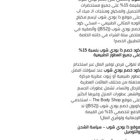
بقيمة 15% على جميع مستحضرات
تجميل والمكياج ومنتجات الـ ميك أب
ى موقع ذا بودي شوب لرسم مكياج
وجه المثالي الطبيعي – انسخي كود
خصم بودي شوب ((BS2)) وألصقيه في
خص سلة الشراء في خانته الخاصة
طبيق الخصم!
كود خصم ذا بودي شوب بنسبة 15%
ى جميع العطور الطبيعية
 تفوّتي فرص توفير المال عبر استخدام
د خصم بودي شوب
عند تسوّقك افضل
ور طبيعية أو زيوت عطرية مركزة
هلة من مختلف العائلات العطرية
رجال والنساء، تشمل عطورات الجسم
لشعر، عطورات المنزل وغيرها الكثير
على موقع The Body Shop – استخدمي
كوبون خصم بودي شوب ((BS2)) ند
الدفع لتخصمي 15% من القيمة
إجمالية وتوفّري المال!
قع ذا بودي شوب – سياسة الشحن
لتوصيل