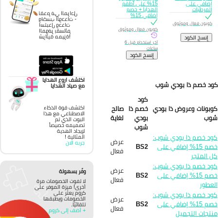
إضافي على
15% على أطقم
المرطبات
الهدايا + خصم
تقدم في المراحل
إضافي 15%
واكسب الوحدات -
كوبون فعال وموثوق
استبدل وحدات
كوبون فعال وموثوق
الموفر بقسائم
شرائية مميزة!
إِنسخ الكود
آخر استخدام قبل 6
ساعات
إِنسخ الكود
اكتشف اروع الهدايا
د خصم ذا بودي شوب
مع صياد الهدايا
كود
اكتشف قوة الذكاء
بونات وعروض ذا بودي
خصم ذا
صالح
الاصطناعي مع هذا
وب
بودي
لغاية
البوت الذي تم
تصميمه خصيصاً
شوب
لإيجاد الهدية
د خصم ذا بودي شوب:
المثالية !
عرض
جربه الان
خصم 15% إضافي على
BS2
فعال
 المتجر
د خصم ذا بودي شوب:
عرض
وفّر بسهولة
خصم 15% إضافي على
BS2
فعال
لا تفوت الخصومات مرة
عطور
أخرى! ميزة الموفر على
كروم يعثر على
د خصم ذا بودي شوب:
عرض
الخصومات ويطبقها
خصم 15% إضافي على
BS2
تلقائيًا.
فعال
+ أضف إلى كروم
تجات التجميل