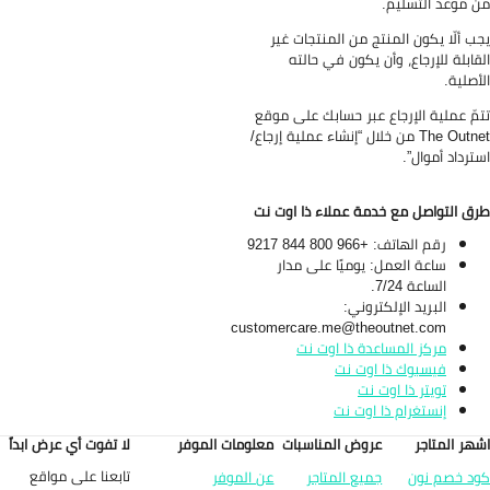
 موعد التسليم.
ب ألّا يكون المنتج من المنتجات غير
قابلة للإرجاع، وأن يكون في حالته
أصلية.
مّ عملية الإرجاع عبر حسابك على موقع
The Outnet من خلال “إنشاء عملية إرجاع/
ترداد أموال”.
ق التواصل مع خدمة عملاء ذا اوت نت
رقم الهاتف: +966 800 844 9217
ساعة العمل: يوميًا على مدار
الساعة 7/24.
البريد الإلكتروني:
customercare.me@theoutnet.com
مركز المساعدة ذا اوت نت
فيسبوك ذا اوت نت
تويتر ذا اوت نت
إنستغرام ذا اوت نت
هر المتاجر
عروض المناسبات
معلومات الموفر
لا تفوت أي عرض ابداً
تابعنا على مواقع
د خصم نون
جميع المتاجر
عن الموفر