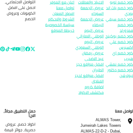
التواصل الاجتماعي,
د خصم تويو
الاعياد والعطلات
اعلن مع الموفر
احصل على افضل
د خصم باث اند
عروض الجمعة
تواصل معنا
الكوبونات وعروض
دي
السوداء
افصاح المعلن
الخصم
د خصم سيفي
عروض الجمعة
الشروط والاحكام
د خصم
البيضاء
سياسة الخصوصية
زورلد
عروض اليوم
خريطة الموقع
د خصم بوكينج
الوطني الاماراتي
د خصم علي
عروض اليوم
سبرس
الوطني السعودي
د خصم اي
عروض رمضان
رب
عيد الاضحى
د خصم نمشي
افضل مواقع حجز
د خصم دكتور
الطيران
وترشن
افضل مواقع لحجز
الفنادق
اضافة كروم
مكتشف الاكواد
اصل معنا
حمل التطبيق مجاناً,
الان!
ALMAS Tower,
اكواد خصم, عروض
Jumeirah Lakes Towers
حصرية, جوائز قيمة
ALMAS-22-D-2 - Dubai,