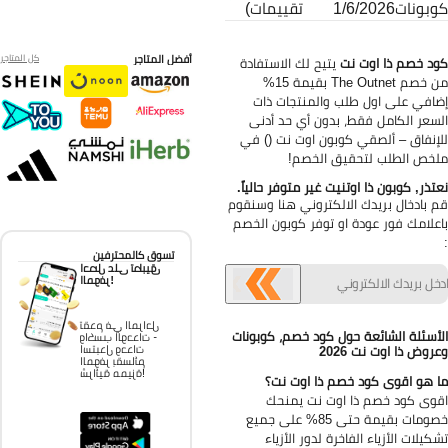
بونات
1/6/2026
تقييمات)
أفضل المتاجر
كل المتاجر
د خصم ذا اوت نت
يتيح لك الاستفادة
من خصم The Outnet بقيمة 15%
افي على اول طلب والمنتجات ذات
سعر الكامل فقط، بدون أي حد أدنى
إنفاق – ألصقي كوبون اوت نت () في
خص الطلب لتحقيق الخصم!
تذر, كوبون ذا اوتنيت غير متوفر حالياً.
 بادخال بريدك الالكتروني هنا وسنقوم
علامك فور عودة او توفر كوبون الخصم
تسوق كالمحترفين
احصل على تطبيق
الموفر!
تقدم في المراحل
أسئلة الشائعة حول كود خصم، كوبونات
واكسب الوحدات -
استبدل وحدات
روض ذا اوت نت 2026
الموفر بقسائم
شرائية مميزة!
 هو اقوى كود خصم ذا اوت نت؟
وى كود خصم ذا اوت نت يمنحك
خصومات بقيمة حتى 85% على جميع
كيلات الأزياء الفاخرة لدور الأزياء