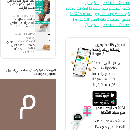
اكثر الدول سياحة في
 - استخدمي الكود: ()
العالم أشهر 5 دول
عليك زيارتها
ف أستخدم كود خصم ذا اوت نت 2026؟
كود خصم اوت نت اروى بنسبة 15% على
FASHION – الازياء
جميع المنتجات ذات السعر الكامل The
بجامة ثيرمال رجالي
شيك وأشهر أماكن
 - استخدمي الكود: ()
البيع بسعر خيالي
BEAUTY – الجمال
والعناية
تخفيضات باث اند بودي
تسوق كالمحترفين
2025 – خصم حتى
80% على بعض
احصل على تطبيق
المنتجات
الموفر!
تقدم في المراحل
واكسب الوحدات -
تقييمات حقيقية من مستخدمي تطبيق
استبدل وحدات
الموفر للكوبونات
الموفر بقسائم
شرائية مميزة!
اكتشف اروع الهدايا
مع صياد الهدايا
اكتشف قوة الذكاء
الاصطناعي مع هذا