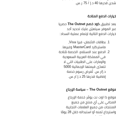
قدرها 40 د.إ / 75 ر.س.
ارات الدفع المتاحة
د تطبيق
كود خصم The Outnet
حصريا
ر الموفر سيتعيّن عليك تحديد أحد
ارات الدفع التالية لإتمام عملية السداد:
بطاقات الائتمان- فيزا Visa،
ماستركارد MasterCard وغيرها.
الدفع عند الاستلام- الخدمة مُتاحة
في المملكة العربية السعودية
والإمارات على الطلبيات التي لا
تتعدّى قيمتها الإجمالية 5000
د.إ/ر.س. تُفرض رسوم خدمة
إضافية قدرها 25 د.إ./ر.س.
The Out – سياسة الإرجاع
قع ذا اوت نت يوفّر خدمة الإرجاع
مجاني على أي منتج من جميع
منتجات من جميع العلامات التجارية
واسترجاع ثمنه أو استبداله خلال 28 يومًا