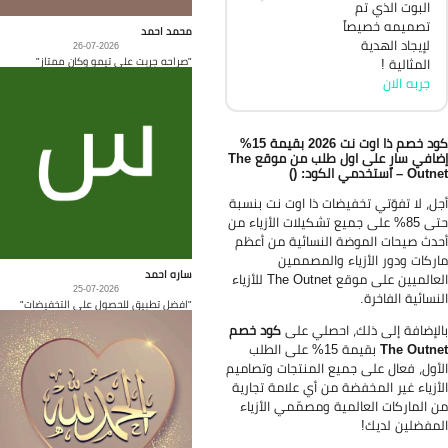
البوت الذي تم
تصميمه خصيصاً
محمد احمد
لإيجاد الهدية
26-07-2026
"صراحه جربت على تيمو وكان ممتاز"
المثالية !
جربه الان
كود خصم ذا اوت نت 2026 بقيمة 15%
إضافي سارٍ على اول طلب من موقع The
 – استخدمي الكود: ()
ل، لا تفوّتي تخفيضات ذا اوت نت بنسبة
حتى 85% على جميع تشكيلات الأزياء من
دث صيحات الموضة النسائية من أعظم
ركات ودور الأزياء والمصممين
ساره احمد
العالميين على موقع The Outnet للأزياء
25-07-2026
نسائية الفاخرة.
"افضل تطبيق للحصول على التخفيضات"
لإضافة إلى ذلك، احصلي على
كود خصم
The Outn
بقيمة 15% على الطلب
أول، فعال على جميع المنتجات وتصاميم
أزياء غير المخفضة من أي علامة تجارية
 الماركات العالمية ومصمّمي الأزياء
مفضلين لديك!