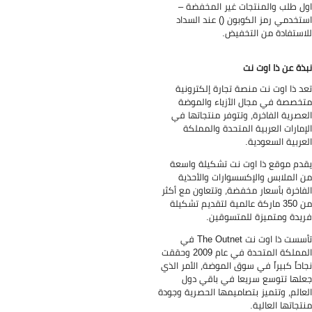
ل طلب والمنتجات غير المخفضة –
تخدمي رمز الكوبون () عند السداد
استفادة من التخفيض.
ذة عن ذا اوت نت
د ذا اوت نت منصة تجارة إلكترونية
خصصة في مجال الأزياء والموضة
عصرية الفاخرة، وتتوفر منتجاتها في
إمارات العربية المتحدة والمملكة
عربية السعودية.
دم موقع ذا اوت نت تشكيلة واسعة
 الملابس والإكسسوارات والأحذية
فاخرة بأسعار مخفضة، وتتعاون مع أكثر
من 350 ماركة عالمية لتقديم تشكيلة
يدة ومتميزة للمتسوقين.
تأسست ذا اوت نت The Outnet في
المملكة المتحدة في عام 2009 وحققت
احاً كبيراً في سوق الموضة، الأمر الذي
لها تتوسع سريعا في باقي دول
عالم، وتتميز بتصاميمها الحصرية وجودة
تجاتها العالية.