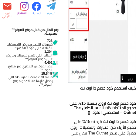
انستجرام
تيليغرام
فيسبوك
البريد
الكتروني
وفر المال من خلال موقع الموفر™
السعودية.
726
كوبونات الخصم وعروض التخفيضات
المتاحة على موقع الموفر™.
1,304
المتاجر التي تقدم كوبونات وعروض
على موقع الموفر™.
4,401
عدد الموفرين الشهري عبر موقع
الموفر™.
15.84%
قيمة الخصومات المتوسطة التي
يحصل عليها مستخدمو موقع
الموفر™.
ف أستخدم كود خصم ذا اوت نت
كود خصم اوت نت اروى بنسبة 15% على
جميع المنتجات ذات السعر الكامل The
 – استخدمي الكود: ()
د خصم ذا اوت نت
قيمته 15% على
يع الأزياء من اختيارات وتفضيلات اروى
حصريًا على متجر The Outnet فعال على