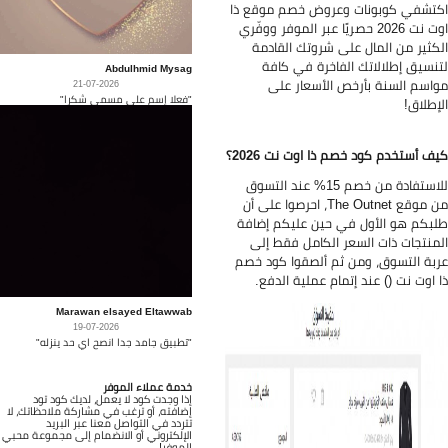
تشفي كوبونات وعروض خصم موقع ذا
اوت نت 2026 حصريًا عبر الموفر ووفّري
كثير من المال على شروتك القادمة
نسيق إطلالاتك الفاخرة في كافة
Abdulhmid Mysag
اسم السنة بأرخص الأسعار على
21-07-2026
"فعلا إسم على مسمى شكرا"
إطلاق!
ف أستخدم كود خصم ذا اوت نت 2026؟
للاستفادة من خصم 15% عند التسوق
من موقع The Outnet، احرصوا على أن
بكم هو الأول في حين عليكم إضافة
منتجات ذات السعر الكامل فقط إلى
بة التسوق، ومن ثم ألصقوا كود خصم
 اوت نت () عند إتمام عملية الدفع.
Marawan elsayed Eltawwab
19-07-2026
"تطبيق جامد جدا انصح اي حد ينزله"
خدمة عملاء الموفر
إذا وجدت كود لا يعمل، لديك كود تود
إضافته، أو ترغب في مشاركة ملاحظاتك، لا
تتردد في التواصل معنا عبر البريد
الإلكتروني أو الانضمام إلى مجموعة محبي
الموفر!