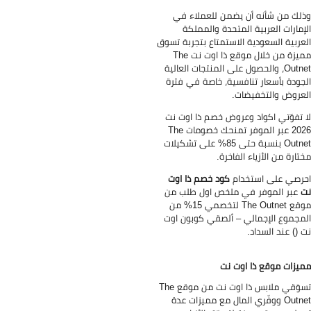
لك من شأنه أن يضمن للعملاء في
إمارات العربية المتحدة والمملكة
عربية السعودية الاستمتاع بتجربة تسوق
مميزة من خلال موقع ذا اوت نت The
Outnet، والحصول على المنتجات العالية
جودة بأسعار تنافسية، خاصة في فترة
عروض والتخفيضات.
 تفوّتي اكواد وعروض خصم ذا اوت نت
2026 عبر الموفر تمنحك خصومات The
Outnet بنسبة حتى 85% على تشكيلات
تارة من الأزياء الفاخرة.
رصي على استخدام
كود خصم ذا اوت
عبر الموفر في ملخص اول طلب من
موقع The Outnet لتخصمي 15% من
مجموع الإجمالي – ألصقي كوبون اوت
 () عند السداد.
يزات موقع ذا اوت نت
تسوَقي ملابس ذا اوت نت من موقع The
Outnet ووفّري المال مع مميزات عدة