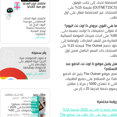
مفضلة لديك، إلى جانب كوبون
اكتشف اروع الهدايا
مع صياد الهدايا
(OUTNET15CS) بقيمة 15% على
منتجات غير المخفضة فعال على اول
ب.
اكتشف قوة الذكاء
الاصطناعي مع هذا
البوت الذي تم
 هي اقوى عروض ذا اوت نت اليوم؟
تصميمه خصيصاً
 تفوّتي تخفيضات ذا اوتنت بنسبة حتى
لإيجاد الهدية
المثالية !
85% على أحدث صيحات الموضة النسائية
جربه الان
فاخرة من أشهر الماركات، بإلإضافة إلى
كود خصم The Outnet قيمته 15% على
منتجات ذات السعر الكامل ضمن اول
وفّر بسهولة
ب.
لا تفوت الخصومات مرة
أخرى! ميزة الموفر على
 يقبل موقع ذا اوت نت الدفع عند
كروم يعثر على
الخصومات ويطبقها
استلام؟
تلقائيًا.
نعم، موقع The Outnet يتيح لك الدفع
+ أضف إلى كروم
دًا عن الاستلام على جميع الطلبيات
التي لا تتعدّى 5000 ر.س/د.إ، مقابل
م خدمة قدرها 25 د.إ/ر.س.
مقال جديد
المزيد من المقالات
BEAUTY – الجمال
ابط مختصرة
والعناية
تخفيضات سيفورا
القادمة في 2025 –
كود خصم ذا اوت نت 2026 بقيمة 15%
خصومات حتى 80%
إضافي سارٍ على اول طلب من موقع The
TRAVEL – سياحة وسفر