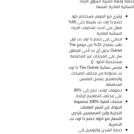
عله وجهة مميزة لتسوّق الأزياء
نسائية الفاخرة، أهمها:
وفّري مع الموفر باستخدام كود
خصم ذا اوت نت بقيمة حتى 85%
فعال على احدث تشكيلات الازياء
النسائية الفاخرة.
احصلي على خصم ذا اوت نت اول
طلب بمقدار 15% من موقع The
Outnet بدون أي حد أدنى للإنفاق،
سارٍ على المنتجات غير المخفضة
مستخدمةً الكود: ()
ملابس نسائية The Outnet ذا اوت
نت متنوّعة من مختلف الصيحات
والتصاميم، يشمل الملابس
المحافظة.
خصومات اوتنت تصل إلى %80
على مختلف التصاميم الرائدة.
منتجات أصلية %100 مضمونة
الجودة، من أشهر العلامات
التجارية وأبرز المصممين بأرخص
الأسعار مع اكواد خصم ذا اوت نت
الحصرية.
خدمة الشحن والتوصيل إلى