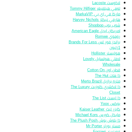
لاكوست Lacoste
تومي هيلفيغر Tommy Hilfiger
ماركا في اي بي MarkaVIP
هارفي نيكلز Harvey Nichols
شوب بوب Shopbop
امريكان ايجل American Eagle
روموي Romwe
براندز فور لس Brands For Less
1زليون
هوليستر Hollister
لافلي هولسايل Lovely
Wholesale
قطن اون Cotton On
ذا هات The Hut
مترو برازيل Merto Brazil
ذا لاكشري كلوزيت The Luxury
Closet
ذا ليست The List
يوكس Yoox
كايزر ليذر Kaiser Leather
مايكل كورس Michael Kors
ذا بلوش بوش The Plush Posh
مستر بورتر Mr Porter
فورزيري Forzieri