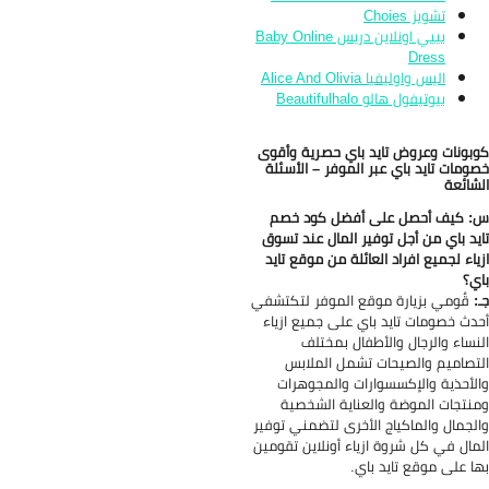
تشويز Choies
بيبي اونلاين دريس Baby Online
Dress
اليس واوليفيا Alice And Olivia
بيوتيفول هالو Beautifulhalo
بونات وعروض تايد باي حصرية وأقوى
ومات تايد باي عبر الموفر – الأسئلة
شائعة
 كيف أحصل على أفضل كود خصم
يد باي من أجل توفير المال عند تسوق
ياء لجميع افراد العائلة من موقع تايد
ي؟
:
قُومي بزيارة موقع الموفر لتكتشفي
دث خصومات تايد باي على جميع ازياء
نساء والرجال والأطفال بمختلف
تصاميم والصيحات تشمل الملابس
لأحذية والإكسسوارات والمجوهرات
نتجات الموضة والعناية الشخصية
لجمال والماكياج الأخرى لتضمني توفير
مال في كل شروة ازياء أونلاين تقومين
ا على موقع تايد باي.