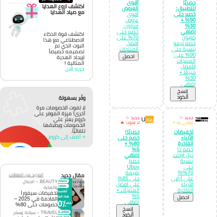
حصريًا
أقوى
اكتشف اروع الهدايا
للتطبيق:
العروض
مع صياد الهدايا
خصم حتى
أقوى
90% +
عروض
30%
امازون:
إضافي
خصم حتى
اكتشف قوة الذكاء
كوبون
70% على
الاصطناعي مع هذا
خصم تيمو
أفضل
البوت الذي تم
بنسبة حتى
المنتجات
تصميمه خصيصاً
90% على
احصل
لإيجاد الهدية
المنتجات
المثالية !
الأفضل
جربه الان
مبيعًا +
30%
إضافي
إِنسخ
الكود
وفّر بسهولة
لا تفوت الخصومات مرة
أخرى! ميزة الموفر على
جديد ✨
جديد ✨
كروم يعثر على
نوصي به ⭐
لا تفوت 🔥
الخصومات ويطبقها
تلقائيًا.
تخفيضات
حصريًا!
+ أضف إلى كروم
الأزياء
خصم حتى
الفاخرة
80% +
خصم ذا
5%
ديل اوتلت
إضافي
بنسبة
خصم
حتى
Ubuy
70%%
بقيمة
مقال جديد
المزيد من المقالات
على أرقى
حتى 85%
BEAUTY – الجمال
الأزياء
على افضل
والعناية
الفاخرة
المنتجات +
تخفيضات سيفورا
5%
احصل
القادمة في 2025 –
إضافي
خصومات حتى 80%
إِنسخ
TRAVEL – سياحة وسفر
الكود