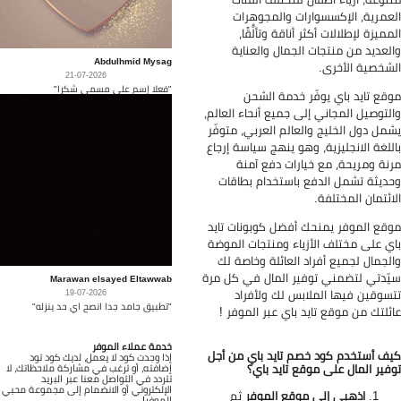
عمرية، الإكسسوارات والمجوهرات
مميزة لإطلالات أكثر أناقة وتألُّقًا،
لعديد من منتجات الجمال والعناية
Abdulhmid Mysag
شخصية الأخرى.
21-07-2026
"فعلا إسم على مسمى شكرا"
قع تايد باي يوفّر خدمة الشحن
لتوصيل المجاني إلى جميع أنحاء العالم،
مل دول الخليج والعالم العربي، متوفّر
للغة الانجليزية، وهو ينهج سياسة إرجاع
نة ومريحة، مع خيارات دفع آمنة
ديثة تشمل الدفع باستخدام بطاقات
ائتمان المختلفة.
قع الموفر يمنحك أفضل كوبونات تايد
ي على مختلف الأزياء ومنتجات الموضة
لجمال لجميع أفراد العائلة وخاصة لك
ّدتي لتضمني توفير المال في كل مرة
Marawan elsayed Eltawwab
سوقين فيها الملابس لك ولأفراد
19-07-2026
"تطبيق جامد جدا انصح اي حد ينزله"
ئلتك من موقع تايد باي عبر الموفر !
خدمة عملاء الموفر
ف أستخدم كود خصم تايد باي من أجل
إذا وجدت كود لا يعمل، لديك كود تود
فير المال على موقع تايد باي؟
إضافته، أو ترغب في مشاركة ملاحظاتك، لا
تتردد في التواصل معنا عبر البريد
الإلكتروني أو الانضمام إلى مجموعة محبي
اذهبي إلى موقع الموفر
ثم
الموفر!