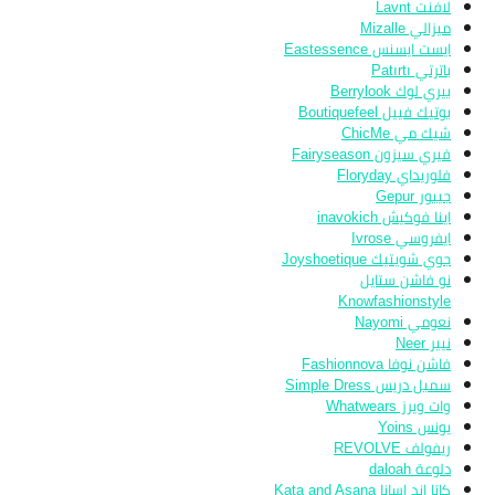
لافنت Lavnt
ميزالي Mizalle
ايست ايسنس Eastessence
باترتي Patırtı
بيري لوك Berrylook
بوتيك فييل Boutiquefeel
شيك مي ChicMe
فيري سيزون Fairyseason
فلوريداي Floryday
جيبور Gepur
اينا فوكيش inavokich
ايفروسي Ivrose
جوي شويتيك Joyshoetique
نو فاشن ستايل
Knowfashionstyle
نعومي Nayomi
نيير Neer
فاشن نوفا Fashionnova
سمبل دريس Simple Dress
وات ويرز Whatwears
يونس Yoins
ريفولف REVOLVE
دلوعة daloah
كاتا اند اسانا Kata and Asana