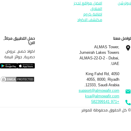
وترشن
افضل مواقع لحجز
الفنادق
اضافة كروم
مكتشف الاكواد
اصل معنا
حمل التطبيق مجاناً,
الان!
ALMAS Tower,
اكواد خصم, عروض
Jumeirah Lakes Towers
حصرية, جوائز قيمة
ALMAS-22-D-2 - Dubai,
UAE.
4050 King Fahd Rd,
4055, 8000, Riyadh
12333, Saudi Arabia.
support@almowafir.com
ksa@almowafir.com
+971 582399141
كل الحقوق محفوظة للموفر