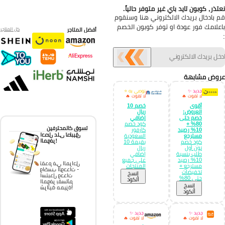
تذر, كوبون تايد باي غير متوفر حالياً.
 بادخال بريدك الالكتروني هنا وسنقوم
علامك فور عودة او توفر كوبون الخصم
أفضل المتاجر
كل المتاجر
وض مشابهة
جديد ✨
نوصي به ⭐
لا تفوت 🔥
لا تفوت 🔥
أقوى
خصم 10
العروض:
ريال
خصم حتى
إضافي
80% +
كود خصم
تسوق كالمحترفين
10% رصيد
كارفور
احصل على تطبيق
مسترجع
السعودية
الموفر!
كود خصم
بقيمة 10
نون أول
ريال
طلب بنسبة
إضافي
10% رصيد
على جميع
تقدم في المراحل
مسترجع +
المنتجات
واكسب الوحدات -
تخفيضات
إِنسخ
استبدل وحدات
حتى 80%
الكود
الموفر بقسائم
إِنسخ
شرائية مميزة!
الكود
جديد ✨
جديد ✨
لا تفوت 🔥
لا تفوت 🔥