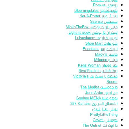
روموي Romwe
بلومينغديلز Bloomingdales
نيت أ بورتر Net-A-Porter
سسينس Ssense
ميني ان ذا بوكس MiniInTheBox
لايت ان ذا بوكس Lightinthebox
لويس فياروما Luisaviarom
شو مارت Shoe Mart
ايريك دريس Ericdress
ماسيز Macy’s
ميلانو Milanoo
كنز وومان Kenz Woman
ريفا فاشن Riva Fashion
فيكتوريا سيكريت Victoria’s
Secret
ذا موديست The Modist
جن اردور Jenn Ardor
بوهو مينا Boohoo MENA
القفطان الحريري Silk Kaftans
بريتي ليتل ثنيق
PrettyLittleThing
كوفيتي Coveti
ذا اوت نت The Outnet