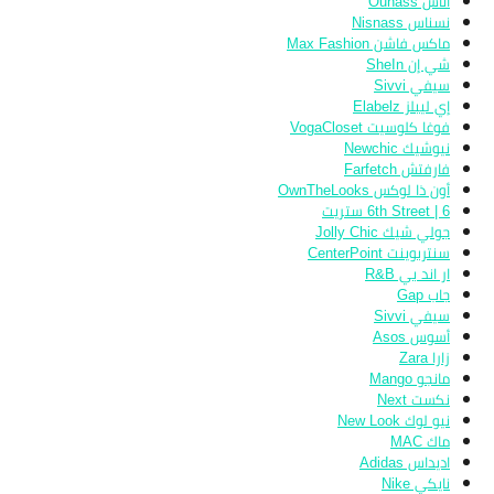
أُناس Ounass
نسناس Nisnass
ماكس فاشن Max Fashion
شي إن SheIn
سيفي Sivvi
إي ليبلز Elabelz
فوغا كلوسيت VogaCloset
نيوشيك Newchic
فارفتش Farfetch
أون ذا لوكس OwnTheLooks
6th Street | 6 ستريت
جولي شيك Jolly Chic
سنتربوينت CenterPoint
ار اند بي R&B
جاب Gap
سيفي Sivvi
أسوس Asos
زارا Zara
مانجو Mango
نكست Next
نيو لوك New Look
ماك MAC
اديداس Adidas
نايكي Nike