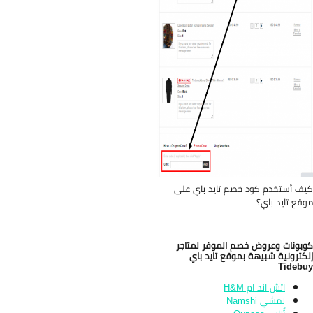
ف أستخدم كود خصم تايد باي على
قع تايد باي؟
بونات وعروض خصم الموفر لمتاجر
كترونية شبيهة بموقع تايد باي
Tideb
اتش اند ام H&M
نمشي Namshi