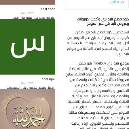
جربه الان
محمد احمد
26-07-2026
"صراحه جربت على تيمو وكان ممتاز"
د خصم تايد باي وأحدث كوبونات
روض تايد باي عبر الموفر
تخدمي كود خصم تايد باي ضمن
بونات وعروض تايد باي عبر الموفر من
ل توفير المال عند تسوّقك ازياء نسائية
 أو ازياء لجميع افراد العائلة من موقع
يد باي!
موقع تايد باي Tidebuy هو متجر
كتروني عالميّ رائد في عالم الموضة
لأناقة والأزياء لجميع أفراد العائلة، يطرح
ساره احمد
روضًا هائلًا من تشكيلات واسعة من
25-07-2026
دث الصيحات وأجمل التصاميم من
"افضل تطبيق للحصول على التخفيضات"
ملابس والإكسسوارات والمجوهرات
لأحذية ومنتجات الجمال لجميع أفراد
عائلة ولمختلف الأعمار بأسعار تنافسيّة.
تشفي أقوى خصومات تايد باي عبر
موفر على تشكيلات ومجموعات هائلة
 ازياء تايد باي النسائية بمختلف
تصاميم ولجميع الأذواق، ازياء رجالية
نوّعة، ازياء اطفال لمختلف الفئات