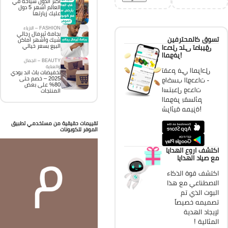
اكثر الدول سياحة في
العالم أشهر 5 دول
عليك زيارتها
FASHION – الازياء
بجامة ثيرمال رجالي
تسوق كالمحترفين
شيك وأشهر أماكن
البيع بسعر خيالي
احصل على تطبيق
الموفر!
BEAUTY – الجمال
والعناية
تقدم في المراحل
تخفيضات باث اند بودي
2025 – خصم حتى
واكسب الوحدات -
80% على بعض
استبدل وحدات
المنتجات
الموفر بقسائم
شرائية مميزة!
تقييمات حقيقية من مستخدمي تطبيق
الموفر للكوبونات
اكتشف اروع الهدايا
مع صياد الهدايا
اكتشف قوة الذكاء
الاصطناعي مع هذا
البوت الذي تم
تصميمه خصيصاً
لإيجاد الهدية
المثالية !