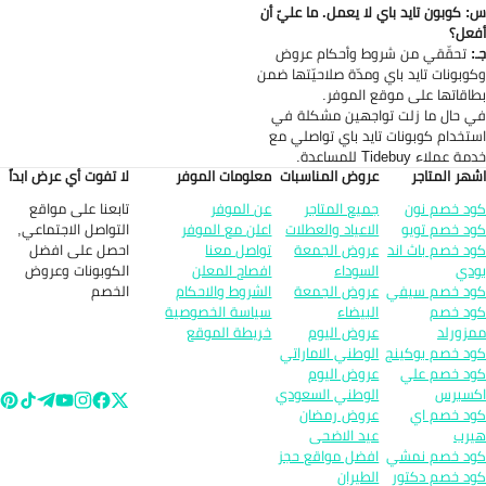
 كوبون تايد باي لا يعمل. ما عليّ أن
عل؟
:
تحقّقي من شروط وأحكام عروض
وبونات تايد باي ومدّة صلاحيّتها ضمن
اقاتها على موقع الموفر.
 حال ما زلت تواجهين مشكلة في
تخدام كوبونات تايد باي تواصلي مع
 عملاء Tidebuy للمساعدة.
هر المتاجر
عروض المناسبات
معلومات الموفر
لا تفوت أي عرض ابداً
تابعنا على مواقع
د خصم نون
جميع المتاجر
عن الموفر
التواصل الاجتماعي,
د خصم تويو
الاعياد والعطلات
اعلن مع الموفر
احصل على افضل
د خصم باث اند
عروض الجمعة
تواصل معنا
الكوبونات وعروض
دي
السوداء
افصاح المعلن
الخصم
د خصم سيفي
عروض الجمعة
الشروط والاحكام
د خصم
البيضاء
سياسة الخصوصية
زورلد
عروض اليوم
خريطة الموقع
د خصم بوكينج
الوطني الاماراتي
د خصم علي
عروض اليوم
سبرس
الوطني السعودي
د خصم اي
عروض رمضان
رب
عيد الاضحى
د خصم نمشي
افضل مواقع حجز
د خصم دكتور
الطيران