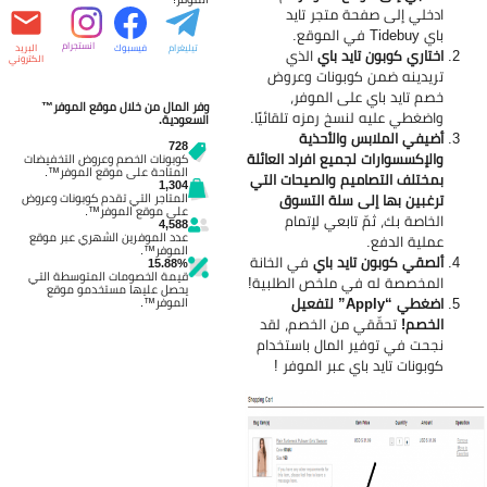
ادخلي إلى صفحة متجر تايد
باي
Tidebuy في الموقع.
انستجرام
تيليغرام
فيسبوك
البريد
اختاري كوبون تايد باي
الذي
الكتروني
تريدينه ضمن كوبونات وعروض
خصم تايد باي على الموفر،
وفر المال من خلال موقع الموفر™
واضغطي عليه لنسخ رمزه تلقائيًا.
السعودية.
أضيفي الملابس والأحذية
728
والإكسسوارات لجميع افراد العائلة
كوبونات الخصم وعروض التخفيضات
المتاحة على موقع الموفر™.
بمختلف التصاميم والصيحات التي
1,304
المتاجر التي تقدم كوبونات وعروض
ترغبين بها إلى سلة التسوق
على موقع الموفر™.
الخاصة بك، ثمّ تابعي لإتمام
4,588
عدد الموفرين الشهري عبر موقع
عملية الدفع.
الموفر™.
ألصقي كوبون تايد باي
في الخانة
15.88%
قيمة الخصومات المتوسطة التي
المخصصة له في ملخص الطلبية!
يحصل عليها مستخدمو موقع
اضغطي “Apply” لتفعيل
الموفر™.
الخصم!
تحقّقي من الخصم، لقد
نجحت في توفير المال باستخدام
كوبونات تايد باي عبر الموفر
!