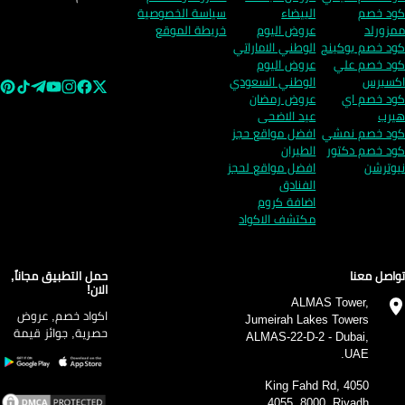
د خصم
البيضاء
سياسة الخصوصية
زورلد
عروض اليوم
خريطة الموقع
د خصم بوكينج
الوطني الاماراتي
د خصم علي
عروض اليوم
سبرس
الوطني السعودي
د خصم اي
عروض رمضان
رب
عيد الاضحى
د خصم نمشي
افضل مواقع حجز
د خصم دكتور
الطيران
وترشن
افضل مواقع لحجز
الفنادق
اضافة كروم
مكتشف الاكواد
اصل معنا
حمل التطبيق مجاناً,
الان!
ALMAS Tower,
اكواد خصم, عروض
Jumeirah Lakes Towers
حصرية, جوائز قيمة
ALMAS-22-D-2 - Dubai,
UAE.
4050 King Fahd Rd,
4055, 8000, Riyadh