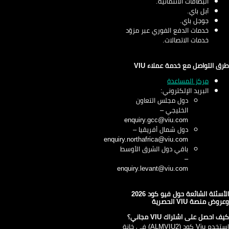
البطاقات الائتمانية.
آبل باي.
جوجل باي.
خدمات الدفع الفوري عبر مزوّد
خدمات الاتصالات.
ق التواصل مع خدمة عملاء VIU
مركز المساعدة
البريد الإلكتروني:
دول مجلس التعاون
الخليجي –
enquiry.gcc@viu.com
دول شمال أفريقيا –
enquiry.northafrica@viu.com
باقي دول الشرق الأوسط
–
enquiry.levant@viu.com
الأسئلة الشائعة حول فيو كود 2026
وض منصة VIU الحصرية
ف احصل على اشتراك VIU مجاني؟
استخدم Viu كود (ALMVIU2) في خانة