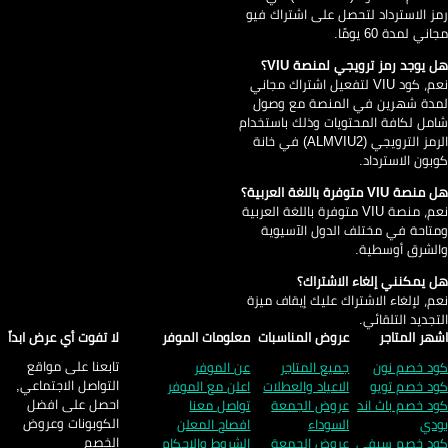
ز الاسترداد لتحصل على اشتراك فيو
ني لمدة 60 يومًا.
 يوجد رمز ترويجي لمنصة VIU؟
نعم، كود VIU لتفعيل اشتراك مجاني
دة شهرين في المنصة مع وصول
مل لكافة المحتويات وذلك باستخدام
الرمز الترويجي (ALMVIU2) في خانة
بون الاسترداد.
صة VIU متوفرة باللغة العربية؟
نعم، منصة VIU متوفرة باللغة العربية
تاحة في مختلف الدول الآسيوية
لشرق أوسطية.
 يمكنني إلغاء الاشتراك؟
م، لإلغاء الاشتراك عليك إيقاف ميزة
تجديد التلقائي.
هر المتاجر
عروض المناسبات
معلومات الموفر
لا تفوت أي عرض ابداً
تابعنا على مواقع
د خصم نون
جميع المتاجر
عن الموفر
التواصل الاجتماعي,
د خصم تويو
الاعياد والعطلات
اعلن مع الموفر
احصل على افضل
د خصم باث اند
عروض الجمعة
تواصل معنا
الكوبونات وعروض
دي
السوداء
افصاح المعلن
الخصم
د خصم سيفي
عروض الجمعة
الشروط والاحكام