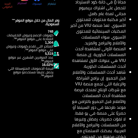
مجانا () في خانة كود الاسترداد
انستجرام
تيليغرام
فيسبوك
البريد
لتحصل على اشتراك بريميوم
الكتروني
مجاني لمدة عام كامل.
أكبر مكتبة محتويات للمحتوى
وفر المال من خلال موقع الموفر™
السعودية.
الآسيوي. تعدّ منصة VIU من أكبر
المكتبات السينمائية للمحتوى
748
كوبونات الخصم وعروض التخفيضات
الآسيوي، سواء المسلسلات
المتاحة على موقع الموفر™.
والأفلام والبرامج والمزيد.
1,304
المتاجر التي تقدم كوبونات وعروض
المنصة الأولى لمشاهدة أحدث
على موقع الموفر™.
5,519
المسلسلات الكورية. إن منصة
عدد الموفرين الشهري عبر موقع
VIU هي عنوانك الأول لمشاهدة
الموفر™.
16.02%
أحدث المسلسلات الكورية.
قيمة الخصومات المتوسطة التي
شاهد أحدث المسلسلات والأفلام
يحصل عليها مستخدمو موقع
الموفر™.
قبل الجميع. إن برامج الشراكة
والرعاية التي تجمع منصة VIU
مع شركات الإنتاج تمنحك فرصة
مشاهدة أحدث المسلسلات
والأفلام قبل الجميع بالتزامن مع
موعد طرحها في دور السينما أو
حصريًا على منصة في يو فقط.
لا تفوّت حصريات رمضان وغيرها
من المسلسلات والبرامج والأفلام
العربية. يمكنك الاستمتاع مع
خيارات مذهلة من المحتوى