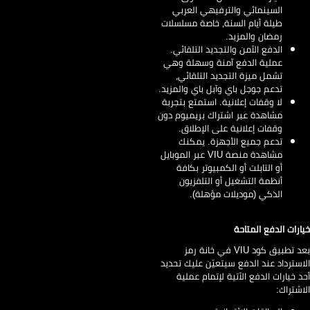
السينمائي والترفيهي العربي
طيلة أيام السنة، خاصة مسلسلات
رمضان والمزيد.
الدفع الآمن والتجديد التلقائي.
عملية الدفع آمنة وسهلة وهي
تشمل ميزة التجديد التلقائي،
تدعم جوجل باي وآبل باي والمزيد.
لا وقفات إعلانية. استمتع بتجربة
مشاهدة عبر اشتراك بريميوم دون
وقفات إعلانية على الإطلاق.
تدعم جميع الأجهزة. يمكنك
مشاهدة منصة VIU عبر الموبايل
أو التابلت أو الكمبيوتر بكافة
أنظمة التشغيل أو التلفزيون
الذكي (موديلات مؤهلة).
ارات الدفع المتاحة
بعد تطبيق كود VIU في خانة رمز
استرداد عند الدفع سيتعيّن عليك تحديد
د خيارات الدفع الآتية لإتمام عملية
اشتراك: