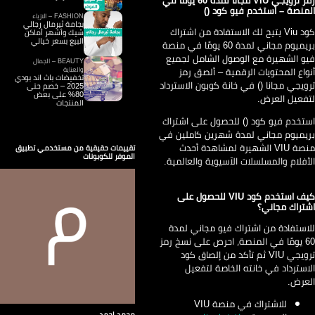
منصة – استخدم فيو كود ()
FASHION – الازياء
بجامة ثيرمال رجالي
كود Viu يتيح لك الاستفادة من اشتراك
شيك وأشهر أماكن
البيع بسعر خيالي
بريميوم مجاني لمدة 60 يومًا في منصة
و الشهيرة مع الوصول الشامل لجميع
BEAUTY – الجمال
واع المحتويات الرقمية – ألصق رمز
والعناية
تخفيضات باث اند بودي
ويجي مجانا () في خانة كوبون الاسترداد
2025 – خصم حتى
80% على بعض
فعيل العرض.
المنتجات
تخدم فيو كود () للحصول على اشتراك
يميوم مجاني لمدة شهرين كاملين في
منصة VIU الشهيرة لمشاهدة أحدث
تقييمات حقيقية من مستخدمي تطبيق
الموفر للكوبونات
أفلام والمسلسلات الآسيوية والعالمية.
كيف استخدم كود VIU للحصول على
تراك مجاني؟
استفادة من اشتراك فيو مجاني لمدة
60 يومًا في المنصة، احرص على نسخ رمز
ترويجي VIU ثم تأكد من إلصاق كود
استرداد في خانته الخاصة لتفعيل
عرض.
للاشتراك في منصة VIU
محمد احمد