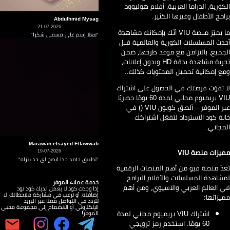
كورية، الدراما العربية، أفلام هوليوود،
امج الأطفال وغيرها الكثير.
Abdulhmid Mysag
21-07-2026
ما يميّز منصة VIU أنّك بإمكانك مشاهدة
"فعلا إسم على مسمى شكرا"
دث المسلسلات الكورية والعالمية قبل
جميع، بالتزامن مع موعد طرحها، ضمن
تجربة مشاهدة بدقة HD وبدون إعلانات،
ع إمكانية تحميل المحتويات كذلك..
 تفوّت فرصتك في الحصول على اشتراك
VIU بريميوم مجاني لمدة 60 يومًا حصريًا
عبر الموفر – ألصق كوبون VIU () في
نة كود الاسترداد لتفعّل اشتراكك
مجاني.
Marawan elsayed Eltawwab
يزات منصة VIU
19-07-2026
"تطبيق جامد جدا انصح اي حد ينزله"
دّ منصة فيو من أهم المنصات الرقمية
شاهدة المسلسلات والأفلام البرامج
خدمة عملاء الموفر
 العالم العربي والآسيوي، ومن أهم
إذا وجدت كود لا يعمل، لديك كود تود
إضافته، أو ترغب في مشاركة ملاحظاتك، لا
يزاتها:
تتردد في التواصل معنا عبر البريد
الإلكتروني أو الانضمام إلى مجموعة محبي
اشتراك VIU بريميوم مجاني لمدة
الموفر!
60 يومًا. استخدم رمز ترويجي