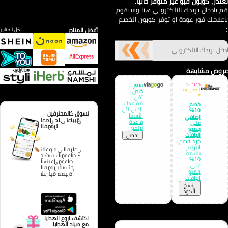
تذر, كوبون فيو غير متوفر حالياً.
 بادخال بريدك الالكتروني هنا وسنقوم
علامك فور عودة او توفر كوبون الخصم
أفضل المتاجر
كل المتاجر
وض مشابهة
جديد ✨
سعر
نوصي به
خاص
⭐
أمّن
مقاعدك
خصم
الحين، لأن
10%
تسوق كالمحترفين
الأسعار
إضافي
احصل على تطبيق
قاعدة
على
الموفر!
ترتفع
جميع
الباقات
احصل
كود خصم
انترتينر
تقدم في المراحل
بقيمة
واكسب الوحدات -
10%
استبدل وحدات
على
الموفر بقسائم
جميع
شرائية مميزة!
الباقات
إِنسخ
الكود
اكتشف اروع الهدايا
مع صياد الهدايا