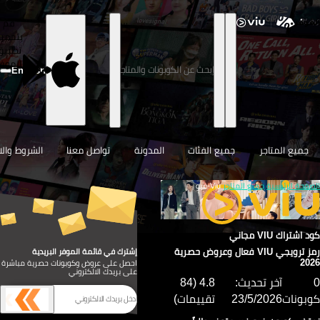
تخطى
قم
بتحميل
تطبيق
الموفر
English
جميع المتاجر
جميع الفئات
المدونة
تواصل معنا
الشروط والاح
صفحة الرئيسية
جميع المتاجر
Viu-فيو
 اشتراك VIU مجاني
رمز ترويجي VIU فعال وعروض حصرية
إشترك في قائمة الموفر البريدية
20
احصل على عروض وكوبونات حصرية مباشرة
على بريدك الالكتروني
آخر تحديث:
4.8 (84
بونات
23/5/2026
تقييمات)