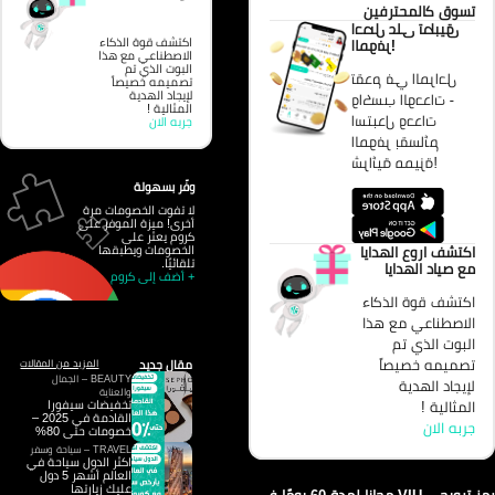
تسوق كالمحترفين
احصل على تطبيق
اكتشف قوة الذكاء
الموفر!
الاصطناعي مع هذا
البوت الذي تم
تقدم في المراحل
تصميمه خصيصاً
لإيجاد الهدية
واكسب الوحدات -
المثالية !
استبدل وحدات
جربه الان
الموفر بقسائم
شرائية مميزة!
وفّر بسهولة
لا تفوت الخصومات مرة
أخرى! ميزة الموفر على
كروم يعثر على
الخصومات ويطبقها
اكتشف اروع الهدايا
تلقائيًا.
مع صياد الهدايا
+ أضف إلى كروم
اكتشف قوة الذكاء
الاصطناعي مع هذا
البوت الذي تم
تصميمه خصيصاً
مقال جديد
المزيد من المقالات
BEAUTY – الجمال
لإيجاد الهدية
والعناية
تخفيضات سيفورا
المثالية !
القادمة في 2025 –
جربه الان
خصومات حتى 80%
TRAVEL – سياحة وسفر
اكثر الدول سياحة في
العالم أشهر 5 دول
عليك زيارتها
رمز ترويجي VIU مجانا لمدة 60 يومًا في