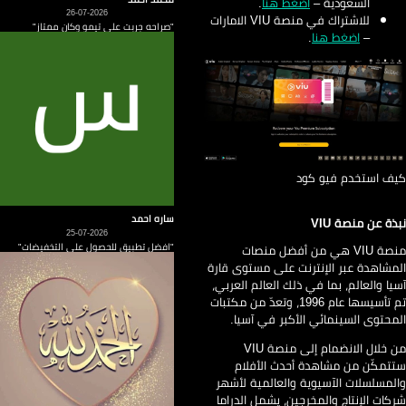
السعودية –
اضغط هنا
.
26-07-2026
للاشتراك في منصة VIU الامارات
"صراحه جربت على تيمو وكان ممتاز"
–
اضغط هنا
.
ف استخدم فيو كود
ساره احمد
ذة عن منصة VIU
25-07-2026
"افضل تطبيق للحصول على التخفيضات"
منصة VIU هي من أفضل منصات
مشاهدة عبر الإنترنت على مستوى قارة
يا والعالم، بما في ذلك العالم العربي،
تم تأسيسها عام 1996، وتعدّ من مكتبات
محتوى السينمائي الأكبر في آسيا.
من خلال الانضمام إلى منصة VIU
تمكّن من مشاهدة أحدث الأفلام
لمسلسلات الآسيوية والعالمية لأشهر
كات الإنتاج والمخرجين، يشمل الدراما