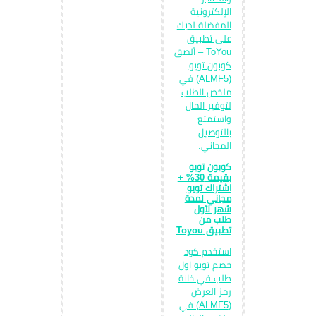
الإلكترونية
المفضلة لديك
على تطبيق
ToYou – ألصق
كوبون تويو
(ALMF5) في
ملخص الطلب
لتوفير المال
واستمتع
بالتوصيل
المجاني.
كوبون تويو
بقيمة 30% +
اشتراك تويو
مجاني لمدة
شهر لأول
طلب من
تطبيق Toyou
استخدم كود
خصم تويو اول
طلب في خانة
رمز العرض
(ALMF5) في