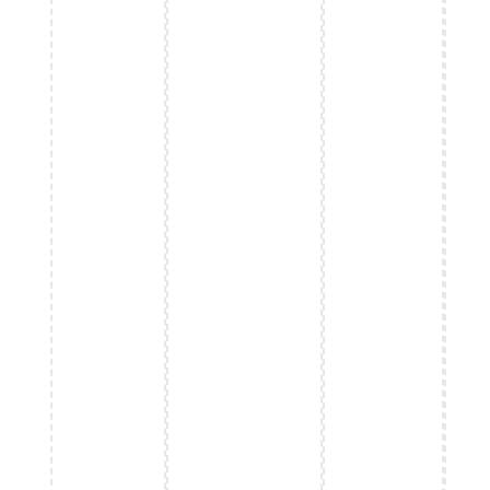
لا تفوت الخصومات مرة أخرى! ميزة الموفر على
كروم يعثر على الخصومات ويطبقها تلقائيًا.
+ أضف إلى كروم
مقال جديد
المزيد من المقالات
BEAUTY – الجمال والعناية
تخفيضات سيفورا القادمة في 2025 –
خصومات حتى 80%
TRAVEL – سياحة وسفر
اكثر الدول سياحة في العالم أشهر 5 دول
عليك زيارتها
FASHION – الازياء
بجامة ثيرمال رجالي شيك وأشهر أماكن البيع
بسعر خيالي
BEAUTY – الجمال والعناية
تخفيضات باث اند بودي 2025 – خصم حتى
80% على بعض المنتجات