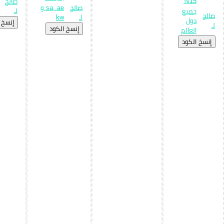
15%
صالح
صالح
sa, ae و
لـ
جميع
صالح
لـ
kw
دول
إِنسخ 
لـ
إِنسخ الكود
العالم
إِنسخ الكود