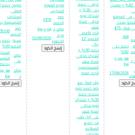
خرافي: خصم
حتى 82% + توصيل
لوازم العودة
حتى 30% +
ي
للمدارس
إضافي
اشتراك تويو
 في الموقع
المنتجات
كود
VER
مجاني لمدة
متع بشحن
الموسومة بن
الخصم
شهر
 فوق 75$
كود
صالح لـ
sa و kw
ZB100
الحد الأقصى
الخصم
تاريخ
AM
31/08/2026
للخصم: 12
صم
نسبة
خصم ح
الانتهاء
ريال.
ة
خصم حتى
الخصم
50%
إِنسخ الكود
خصم 30% +
صم
82%
المنتج
صالح
اشتراك مجاني
sa, ae و
الموس
لـ
على
لمدة شهر
kw
بنجمة.
للمستخدمين
صالح
17/08/2026
الجدد فقط
هاء
لـ
kw
وفّر المال مع
سخ الكود
إِنسخ الكود
كود خصم تويو
يمنحك خصم
30% + اشتراك
تويو مجاني
لمدة شهر
على أول طلب
من جميع
المطاعم
والمتاجر