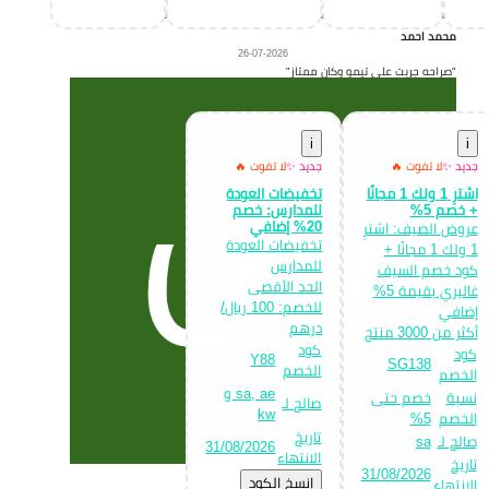
محمد احمد
26-07-2026
"صراحه جربت على تيمو وكان ممتاز"
i
i
جديد ✨
لا تفوت 🔥
جديد ✨
لا تفوت 🔥
اشترِ 1 ولك 1 مجانًا
تخفيضات العودة
+ خصم 5%
للمدارس: خصم
20% إضافي
عروض الصيف: اشترِ
تخفيضات العودة
1 ولك 1 مجانًا +
للمدارس
كود خصم السيف
الحد الأقصى
غاليري بقيمة 5%
للخصم: 100 ريال/
إضافي
درهم
أكثر من 3000 منتج
كود
كود
Y88
SG138
الخصم
الخصم
sa, ae و
نسبة
خصم حتى
صالح لـ
kw
الخصم
5%
تاريخ
صالح لـ
sa
31/08/2026
الانتهاء
تاريخ
31/08/2026
إِنسخ الكود
ساره احمد
الانتهاء