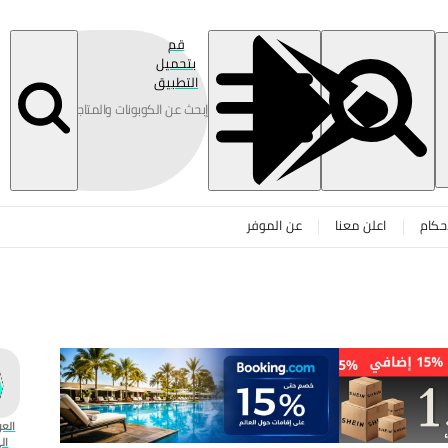
قم
بتحميل
التطبيق
حكام
اعلن معنا
عن الموفر
العو
ال