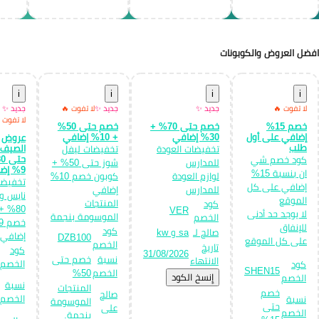
افضل العروض والكوبونات
i
i
i
i
لا تفوت 🔥
جديد ✨
جديد ✨
لا تفوت 🔥
جديد ✨
لا تفوت 
خصم 15%
خصم حتى 70% +
خصم حتى 50%
إضافي على أول
30% إضافي
+ 10% إضافي
عروض
طلب
الصيف:
تخفيضات العودة
تخفيضات ليفل
كود خصم شي
للمدارس
شوز حتى 50% +
9% إضافي
ان بنسبة 15%
لوازم العودة
كوبون خصم 10%
تخفيضا
إضافي على كل
للمدارس
إضافي
نايس و
الموقع
المنتجات
كود
80% 
VER
لا يوجد حد أدنى
الموسومة بنجمة
الخصم
للإنفاق
كود
صالح لـ
sa و kw
إضافي
DZB100
على كل الموقع
الخصم
تاريخ
كود
31/08/2026
نسبة
خصم حتى
الانتهاء
الخصم
كود
SHEN15
الخصم
50%
إِنسخ الكود
الخصم
نسبة
المنتجات
خصم
صالح
الخصم
نسبة
الموسومة
حتى
على
الخصم
بنجمة.