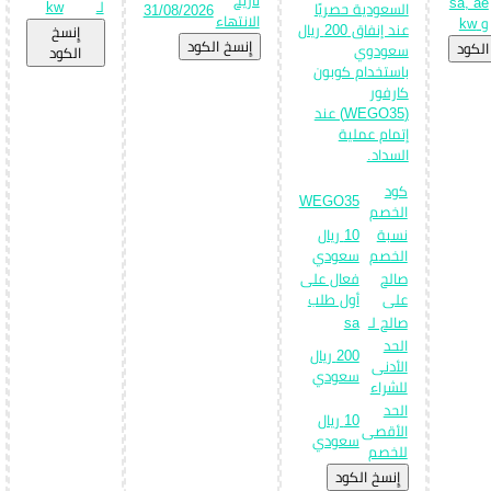
sa, ae
لـ
kw
السعودية حصريًا
31/08/2026
الانتهاء
و kw
عند إنفاق 200 ريال
إِنسخ
إِنسخ الكود
الكود
سعودوي
الكود
باستخدام كوبون
كارفور
(WEGO35) عند
إتمام عملية
السداد.
كود
WEGO35
الخصم
نسبة
10 ريال
الخصم
سعودي
صالح
فعال على
على
أول طلب
صالح لـ
sa
الحد
200 ريال
الأدنى
سعودي
للشراء
الحد
10 ريال
الأقصى
سعودي
للخصم
إِنسخ الكود