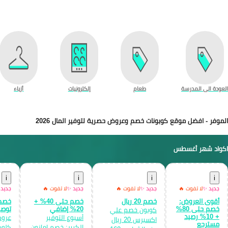
العودة الى المدرسة
طعام
إلكترونيات
أزياء
الموفر - افضل موقع كوبونات خصم وعروض حصرية لتوفير المال 2026
اكواد شهر أغسطس
i
i
i
i
جديد ✨
لا تفوت 🔥
جديد ✨
لا تفوت 🔥
جديد ✨
لا تفوت 🔥
جديد
أقوى العروض:
خصم 20 ريال
خصم حتى 40% +
خصم حتى 80%
20% إضافي
توصي
كوبون خصم علي
+ 10% رصيد
أسبوع التوفير
عروض
اكسبرس 20 ريال
مسترجع
الكبير: خصم امازون
كلوس