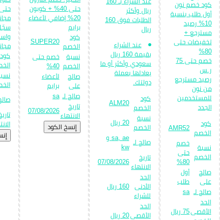
عند الشراء بـ 160
كود خصم نون
حتى 40% + كوبون
ريال وأكثر
أول طلب بنسبة
20% إضافي لأعضاء
مجان
الطلبات فوق 160
10% رصيد
برايم
سجّل
ريال
مسترجع +
واست
كود
SUPER20
تخفيضات حتى
عند الشراء
مجاني
الخصم
80%
بقيمة 160 ريال
كود
نسبة
خصم حتى
خصم حتى 75
سعودي وأكثر أو ما
الخ
الخصم
40%
ر.س
يعادلها بعملة
نسب
صالح
لأعضاء
رصيد مسترجع
دولتك.
الخ
على
برايم
من نون
صالح لـ
sa
للمستخدمين
كود
صالح 
ALM20
تاريخ
الجدد
الخصم
07/08/2026
تاريخ
الانتهاء
نسبة
20 ريال
كود
الانت
إِنسخ الكود
الخصم
AMR52
الخصم
إِن
sa, ae و
صالح لـ
خصم
kw
نسبة
حتى
الخصم
تاريخ
07/08/2026
80%
الانتهاء
صالح
أول
الحد
على
طلب
الأدنى
160 ريال
صالح لـ
sa
للشراء
الحد
الحد
الأقصى
75 ريال
الأقصى
20 ريال