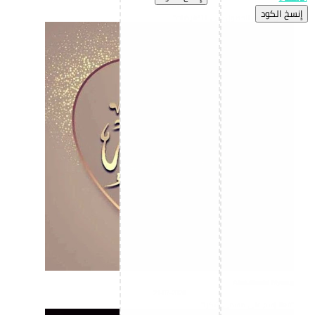
25-07-2026
إِنسخ الكود
"افضل تطبيق للحصول على التخفيضات"
Abdulhmid Mysag
21-07-2026
"فعلا إسم على مسمى شكرا"