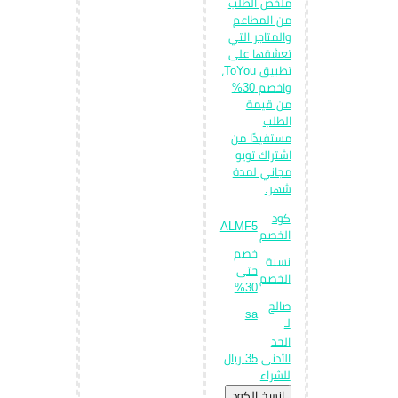
ملخص الطلب
من المطاعم
والمتاجر التي
تعشقها على
تطبيق ToYou،
واخصم 30%
من قيمة
الطلب
مستفيدًا من
اشتراك تويو
مجاني لمدة
شهر.
كود
ALMF5
الخصم
خصم
نسبة
حتى
الخصم
30%
صالح
sa
لـ
الحد
الأدنى
35 ريال
للشراء
إِنسخ الكود