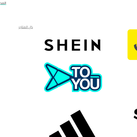
المد
كل المتاجر