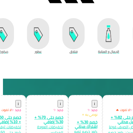
الجمال و العناية
فنادق
عطور
ديكورا
i
i
i
 ✨
لا تفوت 🔥
جديد ✨
جديد ✨
جديد ✨
لا تفوت 
نوصي به ⭐
خصم حتى 82% +
خصم حتى 70% +
ل مجاني
30% إضافي
+ 10% إضافي
خصم 30% +
اشتراك مجاني
 الصيف فوغا
تخفيضات العودة
تخفيضات ليف
كود خصم تويو
يت: كود خصم
للمدارس
ش