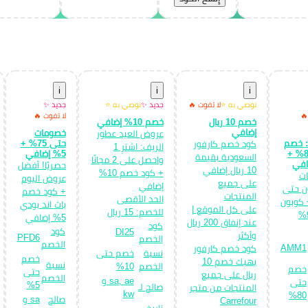
i
i
i
نوصي به ⭐
لا تفوت 🔥
جديد ✨
نوصي به ⭐
جديد ✨
🔥
لا تفوت 🔥
خصم 10 ريال
خصم 10% إضافي
إضافي
خصومات
عروض العيد عطور
 خصم
حتى 75% +
كود خصم كارفور
الريف: اشترِ 1
حتى 80% +
5% إضافي
السعودية بقيمة
واحصل على 2 مجانًا
حصريًا! أفضل
10 ريال إضافي
+ كود خصم 10%
ت
عروض اليوم
على جميع
إضافي
ن حتى
+ كود خصم
المنتجات
الحد الأقصى
+ كوبون
باث اند بودي
على كل الموقع |
للخصم: 15 ريال
خصم 9%
5% إضافي
عند إنفاق 200 ريال
كود
كود
DI25
وأكثر
PFD6
الخصم
الخصم
AMM1
كود خصم كارفور
نسبة
خصم حتى
خصم
يهبك خصم 10
نسبة
الخصم
10%
خصم
حتى
ريال على جميع
الخصم
sa, ae و
حتى
5%
صالح لـ
المنتجات من متجر
kw
80%
صالح
sa و
Carrefour
تاريخ