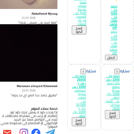
⭐
مستر
مندوب
خصم
بقيمة
حتى
20% على
Abdulhmid Mysag
50%
التوصيل
على
21-07-2026
من كل
باقات
"فعلا إسم على مسمى شكرا"
المتاجر
شاهد
VIP
إِنسخ
خصم
الكود
حتى
50%
على
باقات
شاهد
VIP
احصل
i
i
خصم حتى
خصم حتى
1000 ر.س
25000
كود خصم
ر.س +
Marawan elsayed Eltawwab
موقع
1000 ر.س
سيارة
خصومات
19-07-2026
1000 ريال
سيارة
"تطبيق جامد جدا انصح اي حد ينزله"
إضافي
اونلاين
على افضل
حتى
سيارات
25,000
2026
ريال +
خدمة عملاء الموفر
1000 ريال
إذا وجدت كود لا يعمل، لديك كود تود
إِنسخ
إضافي
إضافته، أو ترغب في مشاركة ملاحظاتك، لا
الكود
تتردد في التواصل معنا عبر البريد
إِنسخ
الإلكتروني أو الانضمام إلى مجموعة محبي
الكود
الموفر!