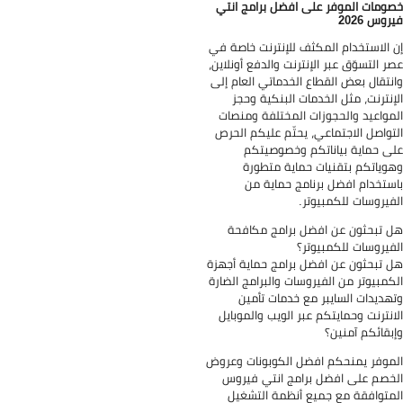
ومات الموفر على افضل برامج انتي
روس 2026
 الاستخدام المكثف للإنترنت خاصة في
ر التسوّق عبر الإنترنت والدفع أونلاين،
نتقال بعض القطاع الخدماتي العام إلى
إنترنت، مثل الخدمات البنكية وحجز
مواعيد والحجوزات المختلفة ومنصات
تواصل الاجتماعي، يحتّم عليكم الحرص
ى حماية بياناتكم وخصوصيتكم
وياتكم بتقنيات حماية متطورة
ستخدام افضل برنامج حماية من
فيروسات للكمبيوتر.
 تبحثون عن افضل برامج مكافحة
فيروسات للكمبيوتر؟
 تبحثون عن افضل برامج حماية أجهزة
كمبيوتر من الفيروسات والبرامج الضارة
هديدات السايبر مع خدمات تأمين
انترنت وحمايتكم عبر الويب والموبايل
بقائكم آمنين؟
موفر يمنحكم افضل الكوبونات وعروض
خصم على افضل برامج انتي فيروس
متوافقة مع جميع أنظمة التشغيل