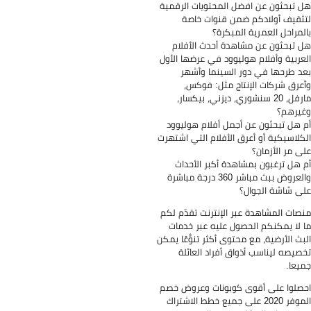
 تبحثون عن افضل المحتويات الرقمية
ثقيف أولادكم ضمن قنوات خاصة
لمراحل العمرية المبكرة؟
 تبحثون عن مشاهدة أحدث الأفلام
عربية وأفلام هوليوود في عرضها الأول
د طرحها في دور السينما وأشهر
عرق شركات الإنتاج مثل: فوكس،
مارفل، 20 سنشوري، ديزني، بيكسار،
يرهم؟
 هل تبحثون عن أجمل أفلام هوليوود
كلاسيكية أو أعرق الأفلام التي اشتهرت
ى مر الأزمان؟
 هل ترغبون بمشاهدة أكبر الأحداث
والعروض ببث مباشر 360 درجة مباشرة
ى شاشة الجوال؟
صات المشاهدة عبر الإنترنت تقدّم لكم
 لا يمكنكم الحصول عليه عبر خدمات
بث الأرضية، مع محتوى أكثر تنوُّعًا يمكن
صيصه ليناسب أذواق أفراد العائلة
يعا.
صلوا على أقوى كوبونات وعروض خصم
الموفر 2020 على جميع خطط الاشتراك