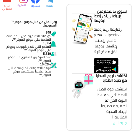
انستجرام
تيليغرام
فيسبوك
البريد
الكتروني
تسوق كالمحترفين
احصل على تطبيق
الموفر!
وفر المال من خلال موقع الموفر™
السعودية.
تقدم في المراحل
748
واكسب الوحدات -
كوبونات الخصم وعروض التخفيضات
المتاحة على موقع الموفر™.
استبدل وحدات
1,304
الموفر بقسائم
المتاجر التي تقدم كوبونات وعروض
على موقع الموفر™.
شرائية مميزة!
5,519
عدد الموفرين الشهري عبر موقع
الموفر™.
16.02%
قيمة الخصومات المتوسطة التي
يحصل عليها مستخدمو موقع
الموفر™.
اكتشف اروع الهدايا
مع صياد الهدايا
اكتشف قوة الذكاء
الاصطناعي مع هذا
البوت الذي تم
تصميمه خصيصاً
لإيجاد الهدية
المثالية !
جربه الان