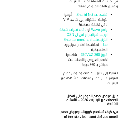
 منصات المشاهدة عبر الإنترنت
فضل باقات القنوات، منها:
شاهد نت Shahid Net
– قُوموا
بترقية الاشتراك إلى شاهد VIP
بأقل تكلفة ممكنة!
وافو Wavo
أو
باقات قنوات شبكة
اوربت شوتايم او اس ان OSN
انترتينمنت لاب Entertainment-
lab
– لمشاهدة أفلام هوليوود
الكلاسيكية
فيوز 360 360VUZ
– شاهدوا
أضخم العروض والأحداث ببث
مباشر بـ 360 درجة
تقلوا إلى دليل كوبونات وعروض خصم
موفر على افضل منصات المشاهدة عبر
إنترنت!
يل عروض خصم الموفر على افضل
الخجمات عبر الإنترنت 2026 – الأسئلة
شائعة
 كيف أستخدم كوبونات وعروض خصم
موفر من أجل توفير المال عند حجز أو