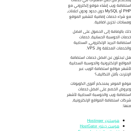
تضافة ويب إنشاء موقع إلكتروني مع
PHP أو MySQL دون حدود ودون اعلانات،
 شراء خدمات إضافية لتشفير الموقع
ساحات تخزين اضافية.
ك بالإضافة إلى الحصول على افضل
مات الحوسبة الحسابية، خدمات
تضافة البريد الإلكتروني، السحابية
لخدمات المحلقة والـ VPS.
 تبحثون عن افضل خدمات استضافة
مواقع الإلكترونية والحوسبة السحابية
شهر مواقع استضافة الويب عبر
إنترنت بأقل التكاليف؟
قع الموفر يمنحكم أقوى الكوبونات
روض الخصم على افضل خدمات
تضافة ويب والحوسبة السحابية لأشهر
كات استضافة المواقع الإلكترونية،
ها:
هوستنجر Hostinger
هوست جيتور HostGator