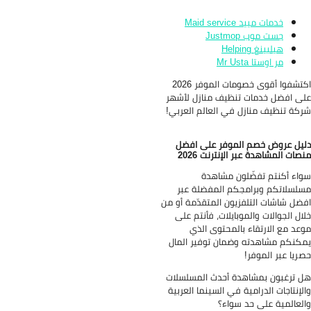
خدمات مييد Maid service
جست موب Justmop
هيلبينغ Helping
مر اوستا Mr Usta
اكتشفوا أقوى خصومات الموفر 2026
ى افضل خدمات تنظيف منازل لأشهر
كة تنظيف منازل في العالم العربي!
يل عروض خصم الموفر على افضل
صات المشاهدة عبر الإنترنت
2026
اء أكنتم تفضّلون مشاهدة
لسلاتكم وبرامجكم المفضلة عبر
ضل شاشات التلفزيون المتقدّمة أو من
ال الجوالات والموبايلات، فأنتم على
عد مع الارتقاء بالمحتوى الذي
كنكم مشاهدته وضمان توفير المال
ريا عبر الموفر!
 ترغبون بمشاهدة أحدث المسلسلات
لإنتاجات الدرامية في السينما العربية
لعالمية على حد سواء؟