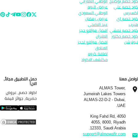
د خصم بوكينج
الوطني الاماراتي
د خصم علي
عروض اليوم
سبرس
الوطني السعودي
د خصم اي
عروض رمضان
رب
عيد الاضحى
د خصم نمشي
افضل مواقع حجز
د خصم دكتور
الطيران
وترشن
افضل مواقع لحجز
الفنادق
اضافة كروم
مكتشف الاكواد
اصل معنا
حمل التطبيق مجاناً,
الان!
ALMAS Tower,
اكواد خصم, عروض
Jumeirah Lakes Towers
حصرية, جوائز قيمة
ALMAS-22-D-2 - Dubai,
UAE.
4050 King Fahd Rd,
4055, 8000, Riyadh
12333, Saudi Arabia.
support@almowafir.com