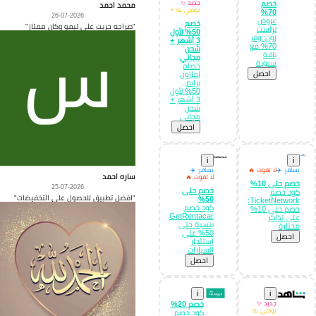
خصم
جديد ✨
محمد احمد
نوصي به ⭐
70%
26-07-2026
عروض
خصم
"صراحه جربت على تيمو وكان ممتاز"
تراست
50% لأول
زون: وفر
3 أشهر +
70% مع
شحن
باقة
مجاني
سنوية
خصام
احصل
امازون
برايم
50% لأول
3 أشهر +
شحن
مجاني
احصل
i
i
يسافر ✈️
لا تفوت 🔥
يسافر ✈️
ساره احمد
لا تفوت 🔥
خصم حتى 10%
25-07-2026
خصم حتى
كود خصم
"افضل تطبيق للحصول على التخفيضات"
50%
TicketNetwork:
كود خصم
خصم حتى 10%
GetRentacar
على تذاكر
بنسبة حتى
مختارة
50% على
احصل
استئجار
السيارات
احصل
i
i
جديد ✨
خصم 20%
نوصي به
كود خصم