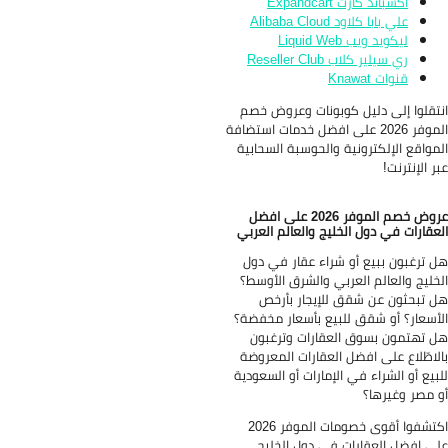
اكسباند كارت Expandcart
علي بابا كلاود Alibaba Cloud
ليكويد ويب Liquid Web
ري سيلير كلاب Reseller Club
قنوات Knawat
تقلوا إلى دليل كوبونات وعروض خصم
الموفر 2026 على افضل خدمات استضافة
مواقع الإلكترونية والحوسبة السحابية
ر الإنترنت!
عروض خصم الموفر 2026 على افضل
عقارات في دول الخليج والعالم العربي
 ترغبون ببيع أو شراء عقار في دول
خليج والعالم العربي والشرق الأوسط؟
 تبحثون عن شقق للإيجار بأرخص
أسعار؟ أو شقق للبيع بأسعار مخفضة؟
 تهتمون بسوق العقارات وترغبون
لاطّلاع على افضل العقارات المعروضة
بيع أو الشراء في الإمارات أو السعودية
 مصر وغيرها؟
اكتشفوا أقوى خصومات الموفر 2026
ى افضل العقارات في دول الخليج