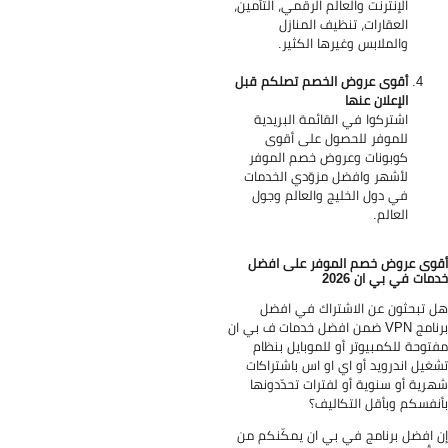
الإنترنت والعالم الرقمي، التأمين،
العقارات، تنظيف المنازل
والملابس وغيرها الكثير.
أقوى عروض الخصم تصلكم قبل
الإعلان عنها
اشتركوا في القائمة البريدية
للموفر للحصول على أقوى
كوبونات وعروض خصم الموفر
لأشهر وافضل مزوّدي الخدمات
في دول الخليج والعالم وجول
العالم.
وى عروض خصم الموفر على افضل
مات في بي ان 2026
 تبحثون عن الاشتراك في افضل
برنامج VPN ضمن افضل خدمات ف بي ان
توحة للكمبيوتر أو للموبايل بنظام
غيل اندرويد أو اي او اس باشتراكات
رية أو سنوية أو لفترات تحدّدونها
نفسكم وبأقل التكاليف؟
 افضل برنامج في بي ان يمكّنكم من