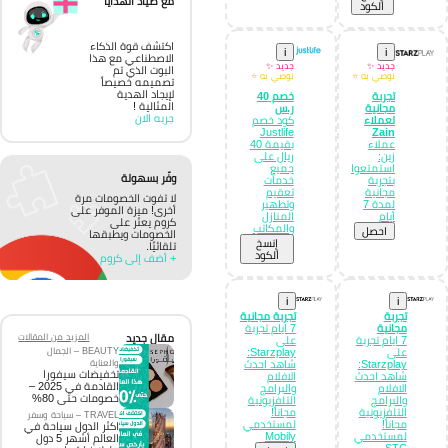
مع صياد الهدايا
الكود
اكتشف قوة الذكاء
i
i
الاصطناعي مع هذا
جديد ✨
جديد ✨
البوت الذي تم
نوصي به ⭐
نوصي به ⭐
تصميمه خصيصاً
لإيجاد الهدية
تجربة
خصم 40
المثالية !
مجانية
ر.س
جربه الان
لعملاء
كود خصم
Justlife
Zain
عملاء
بقيمة 40
زين:
ريال على
استمتعوا
جميع
وفّر بسهولة
بتجربة
خدمات
مجانية
تعقيم
لا تفوت الخصومات مرة
لمدة 7
وتطهير
أخرى! ميزة الموفر على
أيام
المنازل
كروم يعثر على
والمكاتب
احصل
الخصومات ويطبقها
إِنسخ
تلقائيًا.
الكود
+ أضف إلى كروم
i
i
تجربة
تجربة مجانية
مجانية
7 ايام تجربة
مقال جديد
المزيد من المقالات
7 ايام تجربة
على
BEAUTY – الجمال
على
Starzplay:
والعناية
Starzplay:
شاهد احدث
تخفيضات سيفورا
شاهد احدث
الافلام
القادمة في 2025 –
الافلام
والبرامج
خصومات حتى 80%
والبرامج
التلفزيونية
التلفزيونية
مجاناً!
TRAVEL – سياحة وسفر
مجاناً!
لمستخدمي
اكثر الدول سياحة في
لمستخدمي
Mobily
العالم أشهر 5 دول