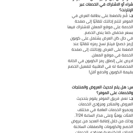
اء أو الاشتراك في الخدمات عبر
إنترنت؟
:
قُم بالضغط على بطاقة العرض في
موفر لتتم إحالتك تلقائيًا إلى صفحة
خدمة على موقع المعلن للاشتراك فيها
عر مخفض كما ينص الخصم.
 حال كان العرض يشتمل على كوبون
مز خصم) فيتمّ نسخ رمزه تلقائيًا عند
ضغط على العرض وإحالتك إلى صفحة
خدمة في موقع المعلن.
رص على إلصاق رمز الكوبون في الخانة
مخصصة له في الطلبية لتفعيل الخصم
يمة الكوبون والدفع أقل!
 هل يتم تحديث العروض والمنتجات
لخدمات على الموفر؟
:
نعم، فريق الموفر يقوم بتحديث
عروض والمتاجر ومزوّدي الخدمات
ميع الخدمات العامة في مختلف
فئات يوميًّا وعلى مدار الساعة 7/24.
لك من خلال إضافة العديد من عروض
خصم والكوبونات والصفقات الساخنة
متاجر الإلكترونية ومزوّدي الخدمات