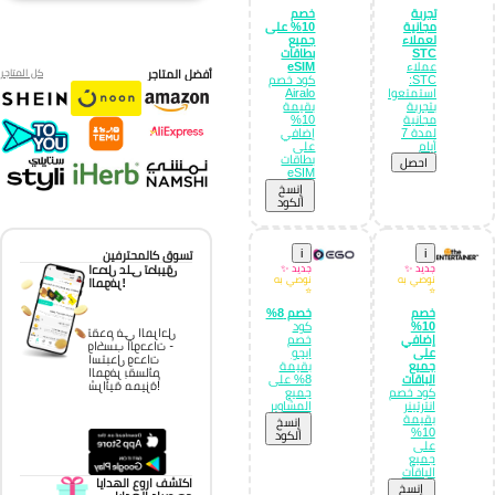
تجربة
خصم
مجانية
10% على
لعملاء
جميع
STC
بطاقات
عملاء
eSIM
أفضل المتاجر
كل المتاجر
STC:
كود خصم
استمتعوا
Airalo
بتجربة
بقيمة
مجانية
10%
لمدة 7
إضافي
أيام
على
بطاقات
احصل
eSIM
إِنسخ
الكود
i
i
تسوق كالمحترفين
احصل على تطبيق
جديد ✨
جديد ✨
نوصي به
نوصي به
الموفر!
⭐
⭐
خصم
خصم 8%
10%
كود
تقدم في المراحل
إضافي
خصم
واكسب الوحدات -
على
ايجو
استبدل وحدات
جميع
بقيمة
الموفر بقسائم
الباقات
8% على
شرائية مميزة!
كود خصم
جميع
انترتينر
المشاوير
بقيمة
إِنسخ
10%
الكود
على
جميع
الباقات
اكتشف اروع الهدايا
إِنسخ