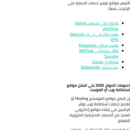
شهر مواقع توفير خدمات الحماية على
إنترنت، منها:
نورتون انتي فيروس Norton
AntiVirus
سايت لوك في بي ان SiteLock
VPN
كاسبر سكاي Kaspersky
توتال سكيورتي 360Total
Security
سوكوري Sucuri
بيت ديفندر Bitdefender
خصومات الموفر 2026 على افضل مواقع
تضافة ويب أو الهوست
إن افضل مواقع الهوستنج Hosting أو
ديم خدمات استضافة ويب توفّر
راغبين في إنشاء مواقع إلكتروني
عديد من الخدمات الاحترافية الضرورية
موقع.
كنكم من خلال الاشتراك في خدمات