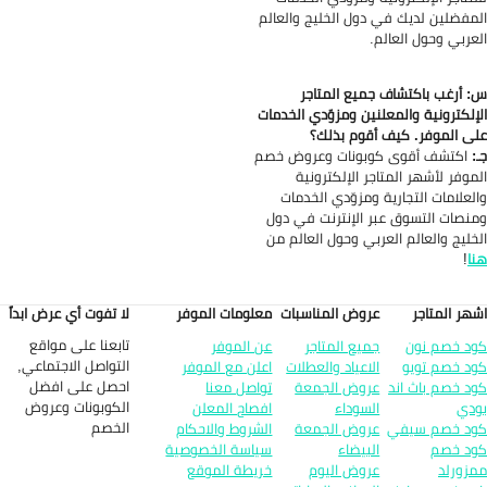
مفضلين لديك في دول الخليج والعالم
عربي وحول العالم.
 أرغب باكتشاف جميع المتاجر
إلكترونية والمعلنين ومزوّدي الخدمات
ى الموفر. كيف أقوم بذلك؟
:
اكتشف أقوى كوبونات وعروض خصم
موفر لأشهر المتاجر الإلكترونية
لعلامات التجارية ومزوّدي الخدمات
نصات التسوق عبر الإنترنت في دول
خليج والعالم العربي وحول العالم من
ا
!
هر المتاجر
عروض المناسبات
معلومات الموفر
لا تفوت أي عرض ابداً
تابعنا على مواقع
د خصم نون
جميع المتاجر
عن الموفر
التواصل الاجتماعي,
د خصم تويو
الاعياد والعطلات
اعلن مع الموفر
احصل على افضل
د خصم باث اند
عروض الجمعة
تواصل معنا
الكوبونات وعروض
دي
السوداء
افصاح المعلن
الخصم
د خصم سيفي
عروض الجمعة
الشروط والاحكام
د خصم
البيضاء
سياسة الخصوصية
زورلد
عروض اليوم
خريطة الموقع