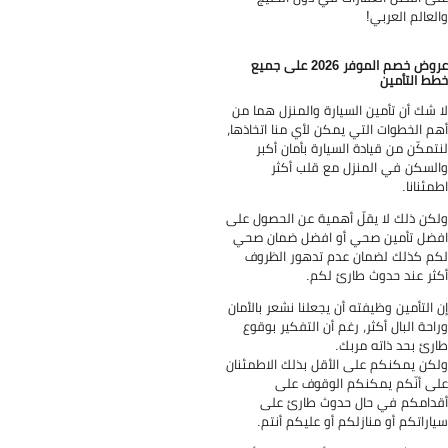
لعالم العربي!
عروض خصم الموفر 2026 على جميع
ط التأمين
 شك أن تأمين السيارة والمنزل هما من
م الخطوات التي يمكن لأي منا اتخاذها،
تمكّن من قيادة السيارة بأمان أكبر
لسكن في المنزل مع قلب أكثر
مئنانا.
كن ذلك لا يقلّ أهمية عن الحصول على
ضل تأمين صحي أو افضل ضمان صحي
م كذلك لضمان عدم تدهور الظروف
ثر عند حدوث طارئ لكم.
 التأمين وظيفته أن يجعلنا نشعر بالأمان
احة البال أكثر، رغم أن التفكير بوقوع
رئ بحد ذاته مربك.
كن يمكنكم على الأقل بذلك الاطمئنان
ى أنّكم يمكنكم الوقوف على
دامكم في حال حدوث طارئ على
اراتكم أو منازلكم أو عليكم أنتم.