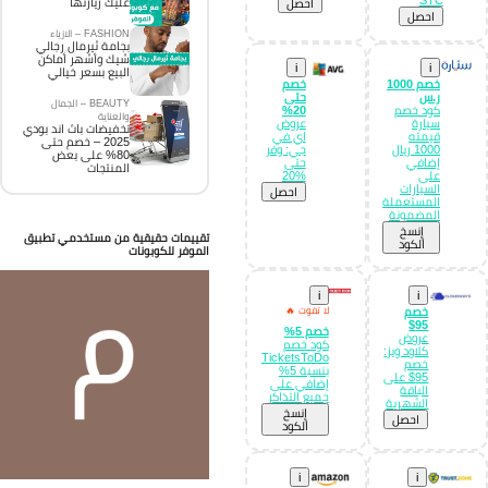
STC
عليك زيارتها
احصل
احصل
FASHION – الازياء
بجامة ثيرمال رجالي
شيك وأشهر أماكن
i
i
البيع بسعر خيالي
خصم 1000
خصم
ر.س
حتى
BEAUTY – الجمال
كود خصم
20%
والعناية
سيارة
عروض
تخفيضات باث اند بودي
قيمته
اي في
2025 – خصم حتى
1000 ريال
جي: وفر
80% على بعض
إضافي
حتى
المنتجات
على
%20
السيارات
احصل
المستعملة
المضمونة
إِنسخ
تقييمات حقيقية من مستخدمي تطبيق
الكود
الموفر للكوبونات
i
i
خصم
لا تفوت 🔥
95$
خصم 5%
عروض
كود خصم
كلاود ويز:
TicketsToDo
خصم
بنسبة 5%
95$ على
إضافي على
الباقة
جميع التذاكر
الشهرية
إِنسخ
احصل
الكود
i
i