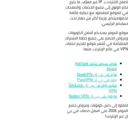
تصفُّح الانترنت بـ IP غير معرَّف، ما يتيح
م الولوج إلى جميع الخدمات والصفحات
 الموقع المقصود مع حماية فائقة
صوصيتكم، وربط أكثر من جهاز تحت
ابكم الرئيسي.
قع الموفر يمنحكم أفضل الكوبونات
روض الخصم على جميع خطط الاشتراك
متقدّمة في أشهر موقع تقديم خدمات
الم الإنترنت، منها:
هوت سبوت شيلد HotSpot
Shield
نورد في بي ان NordVPN
بيور في بي ان PureVPN
سايت لوك في بي ان SiteLock
VPN
نورتون في بي ان Norton VPN
تقلوا إلى دليل كوبونات وعروض خصم
الموفر 2026 على افضل خدمات في بي
 عبر الإنترنت!