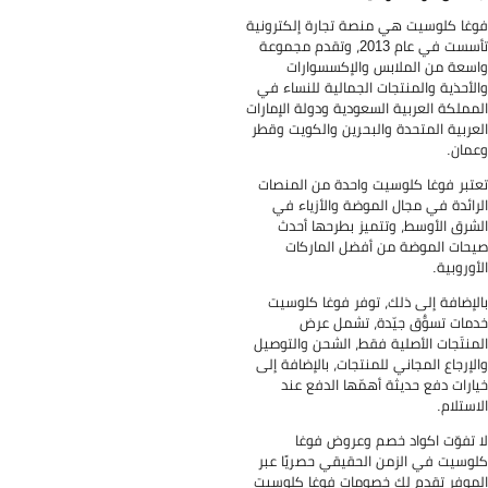
غا كلوسيت هي منصة تجارة إلكترونية
تأسست في عام 2013، وتقدم مجموعة
سعة من الملابس والإكسسوارات
لأحذية والمنتجات الجمالية للنساء في
مملكة العربية السعودية ودولة الإمارات
عربية المتحدة والبحرين والكويت وقطر
مان.
تبر فوغا كلوسيت واحدة من المنصات
رائدة في مجال الموضة والأزياء في
شرق الأوسط، وتتميز بطرحها أحدث
حات الموضة من أفضل الماركات
أوروبية.
لإضافة إلى ذلك، توفر فوغا كلوسيت
مات تسوُّق جيّدة، تشمل عرض
منتَجات الأصلية فقط، الشحن والتوصيل
لإرجاع المجاني للمنتجات، بالإضافة إلى
ارات دفع حديثة أهمّها الدفع عند
استلام.
 تفوّت اكواد خصم وعروض فوغا
وسيت في الزمن الحقيقي حصريًا عبر
موفر تقدم لك خصومات فوغا كلوسيت