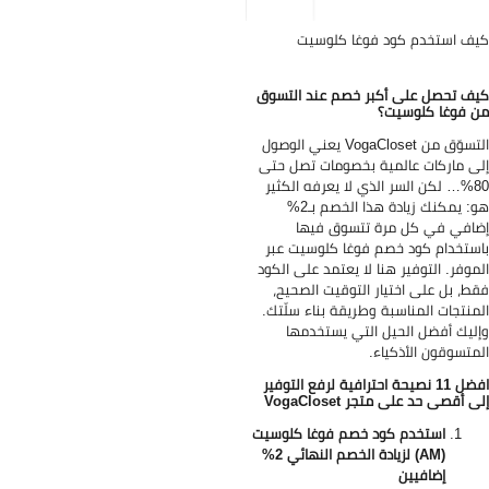
ف استخدم كود فوغا كلوسيت
ف تحصل على أكبر خصم عند التسوق
 فوغا كلوسيت؟
التسوّق من VogaCloset يعني الوصول
ى ماركات عالمية بخصومات تصل حتى
80%… لكن السر الذي لا يعرفه الكثير
هو: يمكنك زيادة هذا الخصم بـ2%
افي في كل مرة تتسوق فيها
ستخدام كود خصم فوغا كلوسيت عبر
موفر. التوفير هنا لا يعتمد على الكود
ط، بل على اختيار التوقيت الصحيح،
منتجات المناسبة وطريقة بناء سلّتك.
ليك أفضل الحيل التي يستخدمها
متسوقون الأذكياء.
افضل 11 نصيحة احترافية لرفع التوفير
ى أقصى حد على متجر VogaCloset
استخدم كود خصم فوغا كلوسيت
(AM) لزيادة الخصم النهائي 2%
إضافيين