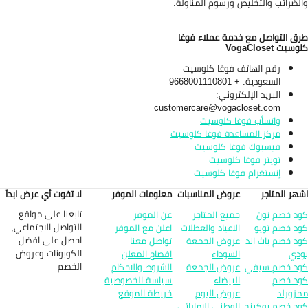
لضرائب والتخليص ورسوم المناولة.
ق التواصل مع خدمة عملاء فوغا
سيت VogaCloset
رقم الهاتف فوغا كلوسيت
السعودية: + 9668001110801
البريد الإلكتروني:
customercare@vogacloset.com
واتسأب فوغا كلوسيت
مركز المساعدة فوغا كلوسيت
فيسبوك فوغا كلوسيت
تويتر فوغا كلوسيت
إنستغرام فوغا كلوسيت
هر المتاجر
عروض المناسبات
معلومات الموفر
لا تفوت أي عرض ابداً
تابعنا على مواقع
د خصم نون
جميع المتاجر
عن الموفر
التواصل الاجتماعي,
د خصم تويو
الاعياد والعطلات
اعلن مع الموفر
احصل على افضل
د خصم باث اند
عروض الجمعة
تواصل معنا
الكوبونات وعروض
دي
السوداء
افصاح المعلن
الخصم
د خصم سيفي
عروض الجمعة
الشروط والاحكام
د خصم
البيضاء
سياسة الخصوصية
زورلد
عروض اليوم
خريطة الموقع
د خصم بوكينج
الوطني الاماراتي