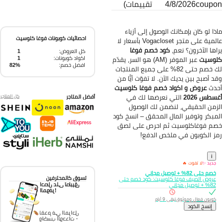
coupo
4/8/2026
تقييمات)
ذا لو كان بإمكانك الوصول إلى أزياء
احصائيات كوبونات فوغا كلوسيت
عالمية على متجر Vogacloset بأسعار لا
اها الآخرون؟ نعم،
كود خصم فوغا
كل العروض:
1
اكواد كوبونات:
1
وسيت
عبر الموفر (AM) هو السر، يقدّم
افضل خصم:
82%
لك خصم حتى 82% على جميع المنتجات
د أصبح بين يديك الآن. لا تفوّت أيًّا من
دث
عروض و اكواد خصم فوغا كلوسيت
سطس 2026
التي نعرضها لك في
أفضل المتاجر
كل المتاجر
زمن الحقيقي، لنضمن لك الوصول
مبكر وتوفير المال المحقق – انسخ كود
م فوغاكلوسيت ثم احرص على لصق
ز الكوبون في ملخص الدفع!
i
جديد ✨
لا تفوت 🔥
خصم حتى 82% + توصيل مجاني
تسوق كالمحترفين
عروض الصيف فوغا كلوسيت: كود خصم حتى
احصل على تطبيق
82% + توصيل مجاني
الموفر!
كوبون فعال وموثوق
تبقى 9 أيام
إِنسخ الكود
تقدم في المراحل
واكسب الوحدات -