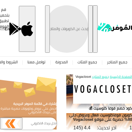
تخطى
قم
بتحميل
تطبيق
الموفر
English
جميع المتاجر
جميع الفئات
المدونة
تواصل معنا
الشروط والاح
صفحة الرئيسية
جميع المتاجر
Vogacloset
إشترك في قائمة الموفر البريدية
د خصم فوغا كلوسيت 💰
احصل على عروض وكوبونات حصرية مباشرة
على بريدك الالكتروني
بون فوغاكلوسيت فعال وعروض حتى
ع Vogacloset
آخر تحديث:
4.4 (145