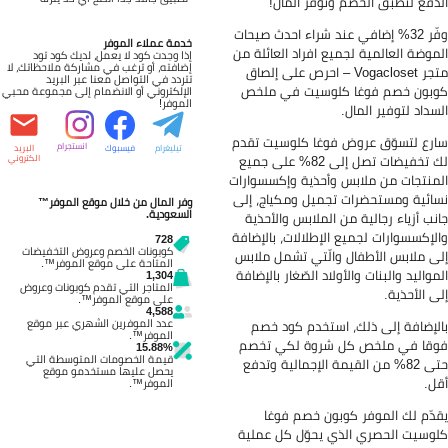
دفع لتطبّق الخصم وتوفّر المال!
وفّر 32% إضافي عند شراء احدث صيحات
خدمة عملاء الموفر
موضة العالمية لجميع افراد العائلة من
إذا وجدت كود لا يعمل، لديك كود تود
إضافته، أو ترغب في مشاركة ملاحظاتك، لا
متجر Vogacloset – احرص على إلصاق
تتردد في التواصل معنا عبر البريد
بون خصم فوغا كلوسيت في ملخص
الإلكتروني أو الانضمام إلى مجموعة محبي
الموفر!
سداد لتوفير المال.
رع لتسوّق عروض فوغا كلوسيت تقدم
انستجرام
تيليغرام
فيسبوك
البريد
لك تخفيضات تصل إلى 82% على جميع
الكتروني
منتجات من ملابس وأحذية وإكسسوارات
ائية ومستحضرات تجميل ومكياج، إلى
وفر المال من خلال موقع الموفر™
السعودية.
نب أزياء رجالية من الملابس والأحذية
لإكسسوارات لجميع الإطلالات، بالإضافة
728
كوبونات الخصم وعروض التخفيضات
ى ملابس الأطفال والّتي تشمل ملابس
المتاحة على موقع الموفر™.
مواليد والبنات والأولاد الصّغار بالإضافة
1,304
المتاجر التي تقدم كوبونات وعروض
ى الأحذية.
على موقع الموفر™.
4,588
عدد الموفرين الشهري عبر موقع
لإضافة إلى ذلك، استخدم كود خصم
الموفر™.
قا في ملخص كل شروة لكي تخصم
15.88%
قيمة الخصومات المتوسطة التي
حتى 82% من القيمة الإجمالية وتدفع
يحصل عليها مستخدمو موقع
ل.
الموفر™.
دّم لك الموفر كوبون خصم فوغا
وسيت الحصري الذي يحوّل كل عملية