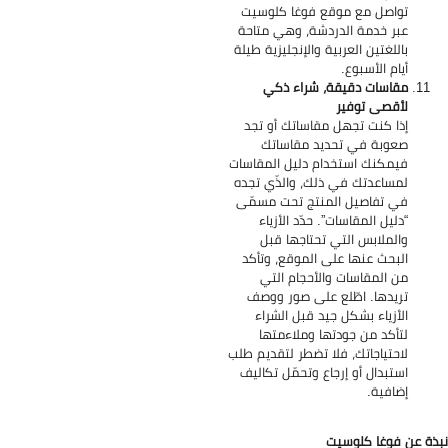
تواصل مع موقع فوغا كلوسيت
عبر خدمة الدردشة، وهي متاحة
باللغتين العربية والإنجليزية طيلة
أيام الأسبوع.
مقاسات دقيقة، شراء ذكي
لأقصى توفير
إذا كنت تجهل مقاساتك أو تجد
صعوبة في تحديد مقاساتك
فيمكنك استخدام دليل المقاسات
لمساعدتك في ذلك، والذّي تجده
في تفاصيل المنتج تحت مسمّى
“دليل المقاسات”. حدّد الأزياء
والملابس التي تحتاجها قبل
البحث عنها على الموقع، وتأكد
من المقاسات والأحجام التي
تريدها. اطّلع على صور ووصف
الأزياء بشكل جيد قبل الشراء
لتأكد من جودتها وملاءمتها
لاحتياجاتك، فلا تضطر لتقديم طلب
استبدال أو إرجاع وتحمّل تكاليف
إضافية.
ذة عن فوغا كلوسيت