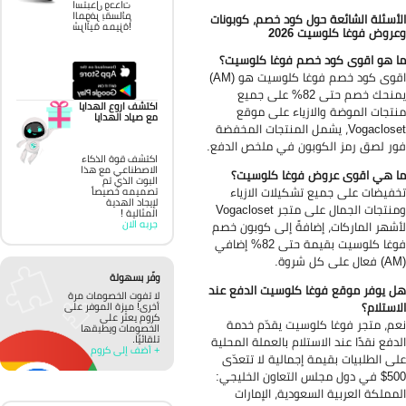
استبدل وحدات
الموفر بقسائم
أسئلة الشائعة حول كود خصم، كوبونات
شرائية مميزة!
روض فوغا كلوسيت 2026
 هو اقوى كود خصم فوغا كلوسيت؟
اقوى كود خصم فوغا كلوسيت هو (AM)
يمنحك خصم حتى 82% على جميع
اكتشف اروع الهدايا
تجات الموضة والازياء على موقع
مع صياد الهدايا
Vogacloset، يشمل المنتجات المخفضة
ر لصق رمز الكوبون في ملخص الدفع.
اكتشف قوة الذكاء
الاصطناعي مع هذا
 هي اقوى عروض فوغا كلوسيت؟
البوت الذي تم
فيضات على جميع تشكيلات الازياء
تصميمه خصيصاً
لإيجاد الهدية
ومنتجات الجمال على متجر Vogacloset
المثالية !
جربه الان
شهر الماركات، إضافةً إلى كوبون خصم
فوغا كلوسيت بقيمة حتى 82% إضافي
وفّر بسهولة
 يوفر موقع فوغا كلوسيت الدفع عند
لا تفوت الخصومات مرة
استلام؟
أخرى! ميزة الموفر على
كروم يعثر على
م، متجر فوغا كلوسيت يقدّم خدمة
الخصومات ويطبقها
تلقائيًا.
دفع نقدًا عند الاستلام بالعملة المحلية
+ أضف إلى كروم
ى الطلبيات بقيمة إجمالية لا تتعدّى
500$ في دول مجلس التعاون الخليجي:
مملكة العربية السعودية، الإمارات