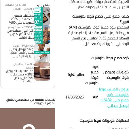
عربية المتحدة، دولة الكويت، مملكة
مقال جديد
المزيد من المقالات
بحرين، سلطنة عُمان ودولة قطر.
BEAUTY – الجمال
والعناية
ف احصل على خصم فوغا كلوسيت
تخفيضات سيفورا
القادمة في 2025 –
وي؟
خصومات حتى 80%
استخدم كود خصم فوغا كلوسيت (AM)
TRAVEL – سياحة وسفر
اكثر الدول سياحة في
 خانة رمز القسيمة عند إتمام عملية
العالم أشهر 5 دول
السداد لتخصم 32% إضافي من السعر
عليك زيارتها
إجمالي لشروتك وتدفع أقل.
FASHION – الازياء
بجامة ثيرمال رجالي
شيك وأشهر أماكن
البيع بسعر خيالي
د خصم فوغا كلوسيت
BEAUTY – الجمال
كود
والعناية
تخفيضات باث اند بودي
بونات وعروض
خصم
صالح لغاية
2025 – خصم حتى
غا كلوسيت
فوغا
80% على بعض
المنتجات
كلوسيت
وض الصيف فوغا
وسيت: كود
17/08/2026
AM
خصم حتى 82% +
تقييمات حقيقية من مستخدمي تطبيق
الموفر للكوبونات
صيل مجاني
صائيات كوبونات فوغا كلوسيت
 العروض:
1