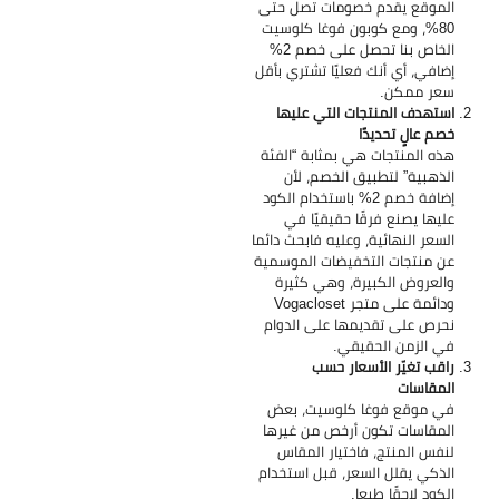
الموقع يقدم خصومات تصل حتى
80%، ومع كوبون فوغا كلوسيت
الخاص بنا تحصل على خصم 2%
إضافي، أي أنك فعليًا تشتري بأقل
سعر ممكن.
استهدف المنتجات التي عليها
خصم عالٍ تحديدًا
هذه المنتجات هي بمثابة “الفئة
الذهبية” لتطبيق الخصم، لأن
إضافة خصم 2% باستخدام الكود
عليها يصنع فرقًا حقيقيًا في
السعر النهائية، وعليه فابحث دائما
عن منتجات التخفيضات الموسمية
والعروض الكبيرة، وهي كثيرة
ودائمة على متجر Vogacloset
نحرص على تقديمها على الدوام
في الزمن الحقيقي.
راقب تغيّر الأسعار حسب
المقاسات
في موقع فوغا كلوسيت، بعض
المقاسات تكون أرخص من غيرها
لنفس المنتج، فاختيار المقاس
الذكي يقلل السعر، قبل استخدام
الكود لاحقًا طبعا.