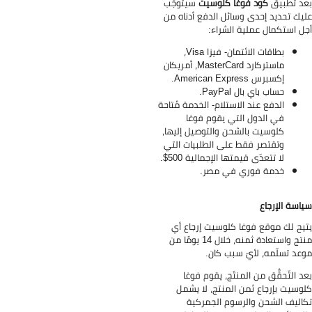
د تطبيق
كود فوغا كلوسيت
سيتوجّب
يك تحديد إحدى وسائل الدفع أدناه من
ل استكمال عملية الشراء:
بطاقات الائتمان- فيزا Visa،
ماستركارد MasterCard، أمريكان
إكسبرس American Express.
حساب باي بال PayPal.
الدفع عند الاستلام- الخدمة مُتاحة
في الدول التي يقوم فوغا
كلوسيت بالشحن والتوصيل إليها،
وتقتصر فقط على الطلبيات التي
لا تتعدّى قيمتها الإجمالية 500$.
خدمة فوري في مصر.
اسة الإرجاع
يح لك موقع فوغا كلوسيت إرجاع أي
منتج واستعادة ثمنه، خلال 14 يومًا من
عد تسلّمه، لأيّ سبب كان.
د التّحقُّق من المنتَج، يقوم فوغا
وسيت بإرجاع ثمن المنتج، لا يشمل
اليف الشحن والرسوم الجمركية