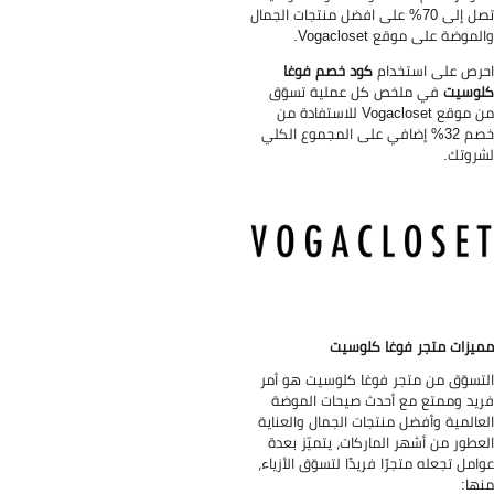
تصل إلى 70% على افضل منتجات الجمال
لموضة على موقع Vogacloset.
رص على استخدام
كود خصم فوغا
وسيت
في ملخص كل عملية تسوّق
من موقع Vogacloset للاستفادة من
خصم 32% إضافي على المجموع الكلي
روتك.
يزات متجر فوغا كلوسيت
تسوّق من متجر فوغا كلوسيت هو أمر
يد وممتع مع أحدث صيحات الموضة
عالمية وأفضل منتجات الجمال والعناية
عطور من أشهر الماركات، يتميّز بعدة
امل تجعله متجرًا فريدًا لتسوّق الأزياء،
ها: