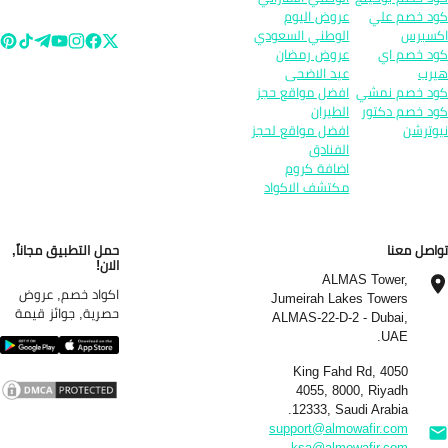
د خصم علي
عروض اليوم
سبرس
الوطني السعودي
د خصم اي
عروض رمضان
رب
عيد الاضحى
د خصم نمشي
افضل مواقع حجز
د خصم دكتور
الطيران
وترشن
افضل مواقع لحجز
الفنادق
اضافة كروم
مكتشف الاكواد
اصل معنا
حمل التطبيق مجاناً,
الان!
ALMAS Tower,
اكواد خصم, عروض
Jumeirah Lakes Towers
حصرية, جوائز قيمة
ALMAS-22-D-2 - Dubai,
UAE.
4050 King Fahd Rd,
4055, 8000, Riyadh
12333, Saudi Arabia.
support@almowafir.com
ksa@almowafir.com