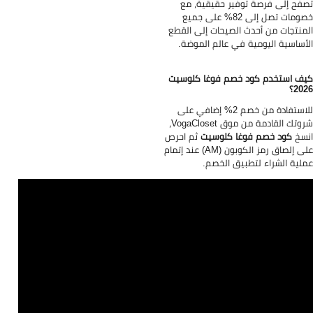
فح إلى فرصة توفير حقيقية، مع
خصومات تصل إلى 82% على جميع
منتجات من أحدث الصيحات إلى القطع
أساسية اليومية في عالم الموضة.
ف استخدم كود خصم فوغا كلوسيت
20؟
للاستفادة من خصم 2% إضافي على
شروتك القادمة من موق VogaCloset،
سخ
كود خصم فوغا كلوسيت
ثم احرص
على إلصاق رمز الكوبون (AM) عند إتمام
لية الشراء لتطبيق الخصم.