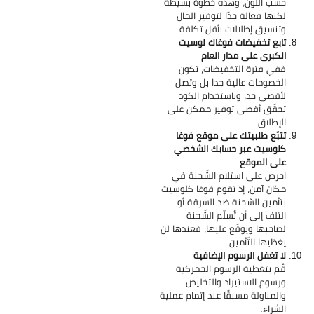
حسب اللون، وهذه خطوة بسيطة
لكنها فعالة جدًا لتوفير المال
وتنسيق إطلالات بأقل تكلفة.
تابع تخفيضات فوغاك لوسيت
الكبرى على مدار العام
ففي فترة التخفيضات، تكون
الخصومات عالية جدا بل وتصل
لأقصى حد، وباستخدام الكود
تحقّق أقصى توفير ممكن على
الإطلاق.
تتبّع طلبيتك على موقع فوغا
كلوسيت عبر حسابك الشخصي
على الموقع
احرص على استلام الشّحنة في
مكان آمن، إذ تقوم فوغا كلوسيت
بتأمين الشحنة ضد السرقة أو
التلف إلى أن تُسلّم الشّحنة
لصاحبها ويوقّع عليها، فعندها لن
يغطّيها التّأمين.
لا تغفل الرسوم الإضافية
قُم بتغطية الرسوم الجمركية
ورسوم الاستيراد والتخليص
والمناولة مسبقًا عند إتمام عملية
الشراء.