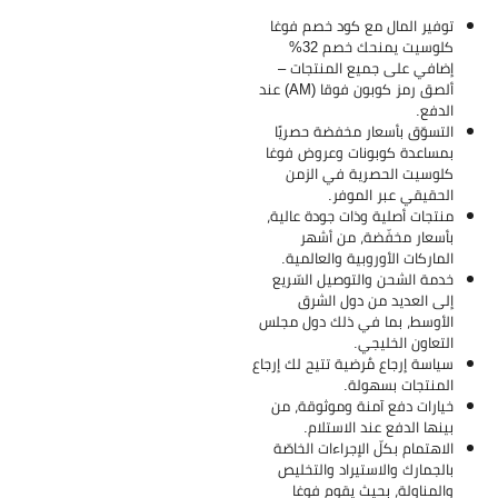
توفير المال مع كود خصم فوغا
كلوسيت يمنحك خصم 32%
إضافي على جميع المنتجات –
ألصق رمز كوبون فوقا (AM) عند
الدفع.
التسوّق بأسعار مخفضة حصريًا
بمساعدة كوبونات وعروض فوغا
كلوسيت الحصرية في الزمن
الحقيقي عبر الموفر.
منتجات أصلية وذات جودة عالية،
بأسعار مخفّضة، من أشهر
الماركات الأوروبية والعالمية.
خدمة الشحن والتوصيل السّريع
إلى العديد من دول الشرق
الأوسط، بما في ذلك دول مجلس
التعاون الخليجي.
سياسة إرجاع مُرضية تتيح لك إرجاع
المنتجات بسهولة.
خيارات دفع آمنة وموثوقة، من
بينها الدفع عند الاستلام.
الاهتمام بكلّ الإجراءات الخاصّة
بالجمارك والاستيراد والتخليص
والمناولة، بحيث يقوم فوغا