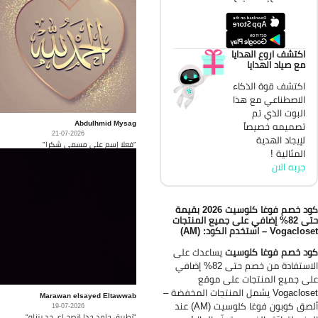
اكتشف اروع الهدايا
مع صياد الهدايا
اكتشف قوة الذكاء
الاصطناعي مع هذا
البوت الذي تم
Abdulhmid Mysag
تصميمه خصيصاً
21-07-2026
لإيجاد الهدية
"فعلا إسم على مسمى شكرا"
المثالية !
جربه الان
كود خصم فوغا كلوسيت 2026 بقيمة
حتى 82% إضافي على جميع المنتجات
Vogacl – استخدم الكود: (AM)
د خصم فوغا كلوسيت
يساعدك على
الاستفادة من خصم حتى 82% إضافي
ى جميع المنتجات على موقع
Vogacloset يشمل المنتجات المخفضة –
Marawan elsayed Eltawwab
ألصق كوبون فوغا كلوسيت (AM) عند
19-07-2026
"تطبيق جامد جدا انصح اي حد ينزله"