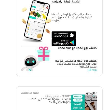
احصل على تطبيق الموفر!
تقدم في المراحل واكسب الوحدات -
استبدل وحدات الموفر بقسائم شرائية
مميزة!
اكتشف اروع الهدايا مع صياد الهدايا
اكتشف قوة الذكاء الاصطناعي مع هذا
البوت الذي تم تصميمه خصيصاً لإيجاد
الهدية المثالية !
جربه الان
مقال جديد
المزيد من المقالات
BEAUTY – الجمال والعناية
تخفيضات سيفورا القادمة في 2025 –
خصومات حتى 80%