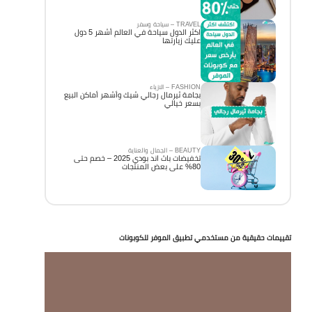
TRAVEL – سياحة وسفر
اكثر الدول سياحة في العالم أشهر 5 دول
عليك زيارتها
FASHION – الازياء
بجامة ثيرمال رجالي شيك وأشهر أماكن البيع
بسعر خيالي
BEAUTY – الجمال والعناية
تخفيضات باث اند بودي 2025 – خصم حتى
80% على بعض المنتجات
تقييمات حقيقية من مستخدمي تطبيق الموفر للكوبونات