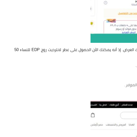
إن كنتِ تريدين الحصول على أفضل سعر عطر جيفنشي نسائي منعش، فلا يفوتك ذلك العرض. إذ أنه يمكنك الآن الحصول على عطر لانترديت روج EDP للنساء 50
لموفر.