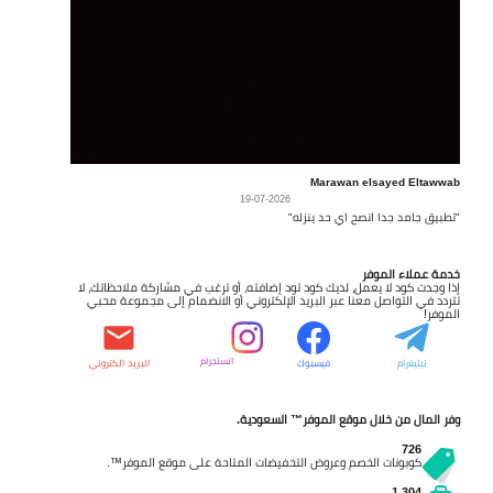
Marawan elsayed Eltawwab
19-07-2026
"تطبيق جامد جدا انصح اي حد ينزله"
خدمة عملاء الموفر
إذا وجدت كود لا يعمل، لديك كود تود إضافته، أو ترغب في مشاركة ملاحظاتك، لا
تتردد في التواصل معنا عبر البريد الإلكتروني أو الانضمام إلى مجموعة محبي
الموفر!
انستجرام
تيليغرام
فيسبوك
البريد الكتروني
وفر المال من خلال موقع الموفر™ السعودية.
726
كوبونات الخصم وعروض التخفيضات المتاحة على موقع الموفر™.
1,304