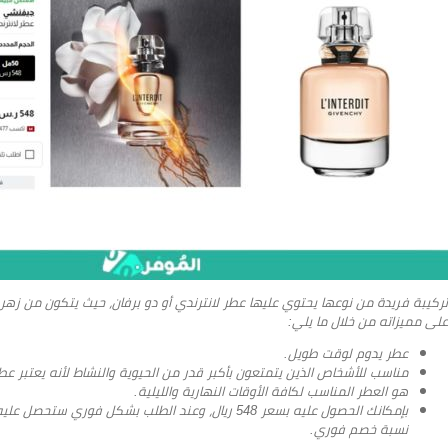
تركيبة فريدة من نوعها يحتوي عليها عطر لانترندي أو دو برفان، حيث يتكون من زهر 
على مميزاته من خلال ما يلي:
عطر يدوم لوقت طويل.
مناسب للأشخاص الذين يتمتعون بأكبر قدر من الحيوية والنشاط لأنه يعتبر عط
هو العطر المناسب لكافة الأوقات النهارية والليلية.
بإمكانك الحصول عليه بسعر 548 ريال، وعند الطلب بشكل فوري ستحصل عليه بسعر 438.40 ريال سعودي. بجانب
نسبة خصم فوري.