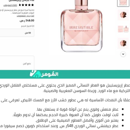
عطر إريزيستيبل هو العطر النسائي المميز الذي يحتوي على مستخلص الفلفل الوردي، ال
التركية مع ماء الورد، وزبدة السوسن المغربية والصينية.
علمًا بأن النفحات الأساسية له هي عطور خشب الأرز مع المسك الأبيض، تعرفي على م
عطر منعش وقوي ينم عن أنوثة قوية لا يستهان بها.
ثابت لوقت طويل، كما أن العبوة كبيرة الحجم يمكنها أن تدوم طويلًا.
يعتبر من أقوى وأفضل العطور الصيفية على الإطلاق.
عطر جيفنشي نسائي الوردي 548ر.س، وعند استخدام كوبون خصم سيفورا من الموفر ستحصلين عليه بسعر أقل من ذلك.