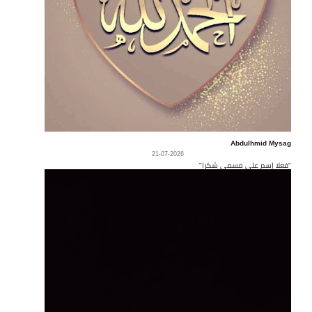
Abdulhmid Mysag
21-07-2026
"فعلا إسم على مسمى شكرا"