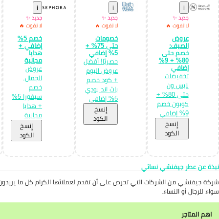
i
i
i
جديد ✨
جديد ✨
جديد ✨
لا تفوت 🔥
لا تفوت 🔥
لا تفوت 🔥
عروض
خصومات
خصم 5%
الصيف:
حتى 75% +
إضافي +
خصم حتى
5% إضافي
هدايا
80% + 9%
مجانية
حصريًا! أفضل
إضافي
عروض
عروض اليوم
تخفيضات
الجمال:
+ كود خصم
نايس ون
خصم
باث اند بودي
حتى 80% +
سيفورا 5%
5% إضافي
كوبون خصم
+ هدايا
إِنسخ
9% إضافي
مجانية
الكود
إِنسخ
إِنسخ
الكود
الكود
نبذة عن عطر جيفنشي نسائي
شركة جيفنشي من الشركات التي تحرص على أن تقدم لعملائها الكرام كل ما يريدون 
سواء للرجال أو النساء.
اهم المتاجر