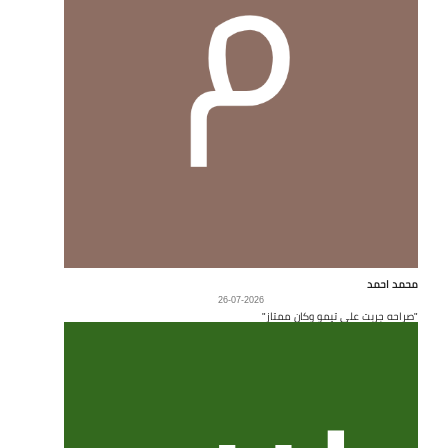
محمد احمد
26-07-2026
"صراحه جربت على تيمو وكان ممتاز"