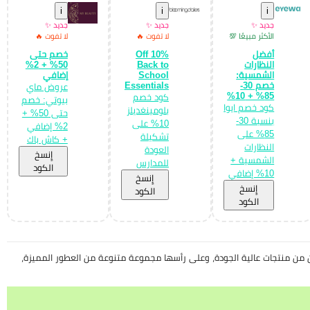
i
i
i
جديد ✨
جديد ✨
جديد ✨
الأكثر مبيعًا 💯
لا تفوت 🔥
لا تفوت 🔥
أفضل
10% Off
خصم حتى
النظارات
Back to
50% + 2%
الشمسية:
School
إضافي
خصم 30-
Essentials
عروض ماي
85% + 10%
كود خصم
بيوتي: خصم
كود خصم ايوا
بلومينغديلز
حتى 50% +
بنسبة 30-
10% على
2% إضافي
85% على
تشكيلة
+ كاش باك
النظارات
العودة
إِنسخ
الشمسية +
للمدارس
الكود
10% إضافي
إِنسخ
إِنسخ
الكود
الكود
من منتجات عالية الجودة، وعلى رأسها مجموعة متنوعة من العطور المميزة،