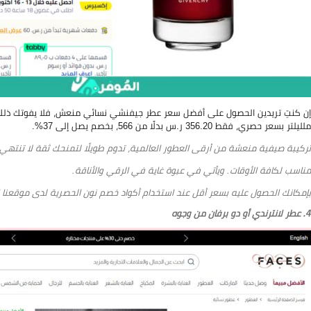
ملليلتر بسعر حصري، فقط 356.20 ر.س بدلًا من 566، بخصم يصل إلى 37%.
تركيبة صيفية منعشة من أرقى العطور العالمية، تدوم طويلًا لتمنحك ثقة لا تنتهي.
مناسب لكافة الأوقات. ويأتي في عبوة غاية في الرقي والأناقة.
بإمكانك الحصول عليه بسعر أقل عند استخدام أكواد خصم نون الحصرية لدى موقعنا ا
4.
عطر لانترندي أو دو برفان من وجوه