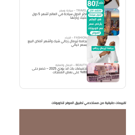
TRAVEL – سياحة وسفر
اكثر الدول سياحة في العالم أشهر 5 دول
عليك زيارتها
FASHION – الازياء
بجامة ثيرمال رجالي شيك وأشهر أماكن البيع
بسعر خيالي
BEAUTY – الجمال والعناية
تخفيضات باث اند بودي 2025 – خصم حتى
80% على بعض المنتجات
تقييمات حقيقية من مستخدمي تطبيق الموفر للكوبونات