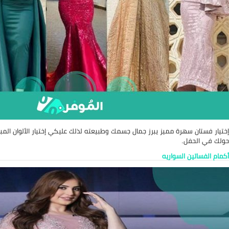
إختيار فستان سهرة مميز يبرز جمال جسمك وطبيعته لذلك عليكي إختيار الألوان ال
حولك في الحفل.
أكمام الفساتين السواريه