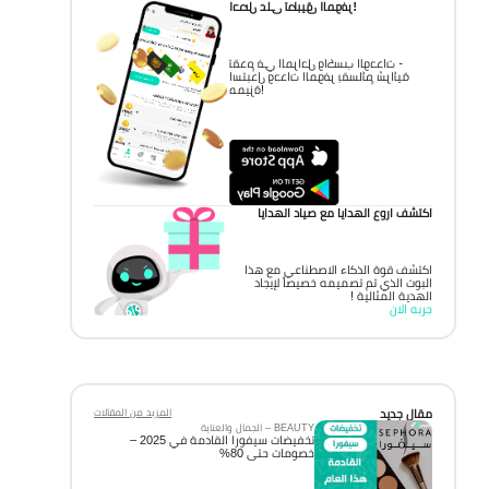
احصل على تطبيق الموفر!
تقدم في المراحل واكسب الوحدات -
استبدل وحدات الموفر بقسائم شرائية
مميزة!
اكتشف اروع الهدايا مع صياد الهدايا
اكتشف قوة الذكاء الاصطناعي مع هذا
البوت الذي تم تصميمه خصيصاً لإيجاد
الهدية المثالية !
جربه الان
مقال جديد
المزيد من المقالات
BEAUTY – الجمال والعناية
تخفيضات سيفورا القادمة في 2025 –
خصومات حتى 80%