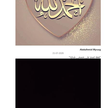
Abdulhmid Mysag
21-07-2026
"فعلا إسم على مسمى شكرا"