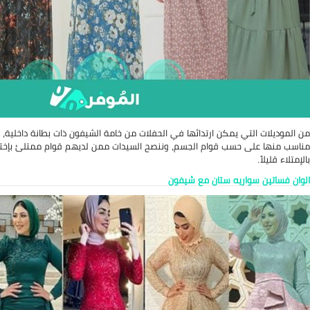
من الموديلات التي يمكن ارتدائها في الحفلات من خامة الشيفون ذات بطانة داخلية، ت
مناسب منها على حسب قوام الجسم، وننصح السيدات ممن لديهم قوام ممتلئ بإختيار 
بالإمتلاء قليلاً.
الوان فساتين سواريه ستان مع شيفون