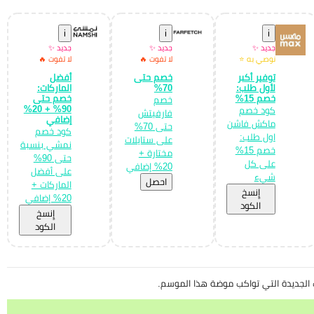
i
i
i
جديد ✨
جديد ✨
جديد ✨
نوصي به ⭐
لا تفوت 🔥
لا تفوت 🔥
توفير أكبر
خصم حتى
أفضل
لأول طلب:
70%
الماركات:
خصم 15%
خصم حتى
خصم
90% + 20%
كود خصم
فارفيتش
إضافي
ماكش فاشن
حتى 70%
كود خصم
اول طلب:
على ستايلات
نمشي بنسبة
خصم 15%
مختارة +
حتى 90%
على كل
20% إضافي
على أفضل
شيء
احصل
الماركات +
إِنسخ
20% إضافي
الكود
إِنسخ
الكود
 الجديدة التي تواكب موضة هذا الموسم.