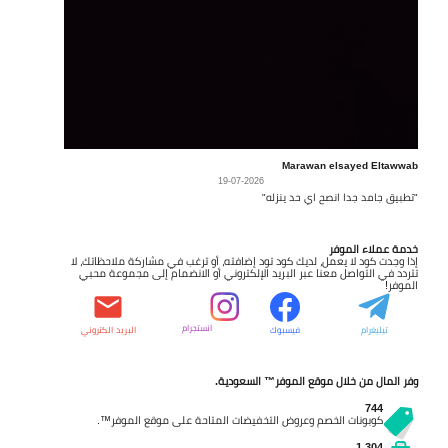
Marawan elsayed Eltawwab
19-07-2026
"تطبيق جامد جدا انصح اي حد ينزله"
خدمة عملاء الموفر
إذا وجدت كود لا يعمل، لديك كود تود إضافته، أو ترغب في مشاركة ملاحظاتك، لا
تتردد في التواصل معنا عبر البريد الإلكتروني أو الانضمام إلى مجموعة محبي
الموفر!
انستجرام
تيليغرام
فيسبوك
البريد الكتروني
وفر المال من خلال موقع الموفر™ السعودية.
744
كوبونات الخصم وعروض التخفيضات المتاحة على موقع الموفر™.
1,304