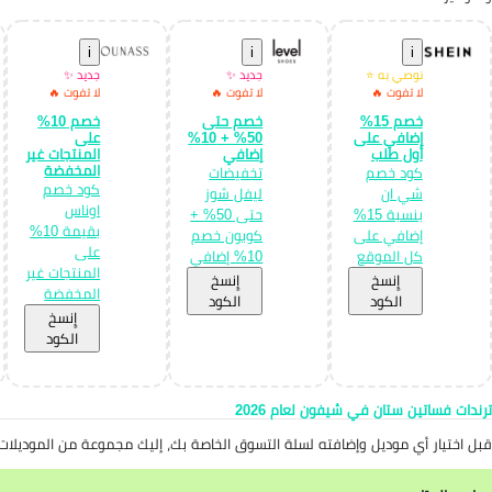
i
i
i
نوصي به ⭐
جديد ✨
جديد ✨
لا تفوت 🔥
لا تفوت 🔥
لا تفوت 🔥
خصم 15%
خصم حتى
خصم 10%
إضافي على
50% + 10%
على
أول طلب
إضافي
المنتجات غير
المخفضة
كود خصم
تخفيضات
كود خصم
شي ان
ليفل شوز
اوناس
بنسبة 15%
حتى 50% +
بقيمة 10%
إضافي على
كوبون خصم
على
كل الموقع
10% إضافي
المنتجات غير
إِنسخ
إِنسخ
المخفضة
الكود
الكود
إِنسخ
الكود
ترندات فساتين ستان في شيفون لعام 2026
قبل اختيار أي موديل وإضافته لسلة التسوق الخاصة بك، إليك مجموعة من الموديلات