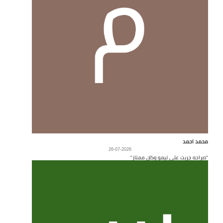
محمد احمد
26-07-2026
"صراحه جربت على تيمو وكان ممتاز"