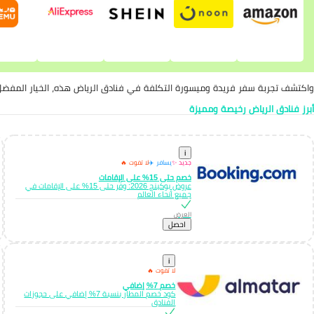
واكتشف تجربة سفر فريدة وميسورة التكلفة في فنادق الرياض هذه، الخيار المفضل 
أبرز فنادق الرياض رخيصة ومميزة
i
جديد ✨
يسافر ✈️
لا تفوت 🔥
خصم حتى 15% على الإقامات
عروض بوكينج 2026: وفّر حتى 15% على الإقامات في
جميع أنحاء العالم
العرض
احصل
i
لا تفوت 🔥
خصم 7% إضافي
كود خصم المطار بنسبة 7% إضافي على حجوزات
الفنادق