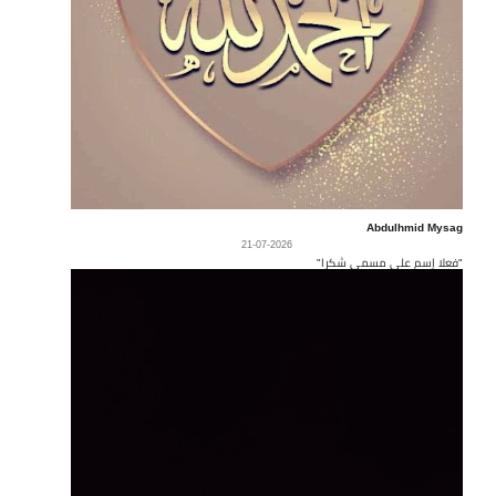
Abdulhmid Mysag
21-07-2026
"فعلا إسم على مسمى شكرا"