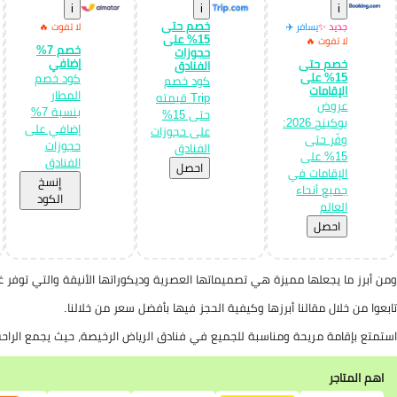
i
i
i
خصم حتى
جديد ✨
يسافر ✈️
لا تفوت 🔥
15% على
لا تفوت 🔥
خصم 7%
حجوزات
إضافي
خصم حتى
الفنادق
15% على
كود خصم
كود خصم
الإقامات
المطار
Trip قيمته
عروض
بنسبة 7%
حتى 15%
بوكينج 2026:
إضافي على
على حجوزات
وفّر حتى
حجوزات
الفنادق
15% على
الفنادق
احصل
الإقامات في
إِنسخ
جميع أنحاء
الكود
العالم
احصل
ومن أبرز ما يجعلها مميزة هي تصميماتها العصرية وديكوراتها الأنيقة والتي توفر 
تابعوا من خلال مقالنا أبرزها وكيفية الحجز فيها بأفضل سعر من خلالنا.
استمتع بإقامة مريحة ومناسبة للجميع في فنادق الرياض الرخيصة، حيث يجمع الراح
اهم المتاجر