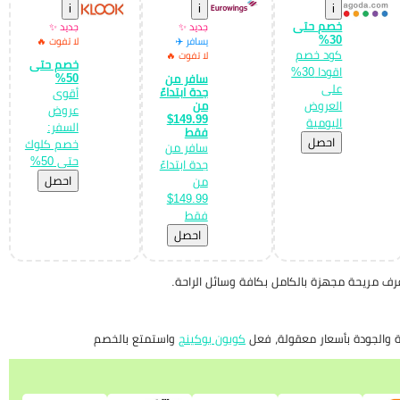
i
i
i
خصم حتى
جديد ✨
جديد ✨
30%
يسافر ✈️
لا تفوت 🔥
كود خصم
لا تفوت 🔥
خصم حتى
اقودا 30%
50%
سافر من
على
جدة ابتداءً
أقوى
من
العروض
عروض
149.99$
اليومية
السفر:
فقط
احصل
خصم كلوك
سافر من
حتى 50%
جدة ابتداءً
احصل
من
149.99$
فقط
احصل
غرف مريحة مجهزة بالكامل بكافة وسائل الراحة.
ة والجودة بأسعار معقولة، فعل
كوبون بوكينج
واستمتع بالخصم