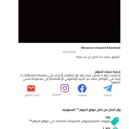
Marawan elsayed Eltawwab
19-07-2026
"تطبيق جامد جدا انصح اي حد ينزله"
خدمة عملاء الموفر
إذا وجدت كود لا يعمل، لديك كود تود إضافته، أو ترغب في مشاركة ملاحظاتك، لا
تتردد في التواصل معنا عبر البريد الإلكتروني أو الانضمام إلى مجموعة محبي
الموفر!
انستجرام
تيليغرام
فيسبوك
البريد الكتروني
وفر المال من خلال موقع الموفر™ السعودية.
744
كوبونات الخصم وعروض التخفيضات المتاحة على موقع الموفر™.
1,303