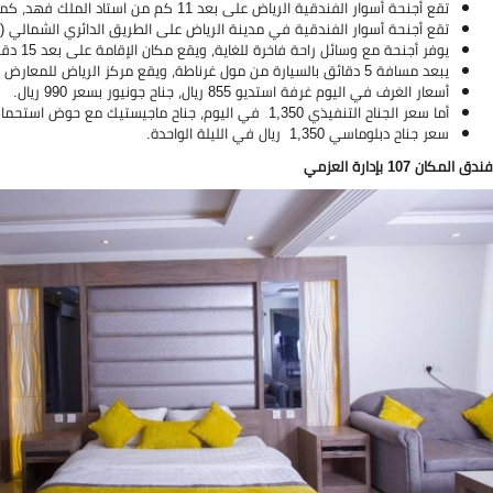
تقع أجنحة أسوار الفندقية الرياض على بعد 11 كم من استاد الملك فهد، كما يعتبر مطار الملك خالد المطار الأقرب.
تقع أجنحة أسوار الفندقية في مدينة الرياض على الطريق الدائري الشمالي (ا
يوفر أجنحة مع وسائل راحة فاخرة للغاية، ويقع مكان الإقامة على بعد 15 دقيقة بالسيارة من مطار الملك خالد الدولي.
يبعد مسافة 5 دقائق بالسيارة من مول غرناطة، ويقع مركز الرياض للمعارض على بعد 8 دقائق بالسيارة.
أسعار الغرف في اليوم غرفة استديو 855 ريال، جناح جونيور بسعر 990 ريال.
أما سعر الجناح التنفيذي 1,350 في اليوم، جناح ماجيستيك مع حوض استحمام ساخن 1,944 ريال.
سعر جناح دبلوماسي 1,350 ريال في الليلة الواحدة.
فندق المكان 107 بإدارة العزمي