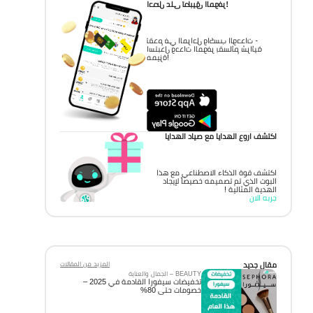
احصل على تطبيق الموفر!
تقدم في المراحل واكسب الوحدات -
استبدل وحدات الموفر بقسائم شرائية
مميزة!
اكتشف اروع الهدايا مع صياد الهدايا
اكتشف قوة الذكاء الاصطناعي مع هذا
البوت الذي تم تصميمه خصيصاً لإيجاد
الهدية المثالية !
جربه الان
مقال جديد
المزيد من المقالات
BEAUTY – الجمال والعناية
تخفيضات سيفورا القادمة في 2025 –
خصومات حتى 80%