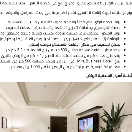
ميرا بيزنس هوتيل هو فندق عصري ومريح يقع في مدينة الرياض، يتميز بتصميمه ال
ويوفر للنزلاء تجربة إقامة لا تنسى، نقدم لكم فيما يلي وصف للمرافق والموقع الخ
يوفر خدمة الواي فاي مجاناً ومطعم وغرف خالية من مسببات الحساسية.
خدمة الكونسيرج ومنطقة لتخزين الأمتعة وخدمة صرف العملات للضيوف.
يوفر الفندق للضيوف غرف مكيفة مزودة بمكتب وغلاية وثلاجة وصندوق ودا
بالإضافة إلى حمام خاص مجهز ببيديت، كما تتميز بعض الغرف أيضاً بمطبخ م
يمكن للضيوف في مكان الإقامة الاستمتاع ببوفيه إفطار.
يبعد مكان الإقامة مسافة حوالي 800 متر من برج الفيصلية و 3.2 كم من بانوراما مول.
يقع على بعد 6 كم من مسجد الملك خالد الكبير و7.4 كم من الرياض جاليري مول.
يقع "Mira Business Hotel" في الرياض، وضمن مسافة 500 متر من الفيصلية مول.
سعر غرفة قياسية كينغ أو توأم في اليوم يبدأ من 1,093 ريال سعودي.
أجنحة أسوار الفندقية الرياض