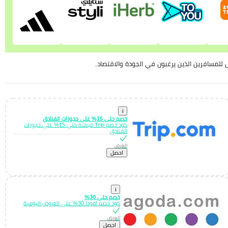
للمسافرين الذين يرغبون في الجودة والاقتصاد.
i
خصم حتى 15% على حجوزات الفنادق
كود خصم Trip قيمته حتى 15% على حجوزات
الفنادق
العرض
احصل
i
خصم حتى 30%
كود خصم اقودا 30% على العروض اليومية
العرض
احصل