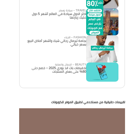
TRAVEL – سياحة وسفر
اكثر الدول سياحة في العالم أشهر 5 دول
عليك زيارتها
FASHION – الازياء
بجامة ثيرمال رجالي شيك وأشهر أماكن البيع
بسعر خيالي
BEAUTY – الجمال والعناية
تخفيضات باث اند بودي 2025 – خصم حتى
80% على بعض المنتجات
تقييمات حقيقية من مستخدمي تطبيق الموفر للكوبونات