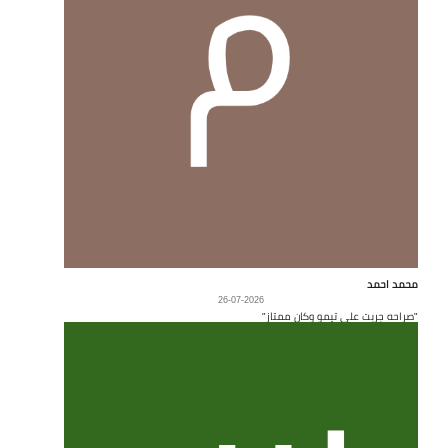
محمد احمد
26-07-2026
"صراحه جربت على تيمو وكان ممتاز"