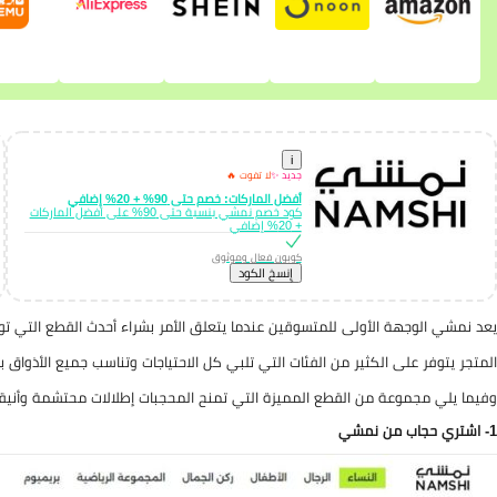
i
جديد ✨
لا تفوت 🔥
أفضل الماركات: خصم حتى 90% + 20% إضافي
كود خصم نمشي بنسبة حتى 90% على أفضل الماركات
+ 20% إضافي
كوبون فعال وموثوق
إِنسخ الكود
يعد نمشي الوجهة الأولى للمتسوقين عندما يتعلق الأمر بشراء أحدث القطع التي تواك
المتجر يتوفر على الكثير من الفئات التي تلبي كل الاحتياجات وتناسب جميع الأذواق ب
وفيما يلي مجموعة من القطع المميزة التي تمنح المحجبات إطلالات محتشمة وأني
1- اشتري حجاب من نمشي