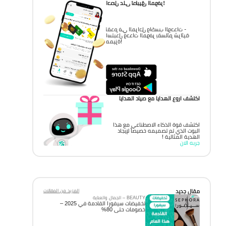
احصل على تطبيق الموفر!
تقدم في المراحل واكسب الوحدات -
استبدل وحدات الموفر بقسائم شرائية
مميزة!
اكتشف اروع الهدايا مع صياد الهدايا
اكتشف قوة الذكاء الاصطناعي مع هذا
البوت الذي تم تصميمه خصيصاً لإيجاد
الهدية المثالية !
جربه الان
مقال جديد
المزيد من المقالات
BEAUTY – الجمال والعناية
تخفيضات سيفورا القادمة في 2025 –
خصومات حتى 80%