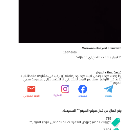
Marawan elsayed Eltawwab
19-07-2026
"تطبيق جامد جدا انصح اي حد ينزله"
خدمة عملاء الموفر
إذا وجدت كود لا يعمل، لديك كود تود إضافته، أو ترغب في مشاركة ملاحظاتك، لا
تتردد في التواصل معنا عبر البريد الإلكتروني أو الانضمام إلى مجموعة محبي
الموفر!
انستجرام
تيليغرام
فيسبوك
البريد الكتروني
وفر المال من خلال موقع الموفر™ السعودية.
728
كوبونات الخصم وعروض التخفيضات المتاحة على موقع الموفر™.
1,304