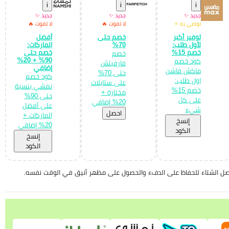
i
i
i
جديد ✨
جديد ✨
جديد ✨
نوصي به ⭐
لا تفوت 🔥
لا تفوت 🔥
توفير أكبر
خصم حتى
أفضل
لأول طلب:
70%
الماركات:
خصم 15%
خصم حتى
خصم
90% + 20%
كود خصم
فارفيتش
إضافي
ماكش فاشن
حتى 70%
كود خصم
اول طلب:
على ستايلات
نمشي بنسبة
خصم 15%
مختارة +
حتى 90%
على كل
20% إضافي
على أفضل
شيء
احصل
الماركات +
إِنسخ
20% إضافي
الكود
إِنسخ
الكود
 فصل الشتاء للحفاظ على الدفء والحصول على مظهر أنيق في الوقت نفسه.