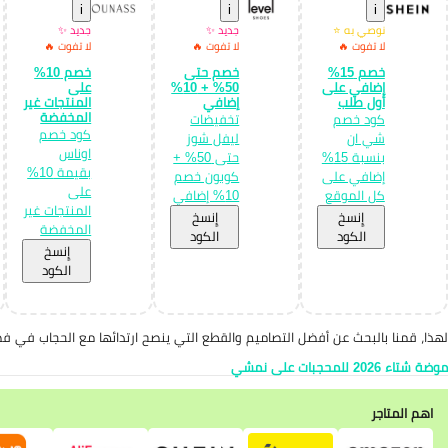
i
i
i
نوصي به ⭐
جديد ✨
جديد ✨
لا تفوت 🔥
لا تفوت 🔥
لا تفوت 🔥
خصم 15%
خصم حتى
خصم 10%
إضافي على
50% + 10%
على
أول طلب
إضافي
المنتجات غير
المخفضة
كود خصم
تخفيضات
كود خصم
شي ان
ليفل شوز
اوناس
بنسبة 15%
حتى 50% +
بقيمة 10%
إضافي على
كوبون خصم
على
كل الموقع
10% إضافي
المنتجات غير
إِنسخ
إِنسخ
المخفضة
الكود
الكود
إِنسخ
الكود
لهذا، قمنا بالبحث عن أفضل التصاميم والقطع التي ينصح ارتدائها مع الحجاب في
موضة شتاء 2026 للمحجبات على نمشي
اهم المتاجر