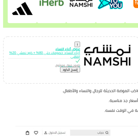
i
عروض أزياء النساء
أزياء النساء: خصومات حتى 80% + كود نمشي 20%
إضافي
كوبون فعال وموثوق
إِنسخ الكود
ب الموضة الحديثة للرجال والنساء والأطفال.
أسعار جد مناسبة.
قة في الوقت نفسه.