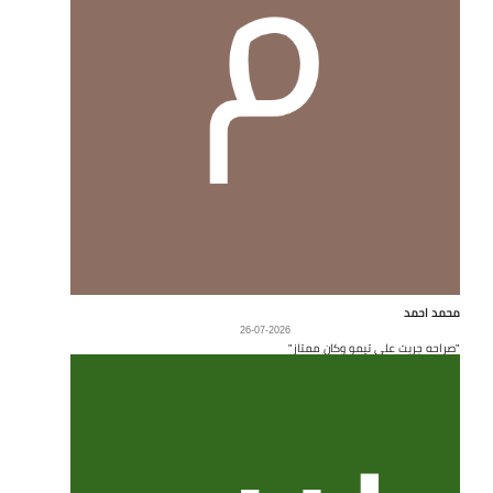
محمد احمد
26-07-2026
"صراحه جربت على تيمو وكان ممتاز"