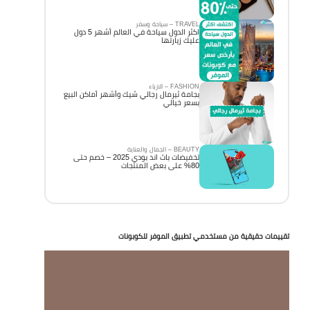
TRAVEL – سياحة وسفر
اكثر الدول سياحة في العالم أشهر 5 دول
عليك زيارتها
FASHION – الازياء
بجامة ثيرمال رجالي شيك وأشهر أماكن البيع
بسعر خيالي
BEAUTY – الجمال والعناية
تخفيضات باث اند بودي 2025 – خصم حتى
80% على بعض المنتجات
تقييمات حقيقية من مستخدمي تطبيق الموفر للكوبونات