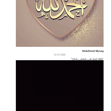
Abdulhmid Mysag
21-07-2026
"فعلا إسم على مسمى شكرا"