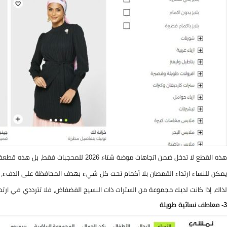
هذه القطع لا تدخل ضمن اتجاهات موضة شتاء 2026 للمحجبات فقط، بل هذه قطعة أساسية للارتداء طوال العام.
يمكن للنساء ارتداء القمصان بلا أكمام تحت كل شيء بهدف المحافظة على الدفء، ثم 
لذاك، إذا كانت لديك مجموعة من السترات ذات النسيج الفضفاض، فلا تترددي في ارتد
3- معاطف نسائية طويلة