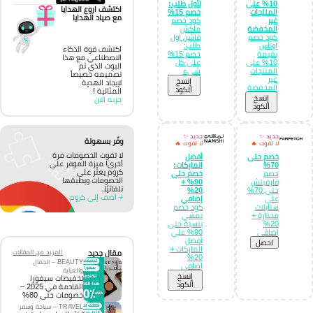
10% على
لأول طلب:
اكتشف اروع الهدايا
المنتجات
خصم 15%
مع صياد الهدايا
غير
كود خصم
المخفضة
ماكش
كود خصم
فاشن اول
اوناس
طلب:
اكتشف قوة الذكاء
بقيمة
خصم 15%
الاصطناعي مع هذا
10% على
على كل
البوت الذي تم
المنتجات
شيء
تصميمه خصيصاً
غير
إِنسخ
لإيجاد الهدية
المخفضة
الكود
المثالية !
إِنسخ
جربه الان
الكود
جديد ✨
جديد ✨
وفّر بسهولة
لا تفوت 🔥
لا تفوت 🔥
لا تفوت الخصومات مرة
خصم حتى
أفضل
أخرى! ميزة الموفر على
70%
الماركات:
كروم يعثر على
خصم
خصم حتى
الخصومات ويطبقها
فارفيتش
90% +
تلقائيًا.
حتى 70%
20%
+ أضف إلى كروم
على
إضافي
ستايلات
كود خصم
مختارة +
نمشي
20%
بنسبة حتى
إضافي
90% على
أفضل
احصل
الماركات +
مقال جديد
المزيد من المقالات
20%
BEAUTY – الجمال
إضافي
والعناية
إِنسخ
تخفيضات سيفورا
الكود
القادمة في 2025 –
خصومات حتى 80%
TRAVEL – سياحة وسفر