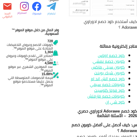
انستجرام
تيليغرام
فيسبوك
البريد
الكتروني
ف أستخدم كود خصم ادوراوي
Adora ؟
وفر المال من خلال موقع الموفر™
السعودية.
728
كوبونات الخصم وعروض التخفيضات
اجر إلكترونية مماثلة
المتاحة على موقع الموفر™.
1,304
كود خصم اوناس
المتاجر التي تقدم كوبونات وعروض
على موقع الموفر™.
كوبون خصم نمشي
4,588
كوبون سيتي ماكس
عدد الموفرين الشهري عبر موقع
الموفر™.
كوبون شيك بوينت
15.88%
قيمة الخصومات المتوسطة التي
كود خصم اتش اند ام
يحصل عليها مستخدمو موقع
كوبونات خصم سيفي
الموفر™.
كود فوغا كلوسيت
كوبونات خصم فارفتش
كود شي إن
ود خصم
Adorawe
ادوراوي حصري
20
– الأسئلة الشائعة
 كيف أحصل على أفضل كوبون خصم
Adora ؟
:
الموفر يمنحك أقوى كوبون خصم