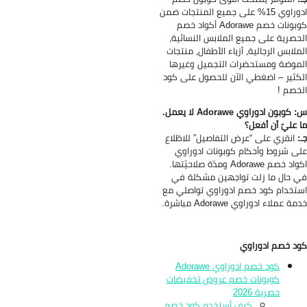
ادوراوي 15% على جميع المنتجات ضمن
كوبونات خصم Adorawe أكواد خصم
حصرية على جميع الملابس النسائية،
ملابس الرجالية، أزياء الأطفال، منتجات
موضة ومستحضرات التجميل وغيرها
كثير – اضغطي الآن للحصول على كود
خصم !
س: كوبون ادوراوي Adorawe لا يعمل.
 عليّ أن أفعل؟
:
انقري على “عرض التفاصيل” للاطّلاع
ى شروط وأحكام كوبونات ادوراوي
 خصم Adorawe ومدّة صلاحيّتها.
 حال ما زلت تواجهين مشكلة في
تخدام كود خصم ادوراوي تواصلي مع
ة عملاء ادوراوي Adorawe مباشرة.
د خصم ادوراوي
كود خصم ادوراوي Adorawe
كوبونات خصم عروض تخفيضات
حصرية 2026
كيف أستخدم كود خصم