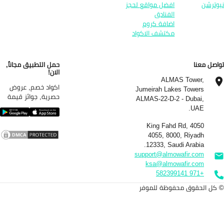
وترشن
افضل مواقع لحجز
الفنادق
اضافة كروم
مكتشف الاكواد
اصل معنا
حمل التطبيق مجاناً,
الان!
ALMAS Tower,
اكواد خصم, عروض
Jumeirah Lakes Towers
حصرية, جوائز قيمة
ALMAS-22-D-2 - Dubai,
UAE.
4050 King Fahd Rd,
4055, 8000, Riyadh
12333, Saudi Arabia.
support@almowafir.com
ksa@almowafir.com
+971 582399141
كل الحقوق محفوظة للموفر