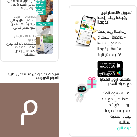
اكثر الدول سياحة في
العالم أشهر 5 دول
عليك زيارتها
تسوق كالمحترفين
احصل على تطبيق
FASHION – الازياء
بجامة ثيرمال رجالي
الموفر!
شيك وأشهر أماكن
البيع بسعر خيالي
تقدم في المراحل
واكسب الوحدات -
BEAUTY – الجمال
والعناية
استبدل وحدات
تخفيضات باث اند بودي
2025 – خصم حتى
الموفر بقسائم
80% على بعض
شرائية مميزة!
المنتجات
تقييمات حقيقية من مستخدمي تطبيق
الموفر للكوبونات
اكتشف اروع الهدايا
مع صياد الهدايا
اكتشف قوة الذكاء
الاصطناعي مع هذا
البوت الذي تم
تصميمه خصيصاً
لإيجاد الهدية
المثالية !
جربه الان