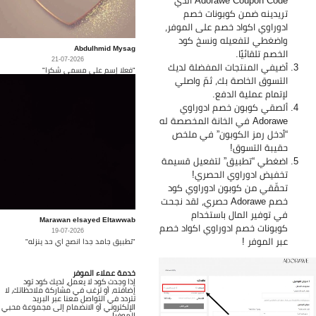
Adorawe Coupon Code الذي
تريدينه ضمن كوبونات خصم
ادوراوي اكواد خصم على الموفر،
واضغطي لتفعيله ونسخ كود
Abdulhmid Mysag
الخصم تلقائيًا.
21-07-2026
أضيفي المنتجات المفضلة لديك
"فعلا إسم على مسمى شكرا"
التسوق الخاصة بك، ثمّ واصلي
لإتمام عملية الدفع.
ألصقي كوبون خصم ادوراوي
Adorawe في الخانة المخصصة له
“أدخل رمز الكوبون” في ملخص
حقيبة التسوق!
اضغطي “تطبيق” لتفعيل قسيمة
تخفيض ادوراوي الحصري!
تحقّقي من كوبون ادوراوي كود
خصم Adorawe حصري، لقد نجحت
في توفير المال باستخدام
Marawan elsayed Eltawwab
كوبونات خصم ادوراوي اكواد خصم
19-07-2026
عبر الموفر !
"تطبيق جامد جدا انصح اي حد ينزله"
خدمة عملاء الموفر
إذا وجدت كود لا يعمل، لديك كود تود
إضافته، أو ترغب في مشاركة ملاحظاتك، لا
تتردد في التواصل معنا عبر البريد
الإلكتروني أو الانضمام إلى مجموعة محبي
الموفر!