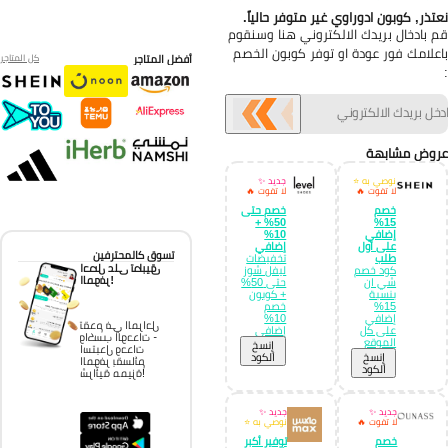
تذر, كوبون ادوراوي غير متوفر حالياً.
 بادخال بريدك الالكتروني هنا وسنقوم
علامك فور عودة او توفر كوبون الخصم
أفضل المتاجر
كل المتاجر
وض مشابهة
نوصي به ⭐
جديد ✨
لا تفوت 🔥
لا تفوت 🔥
خصم
خصم حتى
50% +
15%
إضافي
10%
على أول
إضافي
تسوق كالمحترفين
طلب
تخفيضات
احصل على تطبيق
كود خصم
ليفل شوز
الموفر!
شي ان
حتى 50%
بنسبة
+ كوبون
15%
خصم
إضافي
10%
تقدم في المراحل
على كل
إضافي
واكسب الوحدات -
الموقع
إِنسخ
استبدل وحدات
إِنسخ
الكود
الموفر بقسائم
الكود
شرائية مميزة!
جديد ✨
جديد ✨
لا تفوت 🔥
نوصي به ⭐
خصم
توفير أكبر