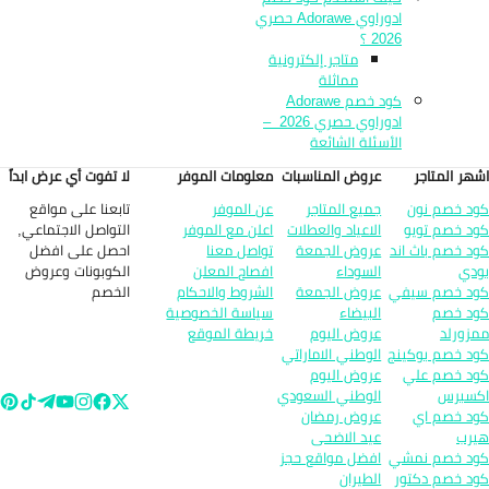
ادوراوي Adorawe حصري
2026 ؟
متاجر إلكترونية
مماثلة
كود خصم Adorawe
ادوراوي حصري 2026 –
الأسئلة الشائعة
هر المتاجر
عروض المناسبات
معلومات الموفر
لا تفوت أي عرض ابداً
تابعنا على مواقع
د خصم نون
جميع المتاجر
عن الموفر
التواصل الاجتماعي,
د خصم تويو
الاعياد والعطلات
اعلن مع الموفر
احصل على افضل
د خصم باث اند
عروض الجمعة
تواصل معنا
الكوبونات وعروض
دي
السوداء
افصاح المعلن
الخصم
د خصم سيفي
عروض الجمعة
الشروط والاحكام
د خصم
البيضاء
سياسة الخصوصية
زورلد
عروض اليوم
خريطة الموقع
د خصم بوكينج
الوطني الاماراتي
د خصم علي
عروض اليوم
سبرس
الوطني السعودي
د خصم اي
عروض رمضان
رب
عيد الاضحى
د خصم نمشي
افضل مواقع حجز
د خصم دكتور
الطيران