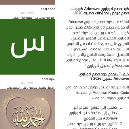
كود خصم ادوراوي Adorawe كوبونات
محمد احمد
م عروض تخفيضات حصرية
2026
26-07-2026
"صراحه جربت على تيمو وكان ممتاز"
استخدمي كود خصم ادوراوي Adorawe
أو كوبون خصم ادوراوي 2026 ضمن أحدث
بونات خصم ادوراوي أو اكواد خصم
وراوي الحصرية عبر الموفر للتطبيق
فوري على جميع المنتجات من الملابس
نسائية، منتجات الموضة ، مستحضرات
تجميل ، مستلزمات الطفل والام ، أدوات
زلية وغيرها الكثير على موقع ادوراوي
Adoأو تطبيق أدوراوي !
ف أستخدم كود خصم ادوراوي
Adora
حصري
2026
؟
ساره احمد
25-07-2026
يك طريقة تطبيق كوبون خصم ادوراوي
"افضل تطبيق للحصول على التخفيضات"
Adorawe Promo Code أو قسيمة
وراوي خطوة بخطوة –
اذهبي إلى موقع الموفر ثم
ادخلي إلى صفحة متجر ادوراوي
Adorawe في الموقع.
اختاري كوبون ادوراوي كود خصم