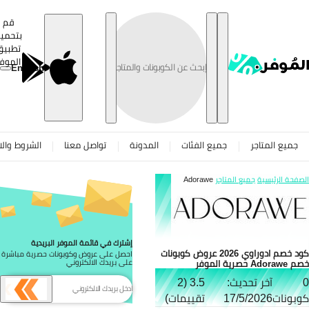
تخطى
قم
بتحميل
تطبيق
الموفر
English
جميع المتاجر
جميع الفئات
المدونة
تواصل معنا
الشروط والاح
صفحة الرئيسية
جميع المتاجر
Adorawe
إشترك في قائمة الموفر البريدية
كود خصم ادوراوي 2026 عروض كوبونات
احصل على عروض وكوبونات حصرية مباشرة
Ador حصرية الموفر
على بريدك الالكتروني
آخر تحديث:
3.5 (2
بونات
17/5/2026
تقييمات)