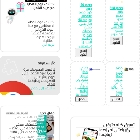
⭐
اكتشف اروع الهدايا
خصم 40
خصم 8%
مع صياد الهدايا
ر.س
كود
كود خصم
خصم
Justlife
ايجو
بقيمة 40
اكتشف قوة الذكاء
بقيمة
ريال على
الاصطناعي مع هذا
8% على
جميع
البوت الذي تم
جميع
خدمات
تصميمه خصيصاً
المشاوير
تعقيم
لإيجاد الهدية
وتطهير
إِنسخ
المثالية !
المنازل
الكود
جربه الان
والمكاتب
إِنسخ
الكود
وفّر بسهولة
خصم
خصم
لا تفوت الخصومات مرة
حتى
95$
أخرى! ميزة الموفر على
20%
عروض
كروم يعثر على
عروض
كلاود ويز:
الخصومات ويطبقها
اي في
خصم
تلقائيًا.
جي: وفر
95$ على
+ أضف إلى كروم
حتى
الباقة
%20
الشهرية
احصل
احصل
مقال جديد
المزيد من المقالات
BEAUTY – الجمال
والعناية
تسوق كالمحترفين
تخفيضات سيفورا
القادمة في 2025 –
احصل على تطبيق
خصومات حتى 80%
الموفر!
TRAVEL – سياحة وسفر