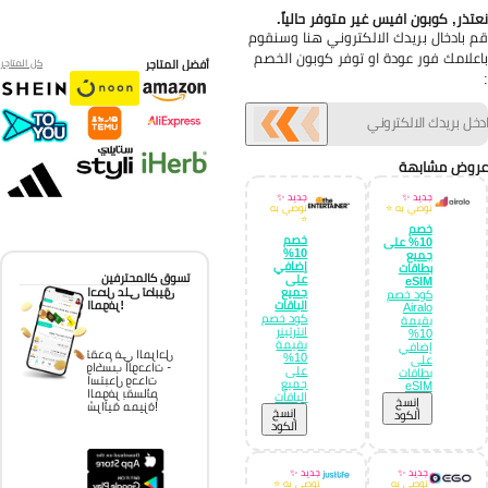
تذر, كوبون افيس غير متوفر حالياً.
 بادخال بريدك الالكتروني هنا وسنقوم
علامك فور عودة او توفر كوبون الخصم
أفضل المتاجر
كل المتاجر
وض مشابهة
جديد ✨
جديد ✨
نوصي به ⭐
نوصي به
⭐
خصم
خصم
10% على
10%
جميع
إضافي
بطاقات
تسوق كالمحترفين
على
eSIM
احصل على تطبيق
جميع
كود خصم
الموفر!
الباقات
Airalo
كود خصم
بقيمة
انترتينر
10%
بقيمة
إضافي
تقدم في المراحل
10%
على
واكسب الوحدات -
على
بطاقات
استبدل وحدات
جميع
eSIM
الموفر بقسائم
الباقات
إِنسخ
شرائية مميزة!
إِنسخ
الكود
الكود
جديد ✨
جديد ✨
نوصي به
نوصي به ⭐