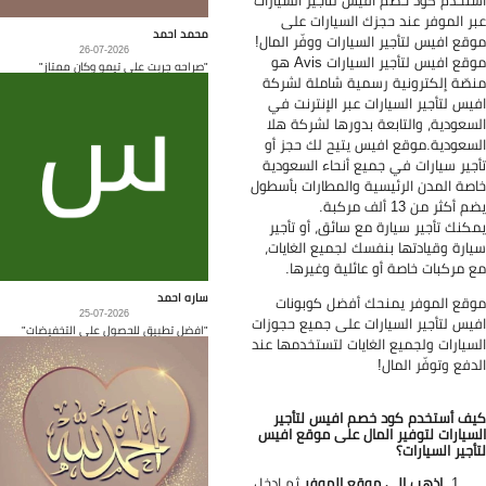
تخدم كود خصم افيس لتأجير السيارات
ر الموفر عند حجزك السيارات على
محمد احمد
قع افيس لتأجير السيارات ووفّر المال!
26-07-2026
موقع افيس لتأجير السيارات Avis هو
"صراحه جربت على تيمو وكان ممتاز"
صّة إلكترونية رسمية شاملة لشركة
يس لتأجير السيارات عبر الإنترنت في
سعودية، والتابعة بدورها لشركة هلا
سعودية.موقع افيس يتيح لك حجز أو
جير سيارات في جميع أنحاء السعودية
صة المدن الرئيسية والمطارات بأسطول
 أكثر من 13 ألف مركبة.
كنك تأجير سيارة مع سائق، أو تأجير
ارة وقيادتها بنفسك لجميع الغايات،
 مركبات خاصة أو عائلية وغيرها.
ساره احمد
قع الموفر يمنحك أفضل كوبونات
25-07-2026
يس لتأجير السيارات على جميع حجوزات
"افضل تطبيق للحصول على التخفيضات"
سيارات ولجميع الغايات لتستخدمها عند
دفع وتوفّر المال!
ف أستخدم كود خصم افيس لتأجير
سيارات لتوفير المال على موقع افيس
أجير السيارات؟
اذهب إلى موقع الموفر
ثم ادخل