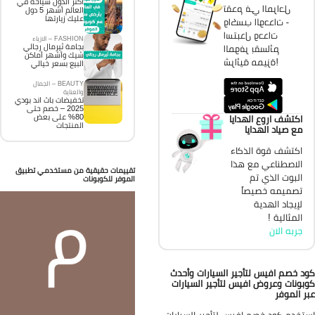
اكثر الدول سياحة في
تقدم في المراحل
العالم أشهر 5 دول
عليك زيارتها
واكسب الوحدات -
استبدل وحدات
FASHION – الازياء
بجامة ثيرمال رجالي
الموفر بقسائم
شيك وأشهر أماكن
شرائية مميزة!
البيع بسعر خيالي
BEAUTY – الجمال
والعناية
تخفيضات باث اند بودي
2025 – خصم حتى
80% على بعض
اكتشف اروع الهدايا
المنتجات
مع صياد الهدايا
اكتشف قوة الذكاء
الاصطناعي مع هذا
تقييمات حقيقية من مستخدمي تطبيق
البوت الذي تم
الموفر للكوبونات
تصميمه خصيصاً
لإيجاد الهدية
المثالية !
جربه الان
د خصم افيس لتأجير السيارات وأحدث
بونات وعروض افيس لتأجير السيارات
ر الموفر