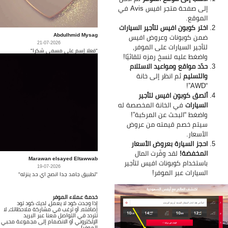
إلى صفحة متجر افيس Avis في
الموقع.
اختر كوبون افيس لتأجير السيارات
Abdulhmid Mysag
ضمن كوبونات وعروض افيس
21-07-2026
لتأجير السيارات على الموفر،
"فعلا إسم على مسمى شكرا"
واضغط عليه لنسخ رمزه تلقائيًا!
حدّد مواقع ومواعيد الاستلام
والتسليم
ثم انظر إلى خانة
“AWD”!
ألصق كوبون افيس لتأجير
السيارات
في الخانة المخصصة له
واضغط “البحث عن المركبة”!
سيتم خصم قيمته من عروض
الأسعار.
احجز السيارة بعروض الأسعار
المخفضة!
لقد وفّرت المال
Marawan elsayed Eltawwab
باستخدام كوبونات افيس لتأجير
19-07-2026
السيارات عبر الموفر!
"تطبيق جامد جدا انصح اي حد ينزله"
خدمة عملاء الموفر
إذا وجدت كود لا يعمل، لديك كود تود
إضافته، أو ترغب في مشاركة ملاحظاتك، لا
تتردد في التواصل معنا عبر البريد
الإلكتروني أو الانضمام إلى مجموعة محبي
الموفر!