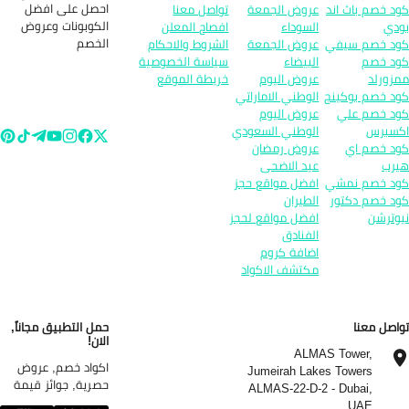
احصل على افضل
د خصم باث اند
عروض الجمعة
تواصل معنا
الكوبونات وعروض
دي
السوداء
افصاح المعلن
الخصم
د خصم سيفي
عروض الجمعة
الشروط والاحكام
د خصم
البيضاء
سياسة الخصوصية
زورلد
عروض اليوم
خريطة الموقع
د خصم بوكينج
الوطني الاماراتي
د خصم علي
عروض اليوم
سبرس
الوطني السعودي
د خصم اي
عروض رمضان
رب
عيد الاضحى
د خصم نمشي
افضل مواقع حجز
د خصم دكتور
الطيران
وترشن
افضل مواقع لحجز
الفنادق
اضافة كروم
مكتشف الاكواد
اصل معنا
حمل التطبيق مجاناً,
الان!
ALMAS Tower,
اكواد خصم, عروض
Jumeirah Lakes Towers
حصرية, جوائز قيمة
ALMAS-22-D-2 - Dubai,
UAE.