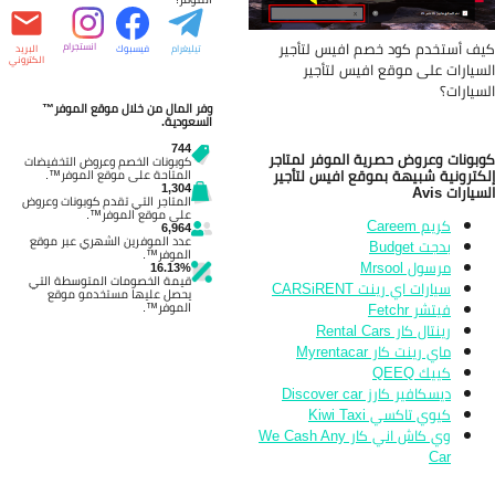
ف أستخدم كود خصم افيس لتأجير
انستجرام
تيليغرام
فيسبوك
البريد
الكتروني
سيارات على موقع افيس لتأجير
سيارات؟
وفر المال من خلال موقع الموفر™
السعودية.
744
بونات وعروض حصرية الموفر لمتاجر
كوبونات الخصم وعروض التخفيضات
كترونية شبيهة بموقع افيس لتأجير
المتاحة على موقع الموفر™.
1,304
يارات Avis
المتاجر التي تقدم كوبونات وعروض
على موقع الموفر™.
كريم Careem
6,964
عدد الموفرين الشهري عبر موقع
بدجت Budget
الموفر™.
مرسول Mrsool
16.13%
قيمة الخصومات المتوسطة التي
سيارات اي رينت CARSiRENT
يحصل عليها مستخدمو موقع
فيتشر Fetchr
الموفر™.
رينتال كار Rental Cars
ماي رينت كار Myrentacar
كييك QEEQ
ديسكافير كارز Discover car
كيوي تاكسي Kiwi Taxi
وي كاش اني كار We Cash Any
Car