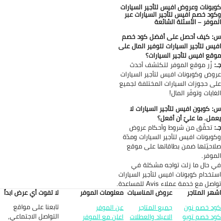
بونات وعروض افيس لتأجير السيارات
ود خصم افيس لتأجير السيارات عبر
موفر – الأسئلة الشائعة
 كيف أحصل على أفضل كود خصم
يس لتأجير السيارات لتوفير المال على
قع افيس لتأجير السيارات؟
:
زُر موقع الموفر لتكتشف أحدث
وض وكوبونات افيس لتأجير السيارات
ى حجوزات السيارات المختلفة لجميع
غايات وتوفّر المال!
 كوبون افيس لتأجير السيارات لا
مل. ما عليّ أن أفعل؟
:
تحقَّق من شروط وأحكام عروض
وبونات افيس لتأجير السيارات ومدّة
احيّتها ضمن بطاقاتها على موقع
موفر.
 حال ما زلت تواجه مشكلة في
تخدام كوبونات افيس لتأجير السيارات
صل مع خدمة عملاء Avis للمساعدة.
هر المتاجر
عروض المناسبات
معلومات الموفر
لا تفوت أي عرض ابداً
تابعنا على مواقع
د خصم نون
جميع المتاجر
عن الموفر
التواصل الاجتماعي,
د خصم تويو
الاعياد والعطلات
اعلن مع الموفر