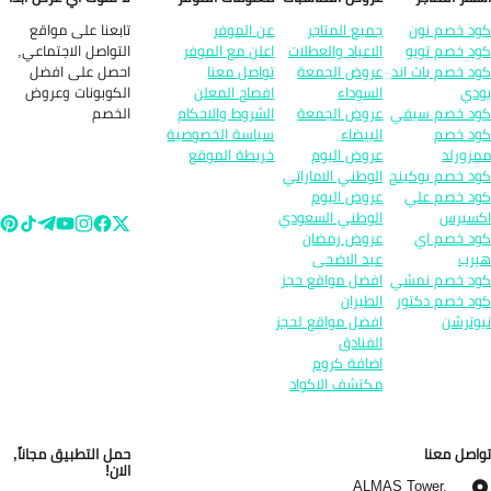
تابعنا على مواقع
د خصم نون
جميع المتاجر
عن الموفر
التواصل الاجتماعي,
د خصم تويو
الاعياد والعطلات
اعلن مع الموفر
احصل على افضل
د خصم باث اند
عروض الجمعة
تواصل معنا
الكوبونات وعروض
دي
السوداء
افصاح المعلن
الخصم
د خصم سيفي
عروض الجمعة
الشروط والاحكام
د خصم
البيضاء
سياسة الخصوصية
زورلد
عروض اليوم
خريطة الموقع
د خصم بوكينج
الوطني الاماراتي
د خصم علي
عروض اليوم
سبرس
الوطني السعودي
د خصم اي
عروض رمضان
رب
عيد الاضحى
د خصم نمشي
افضل مواقع حجز
د خصم دكتور
الطيران
وترشن
افضل مواقع لحجز
الفنادق
اضافة كروم
مكتشف الاكواد
اصل معنا
حمل التطبيق مجاناً,
الان!
ALMAS Tower,