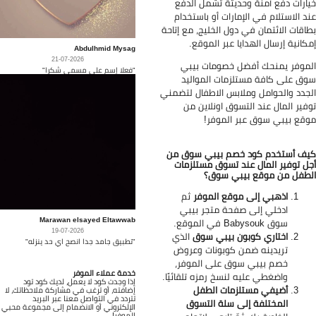
ارات دفع آمنة وحديثة تشمل الدفع
د الاستلام في الإمارات أو باستخدام
اقات الائتمان في دول الخليج، مع إتاحة
كانية إرسال الهدايا عبر الموقع.
Abdulhmid Mysag
21-07-2026
موفر يمنحك أفضل خصومات بيبي
"فعلا إسم على مسمى شكرا"
ق على كافة مستلزمات المواليد
جدد والحوامل وملابس الاطفال لتضمني
فير المال عند التسوق اونلاين من
قع بيبي سوق عبر الموفر!
ف أستخدم كود خصم بيبي سوق من
ل توفير المال عند تسوق مستلزمات
طفل من موقع بيبي سوق؟
اذهبي إلى موقع الموفر
ثم
ادخلي إلى صفحة متجر بيبي
Marawan elsayed Eltawwab
سوق
Babysouk في الموقع.
19-07-2026
اختاري كوبون بيبي سوق
الذي
"تطبيق جامد جدا انصح اي حد ينزله"
تريدينه ضمن كوبونات وعروض
خصم بيبي سوق على الموفر،
خدمة عملاء الموفر
واضغطي عليه لنسخ رمزه تلقائيًا.
إذا وجدت كود لا يعمل، لديك كود تود
أضيفي مستلزمات الطفل
إضافته، أو ترغب في مشاركة ملاحظاتك، لا
تتردد في التواصل معنا عبر البريد
المختلفة إلى سلة التسوق
الإلكتروني أو الانضمام إلى مجموعة محبي
الموفر!