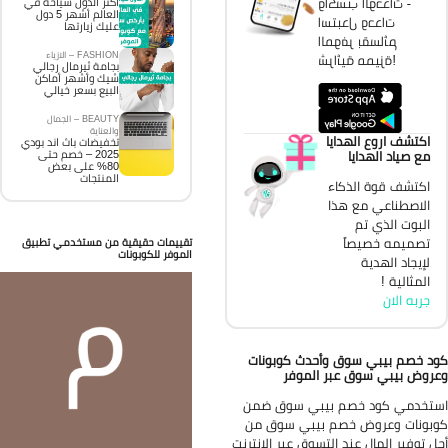
واكسب الوحدات -
اكثر الدول سياحة في
العالم أشهر 5 دول
استبدل وحدات
عليك زيارتها
الموفر بقسائم
FASHION – الازياء
شرائية مميزة!
بجامة ثيرمال رجالي
شيك وأشهر أماكن
البيع بسعر خيالي
BEAUTY – الجمال
والعناية
اكتشف اروع الهدايا
تخفيضات باث اند بودي
2025 – خصم حتى
مع صياد الهدايا
80% على بعض
المنتجات
اكتشف قوة الذكاء
الاصطناعي مع هذا
البوت الذي تم
تصميمه خصيصاً
تقييمات حقيقية من مستخدمي تطبيق
الموفر للكوبونات
لإيجاد الهدية
المثالية !
جربه الان
د خصم بيبي سوق وأحدث كوبونات
روض بيبي سوق عبر الموفر
تخدمي كود خصم بيبي سوق ضمن
بونات وعروض خصم بيبي سوق من
ل توفير المال عند التسوق عبر الإنترنت