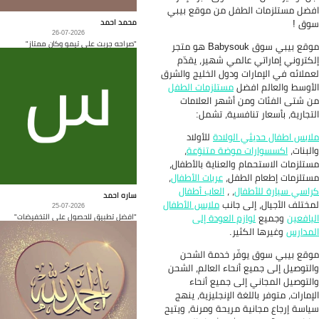
ضل مستلزمات الطفل من موقع بيبي
محمد احمد
ق !
26-07-2026
"صراحه جربت على تيمو وكان ممتاز"
موقع بيبي سوق Babysouk هو متجر
كتروني إماراتي عالمي شهير، يقدّم
ملائه في الإمارات ودول الخليج والشرق
أوسط والعالم افضل
مستلزمات الطفل
 شتى الفئات ومن أشهر العلامات
تجارية، بأسعار تنافسية، تشمل:
ابس اطفال حديثي الولادة
للأولاد
لبنات،
اكسسوارات موضة متنوّعة
،
تلزمات الاستحمام والعناية بالأطفال،
تلزمات إطعام الطفل،
عربات الأطفال
،
اسي سيارة للأطفال
، ،
العاب أطفال
ساره احمد
ختلف الأجيال، إلى جانب
ملابس الأطفال
25-07-2026
"افضل تطبيق للحصول على التخفيضات"
يافعين
وجميع
لوازم العودة إلى
مدارس
وغيرها الكثير.
قع بيبي سوق يوفّر خدمة الشحن
لتوصيل إلى جميع أنحاء العالم، الشحن
لتوصيل المجاني إلى جميع أنحاء
إمارات، متوفر باللغة الإنجليزية، ينهج
اسة إرجاع مجانية مريحة ومرنة، ويتيح