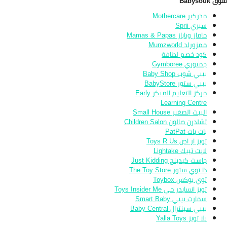
 Babysouk
مذركير Mothercare
سبري Sprii
ماماز وباباز Mamas & Papas
ممزورلد Mumzworld
كود خصم لطافة
جمبوري Gymboree
بيبي شوب Baby Shop
بيبي ستور BabyStore
مركز التعليم المبكر Early
Learning Centre
البيت الصغير Small House
تشلدرن صالون Children Salon
بات بات PatPat
تويز ار اص Toys R Us
لايت تييك Lightake
جاست كيدينج Just Kidding
ذا توي ستور The Toy Store
توي بوكس Toybox
تويز انسايدر مي Toys Insider Me
سمارت بيبي Smart Baby
بيبي سينترال Baby Central
يلا تويز Yalla Toys