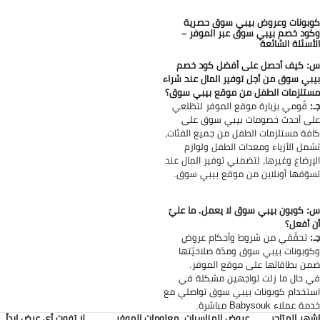
بونات وعروض بيبي سوق حصرية
ود خصم بيبي سوق عبر الموفر –
أسئلة الشائعة
 كيف أحصل على أفضل كود خصم
بي سوق من أجل توفير المال عند شراء
تلزمات الطفل من موقع بيبي سوق؟
:
قُومي بزيارة موقع الموفر لتطّلعي
ى أحدث خصومات بيبي سوق على
فة مستلزمات الطفل من جميع الفئات،
مل الأزياء ومعدات الطفل ولوازم
إرضاع وغيرها، لتضمني توفير المال عند
وّقها أونلاين من موقع بيبي سوق.
 كوبون بيبي سوق لا يعمل. ما عليّ
 أفعل؟
:
تحقّقي من شروط وأحكام عروض
وبونات بيبي سوق ومدّة صلاحيّتها
ن بطاقاتها على موقع الموفر.
 حال ما زلت تواجهين مشكلة في
تخدام كوبونات بيبي سوق تواصلي مع
 عملاء Babysouk مباشرة.
هر المتاجر
عروض المناسبات
معلومات الموفر
لا تفوت أي عرض ابداً