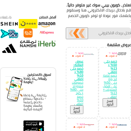
تذر, كوبون بيبي سوك غير متوفر حالياً.
 بادخال بريدك الالكتروني هنا وسنقوم
علامك فور عودة او توفر كوبون الخصم
أفضل المتاجر
كل المتاجر
وض مشابهة
جديد ✨
جديد ✨
لا تفوت 🔥
لا تفوت 🔥
خصم حتى
عروض
50% +
العائلة:
13%
خصم حتى
إضافي
80% +
تسوق كالمحترفين
خصم ماماز
10%
احصل على تطبيق
اند باباز
إضافي
الموفر!
حتى 50%
خصومات
على افضل
ممزورلد
المنتجات +
حتى 80%
13%
+ كود
تقدم في المراحل
إضافي
خصم
واكسب الوحدات -
10%
إِنسخ
استبدل وحدات
إضافي
الكود
الموفر بقسائم
إِنسخ
شرائية مميزة!
الكود
جديد ✨
جديد ✨
لا تفوت 🔥
لا تفوت 🔥