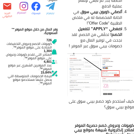
الخاصة بك، ثمّ تابعي لإتمام
عملية الدفع.
ألصقي كوبون بيبي سوق
في
انستجرام
تيليغرام
فيسبوك
البريد
الكتروني
الخانة المخصصة له في ملخص
الطلبية “Offer Code”!
اضغطي “APPLY” لتفعيل
وفر المال من خلال موقع الموفر™
السعودية.
الخصم!
تحقّقي من الخصم، لقد
نجحت في توفير المال مع
726
كوبونات الخصم وعروض التخفيضات
خصومات بيبي سوق عبر الموفر
!
المتاحة على موقع الموفر™.
1,304
المتاجر التي تقدم كوبونات وعروض
على موقع الموفر™.
4,401
عدد الموفرين الشهري عبر موقع
الموفر™.
15.84%
قيمة الخصومات المتوسطة التي
يحصل عليها مستخدمو موقع
الموفر™.
ف أستخدم كود خصم بيبي سوق على
قع بيبي سوق؟
بونات وعروض خصم حصرية الموفر
تاجر إلكترونية شبيهة بموقع بيبي