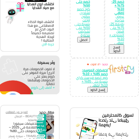
خصم 25-
خصم حتى
اكتشف اروع الهدايا
50%
75% +
مع صياد الهدايا
10%
كود خصم
إضافي
تشلدرن
عروض
صالون
مذركير
اوتلت
اكتشف قوة الذكاء
بقيمة 25-
بنسبة حتى
الاصطناعي مع هذا
75% على
50% على
البوت الذي تم
افضل
تشكيلات
تصميمه خصيصاً
المنتجات +
مختارة
لإيجاد الهدية
10%
احصل
المثالية !
إضافي
جربه الان
إِنسخ
الكود
وفّر بسهولة
جديد ✨
لا تفوت 🔥
لا تفوت الخصومات مرة
تخفيضات الموسم:
أخرى! ميزة الموفر على
خصم 85% + 10%
كروم يعثر على
كود خصم فيرست كراي
الخصومات ويطبقها
بنسبة حتى 85% +
تلقائيًا.
10% إضافي
+ أضف إلى كروم
إِنسخ الكود
مقال جديد
المزيد من المقالات
تسوق كالمحترفين
BEAUTY – الجمال
احصل على تطبيق
والعناية
تخفيضات سيفورا
الموفر!
القادمة في 2025 –
خصومات حتى 80%
تقدم في المراحل
TRAVEL – سياحة وسفر