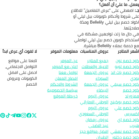
مل. ما عليّ أن أفعل؟
:
اضغطي على “عرض التفاصيل” للاطّلاع
ى شروط وأحكام كوبونات بيل ليلي أو
اكواد خصم بيل ليلي Bellelily ومدّة
احيّتها.
 حال ما زلت تواجهين مشكلة في
تخدام كوبون خصم بيل ليلي تواصلي
خدمة عملاء Bellelily مباشرة.
هر المتاجر
عروض المناسبات
معلومات الموفر
لا تفوت أي عرض ابداً
تابعنا على مواقع
د خصم نون
جميع المتاجر
عن الموفر
التواصل الاجتماعي,
د خصم تويو
الاعياد والعطلات
اعلن مع الموفر
احصل على افضل
د خصم باث اند
عروض الجمعة
تواصل معنا
الكوبونات وعروض
دي
السوداء
افصاح المعلن
الخصم
د خصم سيفي
عروض الجمعة
الشروط والاحكام
د خصم
البيضاء
سياسة الخصوصية
زورلد
عروض اليوم
خريطة الموقع
د خصم بوكينج
الوطني الاماراتي
د خصم علي
عروض اليوم
سبرس
الوطني السعودي
د خصم اي
عروض رمضان
رب
عيد الاضحى
د خصم نمشي
افضل مواقع حجز
د خصم دكتور
الطيران