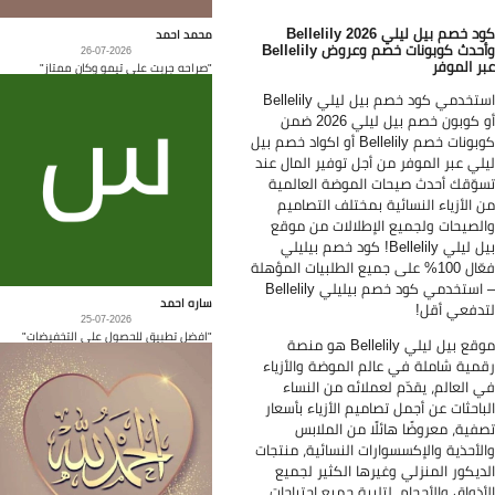
د خصم بيل ليلي
2026
Bellelily
محمد احمد
حدث كوبونات خصم وعروض
Bellelily
26-07-2026
ر الموفر
"صراحه جربت على تيمو وكان ممتاز"
استخدمي كود خصم بيل ليلي Bellelily
أو كوبون خصم بيل ليلي 2026 ضمن
كوبونات خصم Bellelily أو اكواد خصم بيل
لي عبر الموفر من أجل توفير المال عند
وّقك أحدث صيحات الموضة العالمية
 الأزياء النسائية بمختلف التصاميم
لصيحات ولجميع الإطلالات من موقع
بيل ليلي Bellelily! كود خصم بيليلي
فعّال 100% على جميع الطلبيات المؤهلة
– استخدمي كود خصم بيليلي Bellelily
ساره احمد
دفعي أقل!
25-07-2026
"افضل تطبيق للحصول على التخفيضات"
موقع بيل ليلي Bellelily هو منصة
مية شاملة في عالم الموضة والأزياء
 العالم، يقدّم لعملائه من النساء
باحثات عن أجمل تصاميم الأزياء بأسعار
فية، معروضًا هائلًا من الملابس
لأحذية والإكسسوارات النسائية، منتجات
ديكور المنزلي وغيرها الكثير لجميع
أذواق والأحجام، لتلبية جميع احتياجات