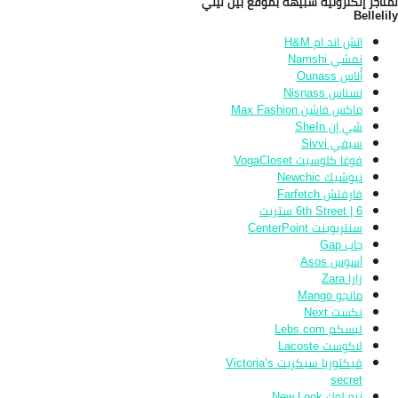
تاجر إلكترونية شبيهة بموقع بيل ليلي
Belleli
اتش اند ام H&M
نمشي Namshi
أُناس Ounass
نسناس Nisnass
ماكس فاشن Max Fashion
شي إن SheIn
سيفي Sivvi
فوغا كلوسيت VogaCloset
نيوشيك Newchic
فارفتش Farfetch
6th Street | 6 ستريت
سنتربوينت CenterPoint
جاب Gap
أسوس Asos
زارا Zara
مانجو Mango
نكست Next
لبسكم Lebs.com
لاكوست Lacoste
فيكتوريا سيكريت Victoria’s
secret
نيو لوك New Look