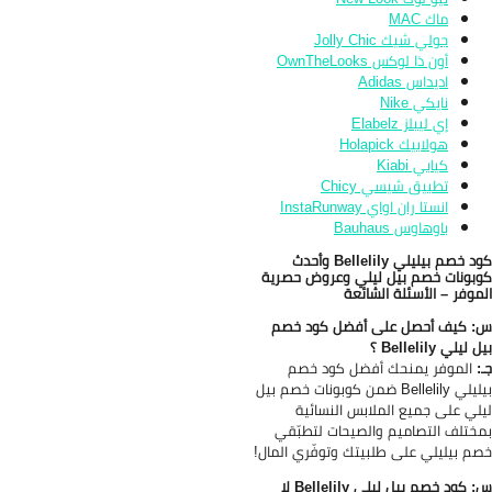
ماك MAC
جولي شيك Jolly Chic
أون ذا لوكس OwnTheLooks
اديداس Adidas
نايكي Nike
إي ليبلز Elabelz
هولابيك Holapick
كيابي Kiabi
تطبيق شيسي Chicy
انستا ران اواي InstaRunway
باوهاوس Bauhaus
د خصم بيليلي
Bellelily
وأحدث
بونات خصم بيل ليلي وعروض حصرية
موفر – الأسئلة الشائعة
 كيف أحصل على أفضل كود خصم
ليلي Bellelily ؟
:
الموفر يمنحك أفضل كود خصم
بيليلي Bellelily ضمن كوبونات خصم بيل
لي على جميع الملابس النسائية
ختلف التصاميم والصيحات لتطبّقي
م بيليلي على طلبيتك وتوفّري المال!
س: كود خصم بيل ليلي Bellelily لا