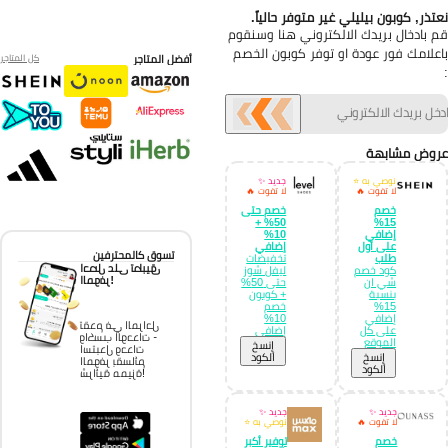
تذر, كوبون بيليلي غير متوفر حالياً.
 بادخال بريدك الالكتروني هنا وسنقوم
علامك فور عودة او توفر كوبون الخصم
أفضل المتاجر
كل المتاجر
وض مشابهة
نوصي به ⭐
جديد ✨
لا تفوت 🔥
لا تفوت 🔥
خصم
خصم حتى
50% +
15%
إضافي
10%
على أول
إضافي
تسوق كالمحترفين
طلب
تخفيضات
احصل على تطبيق
كود خصم
ليفل شوز
الموفر!
شي ان
حتى 50%
بنسبة
+ كوبون
15%
خصم
إضافي
10%
تقدم في المراحل
على كل
إضافي
واكسب الوحدات -
الموقع
إِنسخ
استبدل وحدات
إِنسخ
الكود
الموفر بقسائم
الكود
شرائية مميزة!
جديد ✨
جديد ✨
لا تفوت 🔥
نوصي به ⭐
خصم
توفير أكبر