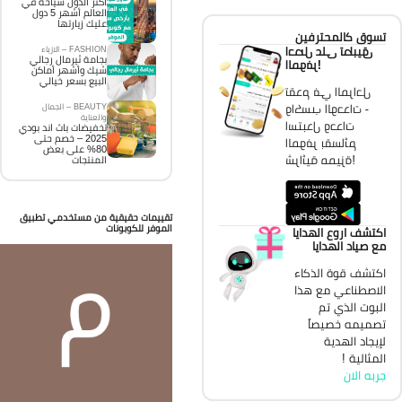
اكثر الدول سياحة في
العالم أشهر 5 دول
عليك زيارتها
تسوق كالمحترفين
احصل على تطبيق
FASHION – الازياء
بجامة ثيرمال رجالي
الموفر!
شيك وأشهر أماكن
البيع بسعر خيالي
تقدم في المراحل
واكسب الوحدات -
BEAUTY – الجمال
والعناية
استبدل وحدات
تخفيضات باث اند بودي
2025 – خصم حتى
الموفر بقسائم
80% على بعض
شرائية مميزة!
المنتجات
تقييمات حقيقية من مستخدمي تطبيق
الموفر للكوبونات
اكتشف اروع الهدايا
مع صياد الهدايا
اكتشف قوة الذكاء
الاصطناعي مع هذا
البوت الذي تم
تصميمه خصيصاً
لإيجاد الهدية
المثالية !
جربه الان