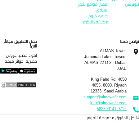
وترشن
افضل مواقع لحجز
الفنادق
اضافة كروم
مكتشف الاكواد
اصل معنا
حمل التطبيق مجاناً,
الان!
ALMAS Tower,
اكواد خصم, عروض
Jumeirah Lakes Towers
حصرية, جوائز قيمة
ALMAS-22-D-2 - Dubai,
UAE.
4050 King Fahd Rd,
4055, 8000, Riyadh
12333, Saudi Arabia.
support@almowafir.com
ksa@almowafir.com
+971 582399141
كل الحقوق محفوظة للموفر