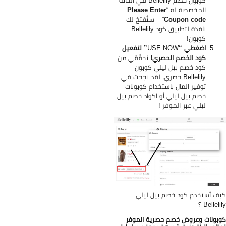
كوبون خصم Bellelily في الخانة
المخصصة له “
Please Enter
Coupon code
” – ستُفتخ لك
نافذة لتطبيق كود Bellelily
كوبون!
اضغطي “
USE NOW
” لتفعيل
كود الخصم الحصري!
تحقّقي من
كود خصم بيل ليلي كوبون
Bellelily حصري، لقد نجحت في
توفير المال باستخدام كوبونات
خصم بيل ليلي أو اكواد خصم بيل
ليلي عبر الموفر
!
ف أستخدم كود خصم بيل ليلي
Belleli ؟
بونات وعروض خصم حصرية الموفر