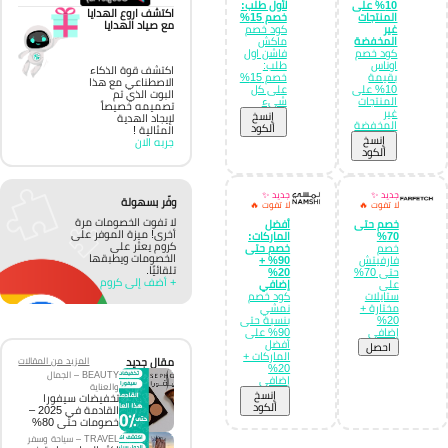
10% على
لأول طلب:
اكتشف اروع الهدايا
المنتجات
خصم 15%
مع صياد الهدايا
غير
كود خصم
المخفضة
ماكش
كود خصم
فاشن اول
اوناس
طلب:
اكتشف قوة الذكاء
بقيمة
خصم 15%
الاصطناعي مع هذا
10% على
على كل
البوت الذي تم
المنتجات
شيء
تصميمه خصيصاً
غير
إِنسخ
لإيجاد الهدية
المخفضة
الكود
المثالية !
إِنسخ
جربه الان
الكود
جديد ✨
جديد ✨
وفّر بسهولة
لا تفوت 🔥
لا تفوت 🔥
لا تفوت الخصومات مرة
خصم حتى
أفضل
أخرى! ميزة الموفر على
70%
الماركات:
كروم يعثر على
خصم
خصم حتى
الخصومات ويطبقها
فارفيتش
90% +
تلقائيًا.
حتى 70%
20%
+ أضف إلى كروم
على
إضافي
ستايلات
كود خصم
مختارة +
نمشي
20%
بنسبة حتى
إضافي
90% على
أفضل
احصل
الماركات +
مقال جديد
المزيد من المقالات
20%
BEAUTY – الجمال
إضافي
والعناية
إِنسخ
تخفيضات سيفورا
الكود
القادمة في 2025 –
خصومات حتى 80%
TRAVEL – سياحة وسفر