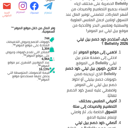
Bellelily الحصرية على مختلف ازياء
نساء بجميع التصاميم والصيحات من
انستجرام
تيليغرام
فيسبوك
البريد
هر الماركات، لتضمني توفير المال عند
الكتروني
تسوق اونلاين اجمل الملابس العلوية
لسفلية وملابس البحر والأحذية من
وفر المال من خلال موقع الموفر™
قع بيل ليلي عبر الموفر!
السعودية.
744
ف أستخدم كود خصم بيل ليلي
كوبونات الخصم وعروض التخفيضات
Bellelily 20
؟
المتاحة على موقع الموفر™.
1,304
اذهبي إلى موقع الموفر
ثم
المتاجر التي تقدم كوبونات وعروض
على موقع الموفر™.
ادخلي إلى صفحة متجر بيل
6,964
عدد الموفرين الشهري عبر موقع
ليلي
Bellelily في الموقع.
الموفر™.
اختاري كوبون بيل ليلي كود خصم
16.13%
قيمة الخصومات المتوسطة التي
Bellelily
الذي تريدينه ضمن
يحصل عليها مستخدمو موقع
كوبونات خصم بيليلي أو اكواد
الموفر™.
خصم بيل ليلي على الموفر،
واضغطي عليه لنسخ كود الخصم
تلقائيًا.
أضيفي الملابس بمختلف
التصاميم والصيحات إلى سلة
التسوق
الخاصة بك، ثمّ واصلي
لإتمام عملية الدفع.
ألصقي كود خصم بيل ليلي