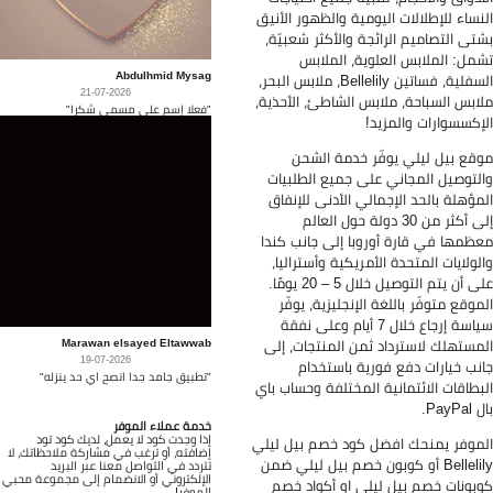
نساء للإطلالات اليومية والظهور الأنيق
تى التصاميم الرائجة والأكثر شعبيّة،
مل: الملابس العلوية، الملابس
Abdulhmid Mysag
السفلية، فساتين Bellelily، ملابس البحر،
21-07-2026
ابس السباحة، ملابس الشاطئ، الأحذية،
"فعلا إسم على مسمى شكرا"
إكسسوارات والمزيد!
قع بيل ليلي يوفّر خدمة الشحن
لتوصيل المجاني على جميع الطلبيات
مؤهلة بالحد الإجمالي الأدنى للإنفاق
إلى أكثر من 30 دولة حول العالم
ظمها في قارة أوروبا إلى جانب كندا
لولايات المتحدة الأمريكية وأستراليا،
على أن يتم التوصيل خلال 5 – 20 يومًا.
موقع متوفّر باللغة الإنجليزية، يوفّر
سياسة إرجاع خلال 7 أيام وعلى نفقة
Marawan elsayed Eltawwab
مستهلك لاسترداد ثمن المنتجات، إلى
19-07-2026
نب خيارات دفع فورية باستخدام
"تطبيق جامد جدا انصح اي حد ينزله"
بطاقات الائتمانية المختلفة وحساب باي
PayPa.
خدمة عملاء الموفر
إذا وجدت كود لا يعمل، لديك كود تود
موفر يمنحك افضل كود خصم بيل ليلي
إضافته، أو ترغب في مشاركة ملاحظاتك، لا
Bellelily أو كوبون خصم بيل ليلي ضمن
تتردد في التواصل معنا عبر البريد
الإلكتروني أو الانضمام إلى مجموعة محبي
بونات خصم بيل ليلي او أكواد خصم
الموفر!