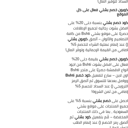
سداد لتوفير المال!
بون خصم بشتي فعال على كل
موقع
د خصم بشتي
بنسبة حتى 20% على
ضل بشوت رجاليه لجميع الإطلالات
حصريًا على موقع بشتي Bshti من كافة
تصاميم والألوان – ألصق
كوبون بشتي
() عند إتمام عملية الشراء لتخصم 5%
افي من القيمة الإجمالية وتوفّر المال!
بون خصم بشتي
بقيمة حتى 20%
فعال على افضل بشوت Bshti من اجود
انواع الاقمشة حصريًا على متجر Bshti
ن لاين – سارع لتفعيل
كود خصم Bshti
اصل بعدها للتسوق ثم ألصق الرمز
الترويجي () عند السداد لتحسم 5%
افي من ثمن الشروة!
صل على
خصم بشتي
بنسبة 5% على
يع المنتجات على موقع بشتي
سعودية ، بما في ذلك المنتجات
مخفضة – قُم بتفعيل
كود بشتي
ثم
صق رمز الخصم () عند إتمام الطلب
وفّر المال!