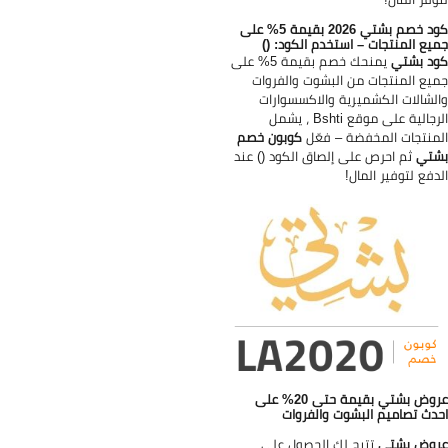
كود خصم بشتي 2026 بقيمة 5% على
يع المنتجات – استخدم الكود: ()
د بشتي
يمنحك خصم بقيمة 5% على
يع المنتجات من البشوت والفروات
لشالات الكشميرية والاكسسوارات
الرجالية على موقع Bshti ، يشمل
منتجات المخفضة – فعّل
كوبون خصم
شتي
ثم احرص على إلصاق الكود () عند
دفع لتوفير المال!
عروض بشتي بقيمة حتى 20% على
دث تصاميم البشوت والفروات
وض بشتي
تتيح لك الحصول على