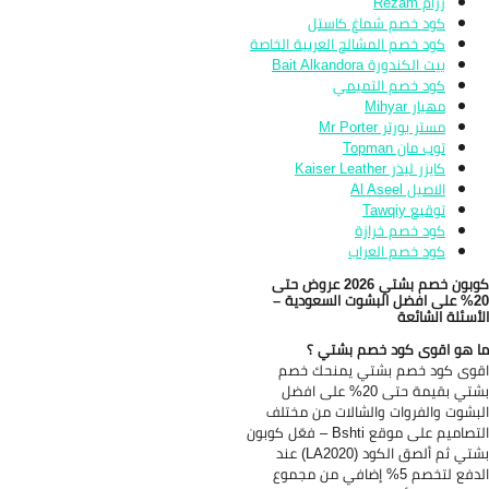
رزام Rezam
كود خصم شماغ كاستل
كود خصم المشالح العربية الخاصة
بيت الكندورة Bait Alkandora
كود خصم التميمي
مهيار Mihyar
مستر بورتر Mr Porter
توب مان Topman
كايزر ليذر Kaiser Leather
الاصيل Al Aseel
توقيع Tawqiy
كود خصم خرازة
كود خصم العراب
كوبون خصم بشتي 2026 عروض حتى
20% على افضل البشوت السعودية –
أسئلة الشائعة
 هو اقوى كود خصم بشتي ؟
وى كود خصم بشتي يمنحك خصم
بشتي بقيمة حتى 20% على افضل
بشوت والفروات والشالات من مختلف
التصاميم على موقع Bshti – فعّل كوبون
بشتي ثم ألصق الكود (LA2020) عند
الدفع لتخصم 5% إضافي من مجموع