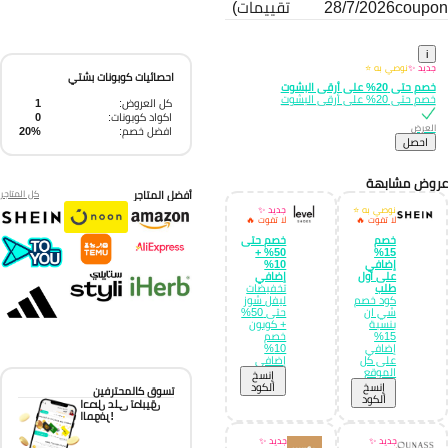
coupo
28/7/2026
تقييمات)
i
جديد ✨
نوصي به ⭐
احصائيات كوبونات بشتي
خصم حتى 20% على أرقى البشوت
خصم حتى 20% على أرقى البشوت
كل العروض:
1
اكواد كوبونات:
0
العرض
افضل خصم:
20%
احصل
وض مشابهة
أفضل المتاجر
كل المتاجر
نوصي به ⭐
جديد ✨
لا تفوت 🔥
لا تفوت 🔥
خصم
خصم حتى
50% +
15%
إضافي
10%
على أول
إضافي
طلب
تخفيضات
كود خصم
ليفل شوز
شي ان
حتى 50%
بنسبة
+ كوبون
15%
خصم
إضافي
10%
على كل
إضافي
الموقع
إِنسخ
إِنسخ
الكود
تسوق كالمحترفين
الكود
احصل على تطبيق
الموفر!
جديد ✨
جديد ✨