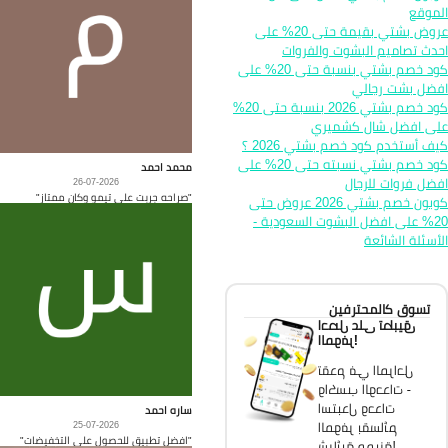
موقع
عروض بشتي بقيمة حتى 20% على
دث تصاميم البشوت والفروات
كود خصم بشتي بنسبة حتى 20% على
ضل بشت رجالي
كود خصم بشتي 2026 بنسبة حتى 20%
ى افضل شال كشميري
ف أستخدم كود خصم بشتي 2026 ؟
كود خصم بشتي نسبته حتى 20% على
محمد احمد
ضل فروات للرجال
26-07-2026
"صراحه جربت على تيمو وكان ممتاز"
كوبون خصم بشتي 2026 عروض حتى
20% على افضل البشوت السعودية -
أسئلة الشائعة
تسوق كالمحترفين
احصل على تطبيق
الموفر!
تقدم في المراحل
واكسب الوحدات -
استبدل وحدات
ساره احمد
الموفر بقسائم
25-07-2026
"افضل تطبيق للحصول على التخفيضات"
شرائية مميزة!