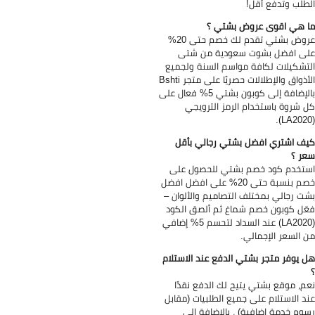
طلب وتدفع أقل!
 هي اقوى عروض بشتي ؟
عروض بشتي تقدم لك خصم حتى 20%
ى افضل بشوت سعودية من شتى
تشكيلات لكافة مواسم السنة ولجميع
الأذواق والإطلالات حصريًا على متجر Bshti
بالإضافة إلى كوبون بشتي 5% فعال على
 شروة باستخدام الرمز الترويجي
ف اشتري افضل بشتي رجالي بأقل
ر ؟
تخدم كود خصم بشتي للحصول على
خصم بنسبة حتى 20% على افضل افضل
ت رجالي بمختلف التصاميم والألوان –
ّل كوبون خصم شماغ ثم ألصق الكود
(LA2020) عند السداد لتحسم 5% إضافي
 السعر الإجمالي.
 يوفر متجر بشتي الدفع عند الاستلام
م، موقع بشتي يتيح لك الدفع نقدًا
د الاستلام على جميع الطلبيات (مقابل
وم خدمة إضافية) ، بالإضافة إلى