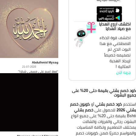
اكتشف اروع الهدايا
مع صياد الهدايا
اكتشف قوة الذكاء
الاصطناعي مع هذا
البوت الذي تم
تصميمه خصيصاً
لإيجاد الهدية
Abdulhmid Mysag
المثالية !
21-07-2026
"فعلا إسم على مسمى شكرا"
جربه الان
كود خصم بشتي بقيمة حتى 20% على
يع البشوت
تخدم
كود خصم بشتي
أو
كوبون خصم
تي 2026
للحصول على
خصم بشتي
Bshti بقيمة حتى 20% على جميع انواع
بشوت رجالي والفروات والشالات
ختلف التصاميم ولكافة المناسبات
لمواسم حصريًا ضمن كوبونات خصم
Marawan elsayed Eltawwab