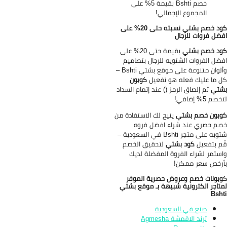
خصم Bshti بقيمة 5% على
المجموع الإجمالي!
كود خصم بشتي نسبته حتى 20% على
ضل فروات للرجال
د خصم بشتي
بقيمة حتى 20% على
ضل الفروات الشتويه للرجال بتصاميم
وألوان متنوعة على موقع بشتي Bshti –
 ما عليك فعله هو تفعيل
كوبون
شتي
ثم إلصاق الرمز () عند إتمام السداد
صم 5% إضافي!
بون خصم بشتي
يتيح لك الاستفادة من
م حصري عند شراء افضل فروه
شتويه على متجر Bshti في السعودية –
م بتفعيل
كود بشتي
لتحقيق الخصم
ستمر لشراء الفروة المفضلة لديك
رخص سعر ممكن!
بونات خصم وعروض حصرية الموفر
تاجر الكترونية شبيهة بـ موقع بشتي
Bsh
صنع في السعودية
ترند الاقمشة Agmesha