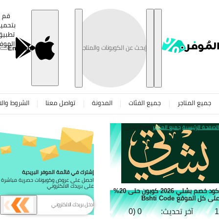
تخطى
قم
بتحميل
تطبيق
الموفر
English
جميع المتاجر
جميع الفئات
المدونة
تواصل معنا
الشروط والاح
صفحة الرئيسية
جميع المتاجر
Bshti-بشتي
إشترك في قائمة الموفر البريدية
احصل على عروض وكوبونات حصرية مباشرة
على بريدك الالكتروني
كود خصم بشتي 2026 كوبون حتى 20%
 كل الموقع Bshti Code
آخر تحديث:
0 (0