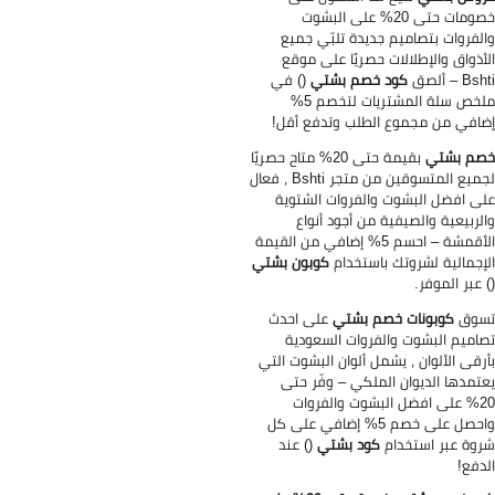
خصومات حتى 20% على البشوت
لفروات بتصاميم جديدة تلبّي جميع
أذواق والإطلالات حصريًا على موقع
B – ألصق
كود خصم بشتي
() في
ملخص سلة المشتريات لتخصم 5%
افي من مجموع الطلب وتدفع أقل!
م بشتي
بقيمة حتى 20% متاح حصريًا
لجميع المتسوقين من متجر Bshti ، فعال
ى افضل البشوت والفروات الشتوية
لربيعية والصيفية من أجود أنواع
الأقمشة – احسم 5% إضافي من القيمة
إجمالية لشروتك باستخدام
كوبون بشتي
 عبر الموفر.
سوق
كوبونات خصم بشتي
على احدث
اميم البشوت والفروات السعودية
رقى الألوان ، يشمل ألوان البشوت التي
تمدها الديوان الملكي – وفّر حتى
20% على افضل البشوت والفروات
واحصل على خصم 5% إضافي على كل
وة عبر استخدام
كود بشتي
() عند
دفع!