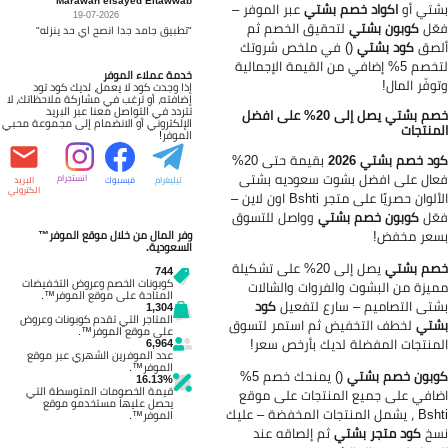
تي أو
اكواد خصم بشتي
عبر الموفر –
19-07-2026
ّل
كوبون بشتي
لتحقيق الخصم ثم
"تطبيق جامد جدا انصح اي حد ينزله"
لصق
كود بشتي
() في ملخص شروتك
لتخصم 5% إضافي من القيمة الإجمالية
خدمة عملاء الموفر
وفّر المال!
إذا وجدت كود لا يعمل، لديك كود تود
إضافته، أو ترغب في مشاركة ملاحظاتك، لا
تتردد في التواصل معنا عبر البريد
خصم بشتي يصل إلى 20% على افضل
الإلكتروني أو الانضمام إلى مجموعة محبي
منتجات
الموفر!
د خصم بشتي 2026
بقيمة حتى 20%
ال على افضل بشوت سعوديه بشتى
انستجرام
تيليغرام
فيسبوك
البريد
الكتروني
الألوان حصريًا على متجر Bshti اون لاين –
ّل
كوبون خصم بشتي
وواصل للتسوق
عر مخفض!
وفر المال من خلال موقع الموفر™
السعودية.
م بشتي
يصل إلى 20% على تشكيلة
744
كوبونات الخصم وعروض التخفيضات
يزة من البشوت والفروات والشالات
المتاحة على موقع الموفر™.
تى التصاميم – سارع لتفعيل
كود
1,304
المتاجر التي تقدم كوبونات وعروض
شتي
لخطف التخفيض ثم استمر لتسوق
على موقع الموفر™.
منتجات المفضلة لديك بأرخص سعر!
6,964
عدد الموفرين الشهري عبر موقع
الموفر™.
بون خصم بشتي
() يمنحك خصم 5%
16.13%
قيمة الخصومات المتوسطة التي
افي على جميع المنتجات على موقع
يحصل عليها مستخدمو موقع
Bshti ، يشمل المنتجات المخفضة – عليك
الموفر™.
سخ
كود متجر بشتي
ثم إلصاقه عند