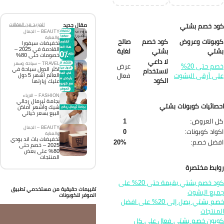
د خصم بشتي
مقال جديد
المزيد من المقالات
BEAUTY – الجمال
والعناية
بونات وعروض
كود خصم
صالح
تخفيضات سيفورا
القادمة في 2025 –
شتي
بشتي
لغاية
خصومات حتى 80%
لا داعي
TRAVEL – سياحة وسفر
خصم حتى 20%
عرض
اكثر الدول سياحة في
لاستخدام
ى أرقى البشوت
فعال
العالم أشهر 5 دول
الكود
عليك زيارتها
FASHION – الازياء
بجامة ثيرمال رجالي
صائيات كوبونات بشتي
شيك وأشهر أماكن
البيع بسعر خيالي
 العروض:
1
BEAUTY – الجمال
واد كوبونات:
0
والعناية
تخفيضات باث اند بودي
فضل خصم:
20%
2025 – خصم حتى
80% على بعض
المنتجات
ابط مختصرة
كود خصم بشتي بقيمة حتى 20% على
تقييمات حقيقية من مستخدمي تطبيق
يع البشوت
الموفر للكوبونات
خصم بشتي يصل إلى 20% على افضل
منتجات
بون خصم بشتي فعال على كل