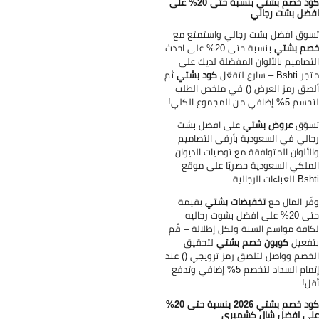
كود خصم بشتي بنسبة حتى 20% على
ضل بشت رجالي
وق افضل بشت رجالي واستمتع مع
م بشتي
بنسبة حتى 20% على احدث
تصاميم بالألوان المفضلة لديك على
Bsh – سارع لتفعّل
كود بشتي
ثم
صق رمز العرض () في ملخص الطلب
% إضافي من المجموع الكلي!
وّق
عروض بشتي
على افضل بشت
الي في السعودية بأرقى التصاميم
لألوان المتوافقة مع توصيات الديوان
ملكي السعودية حصريًا على موقع
لعباءات الرجالية.
ّر المال مع
تخفيضات بشتي
بقيمة
حتى 20% على افضل بشوت رجاليه
افة مواسم السنة ولكل إطلالة – قُم
فعيل
كوبون خصم بشتي
لتحقيق
خصم وواصل لتلصق رمز ترويجي () عند
إتمام السداد لتخصم 5% إضافي وتدفع
ل!
كود خصم بشتي 2026 بنسبة حتى 20%
ى افضل شال كشميري