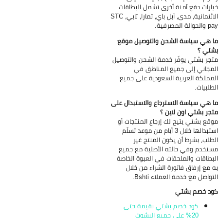
ارات دفع آمنة أخرى تشمل البطاقات
الائتمانية، مدى، آبل باي، تمارا، تابي، STC
الة المصرفية.
 هي سياسة الشحن والتوصيل موقع
تي ؟
جر بشتي يوفّر خدمة الشحن والتوصيل
مجاني إلى جميع المناطق في
مملكة العربية السعودية على جميع
طلبيات.
 هي سياسة الاسترجاع والاستبدال على
جر بشتي اون لاين ؟
قع بشتي يتيح لك إرجاع المنتجات أو
استبدالها خلال 3 أيام من موعد تسلّم
طلب، بشرط أن يكون المنتج غير
تخدم وفي حالته الأصلية مع جميع
بطاقات والملحقات في العبوة الخاصة
 مع إرفاق فاتورة الشراء من خلال
تواصل مع خدمة العملاء Bshti.
د خصم بشتي
كود خصم بشتي بقيمة حتى
20% على جميع البشوت