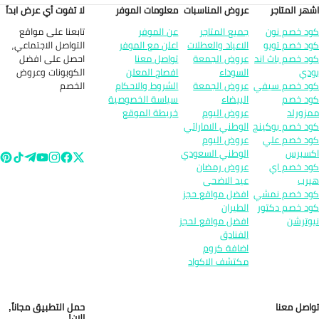
هر المتاجر
عروض المناسبات
معلومات الموفر
لا تفوت أي عرض ابداً
تابعنا على مواقع
د خصم نون
جميع المتاجر
عن الموفر
التواصل الاجتماعي,
د خصم تويو
الاعياد والعطلات
اعلن مع الموفر
احصل على افضل
د خصم باث اند
عروض الجمعة
تواصل معنا
الكوبونات وعروض
دي
السوداء
افصاح المعلن
الخصم
د خصم سيفي
عروض الجمعة
الشروط والاحكام
د خصم
البيضاء
سياسة الخصوصية
زورلد
عروض اليوم
خريطة الموقع
د خصم بوكينج
الوطني الاماراتي
د خصم علي
عروض اليوم
سبرس
الوطني السعودي
د خصم اي
عروض رمضان
رب
عيد الاضحى
د خصم نمشي
افضل مواقع حجز
د خصم دكتور
الطيران
وترشن
افضل مواقع لحجز
الفنادق
اضافة كروم
مكتشف الاكواد
اصل معنا
حمل التطبيق مجاناً,
الان!