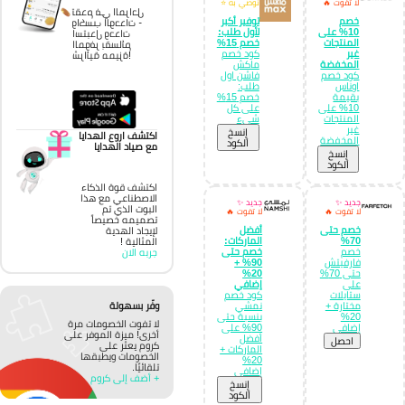
لا تفوت 🔥
نوصي به ⭐
تقدم في المراحل
خصم
توفير أكبر
واكسب الوحدات -
10% على
لأول طلب:
استبدل وحدات
المنتجات
خصم 15%
الموفر بقسائم
غير
كود خصم
شرائية مميزة!
المخفضة
ماكش
كود خصم
فاشن اول
اوناس
طلب:
بقيمة
خصم 15%
10% على
على كل
المنتجات
شيء
غير
إِنسخ
اكتشف اروع الهدايا
المخفضة
الكود
مع صياد الهدايا
إِنسخ
الكود
اكتشف قوة الذكاء
الاصطناعي مع هذا
جديد ✨
جديد ✨
البوت الذي تم
لا تفوت 🔥
لا تفوت 🔥
تصميمه خصيصاً
خصم حتى
أفضل
لإيجاد الهدية
70%
الماركات:
المثالية !
خصم
خصم حتى
جربه الان
فارفيتش
90% +
حتى 70%
20%
على
إضافي
ستايلات
كود خصم
مختارة +
نمشي
وفّر بسهولة
20%
بنسبة حتى
لا تفوت الخصومات مرة
إضافي
90% على
أخرى! ميزة الموفر على
أفضل
احصل
كروم يعثر على
الماركات +
الخصومات ويطبقها
20%
تلقائيًا.
إضافي
+ أضف إلى كروم
إِنسخ
الكود