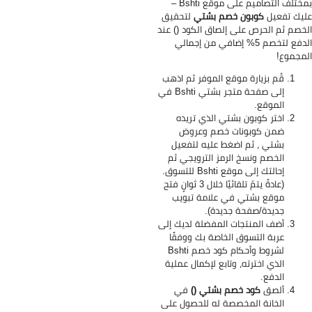
بمختلف التصاميم على موقع Bshti –
يك تفعيل
كوبون خصم بشتي
لتحقيق
خصم ثم الحرص على إلصاق الكود () عند
الدفع لتخصم 5% إضافي من إجمالي
مجموع!
قُم بزيارة موقع الموفر ثم اذهب
إلى صفحة متجر بشتي Bshti في
الموقع.
اختر كوبون بشتي الذي تريده
ضمن كوبونات خصم وعروض
بشتي ، ثم اضغط عليه لتفعيل
الخصم ونسخ الرمز الترويجي ثم
إحالتك إلى موقع Bshti للتسوق.
(عادةً يتمّ تلقائيًا خلال 3 ثوانٍ فتح
موقع بشتي في علامة تبويب
جديدة/صفحة جديدة).
أضف المنتجات المفضلة لديك إلى
عربة التسوق الخاصة بك ووفقًا
لشروط وأحكام كود خصم Bshti
الذي اخترته، وتابع لإكمال عملية
الدفع.
ألصق
كود خصم بشتي ()
في
الخانة المخصصة له للحصول على