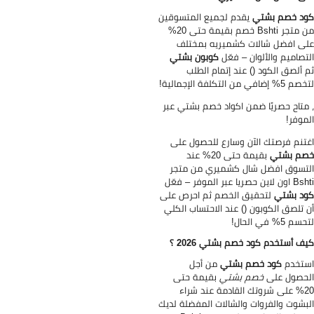
د خصم بشتي
يقدم لجميع المتسوقين
من متجر Bshti خصم بقيمة حتى 20%
ى افضل شالات كشميريه بمختلف
تصاميم والألوان – فعّل
كوبون بشتي
 ألصق الكود () عند إتمام الطلب
 إضافي من التكلفة الإجمالية!
متاح حصريًا ضمن اكواد خصم بشتي عبر
موفر!
تنم فرصتك الآن وسارع للحصول على
م بشتي
بقيمة حتى 20% عند
تسوق افضل شال كشميري من متجر
اين حصريا عبر الموفر – فعّل
د بشتي
لتحقيق الخصم ثم احرص على
 تلصق الكوبون () عند الاحتساب الكلي
م 5% في الحال!
ف أستخدم كود خصم بشتي 2026 ؟
تخدم
كود خصم بشتي
من أجل
حصول على
خصم بشتي
بقيمة حتى
20% على شروتك القادمة عند شراء
بشوت والفروات والشالات المفضلة لديك