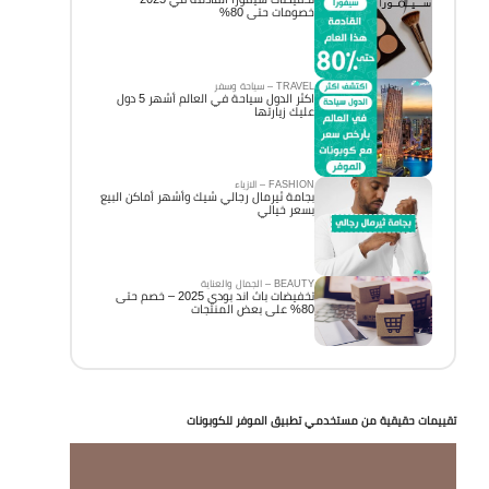
خصومات حتى 80%
TRAVEL – سياحة وسفر
اكثر الدول سياحة في العالم أشهر 5 دول
عليك زيارتها
FASHION – الازياء
بجامة ثيرمال رجالي شيك وأشهر أماكن البيع
بسعر خيالي
BEAUTY – الجمال والعناية
تخفيضات باث اند بودي 2025 – خصم حتى
80% على بعض المنتجات
تقييمات حقيقية من مستخدمي تطبيق الموفر للكوبونات