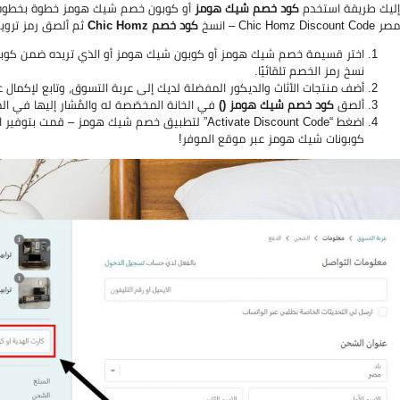
إليك طريقة استخدم
كود خصم شيك هومز
أو كوبون خصم شيك هومز خطوة بخطوة
مصر Chic Homz Discount Code – انسخ
كود خصم Chic Homz
ثم ألصق رمز ترو
نسخ رمز الخصم تلقائيًا.
أضف منتجات الأثاث والديكور المفضلة لديك إلى عربة التسوق، وتابع لإكمال ع
ألصق
كود خصم شيك هومز ()
في الخانة المخصّصة له والمُشار إليها في الص
كوبونات شيك هومز عبر موقع الموفر!