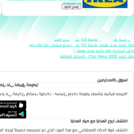
غير المخفضة
إِنسخ الكود
روابط مختصرة
كود خصم شيك هومز بقيمة 5% على جميع المنتجات
كود خصم شيك هومز بقيمة 5% على جميع منتجات الاثا والديكور
كيف أستخدم كود خصم شيك هومز ؟
كود خصم Chic Homz 2026 - الأسئلة الشائعة
تسوق كالمحترفين
احصل على تطبيق الموفر
تقدم في المراحل واكسب الوحدات - استبدل وحدات الموفر بقسائم شرائية مميزة
اكتشف اروع الهدايا مع صياد الهدايا
اكتشف قوة الذكاء الاصطناعي مع هذا البوت الذي تم تصميمه خصيصاً لإيجاد الهد