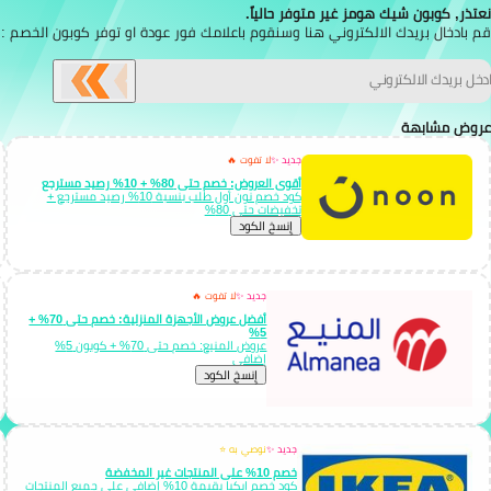
نعتذر, كوبون شيك هومز غير متوفر حالياً.
قم بادخال بريدك الالكتروني هنا وسنقوم باعلامك فور عودة او توفر كوبون الخصم :
عروض مشابهة
جديد ✨
لا تفوت 🔥
أقوى العروض: خصم حتى 80% + 10% رصيد مسترجع
كود خصم نون أول طلب بنسبة 10% رصيد مسترجع +
تخفيضات حتى 80%
إِنسخ الكود
جديد ✨
لا تفوت 🔥
أفضل عروض الأجهزة المنزلية: خصم حتى 70% +
5%
عروض المنيع: خصم حتى 70% + كوبون 5%
إضافي
إِنسخ الكود
جديد ✨
نوصي به ⭐
خصم 10% على المنتجات غير المخفضة
كود خصم ايكيا بقيمة 10% إضافي على جميع المنتجات