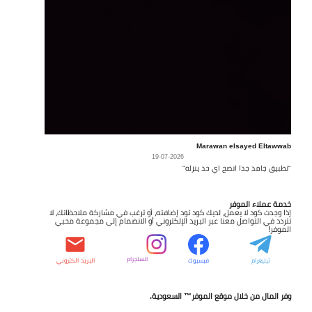
Marawan elsayed Eltawwab
19-07-2026
"تطبيق جامد جدا انصح اي حد ينزله"
خدمة عملاء الموفر
إذا وجدت كود لا يعمل، لديك كود تود إضافته، أو ترغب في مشاركة ملاحظاتك، لا
تتردد في التواصل معنا عبر البريد الإلكتروني أو الانضمام إلى مجموعة محبي
الموفر!
انستجرام
تيليغرام
فيسبوك
البريد الكتروني
وفر المال من خلال موقع الموفر™ السعودية.