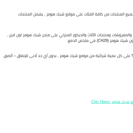
يك هومز هو (CH29) يمنحك خصم شيك هومز بقيمة 5% على جميع المنتجات من كافة الفئات على موقع شيك هومز ، يشمل المنتجات
ات والاكسسوارات والمفروشات ومنتجات الأثاث والديكور المنزلي على متجر شيك هومز اون لاين ،
ى كود خصم شيك هومز مصر هو (CH29) يقدم لك خصم Chic Homz بقيمة 5% على كل عمية شرائية من موقع شيك هومز ، بدون أي حد أدنى للإنفاق – ألصق
هومز Chic Homz