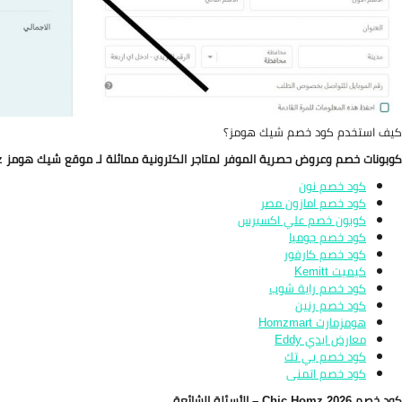
كيف استخدم كود خصم شيك هومز؟
كوبونات خصم وعروض حصرية الموفر لمتاجر الكترونية مماثلة لـ موقع شيك هومز Chic Homz
كود خصم نون
كود خصم امازون مصر
كوبون خصم علي اكسبرس
كود خصم جوميا
كود خصم كارفور
كيميت Kemitt
كود خصم راية شوب
كود خصم رنين
هومزمارت Homzmart
معارض ايدي Eddy
كود خصم بي تك
كود خصم اتمنى
كود خصم Chic Homz 2026 – الأسئلة الشائعة