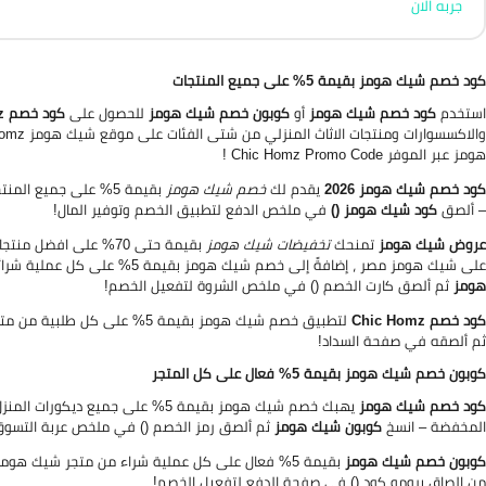
جربه الان
كود خصم شيك هومز بقيمة 5% على جميع المنتجات
استخدم
كود خصم شيك هومز
أو
كوبون خصم شيك هومز
للحصول على
كود خصم Chic Homz
هومز عبر الموفر Chic Homz Promo Code !
كود خصم شيك هومز 2026
يقدم لك
خصم شيك هومز
– ألصق
كود شيك هومز ()
في ملخص الدفع لتطبيق الخصم وتوفير المال!
عروض شيك هومز
تمنحك
تخفيضات شيك هومز
بقيمة حتى 70% على اف
على شيك هومز مصر ، إضافةً إلى خصم شيك هومز بقيمة 5% على كل عملية شرائية حصريًا عبر الموفر عند استخدام برومو كود شيك هومز – فعّل
هومز
ثم ألصق كارت الخصم () في ملخص الشروة لتفعيل الخصم!
كود خصم Chic Homz
لتطبيق خصم شيك هومز بقيمة 5% على كل طلبية من متجر شيك هومز اون لاين – انسخ
ثم ألصقه في صفحة السداد!
كوبون خصم شيك هومز بقيمة 5% فعال على كل المتجر
كود خصم شيك هومز
المخفضة – انسخ
كوبون شيك هومز
ثم ألصق رمز الخصم () في ملخص عربة التسوق
كوبون خصم شيك هومز
بقيمة 5% فعال على كل عملية شراء من متجر شيك هومز مصر ، ودون أي حد أدنى للإنفاق – سارع لنسخ
من إلصاق برومو كود () في صفحة الدفع لتفعيل الخصم!