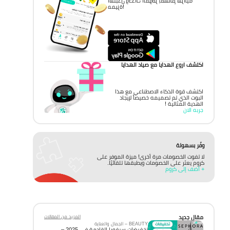
استبدل وحدات الموفر بقسائم شرائية
مميزة!
اكتشف اروع الهدايا مع صياد الهدايا
اكتشف قوة الذكاء الاصطناعي مع هذا
البوت الذي تم تصميمه خصيصاً لإيجاد
الهدية المثالية !
جربه الان
وفّر بسهولة
لا تفوت الخصومات مرة أخرى! ميزة الموفر على
كروم يعثر على الخصومات ويطبقها تلقائيًا.
+ أضف إلى كروم
مقال جديد
المزيد من المقالات
BEAUTY – الجمال والعناية
تخفيضات سيفورا القادمة في 2025 –