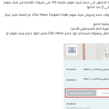
 للحصول على
خصم شيك هومز
بقيمة 5% على شروتك القادمة من شيك هومز
يجي
()
عند الدفع!
اختر قسيمة خصم شيك هومز أو كوبون شيك هومز أو الذي تريده ضمن كوبونات خصم وعروض شيك هومز Chic Homz Coupon Code، ثم اضغط عليه، ليتمّ
ملية الدفع.
ورة أدناه بالمستطيل الأحمر!
اضغط “Activate Discount Code” لتطبيق خصم شيك هومز – قمت بتوفير المال بسهولة باستخدام كود خصم Chic Homz ضمن اكواد خصم شيك هومز أو