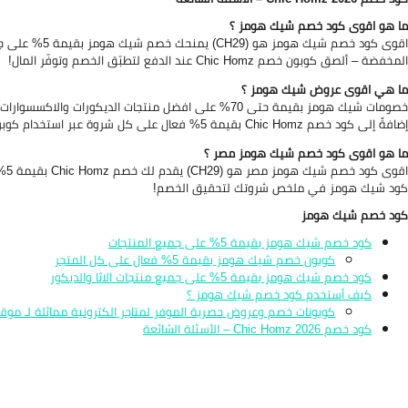
ما هو اقوى كود خصم شيك هومز ؟
اقوى كود خصم ش
المخفضة – ألصق كوبون خصم Chic Homz عند الدفع لتطبّق الخصم وتوفّر المال!
ما هي اقوى عروض شيك هومز ؟
خصومات شيك هومز بقيمة حتى 70% على افضل منتجات الديكور
إضافةً إلى كود خصم Chic Homz بقيمة 5% فعال على كل شروة عبر استخدام كوبون شيك هومز (CH29) في ملخص الدفع.
ما هو اقوى كود خصم شيك هومز مصر ؟
اقو
كود شيك هومز في ملخص شروتك لتحقيق الخصم!
كود خصم شيك هومز
كود خصم شيك هومز بقيمة 5% على جميع المنتجات
كوبون خصم شيك هومز بقيمة 5% فعال على كل المتجر
كود خصم شيك هومز بقيمة 5% على جميع منتجات الاثا والديكور
كيف أستخدم كود خصم شيك هومز ؟
كوبونات خصم وعروض حصرية الموفر لمتاجر الكترونية مماثلة لـ موقع شيك 
كود خصم Chic Homz 2026 – الأسئلة الشائعة