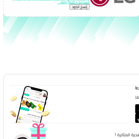
المنزلية + 10% إضافي
إِنسخ الكود
!
!
ية المثالية !