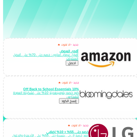
جديد ✨
لا تفوت 🔥
أقوى العروض
أقوى عروض امازون: خصم حتى 70% على أفضل
المنتجات
احصل
جديد ✨
لا تفوت 🔥
10% Off Back to School Essentials
كود خصم بلومينغديلز 10% على تشكيلة العودة
للمدارس
إِنسخ الكود
جديد ✨
لا تفوت 🔥
خصم حتى 55% + 10% إضافي
كود خصم ال جي بنسبة حتى 55% على الأجهزة والحلول