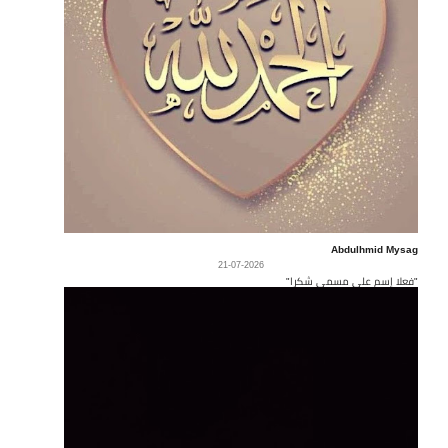
Abdulhmid Mysag
21-07-2026
"فعلا إسم على مسمى شكرا"