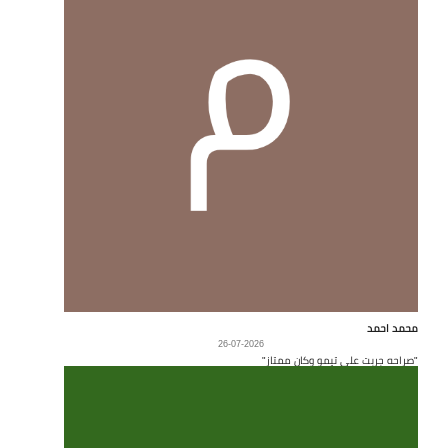
محمد احمد
26-07-2026
"صراحه جربت على تيمو وكان ممتاز"