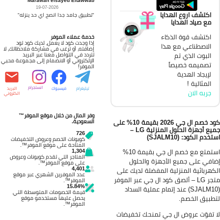
19-07-2026
اكتشف اروع الهدايا
"تطبيق جامد جدا انصح اي حد ينزله"
مع صياد الهدايا
اكتشف قوة الذكاء
خدمة عملاء الموفر
إذا وجدت كود لا يعمل، لديك كود تود
الاصطناعي مع هذا
إضافته، أو ترغب في مشاركة ملاحظاتك، لا
البوت الذي تم
تتردد في التواصل معنا عبر البريد
الإلكتروني أو الانضمام إلى مجموعة محبي
تصميمه خصيصاً
الموفر!
لإيجاد الهدية
المثالية !
انستجرام
تيليغرام
فيسبوك
البريد
جربه الان
الكتروني
وفر المال من خلال موقع الموفر™
السعودية.
كود خصم ال جي 2026 بقيمة 10% على
جميع أجهزة الحلول المنزلية LG –
726
خدم الكود: (SJALM10)
كوبونات الخصم وعروض التخفيضات
المتاحة على موقع الموفر™.
1,304
استمتع مع خصم ال جي بقيمة 10%
المتاجر التي تقدم كوبونات وعروض
افي على جميع الأجهزة والحلول
على موقع الموفر™.
4,401
كهربائية المنزلية المفضلة لديك على
عدد الموفرين الشهري عبر موقع
متجر LG – ألصق كود ال جي عبر الموفر
الموفر™.
15.84%
(SJALM10) عند إتمام عملية السداد
قيمة الخصومات المتوسطة التي
طبيق الخصم.
يحصل عليها مستخدمو موقع
الموفر™.
 تفوّت عروض ال جي تمنحك تخفيضات