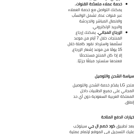
خدمة عملاء متعدّدة القنوات.
يمكنك التواصل مع خدمة العملاء
عبر قنوات عدة، تشمل الواتسأب
والاتصال المباشر والدردشة
والبريد الإلكتروني.
الإرجاع المجاني.
يمكنك إرجاع
المنتجات خلال 7 أيام من موعد
تسلّمها واسترداد نقود كاملة خلال
15 يومًا من موعد إشعار الإرجاع،
إلا إذا كان المنتج مستخدمًا
فعندها ستسترد مبلغًا جزئيًا.
اسة الشحن والتوصيل
متجر LG يقدّم خدمة الشحن والتوصيل
مجاني على جميع الطلبيات داخل
مملكة العربية السعودية دون أي حد
فاق.
ارات الدفع المتاحة
د تطبيق
كود خصم ال جي
سيتوجّب
يك التسجيل في الموقع لإتمام عملية