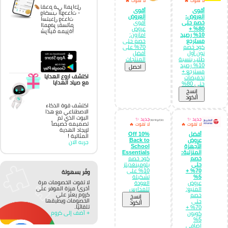
لا تفوت 🔥
لا تفوت 🔥
تقدم في المراحل
أقوى
أقوى
واكسب الوحدات -
العروض:
العروض
استبدل وحدات
خصم حتى
أقوى
الموفر بقسائم
80% +
عروض
شرائية مميزة!
10% رصيد
امازون:
مسترجع
خصم حتى
كود خصم
70% على
نون أول
أفضل
طلب بنسبة
المنتجات
10% رصيد
احصل
مسترجع +
اكتشف اروع الهدايا
تخفيضات
مع صياد الهدايا
حتى 80%
إِنسخ
الكود
اكتشف قوة الذكاء
الاصطناعي مع هذا
البوت الذي تم
جديد ✨
جديد ✨
تصميمه خصيصاً
لا تفوت 🔥
لا تفوت 🔥
لإيجاد الهدية
أفضل
10% Off
المثالية !
عروض
Back to
جربه الان
الأجهزة
School
المنزلية:
Essentials
خصم
كود خصم
حتى
بلومينغديلز
70% +
10% على
وفّر بسهولة
5%
تشكيلة
لا تفوت الخصومات مرة
عروض
العودة
أخرى! ميزة الموفر على
المنيع:
للمدارس
كروم يعثر على
خصم
إِنسخ
الخصومات ويطبقها
حتى
الكود
تلقائيًا.
70% +
+ أضف إلى كروم
كوبون
5%
إضافي