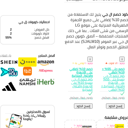
د خصم ال جي
يتيح لك الاستفادة من
خصم 10% إضافي على جميع الأجهزة
احصائيات كوبونات إل جي
الكهربائية المنزلية على موقع LG
كل العروض:
2
رسمي من شتى الفئات ، بما في ذلك
اكواد كوبونات:
2
منتجات المخفضة – ألصق كوبون خصم
افضل خصم:
55%
ال جي عبر الموفر (SJALM10) عند الدفع
طبّق الخصم وتوفّر المال.
أفضل المتاجر
كل المتاجر
i
i
جديد ✨
لا تفوت 🔥
جديد ✨
نوصي به ⭐
خصم حتى 55% +
خصم 10% إضافي
10% إضافي
على الأجهزة
كود خصم ال جي
والحلول المنزلية
بنسبة حتى 55%
كود خصم ال جي
على الأجهزة
بنسبة 10% على
والحلول المنزلية +
الأجهزة والحلول
10% إضافي
المنزلية
كوبون فعال وموثوق
كوبون فعال وموثوق
إِنسخ الكود
إِنسخ الكود
تسوق كالمحترفين
احصل على تطبيق
وض مشابهة
الموفر!
جديد ✨
جديد ✨