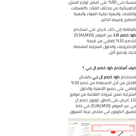
بنسبة حتى 50% على افضل لوازم المنزل
كهربائية من مختلف الفئات كالغسالات
لثلاجات وأجهزة تنقية الهواء وأجهزة
مطبخ وغيرها الكثير.
لإضافة إلى ذلك، احرص على استخدام
د خصم LG
عبر الموفر (SJALM10)
لتخصم 10% إضافي من قيمة
إلكترونيات والحلول المنزلية المفضلة
يك وتدفع أقل.
ف أستخدم كود خصم ال جي ؟
ستخدام
كود خصم ال جي
بالشكل
الأمثل من أجل الاستفادة من خصم 10%
افي على جميع الأجهزة والحلول
منزلية ضمن شروتك القادمة من موقع
LG، احرص على إلصاق كوبون خصم ال
جي عبر الموفر (SJALM10) في خانة
بيق الكوبون في ملخص عربة التسوق.