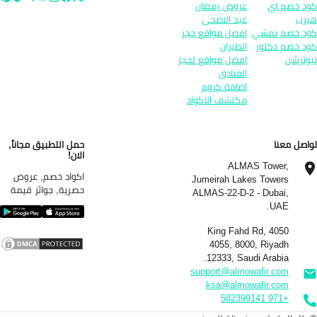
د خصم اي
عروض رمضان
رب
عيد الاضحى
د خصم نمشي
افضل مواقع حجز
د خصم دكتور
الطيران
وترشن
افضل مواقع لحجز
الفنادق
اضافة كروم
مكتشف الاكواد
اصل معنا
حمل التطبيق مجاناً,
الان!
ALMAS Tower,
اكواد خصم, عروض
Jumeirah Lakes Towers
حصرية, جوائز قيمة
ALMAS-22-D-2 - Dubai,
UAE.
4050 King Fahd Rd,
4055, 8000, Riyadh
12333, Saudi Arabia.
support@almowafir.com
ksa@almowafir.com
+971 582399141