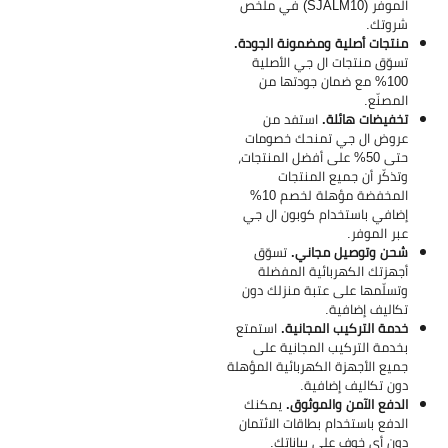
الموفر (SJALM10) في ملخص
شروتك.
منتجات أصلية ومضمونة الجودة.
تسوّق منتجات ال جي الأصلية
100% مع ضمان جودتها من
المصنّع.
تخفيضات هائلة.
استفد من
عروض ال جي تمنحك خصومات
حتى 50% على أفضل المنتجات،
وتذكّر أن جميع المنتجات
المخفضة مؤهلة لخصم 10%
إضافي باستخدام كوبون ال جي
عبر الموفر.
شحن وتوصيل مجاني.
تسوّق
أجهزتك الكهربائية المفضلة
وتسلّمها على عتبة منزلك دون
تكاليف إضافية.
خدمة التركيب المجانية.
استمتع
بخدمة التركيب المجانية على
جميع الأجهزة الكهربائية المؤهلة
دون تكاليف إضافية.
الدفع الآمن والموثوق.
يمكنك
الدفع باستخدام بطاقات الائتمان
دون أي خوف على بياناتك.