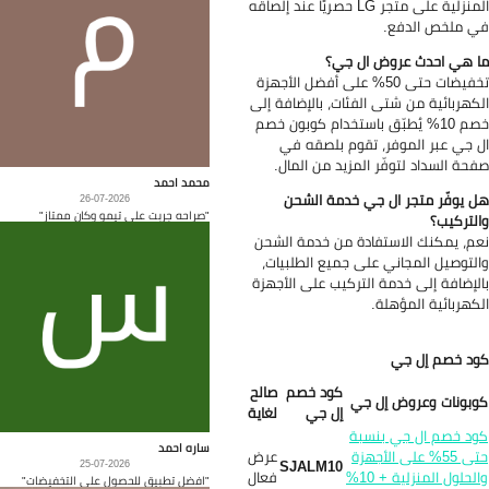
المنزلية على متجر LG حصريًا عند إلصاقه
 ملخص الدفع.
 هي احدث عروض ال جي؟
تخفيضات حتى 50% على أفضل الأجهزة
كهربائية من شتى الفئات، بالإضافة إلى
خصم 10% يُطبّق باستخدام كوبون خصم
 جي عبر الموفر، تقوم بلصقه في
حة السداد لتوفّر المزيد من المال.
محمد احمد
 يوفّر متجر ال جي خدمة الشحن
26-07-2026
"صراحه جربت على تيمو وكان ممتاز"
لتركيب؟
م، يمكنك الاستفادة من خدمة الشحن
لتوصيل المجاني على جميع الطلبيات،
لإضافة إلى خدمة التركيب على الأجهزة
كهربائية المؤهلة.
د خصم إل جي
كود خصم
صالح
بونات وعروض إل جي
إل جي
لغاية
د خصم ال جي بنسبة
ساره احمد
حتى 55% على الأجهزة
عرض
SJALM10
25-07-2026
والحلول المنزلية + 10%
فعال
"افضل تطبيق للحصول على التخفيضات"