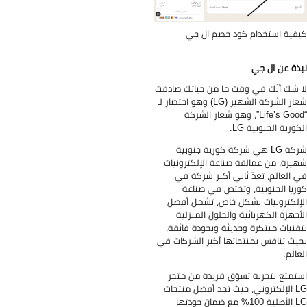
فية استخدام كود خصم ال جي
ذة عن ال جي
 شك أنّك في وقت ما من حياتك صادفت
شعار الشركة الشهير (LG) وهو اختصار لـ
“Life’s Good”، وهو شعار الشركة
كورية الجنوبية LG.
شركة LG هي شركة كورية جنوبية
يرة، من عمالقة صناعة الإلكترونيات
 العالم، تعدّ ثاني أكبر شركة في
ريا الجنوبية، وتختص في صناعة
إلكترونيات بشكل خاص، تشمل أفضل
أجهزة الكهربائية والحلول المنزلية
قنيات مبتكرة وحديثة وبجودة فائقة،
يث تنافس بمنتجاتها أكبر الشركات في
عالم.
تمتع بتجربة تسوّق فريدة من متجر
LG الإلكتروني، حيث تجد أفضل منتجات
LG الأصلية 100% مع ضمان جودتها