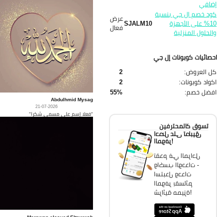
ضافي
د خصم ال جي بنسبة
عرض
10% على الأجهزة
SJALM10
فعال
لحلول المنزلية
صائيات كوبونات إل جي
 العروض:
2
واد كوبونات:
2
فضل خصم:
55%
Abdulhmid Mysag
21-07-2026
"فعلا إسم على مسمى شكرا"
تسوق كالمحترفين
احصل على تطبيق
الموفر!
تقدم في المراحل
واكسب الوحدات -
استبدل وحدات
الموفر بقسائم
شرائية مميزة!
Marawan elsayed Eltawwab