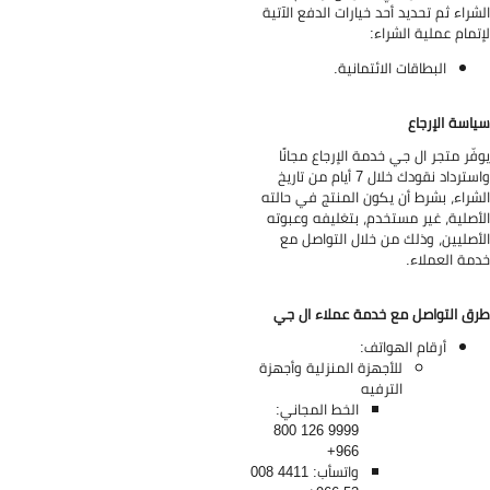
شراء ثم تحديد أحد خيارات الدفع الآتية
تمام عملية الشراء:
البطاقات الائتمانية.
اسة الإرجاع
فّر متجر ال جي خدمة الإرجاع مجانًا
واسترداد نقودك خلال 7 أيام من تاريخ
شراء، بشرط أن يكون المنتج في حالته
أصلية، غير مستخدم، بتغليفه وعبوته
أصليين، وذلك من خلال التواصل مع
مة العملاء.
ق التواصل مع خدمة عملاء ال جي
أرقام الهواتف:
للأجهزة المنزلية وأجهزة
الترفيه
الخط المجاني:
9999 126 800
966+
واتسأب: 4411 008