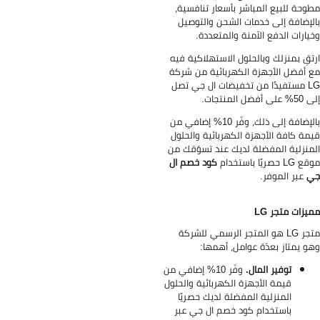
وحة للبيع المباشر بأسعار تنافسية،
لإضافة إلى خدمات الشحن والتوصيل
يارات الدفع الآمنة والمتعددة.
تقِ بمنزلك وبالحلول الاستهلاكية فيه
 أفضل الأجهزة الكهربائية من شركة
LG مستفيدًا من تخفيضات ال جي تصل
ى أفضل المنتجات.
بالإضافة إلى ذلك، وفّر 10% إضافي من
مة كافة الأجهزة الكهربائية والحلول
منزلية المفضلة لديك عند تسوّقك من
L حصريًا باستخدام
كود خصم ال
ي
عبر الموفر.
يزات متجر LG
متجر LG هو المتجر الرسمي للشركة
و يمتاز بعدّة عوامل، أهمها:
توفير المال.
وفّر 10% إضافي من
قيمة الأجهزة الكهربائية والحلول
المنزلية المفضلة لديك حصريًا
باستخدام كود خصم ال جي عبر