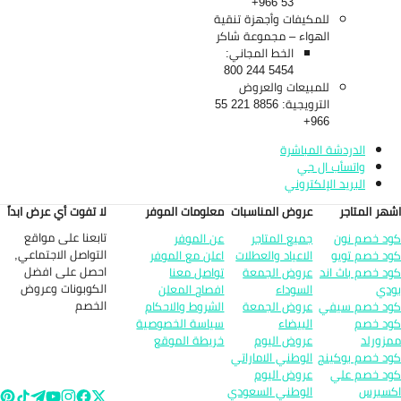
53 966+
للمكيفات وأجهزة تنقية
الهواء – مجموعة شاكر
الخط المجاني:
5454 244 800
للمبيعات والعروض
الترويجية: 8856 221 55
966+
الدردشة المباشرة
واتسأب ال جي
البريد الإلكتروني
هر المتاجر
عروض المناسبات
معلومات الموفر
لا تفوت أي عرض ابداً
تابعنا على مواقع
د خصم نون
جميع المتاجر
عن الموفر
التواصل الاجتماعي,
د خصم تويو
الاعياد والعطلات
اعلن مع الموفر
احصل على افضل
د خصم باث اند
عروض الجمعة
تواصل معنا
الكوبونات وعروض
دي
السوداء
افصاح المعلن
الخصم
د خصم سيفي
عروض الجمعة
الشروط والاحكام
د خصم
البيضاء
سياسة الخصوصية
زورلد
عروض اليوم
خريطة الموقع
د خصم بوكينج
الوطني الاماراتي
د خصم علي
عروض اليوم
سبرس
الوطني السعودي