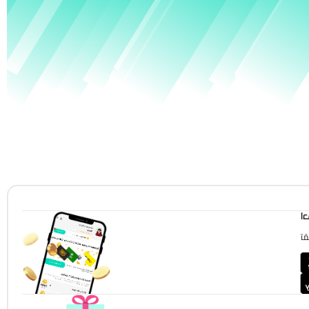
ح لغاية
 فعال
!
!