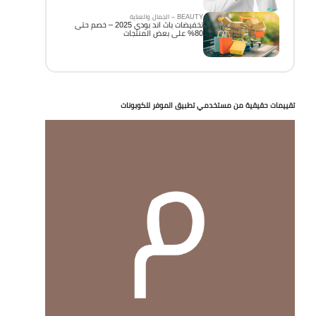
BEAUTY – الجمال والعناية
تخفيضات باث اند بودي 2025 – خصم حتى
80% على بعض المنتجات
تقييمات حقيقية من مستخدمي تطبيق الموفر للكوبونات