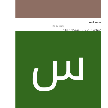
محمد احمد
26-07-2026
"صراحه جربت على تيمو وكان ممتاز"