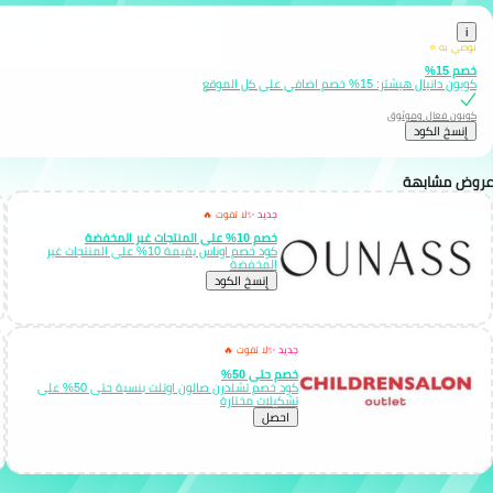
i
نوصي به ⭐
خصم 15%
كوبون دانيال هيشتر: 15% خصم اضافي على كل الموقع
كوبون فعال وموثوق
إِنسخ الكود
عروض مشابهة
جديد ✨
لا تفوت 🔥
خصم 10% على المنتجات غير المخفضة
كود خصم اوناس بقيمة 10% على المنتجات غير
المخفضة
إِنسخ الكود
جديد ✨
لا تفوت 🔥
خصم حتى 50%
كود خصم تشلدرن صالون اوتلت بنسبة حتى 50% على
تشكيلات مختارة
احصل