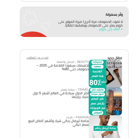
وفّر بسهولة
لا تفوت الخصومات مرة أخرى! ميزة الموفر على
كروم يعثر على الخصومات ويطبقها تلقائيًا.
+ أضف إلى كروم
مقال جديد
المزيد من المقالات
BEAUTY – الجمال والعناية
تخفيضات سيفورا القادمة في 2025 –
خصومات حتى 80%
TRAVEL – سياحة وسفر
اكثر الدول سياحة في العالم أشهر 5 دول
عليك زيارتها
FASHION – الازياء
بجامة ثيرمال رجالي شيك وأشهر أماكن البيع
بسعر خيالي