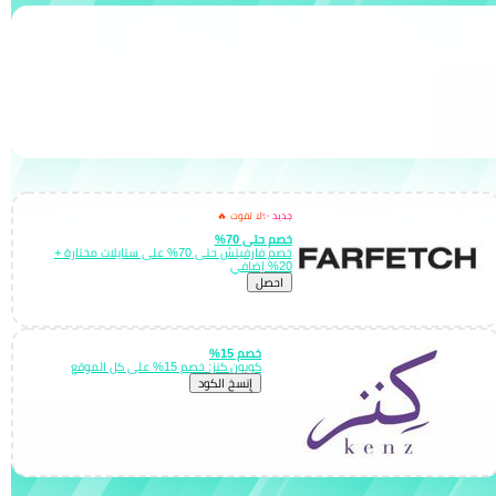
جديد ✨
لا تفوت 🔥
خصم حتى 70%
خصم فارفيتش حتى 70% على ستايلات مختارة +
20% إضافي
احصل
خصم 15%
كوبون كنز: خصم 15% على كل الموقع
إِنسخ الكود