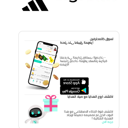
تسوق كالمحترفين
احصل على تطبيق الموفر!
تقدم في المراحل واكسب الوحدات -
استبدل وحدات الموفر بقسائم شرائية
مميزة!
اكتشف اروع الهدايا مع صياد الهدايا
اكتشف قوة الذكاء الاصطناعي مع هذا
البوت الذي تم تصميمه خصيصاً لإيجاد
الهدية المثالية !
جربه الان