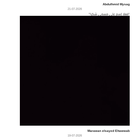
Abdulhmid Mysag
21-07-2026
"فعلا إسم على مسمى شكرا"
Marawan elsayed Eltawwab
19-07-2026