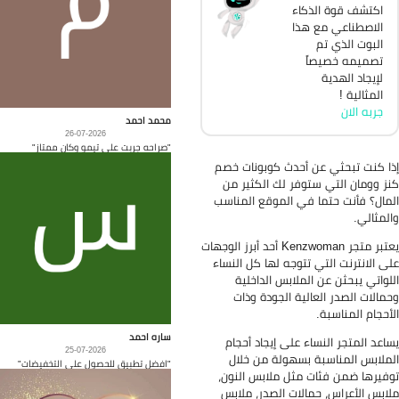
اكتشف قوة الذكاء
الاصطناعي مع هذا
البوت الذي تم
تصميمه خصيصاً
لإيجاد الهدية
المثالية !
جربه الان
محمد احمد
26-07-2026
"صراحه جربت على تيمو وكان ممتاز"
ا كنت تبحثي عن أحدث كوبونات خصم
ز وومان التي ستوفر لك الكثير من
مال؟ فأنت حتما في الموقع المناسب
لمثالي.
يعتبر متجر Kenzwoman أحد أبرز الوجهات
ى الانترنت التي تتوجه لها كل النساء
لواتي يبحثن عن الملابس الداخلية
مالات الصدر العالية الجودة وذات
أحجام المناسبة.
ساره احمد
اعد المتجر النساء على إيجاد أحجام
25-07-2026
ملابس المناسبة بسهولة من خلال
"افضل تطبيق للحصول على التخفيضات"
فيرها ضمن فئات مثل ملابس النون،
ابس الأعراس، حمالات الصدر، ملابس