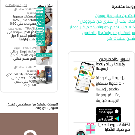
مقال جديد
المزيد من المقالات
ابط مختصرة
BEAUTY – الجمال
والعناية
ذة عن متجر كنز وومان
تخفيضات سيفورا
القادمة في 2025 –
اذا يجب أن تشتري من كنزوومان؟
خصومات حتى 80%
فية استخدام كوبونات خصم كنز وومان
TRAVEL – سياحة وسفر
اسة الإرجاع واستبدال الملابس
اكثر الدول سياحة في
العالم أشهر 5 دول
ن منتجات كنز
عليك زيارتها
FASHION – الازياء
بجامة ثيرمال رجالي
شيك وأشهر أماكن
تسوق كالمحترفين
البيع بسعر خيالي
احصل على تطبيق
BEAUTY – الجمال
الموفر!
والعناية
تخفيضات باث اند بودي
تقدم في المراحل
2025 – خصم حتى
80% على بعض
واكسب الوحدات -
المنتجات
استبدل وحدات
الموفر بقسائم
شرائية مميزة!
تقييمات حقيقية من مستخدمي تطبيق
الموفر للكوبونات
اكتشف اروع الهدايا
مع صياد الهدايا