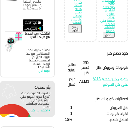
استبدل وحدات
دانيال
50%
الموفر بقسائم
هيشتر:
كود خصم
شرائية مميزة!
15%
تشلدرن
خصم
صالون
اضافي
اوتلت
على كل
بنسبة حتى
الموقع
50% على
إِنسخ
تشكيلات
الكود
مختارة
اكتشف اروع الهدايا
احصل
مع صياد الهدايا
اكتشف قوة الذكاء
د خصم كنز
الاصطناعي مع هذا
البوت الذي تم
تصميمه خصيصاً
كود
لإيجاد الهدية
صالح
بونات وعروض كنز
خصم
المثالية !
لغاية
جربه الان
كنز
كوبون كنز: خصم 15%
عرض
ALM1
ى كل الموقع
فعال
وفّر بسهولة
لا تفوت الخصومات مرة
أخرى! ميزة الموفر على
صائيات كوبونات كنز
كروم يعثر على
الخصومات ويطبقها
 العروض:
1
تلقائيًا.
+ أضف إلى كروم
واد كوبونات:
1
فضل خصم:
15%