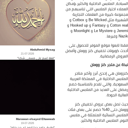
سباحة، الملابس الداخلية والكثير.بإمكان
عملاء اختيار الملابس التي تناسبهم من
موعة كبيرة من العلامات التجارية
الشهيرة مثل Be Wicked و Cotbox و
Cotton real و Fantasy و Hooked up و
Jeremi و Le Mystere و Moonlight و
N وغيرها.
ط تابعوا موقع الموفر للحصول على
Abdulhmid Mysag
دث كوبونات تخفيض كنز وومان وأفضل
21-07-2026
عروض الرمضانية.
"فعلا إسم على مسمى شكرا"
ذة عن متجر كنز وومان
زومان هي إحدى أبرز وأكبر متاجر
ملابس الداخلية في المملكة العربية
سعودية، والتي تقدم بالمناسبة خصم
ضان على العديد من الملابس الداخلية
عالية الجودة.
ث تصل بعض عروض تخفيض كنز
وومان حتى 40% خصم على بعض فئات
ملابس النسائية المتمثلة في ملابس
Marawan elsayed Eltawwab
نوم، الملابس الداخلية والكثير.
19-07-2026
"تطبيق جامد جدا انصح اي حد ينزله"