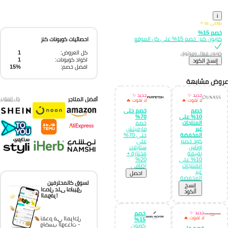
i
نوصي به ⭐
خصم 15%
كوبون كنز: خصم 15% على كل الموقع
احصائيات كوبونات كنز
كل العروض:
1
كوبون فعال وموثوق
اكواد كوبونات:
1
إِنسخ الكود
افضل خصم:
15%
وض مشابهة
جديد ✨
جديد ✨
أفضل المتاجر
كل المتاجر
لا تفوت 🔥
لا تفوت 🔥
خصم
خصم حتى
10% على
70%
المنتجات
خصم
غير
فارفيتش
المخفضة
حتى 70%
كود خصم
على
اوناس
ستايلات
بقيمة
مختارة +
10% على
20%
المنتجات
إضافي
غير
احصل
المخفضة
تسوق كالمحترفين
إِنسخ
احصل على تطبيق
الكود
الموفر!
جديد ✨
خصم
لا تفوت 🔥
تقدم في المراحل
15%
واكسب الوحدات -
كوبون
خصم حتى