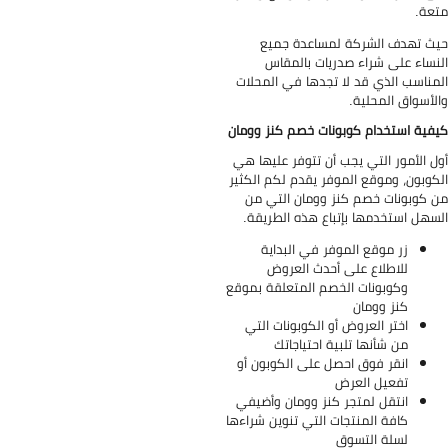
عة.
ث تهدف الشركة لمساعدة جميع
نساء على شراء صدريات بالمقاس
مناسب الذي قد لا تجدها في المحلات
لأسواق المحلية.
فية استخدام كوبونات خصم كنز وومان
ل الأمور التي يجب أن تتوفر عليها هي
كوبون، وموقع الموفر يقدم لكم الكثير
 كوبونات خصم كنز وومان التي من
سهل استخدمها بإتباع هذه الطريقة.
زر موقع الموفر في البداية
للاطلاع على أحدث العروض
وكوبونات الخصم المتعلقة بموقع
كنز وومان
اختر العروض أو الكوبونات التي
من شأنها تلبية احتياجاتك
انقر فوق احصل على الكوبون أو
تفعيل العرض
انتقل لمتجر كنز وومان وأضيفي
كافة المنتجات التي تنوين شراءها
لسلة التسوق