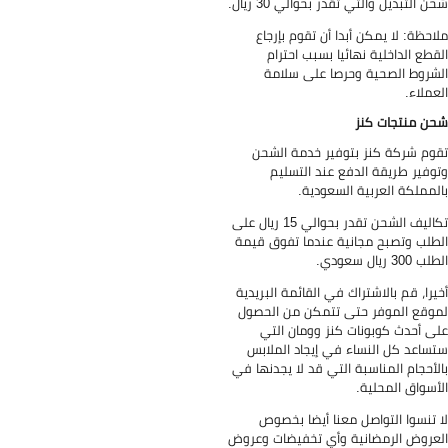
ن التبديل والتي تقدر بحوالي 30 ريال.
احظة: لا يمكن أبدا أن تقوم بإرجاع
قطع الداخلية نهائيا بسبب احترام
شروط الصحية وحرصا على سلامة
عملاء.
ن منتجات كنز
وم شركة كنز بتوفير خدمة الشحن
وفير طريقة الدفع عند التسليم
لمملكة العربية السعودية.
تكاليف الشحن تقدر بحوالي 15 ريال على
طلب وتصبح مجانية عندما تفوق قيمة
 300 ريال سعودي.
يرا، قم بالاشتراك في القائمة البريدية
وقع الموفر حتى تتمكن من الحصول
ى أحدث كوبونات كنز وومان التي
ساعد كل النساء في إيجاد الملابس
لأحجام المناسبة التي قد لا يجدنها في
أسواق المحلية.
 تنسوا التواصل معنا أيضا بخصوص
عروض الرمضانية وأي تخفيضات وعروض