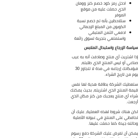
ادخل رمز كود خصم كنز وومان
الذي حصلت عليه من موقع
الموفر
ستلاحظين بأنه تم خصم نسبة
الكوبون من المبلغ الإجمالي
ادفعي الثمن المتبقي
واستمتعي بتجربة تسوق رائعة
اسة الإرجاع واستبدال الملابس
ا اشتريت أي منتج وصادفت أنه به عيب
اعي أو ليس المنتج الذي طلبته،
فبإمكانك إرجاعه في مدة لا تتجاوز 30
م من تاريخ الشراء.
عطيك الشركة بطاقة هدية لها نفس
مة المنتج الذي اشتريته، بحيث يمكنك
اء أي منتج يعجبك من كنز مكان الذي
جعت.
ن هناك شروط لهذه العملية، عليك أن
افظي على المنتج في عبوته الأصلية
الته جيدة كما حصلت عليها.
كن أن تفرض عليك الشركة دفع رسوم