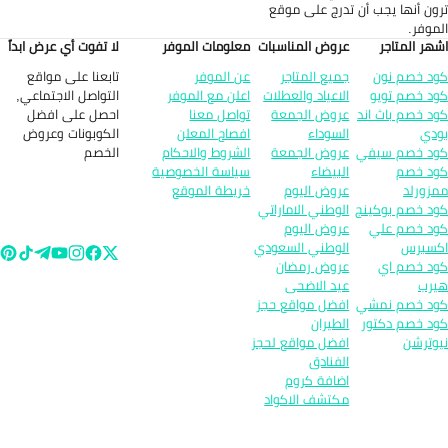
ون أنها يجب أن تدرج على موقع
موفر.
هر المتاجر
عروض المناسبات
معلومات الموفر
لا تفوت أي عرض ابداً
تابعنا على مواقع
د خصم نون
جميع المتاجر
عن الموفر
التواصل الاجتماعي,
د خصم تويو
الاعياد والعطلات
اعلن مع الموفر
احصل على افضل
د خصم باث اند
عروض الجمعة
تواصل معنا
الكوبونات وعروض
دي
السوداء
افصاح المعلن
الخصم
د خصم سيفي
عروض الجمعة
الشروط والاحكام
د خصم
البيضاء
سياسة الخصوصية
زورلد
عروض اليوم
خريطة الموقع
د خصم بوكينج
الوطني الاماراتي
د خصم علي
عروض اليوم
سبرس
الوطني السعودي
د خصم اي
عروض رمضان
رب
عيد الاضحى
د خصم نمشي
افضل مواقع حجز
د خصم دكتور
الطيران
وترشن
افضل مواقع لحجز
الفنادق
اضافة كروم
مكتشف الاكواد