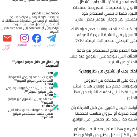
عملاء حرية اختيار الأحجام، الأشكال،
ألوان والتصميمات المعروضة بصفحات
بيع. فقط لا تنسي استخدام كود
خدمة عملاء الموفر
إذا وجدت كود لا يعمل، لديك كود تود
فيض كنز وومان لتوفير بعض المال.
إضافته، أو ترغب في مشاركة ملاحظاتك، لا
تتردد في التواصل معنا عبر البريد
الإلكتروني أو الانضمام إلى مجموعة محبي
ا كنت أحد المتسوقات الجدد، فبإمكانك
الموفر!
تسجيل في النشرة البريدية للموقع
ى تتوصلي بخصم ثابت قيمته 10%.
انستجرام
تيليغرام
فيسبوك
البريد
الكتروني
ا الخصم صالح للاستخدام مع كافة
فئات التي تتواجد على الموقع عند طلب
منتج من الانترنت.
وفر المال من خلال موقع الموفر™
السعودية.
اذا يجب أن تشتري من كنزوومان؟
728
كوبونات الخصم وعروض التخفيضات
ادة على الاستفادة من العروض
المتاحة على موقع الموفر™.
1,304
وبونات خصم كنز وومان، هناك الكثير
المتاجر التي تقدم كوبونات وعروض
 النقاط التي تدفعك للشراء من هذا
على موقع الموفر™.
4,588
متجر.
عدد الموفرين الشهري عبر موقع
الموفر™.
15.88%
لها، الإيمان القوي من قبل الشركة بأن
قيمة الخصومات المتوسطة التي
جاد صدرية أو سروال مناسب لحجمها
يحصل عليها مستخدمو موقع
الموفر™.
يه جدا بإيجاد كنز حقيقي في الواقع.
ن مع هذا المتجر، يعد البحث والعثور
ى الكنز أسهل بكثير من الواقع وأكثر