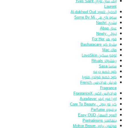
ايف سان لوران Yves Saint
Laurent
الدخيل للعود Al-dakheel Oud
سوم باي مي Some By Mi
نشري Nashri
عبق Abaq
نيولي Newly
فور هر For Her
بشرة كير Basharacare
ماك Mac
لوفو سكين LovoSkin
ريتشوالز Rituals
ساسا Sasa
كود خصم درعه
كود خصم قولدن فلورا
فرنش فراجرنس French
Fragrance
فراجرانس اكس FragranceX
اورا فور ايفر Aura4ever
كير تو بيوتي Care To Beauty
برفيوم Perfume
العود السهل Easy OUD
بنهالغنز Penhaligons
مولتون براون Molton Brown