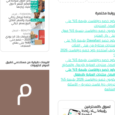
اكثر الدول سياحة في
العالم أشهر 5 دول
عليك زيارتها
ابط مختصرة
FASHION – الازياء
بجامة ثيرمال رجالي
شيك وأشهر أماكن
كود خصم دوافاست بقيمة 5% على
البيع بسعر خيالي
ضل المنتجات
كوبون خصم دوافاست بنسبة 5% فعال
BEAUTY – الجمال
والعناية
ى كل المتجر
تخفيضات باث اند بودي
2025 – خصم حتى
كود خصم Dawafast بقيمة 5% على
80% على بعض
تجات مختارة من شتى الفئات
المنتجات
كيف أستخدم كود خصم دوافاست 2026
كود خصم دوافاست بقيمة 5% على
تقييمات حقيقية من مستخدمي تطبيق
ضل منتجات العناية بالجمال والمكياج
الموفر للكوبونات
كود خصم دوافاست بقيمة 5% على
ضل منتجات العناية بالاطفال
كوبون خصم دوافاست 2026 بقيمة 5%
وض دوا فاست حصرية – الأسئلة
شائعة
تسوق كالمحترفين
احصل على تطبيق
الموفر!