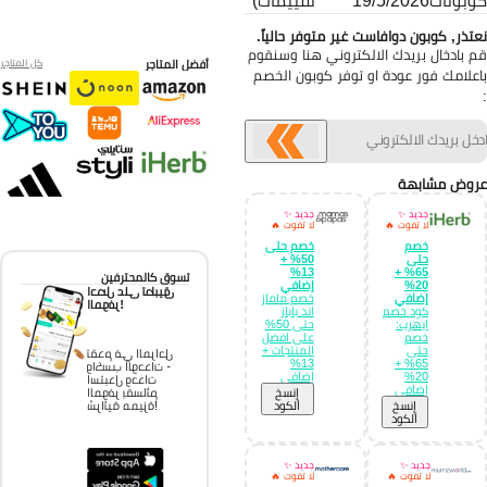
بونات
19/5/2026
تقييمات)
تذر, كوبون دوافاست غير متوفر حالياً.
 بادخال بريدك الالكتروني هنا وسنقوم
أفضل المتاجر
كل المتاجر
علامك فور عودة او توفر كوبون الخصم
وض مشابهة
جديد ✨
جديد ✨
لا تفوت 🔥
لا تفوت 🔥
خصم
خصم حتى
حتى
50% +
13%
65% +
تسوق كالمحترفين
20%
إضافي
احصل على تطبيق
إضافي
خصم ماماز
الموفر!
كود خصم
اند باباز
ايهرب:
حتى 50%
خصم
على افضل
حتى
المنتجات +
تقدم في المراحل
13%
65% +
واكسب الوحدات -
20%
إضافي
استبدل وحدات
إضافي
إِنسخ
الموفر بقسائم
إِنسخ
الكود
شرائية مميزة!
الكود
جديد ✨
جديد ✨
لا تفوت 🔥
لا تفوت 🔥