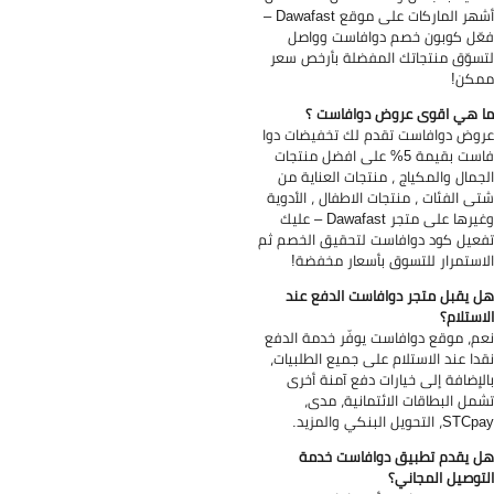
أشهر الماركات على موقع Dawafast –
ّل كوبون خصم دوافاست وواصل
سوّق منتجاتك المفضلة بأرخص سعر
كن!
 هي اقوى عروض دوافاست ؟
وض دوافاست تقدم لك تخفيضات دوا
فاست بقيمة 5% على افضل منتجات
جمال والمكياج ، منتجات العناية من
ى الفئات ، منتجات الاطفال ، الأدوية
وغيرها على متجر Dawafast – عليك
عيل كود دوافاست لتحقيق الخصم ثم
استمرار للتسوق بأسعار مخفضة!
 يقبل متجر دوافاست الدفع عند
استلام؟
م، موقع دوافاست يوفّر خدمة الدفع
دا عند الاستلام على جميع الطلبيات،
لإضافة إلى خيارات دفع آمنة أخرى
مل البطاقات الائتمانية، مدى،
، التحويل البنكي والمزيد.
 يقدم تطبيق دوافاست خدمة
توصيل المجاني؟