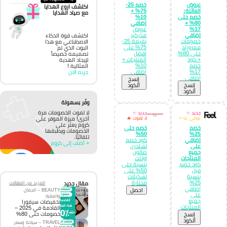
عروض
خصم 25-
اكتشف اروع الهدايا
العائلة:
75% +
مع صياد الهدايا
خصم حتى
10%
80% +
إضافي
17%
عروض
إضافي
مذركير
اكتشف قوة الذكاء
خصومات
بقيمة 25-
الاصطناعي مع هذا
ممزورلد
75% على
البوت الذي تم
حتى 80%
افضل
تصميمه خصيصاً
+ كود
المنتجات +
لإيجاد الهدية
خصم
10%
المثالية !
17%
إضافي
جربه الان
إضافي
إِنسخ
إِنسخ
الكود
الكود
وفّر بسهولة
لا تفوت الخصومات مرة
جديد ✨
جديد ✨
نوصي به ⭐
لا تفوت 🔥
أخرى! ميزة الموفر على
كروم يعثر على
خصم
خصم حتى
الخصومات ويطبقها
50%
25%
تلقائيًا.
إضافي
كود خصم
+ أضف إلى كروم
على
تشلدرن
جميع
صالون
المنتجات
اوتلت
كود خصم
بنسبة حتى
فيل
50% على
بنسبة
تشكيلات
25%
مختارة
مقال جديد
المزيد من المقالات
إضافي
احصل
BEAUTY – الجمال
على
والعناية
جميع
تخفيضات سيفورا
المنتجات
القادمة في 2025 –
خصومات حتى 80%
إِنسخ
الكود
TRAVEL – سياحة وسفر