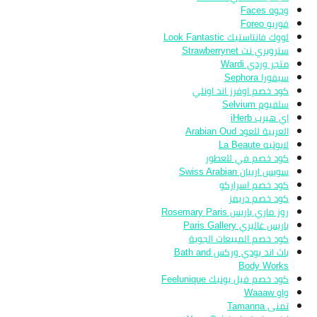
وجوه Faces
فوريو Foreo
لووك فانتاستيك Look Fantastic
ستروبري نت Strawberrynet
متجر وردي Wardi
سيفورا Sephora
كود خصم اوفرز اند اونلي
سلفيوم Selvium
اي هيرب iHerb
العربية للعود Arabian Oud
لابوتيه La Beaute
كود خصم في للعطور
سويس اربيان Swiss Arabian
كود خصم اسراركو
كود خصم دريمز
روز ماري باريس Rosemary Paris
باريس غاليري Paris Gallery
كود خصم المبيعات الجوية
باث اند بودي وركس Bath and
Body Works
كود خصم فيل يونيك Feelunique
واو Waaaw
تمنى Tamanna