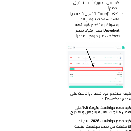
كما في الصورة أدناه لتحقيق
الخصم!
اضغط “إضافة” لتفعيل خصم دوا
فاست – قمت بتوفير المال
بسهولة باستخدام
كود خصم
Dawafast
ضمن
اكواد خصم
دوافاست
عبر موقع الموفر!
ف استخدم كود خصم دوافاست على
 Dawafast ؟
كود خصم دوافاست بقيمة 5% على
ضل منتجات العناية بالجمال والمكياج
د خصم دوافاست 2026
يتيح لك
استفادة من
خصم دوافاست
بقيمة