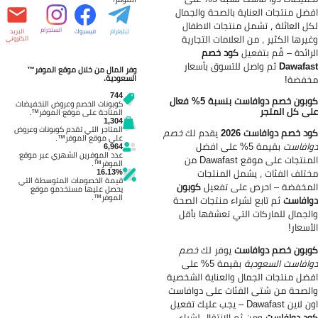
ضل منتجات العناية بالصحة والجمال
ل العائلة ، تشمل منتجات الاطفال
انستجرام
تيليغرام
فيسبوك
البريد
يرها الكثير ، من العلامات التجارية
الكتروني
رائدة – قُم بتفعيل
كود خصم
Dawafa
ثم واصل للتسوق بأسعار
وفر المال من خلال موقع الموفر™
فضة!
السعودية.
744
كوبون خصم دوافاست بنسبة 5% فعال
كوبونات الخصم وعروض التخفيضات
ى كل المتجر
المتاحة على موقع الموفر™.
1,304
المتاجر التي تقدم كوبونات وعروض
د خصم دوافاست 2026
يقدم لك
خصم
على موقع الموفر™.
افاست
بقيمة 5% على افضل
6,964
عدد الموفرين الشهري عبر موقع
المنتجات على موقع Dawafast من
الموفر™.
تلف الفئات ، يشمل المنتجات
16.13%
قيمة الخصومات المتوسطة التي
مخفضة – احرص على تفعيل
كوبون
يحصل عليها مستخدمو موقع
الموفر™.
افاست
ثم تابع لشراء منتجات الصحة
لجمال للماركات التي تعشقها بأقل
أسعار!
بون خصم دوافاست
يوفر لك
خصم
افاست السعودية
بقيمة 5% على
ضل منتجات الجمال والعناية الشخصية
لصحة من شتى الفئات على دوافاست
ين Dawafast – يجب عليك تفعيل
د دوافاست
ومن ثم الانتقال لشراء