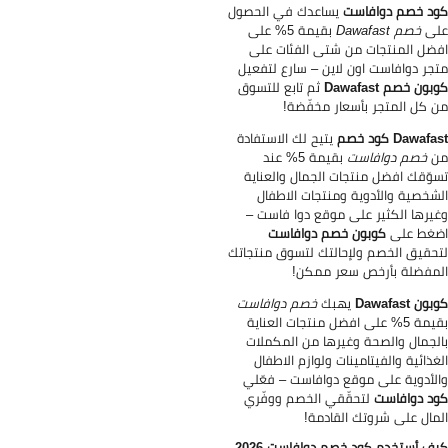
د خصم دوافاست
يساعدك في الحصول
لى
خصم Dawafast
بقيمة 5% على
ضل المنتجات من شتى الفئات على
جر دوافاست اون لاين – سارع لتفعيل
ون خصم Dawafast
ثم تابع للتسوق
 كل المتجر بأسعار مخفّضة!
Dawaf كود خصم
يتيح لك الاستفادة
ن
خصم دوافاست
بقيمة 5% عند
وّقك افضل منتجات الجمال والعناية
شخصية والأدوية ومنتجات الاطفال
يرها الكثير على موقع دوا فاست –
غط على
كوبون خصم دوافاست
حقيق الخصم ولإحالتك لتسوق منتجاتك
مفضلة بأرخص سعر ممكن!
ون Dawafast
يهبك
خصم دوافاست
بقيمة 5% على افضل منتجات العناية
لجمال والصحة وغيرها من المكملات
غذائية والفيتامينات ولوازم الاطفال
لأدوية على موقع دوافاست – فعّلي
د دوافاست
لتحقّقي الخصم ووفّري
مال على شروتك القادمة!
كيف أستخدم كود خصم دوافاست 2026