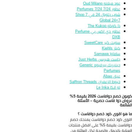
عود ميلانو Oud Milano
عطور 7/24 7/24 Perfumes
شوب جلوبال 24 في 7 Shop
Global 24×7
ذا كوكو The Kukoo
عطور دي اكس بي Perfume
DXB
سويت كير SweetCare
كيلز Kiehls
ساماوا Samawa
جاست هيربس Just Herbs
جينيريك بيرفيوم Generic
Perfumes
عبق Abaq
خيوط الزعفران Saffron Threads
لو انكا Le Inka
كوبون خصم دوافاست 2026 بقيمة 5%
وض دوا فاست حصرية – الأسئلة
شائعة
 هو اقوى كود خصم دوافاست ؟
وى كود خصم دوافاست يمنحك خصم
دوافاست بقيمة 5% على افضل منتجات
عناية بالجمال والصحة لكل العائلة من