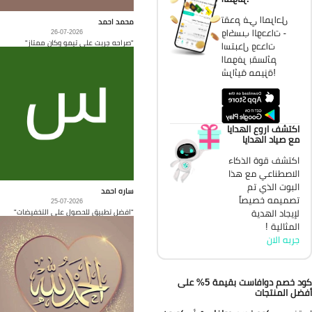
تقدم في المراحل
محمد احمد
واكسب الوحدات -
26-07-2026
"صراحه جربت على تيمو وكان ممتاز"
استبدل وحدات
الموفر بقسائم
شرائية مميزة!
اكتشف اروع الهدايا
مع صياد الهدايا
اكتشف قوة الذكاء
الاصطناعي مع هذا
البوت الذي تم
ساره احمد
تصميمه خصيصاً
25-07-2026
"افضل تطبيق للحصول على التخفيضات"
لإيجاد الهدية
المثالية !
جربه الان
كود خصم دوافاست بقيمة 5% على
ضل المنتجات