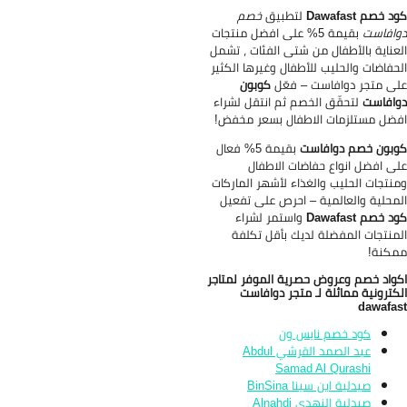
 خصم Dawafast
لتطبيق
خصم
افاست
بقيمة 5% على افضل منتجات
عناية بالأطفال من شتى الفئات ، تشمل
حفاضات والحليب للأطفال وغيرها الكثير
ى متجر دوافاست – فعّل
كوبون
افاست
لتحقّق الخصم ثم انتقل لشراء
ضل مستلزمات الاطفال بسعر مخفض!
بون خصم دوافاست
بقيمة 5% فعال
ى افضل انواع حفاضات الاطفال
نتجات الحليب والغذاء لأشهر الماركات
محلية والعالمية – احرص على تفعيل
 خصم Dawafast
واستمر لشراء
منتجات المفضلة لديك بأقل تكلفة
كنة!
واد خصم وعروض حصرية الموفر لمتاجر
كترونية مماثلة لـ متجر دوافاست
dawafa
كود خصم نايس ون
عبد الصمد القرشي Abdul
Samad Al Qurashi
صيدلية ابن سينا BinSina
صيدلية النهدي Alnahdi