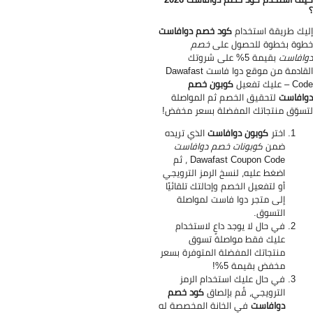
يك طريقة استخدام
كود خصم دوافاست
وة بخطوة للحصول على
خصم
افاست
بقيمة 5% على شروتك
القادمة من موقع دوا فاست Dawafast
– عليك تفعيل
كوبون خصم
افاست
لتحقيق الخصم ثم المواصلة
سوّق منتجاتك المفضلة بسعر مخفض!
اختر
كوبون دوافاست
الذي تريده
ضمن
كوبونات خصم دوافاست
Dawafast Coupon Code ، ثم
اضغط عليه، لنسخ الرمز الترويجي
أو لتفعيل الخصم وإحالتك تلقائيًا
إلى متجر دوا فاست لمواصلة
التسوق.
في حال لا يوجد داعٍ لاستخدام
عليك فقط مواصلة تسوق
منتجاتك المفضلة المتوفرة بسعر
مخفض بقيمة 5%!
في حال عليك استخدام الرمز
الترويجي، قُم بإلصاق
كود خصم
دوافاست
في الخانة المخصصة له