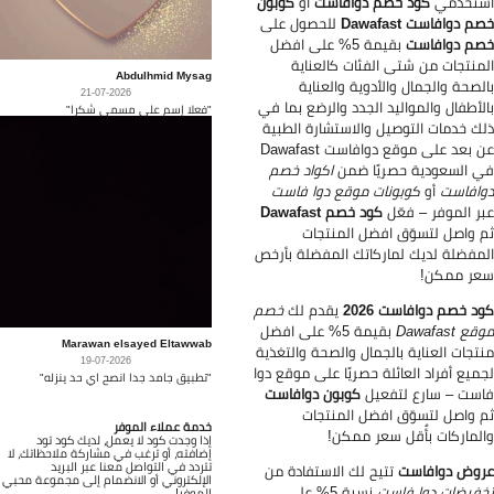
ستخدمي
كود خصم دوافاست
أو
كوبون
م دوافاست Dawafast
للحصول على
م دوافاست
بقيمة 5% على افضل
منتجات من شتى الفئات كالعناية
Abdulhmid Mysag
لصحة والجمال والأدوية والعناية
21-07-2026
لأطفال والمواليد الجدد والرضع بما في
"فعلا إسم على مسمى شكرا"
ك خدمات التوصيل والاستشارة الطبية
عن بعد على موقع دوافاست Dawafast
 السعودية حصريًا ضمن
اكواد خصم
افاست
أو
كوبونات موقع دوا فاست
ر الموفر – فعّل
كود خصم Dawafast
 واصل لتسوّق افضل المنتجات
مفضلة لديك لماركاتك المفضلة بأرخص
ر ممكن!
د خصم دوافاست 2026
يقدم لك
خصم
ع Dawafast
بقيمة 5% على افضل
Marawan elsayed Eltawwab
تجات العناية بالجمال والصحة والتغذية
19-07-2026
ميع أفراد العائلة حصريًا على موقع دوا
"تطبيق جامد جدا انصح اي حد ينزله"
ست – سارع لتفعيل
كوبون دوافاست
 واصل لتسوّق افضل المنتجات
خدمة عملاء الموفر
لماركات بأٌقل سعر ممكن!
إذا وجدت كود لا يعمل، لديك كود تود
إضافته، أو ترغب في مشاركة ملاحظاتك، لا
تتردد في التواصل معنا عبر البريد
وض دوافاست
تتيح لك الاستفادة من
الإلكتروني أو الانضمام إلى مجموعة محبي
فيضات دوا فاست
نسبة 5% على
الموفر!