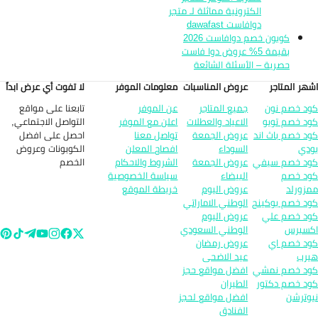
الكترونية مماثلة لـ متجر
دوافاست dawafast
كوبون خصم دوافاست 2026
بقيمة 5% عروض دوا فاست
حصرية – الأسئلة الشائعة
هر المتاجر
عروض المناسبات
معلومات الموفر
لا تفوت أي عرض ابداً
تابعنا على مواقع
د خصم نون
جميع المتاجر
عن الموفر
التواصل الاجتماعي,
د خصم تويو
الاعياد والعطلات
اعلن مع الموفر
احصل على افضل
د خصم باث اند
عروض الجمعة
تواصل معنا
الكوبونات وعروض
دي
السوداء
افصاح المعلن
الخصم
د خصم سيفي
عروض الجمعة
الشروط والاحكام
د خصم
البيضاء
سياسة الخصوصية
زورلد
عروض اليوم
خريطة الموقع
د خصم بوكينج
الوطني الاماراتي
د خصم علي
عروض اليوم
سبرس
الوطني السعودي
د خصم اي
عروض رمضان
رب
عيد الاضحى
د خصم نمشي
افضل مواقع حجز
د خصم دكتور
الطيران
وترشن
افضل مواقع لحجز
الفنادق