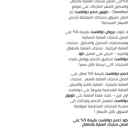
5على افضل منتجات العناية بالجمال
لمكياج لأشهر الماركات على موقع
Dawafast
كوبون خصم دوافاست
ثم
تقل لتسوّق منتجاتك المفضلة بأرخص
أسعار الممكنة!
 تفوّت
عروض دوافاست
بقيمة 5% على
ضل منتجات العناية النسائية
ستحضرات التجميل والمكياج ، منتجات
عناية الرجالية ، منتجات العناية بالاطفال
لمزيد – احرص على تفعيل
كود
افاست
لتحقيق الخصم وواصل لشراء
منتجات التي تريدها بأقل سعر!
م دوافاست
بقيمة 5% فعال على
ضل منتجات العناية بالشعر ، منتجات
عناية بالبشرة ، العناية بالفم والأسنان ،
عناية الشخصية وغيرها على دوافاست
ن لاين – عليك فقط الضغط على
كوبون
افاست
لتفعيل الخصم ولإحالتك إلى
حة المنتجات المخفضة لمواصلة
تسوق بأقل الأسعار !
كود خصم دوافاست بقيمة 5% على
ضل منتجات العناية بالاطفال